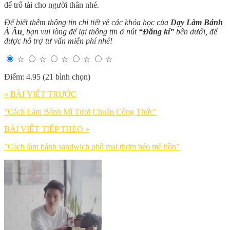
để trổ tài cho người thân nhé.
Để biết thêm thông tin chi tiết về các khóa học của
Dạy Làm Bánh
Á Âu
, bạn vui lòng để lại thông tin ở nút
“Đăng kí”
bên dưới, để
được hỗ trợ tư vấn miễn phí nhé!
☆
☆
☆
☆
☆
Điểm: 4.95 (21 bình chọn)
« BÀI VIẾT TRƯỚC
"Cách Làm Bánh Mì Tươi Chuẩn Công Thức"
BÀI VIẾT TIẾP THEO »
"Cách làm bánh sandwich phô mai thơm béo mê hồn"