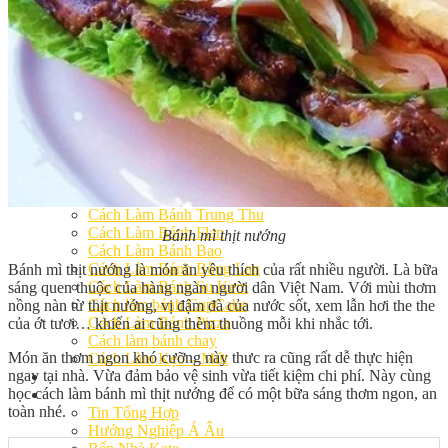
Khóa Học Handmade Mini Cake
Master Class
Chuyên Đề
Khai Giảng
Lịch học – Lịch thi
Đăng Ký Học
Công Thức
Cách Làm Bánh Việt
Cách Làm Bánh Âu
Cách Làm Bánh Kem
Cách Làm Bánh Mì
Cách Làm Bánh Trung Thu
Cách Làm Bánh Flan
Bánh mì thịt nướng
Cách Làm Bánh Bao
Cách Làm Bánh Bông Lan
Bánh mì thịt nướng là món ăn yêu thích của rất nhiều người. Là bữa
Cách Làm Bánh Su Kem
sáng quen thuộc của hàng ngàn người dân Việt Nam. Với mùi thơm
Cách làm bánh CupCake
nồng nàn từ thịt nướng, vị đậm đà của nước sốt, xem lẫn hơi the the
Cách Làm Bánh Pizza
của ớt tươi… khiến ai cũng thèm thuồng mỗi khi nhắc tới.
Cách làm bánh chay
Món ăn thơm ngon khó cưỡng này thưc ra cũng rất dễ thực hiện
Cách Làm Kẹo – Mứt
ngay tại nhà. Vừa đảm bảo vệ sinh vừa tiết kiệm chi phí. Này cùng
Video
học cách làm bánh mì thịt nướng để có một bữa sáng thơm ngon, an
Tin tức
toàn nhé.
Tin Tổng Hợp
Hướng Nghiệp Á Âu