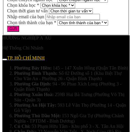
Chọn khóa học *
Chọn thời gian tư vấn
Nhập email của bạn
Chọn tỉnh thành của bạn *
HƯỚNG NGHIỆP Á ÂU
Hệ Thống Chi Nhánh
TP. HỒ CHÍ MINH
Phường Bảy Hiền:
145 – 147 Xuân Hồng (Quận Tân Bình)
Phường Bình Thạnh:
Số 02 Đường số 1 (Khu Biệt Thự
Chu Văn An - Phường 26 - Quận Bình Thạnh)
Phường Gia Định:
94 - 96 Phan Xích Long (Phường 3 -
Quận Bình Thạnh)
Phường Xuân Hoà:
259B Hai Bà Trưng (Phường Võ Thị
Sáu - Quận 3)
Phường An Hội Tây:
593 Lê Văn Thọ (Phường 14 - Quận
Gò Vấp)
Phường Thủ Dầu Một:
153 Ngô Gia Tự (Phường Chánh
Nghĩa - TPTDM - Bình Dương)
Củ Chi:
53 Phạm Hữu Tâm - Khu phố 3 - X. Tân An Hội
Châu Đức:
22 Nguyễn Văn Trỗi - X. Ngãi Giao (Bà Rịa -