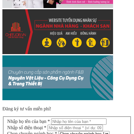
Đăng ký tư vấn miễn phí!
Nhập họ tên của bạn *
Nhập số điện thoại *
Chọn chuyên ngành học *