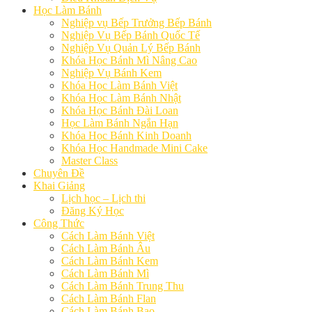
Học Làm Bánh
Nghiệp vụ Bếp Trưởng Bếp Bánh
Nghiệp Vụ Bếp Bánh Quốc Tế
Nghiệp Vụ Quản Lý Bếp Bánh
Khóa Học Bánh Mì Nâng Cao
Nghiệp Vụ Bánh Kem
Khóa Học Làm Bánh Việt
Khóa Học Làm Bánh Nhật
Khóa Học Bánh Đài Loan
Học Làm Bánh Ngắn Hạn
Khóa Học Bánh Kinh Doanh
Khóa Học Handmade Mini Cake
Master Class
Chuyên Đề
Khai Giảng
Lịch học – Lịch thi
Đăng Ký Học
Công Thức
Cách Làm Bánh Việt
Cách Làm Bánh Âu
Cách Làm Bánh Kem
Cách Làm Bánh Mì
Cách Làm Bánh Trung Thu
Cách Làm Bánh Flan
Cách Làm Bánh Bao