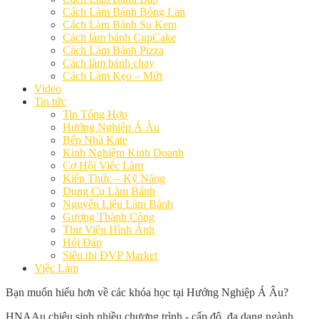
Cách Làm Bánh Bông Lan
Cách Làm Bánh Su Kem
Cách làm bánh CupCake
Cách Làm Bánh Pizza
Cách làm bánh chay
Cách Làm Kẹo – Mứt
Video
Tin tức
Tin Tổng Hợp
Hướng Nghiệp Á Âu
Bếp Nhà Kate
Kinh Nghiệm Kinh Doanh
Cơ Hội Việc Làm
Kiến Thức – Kỹ Năng
Dụng Cụ Làm Bánh
Nguyên Liệu Làm Bánh
Gương Thành Công
Thư Viện Hình Ảnh
Hỏi Đáp
Siêu thị ĐVP Market
Việc Làm
Bạn muốn hiểu hơn về các khóa học tại Hướng Nghiệp Á Âu?
HNAAu chiêu sinh nhiều chương trình - cấp độ, đa dạng ngành