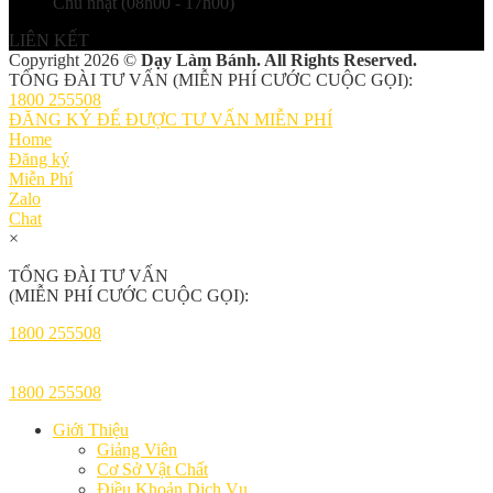
Chủ nhật (08h00 - 17h00)
LIÊN KẾT
Copyright 2026 ©
Dạy Làm Bánh. All Rights Reserved.
TỔNG ĐÀI TƯ VẤN (MIỄN PHÍ CƯỚC CUỘC GỌI):
1800 255508
ĐĂNG KÝ ĐỂ ĐƯỢC TƯ VẤN MIỄN PHÍ
Home
Đăng ký
Miễn Phí
Zalo
Chat
×
TỔNG ĐÀI TƯ VẤN
(MIỄN PHÍ CƯỚC CUỘC GỌI):
1800 255508
1800 255508
Giới Thiệu
Giảng Viên
Cơ Sở Vật Chất
Điều Khoản Dịch Vụ