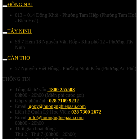
ĐỒNG NAI
013 – 014 Đồng Khởi - Phường Tam Hiệp (Phường Tam Hoà
- Biên Hoà)
TÂY NINH
Số 7 Hẻm 18 Nguyễn Văn Rốp - Khu phố 12 - Phường Tây
Ninh
CẦN THƠ
57 Nguyễn Việt Hồng - Phường Ninh Kiều (Phường An Phú)
THÔNG TIN
Tổng đài tư vấn:
1800 255508
08h00 - 20h00 (Miễn phí cước gọi)
Góp ý phản ánh:
028 7109 9232
Email:
gopy@huongnghiepaau.com
Liên hệ Quản Lý Học Viên:
028 7300 2672
Email:
info@huongnghiepaau.com
08h00 - 20h00
Thời gian hoạt động:
Thứ 2 - Thứ 7 (08h00 - 20h00)