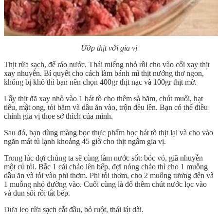
Ướp thịt với gia vị
Thịt rửa sạch, để ráo nước. Thái miếng nhỏ rồi cho vào cối xay thịt
xay nhuyễn. Bí quyết cho cách làm bánh mì thịt nướng thơ ngon,
không bị khô thì bạn nên chọn 400gr thịt nạc và 100gr thịt mỡ.
Lấy thịt đã xay nhỏ vào 1 bát tô cho thêm sả băm, chút muối, hạt
tiêu, mật ong, tỏi băm và dầu ăn vào, trộn đều lên. Bạn có thể điều
chỉnh gia vị thoe sở thích của mình.
Sau đó, bạn dùng màng bọc thực phẩm bọc bát tô thịt lại và cho vào
ngăn mát tủ lạnh khoảng 45 giờ cho thịt ngấm gia vị.
Trong lúc đợi chúng ta sẽ cùng làm nước sốt: bóc vỏ, giã nhuyễn
một củ tỏi. Bắc 1 cái chảo lên bếp, đợi nóng chảo thì cho 1 muỗng
dầu ăn và tỏi vào phi thơm. Phi tỏi thơm, cho 2 muỗng tương đên và
1 muỗng nhỏ đường vào. Cuối cùng là đổ thêm chút nước lọc vào
và đun sôi rồi tắt bếp.
Dưa leo rửa sạch cắt đầu, bỏ ruột, thái lát dài.