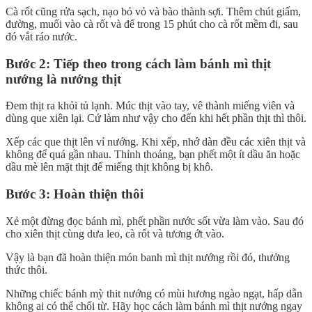
Cà rốt cũng rửa sạch, nạo bỏ vỏ và bào thành sợi. Thêm chút giấm,
đường, muối vào cà rốt và để trong 15 phút cho cà rốt mềm đi, sau
đó vắt ráo nước.
Bước 2: Tiếp theo trong cách làm bánh mì thịt
nướng là nướng thịt
Đem thịt ra khỏi tủ lạnh. Múc thịt vào tay, vê thành miếng viên và
dùng que xiên lại. Cứ làm như vậy cho đến khi hết phần thịt thì thôi.
Xếp các que thịt lên vỉ nướng. Khi xếp, nhớ dàn đều các xiên thịt và
không để quá gần nhau. Thỉnh thoảng, bạn phết một ít dầu ăn hoặc
dầu mè lên mặt thịt để miếng thịt không bị khô.
Bước 3: Hoàn thiện thôi
Xẻ một đừng đọc bánh mì, phết phần nước sốt vừa làm vào. Sau đó
cho xiên thịt cùng dưa leo, cà rốt và tương ớt vào.
Vậy là bạn đã hoàn thiện món banh mì thịt nướng rồi đó, thưởng
thức thôi.
Những chiếc bánh mỳ thit nướng có mùi hương ngào ngạt, hấp dẫn
không ai có thể chối từ. Hãy học cách làm bánh mì thịt nướng ngay