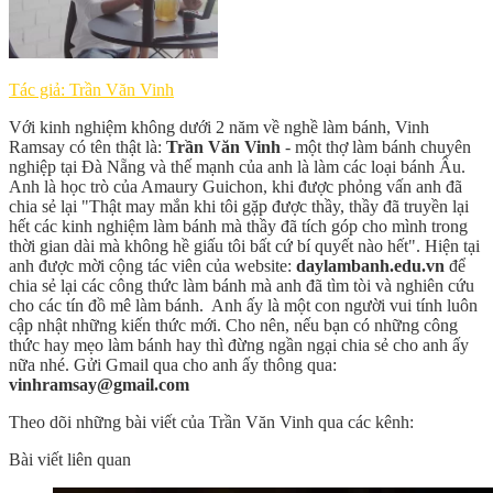
Tác giả: Trần Văn Vinh
Với kinh nghiệm không dưới 2 năm về nghề làm bánh, Vinh
Ramsay có tên thật là:
Trần Văn Vinh
- một thợ làm bánh chuyên
nghiệp tại Đà Nẵng và thế mạnh của anh là làm các loại bánh Âu.
Anh là học trò của Amaury Guichon, khi được phỏng vấn anh đã
chia sẻ lại "Thật may mắn khi tôi gặp được thầy, thầy đã truyền lại
hết các kinh nghiệm làm bánh mà thầy đã tích góp cho mình trong
thời gian dài mà không hề giấu tôi bất cứ bí quyết nào hết". Hiện tại
anh được mời cộng tác viên của website:
daylambanh.edu.vn
để
chia sẻ lại các công thức làm bánh mà anh đã tìm tòi và nghiên cứu
cho các tín đồ mê làm bánh. Anh ấy là một con người vui tính luôn
cập nhật những kiến thức mới. Cho nên, nếu bạn có những công
thức hay mẹo làm bánh hay thì đừng ngần ngại chia sẻ cho anh ấy
nữa nhé. Gửi Gmail qua cho anh ấy thông qua:
vinhramsay@gmail.com
Theo dõi những bài viết của Trần Văn Vinh qua các kênh:
Bài viết liên quan