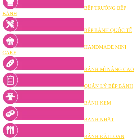
BẾP TRƯỞNG BẾP
BÁNH
BẾP BÁNH QUỐC TẾ
HANDMADE MINI
CAKE
BÁNH MÌ NÂNG CAO
QUẢN LÝ BẾP BÁNH
BÁNH KEM
BÁNH NHẬT
BÁNH ĐÀI LOAN