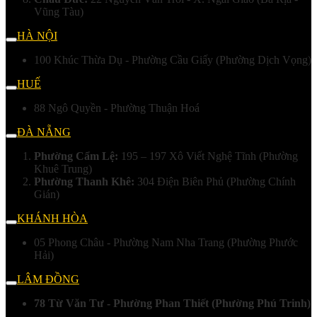
Vũng Tàu)
HÀ NỘI
100 Khúc Thừa Dụ - Phường Cầu Giấy (Phường Dịch Vọng)
HUẾ
88 Ngô Quyền - Phường Thuận Hoá
ĐÀ NẴNG
Phường Cẩm Lệ:
195 – 197 Xô Viết Nghệ Tĩnh (Phường
Khuê Trung)
Phường Thanh Khê:
304 Điện Biên Phủ (Phường Chính
Gián)
KHÁNH HÒA
05 Phong Châu - Phường Nam Nha Trang (Phường Phước
Hải)
LÂM ĐỒNG
78 Từ Văn Tư - Phường Phan Thiết (Phường Phú Trinh)