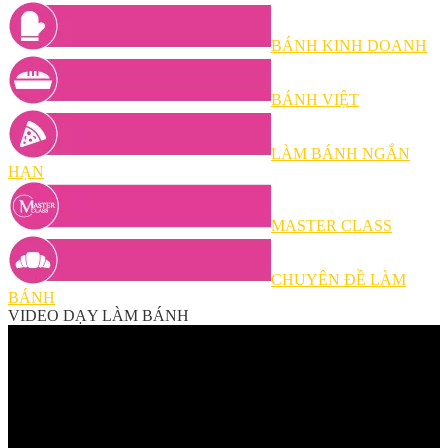
BÁNH KINH DOANH
BÁNH VIỆT
LÀM BÁNH NGẮN
HẠN
MASTER CLASS
CHUYÊN ĐỀ LÀM
BÁNH
VIDEO DẠY LÀM BÁNH