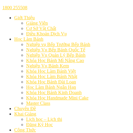
1800 255508
Giới Thiệu
Giảng Viên
Cơ Sở Vật Chất
Điều Khoản Dịch Vụ
Học Làm Bánh
Nghiệp vụ Bếp Trưởng Bếp Bánh
Nghiệp Vụ Bếp Bánh Quốc Tế
Nghiệp Vụ Quản Lý Bếp Bánh
Khóa Học Bánh Mì Nâng Cao
Nghiệp Vụ Bánh Kem
Khóa Học Làm Bánh Việt
Khóa Học Làm Bánh Nhật
Khóa Học Bánh Đài Loan
Học Làm Bánh Ngắn Hạn
Khóa Học Bánh Kinh Doanh
Khóa Học Handmade Mini Cake
Master Class
Chuyên Đề
Khai Giảng
Lịch học – Lịch thi
Đăng Ký Học
Công Thức