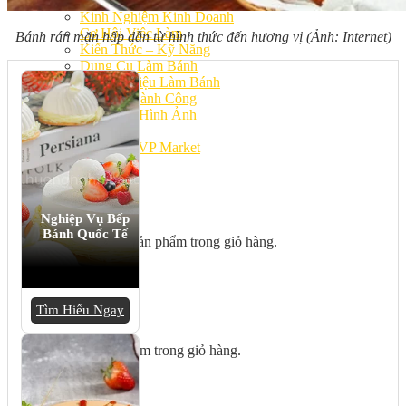
Bếp Nhà Kate
Kinh Nghiệm Kinh Doanh
Cơ Hội Việc Làm
Bánh rán mặn hấp dẫn từ hình thức đến hương vị (Ảnh: Internet)
Kiến Thức – Kỹ Năng
Dụng Cụ Làm Bánh
Nguyên Liệu Làm Bánh
Gương Thành Công
Thư Viện Hình Ảnh
Hỏi Đáp
Siêu thị ĐVP Market
Việc Làm
Nghiệp Vụ Bếp
Bánh Quốc Tế
Chưa có sản phẩm trong giỏ hàng.
Tìm Hiểu Ngay
Giỏ hàng
Chưa có sản phẩm trong giỏ hàng.