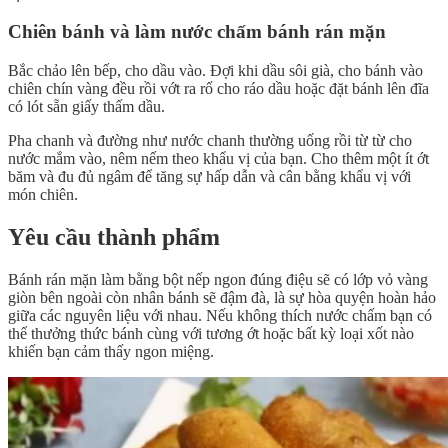
Chiên bánh và làm nước chấm bánh rán mặn
Bắc chảo lên bếp, cho dầu vào. Đợi khi dầu sôi già, cho bánh vào
chiên chín vàng đều rồi vớt ra rổ cho ráo dầu hoặc đặt bánh lên đĩa
có lót sẵn giấy thấm dầu.
Pha chanh và đường như nước chanh thường uống rồi từ từ cho
nước mắm vào, nêm nếm theo khẩu vị của bạn. Cho thêm một ít ớt
băm và đu đủ ngâm để tăng sự hấp dẫn và cân bằng khẩu vị với
món chiên.
Yêu cầu thành phẩm
Bánh rán mặn làm bằng bột nếp ngon đúng điệu sẽ có lớp vỏ vàng
giòn bên ngoài còn nhân bánh sẽ đậm đà, là sự hòa quyện hoàn hảo
giữa các nguyên liệu với nhau. Nếu không thích nước chấm bạn có
thể thưởng thức bánh cùng với tương ớt hoặc bất kỳ loại xốt nào
khiến bạn cảm thấy ngon miệng.