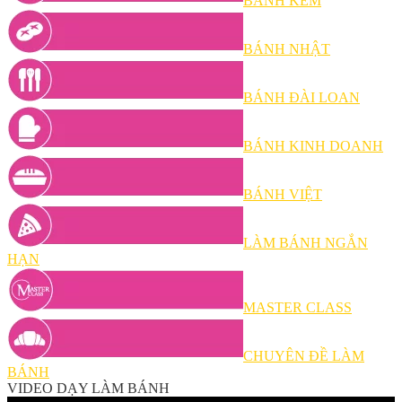
BÁNH KEM
BÁNH NHẬT
BÁNH ĐÀI LOAN
BÁNH KINH DOANH
BÁNH VIỆT
LÀM BÁNH NGẮN
HẠN
MASTER CLASS
CHUYÊN ĐỀ LÀM
BÁNH
VIDEO DẠY LÀM BÁNH