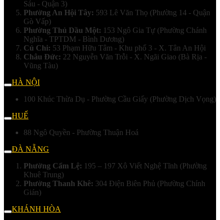
Sáu - Quận 3)
Phường An Hội Tây:
593 Lê Văn Thọ (Phường 14 - Quận
Gò Vấp)
Phường Thủ Dầu Một:
153 Ngô Gia Tự (Phường Chánh
Nghĩa - TPTDM - Bình Dương)
Củ Chi:
53 Phạm Hữu Tâm - Khu phố 3 - X. Tân An Hội
Châu Đức:
22 Nguyễn Văn Trỗi - X. Ngãi Giao (Bà Rịa -
Vũng Tàu)
HÀ NỘI
100 Khúc Thừa Dụ - Phường Cầu Giấy (Phường Dịch Vọng)
HUẾ
88 Ngô Quyền - Phường Thuận Hoá
ĐÀ NẴNG
Phường Cẩm Lệ:
195 – 197 Xô Viết Nghệ Tĩnh (Phường
Khuê Trung)
Phường Thanh Khê:
304 Điện Biên Phủ (Phường Chính
Gián)
KHÁNH HÒA