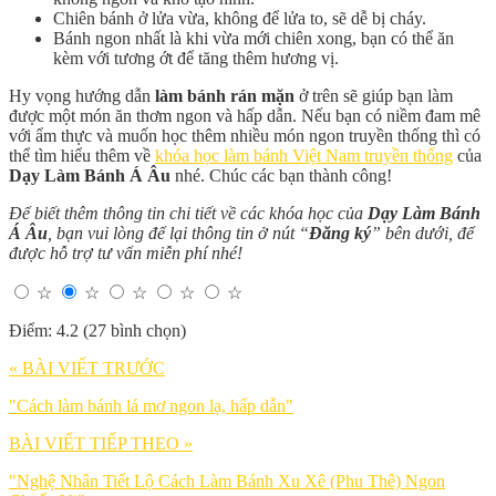
Chiên bánh ở lửa vừa, không để lửa to, sẽ dễ bị cháy.
Bánh ngon nhất là khi vừa mới chiên xong, bạn có thể ăn
kèm với tương ớt để tăng thêm hương vị.
Hy vọng hướng dẫn
làm bánh rán mặn
ở trên sẽ giúp bạn làm
được một món ăn thơm ngon và hấp dẫn. Nếu bạn có niềm đam mê
với ẩm thực và muốn học thêm nhiều món ngon truyền thống thì có
thể tìm hiểu thêm về
khóa học làm bánh Việt Nam truyền thống
của
Dạy Làm Bánh Á Âu
nhé. Chúc các bạn thành công!
Để biết thêm thông tin chi tiết về các khóa học của
Dạy Làm Bánh
Á Âu
, bạn vui lòng để lại thông tin ở nút “
Đăng ký
” bên dưới, để
được hỗ trợ tư vấn miễn phí nhé!
☆
☆
☆
☆
☆
Điểm: 4.2 (27 bình chọn)
« BÀI VIẾT TRƯỚC
"Cách làm bánh lá mơ ngon lạ, hấp dẫn"
BÀI VIẾT TIẾP THEO »
"Nghệ Nhân Tiết Lộ Cách Làm Bánh Xu Xê (Phu Thê) Ngon