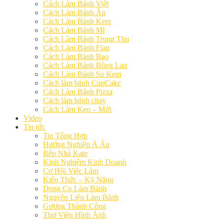
Cách Làm Bánh Việt
Cách Làm Bánh Âu
Cách Làm Bánh Kem
Cách Làm Bánh Mì
Cách Làm Bánh Trung Thu
Cách Làm Bánh Flan
Cách Làm Bánh Bao
Cách Làm Bánh Bông Lan
Cách Làm Bánh Su Kem
Cách làm bánh CupCake
Cách Làm Bánh Pizza
Cách làm bánh chay
Cách Làm Kẹo – Mứt
Video
Tin tức
Tin Tổng Hợp
Hướng Nghiệp Á Âu
Bếp Nhà Kate
Kinh Nghiệm Kinh Doanh
Cơ Hội Việc Làm
Kiến Thức – Kỹ Năng
Dụng Cụ Làm Bánh
Nguyên Liệu Làm Bánh
Gương Thành Công
Thư Viện Hình Ảnh