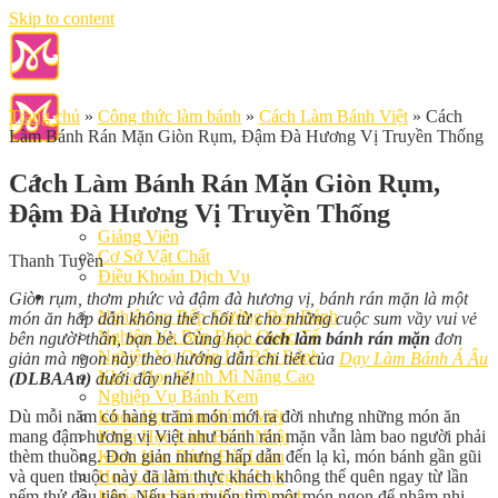
Skip to content
Trang chủ
»
Công thức làm bánh
»
Cách Làm Bánh Việt
»
Cách
Làm Bánh Rán Mặn Giòn Rụm, Đậm Đà Hương Vị Truyền Thống
Cách Làm Bánh Rán Mặn Giòn Rụm,
Đậm Đà Hương Vị Truyền Thống
Giới Thiệu
Giảng Viên
Cơ Sở Vật Chất
Thanh Tuyền
Điều Khoản Dịch Vụ
Học Làm Bánh
Giòn rụm, thơm phức và đậm đà hương vị, bánh rán mặn là một
Nghiệp vụ Bếp Trưởng Bếp Bánh
món ăn hấp dẫn không thể chối từ cho những cuộc sum vầy vui vẻ
Nghiệp Vụ Bếp Bánh Quốc Tế
bên người thân, bạn bè. Cùng học
cách làm bánh rán mặn
đơn
Nghiệp Vụ Quản Lý Bếp Bánh
giản mà ngon này theo hướng dẫn chi tiết của
Dạy Làm Bánh Á Âu
Khóa Học Bánh Mì Nâng Cao
(DLBAAu)
dưới đây nhé!
Nghiệp Vụ Bánh Kem
Dù mỗi năm có hàng trăm món mới ra đời nhưng những món ăn
Khóa Học Làm Bánh Việt
mang đậm hương vị Việt như bánh rán mặn vẫn làm bao người phải
Khóa Học Làm Bánh Nhật
thèm thuồng. Đơn giản nhưng hấp dẫn đến lạ kì, món bánh gần gũi
Khóa Học Bánh Đài Loan
và quen thuộc này đã làm thực khách không thể quên ngay từ lần
Học Làm Bánh Ngắn Hạn
nếm thử đầu tiên. Nếu bạn muốn tìm một món ngon để nhâm nhi
Khóa Học Bánh Kinh Doanh