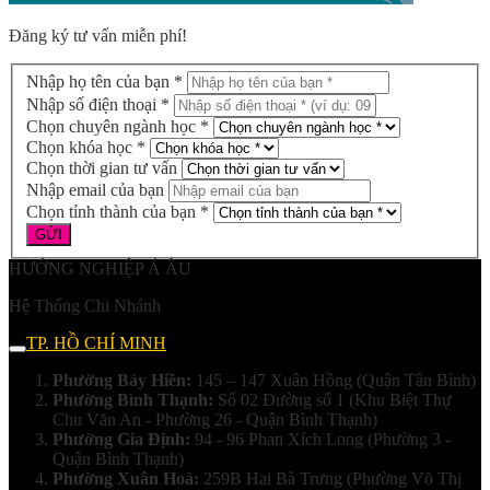
Đăng ký tư vấn miễn phí!
Nhập họ tên của bạn *
Nhập số điện thoại *
Chọn chuyên ngành học *
Chọn khóa học *
Chọn thời gian tư vấn
Nhập email của bạn
Chọn tỉnh thành của bạn *
HƯỚNG NGHIỆP Á ÂU
Hệ Thống Chi Nhánh
TP. HỒ CHÍ MINH
Phường Bảy Hiền:
145 – 147 Xuân Hồng (Quận Tân Bình)
Phường Bình Thạnh:
Số 02 Đường số 1 (Khu Biệt Thự
Chu Văn An - Phường 26 - Quận Bình Thạnh)
Phường Gia Định:
94 - 96 Phan Xích Long (Phường 3 -
Quận Bình Thạnh)
Phường Xuân Hoà:
259B Hai Bà Trưng (Phường Võ Thị