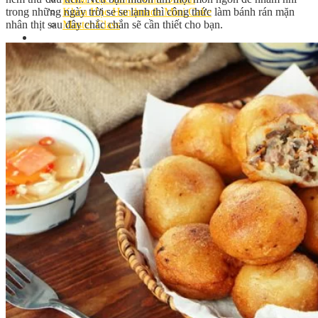
trong những ngày trời se se lạnh thì công thức làm bánh rán mặn
Khóa Học Handmade Mini Cake
nhân thịt sau đây chắc chắn sẽ cần thiết cho bạn.
Master Class
Chuyên Đề
Khai Giảng
Lịch học – Lịch thi
Đăng Ký Học
Công Thức
Cách Làm Bánh Việt
Cách Làm Bánh Âu
Cách Làm Bánh Kem
Cách Làm Bánh Mì
Cách Làm Bánh Trung Thu
Cách Làm Bánh Flan
Cách Làm Bánh Bao
Cách Làm Bánh Bông Lan
Cách Làm Bánh Su Kem
Cách làm bánh CupCake
Cách Làm Bánh Pizza
Cách làm bánh chay
Cách Làm Kẹo – Mứt
Video
Tin tức
Tin Tổng Hợp
Hướng Nghiệp Á Âu