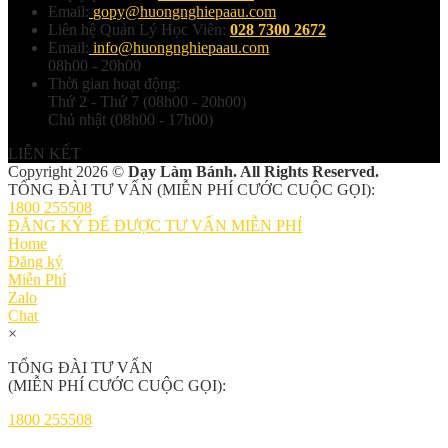
Email:
gopy@huongnghiepaau.com
Liên hệ Quản Lý Học Viên:
028 7300 2672
Email:
info@huongnghiepaau.com
08h00 - 20h00
Thời gian hoạt động:
Thứ 2 - Thứ 7 (08h00 - 20h00)
Chủ nhật (08h00 - 17h00)
LIÊN KẾT
Copyright 2026 ©
Dạy Làm Bánh. All Rights Reserved.
TỔNG ĐÀI TƯ VẤN (MIỄN PHÍ CƯỚC CUỘC GỌI):
1800 255508
ĐĂNG KÝ ĐỂ ĐƯỢC TƯ VẤN MIỄN PHÍ
Home
Đăng ký
Miễn Phí
Zalo
Chat
×
TỔNG ĐÀI TƯ VẤN
(MIỄN PHÍ CƯỚC CUỘC GỌI):
1800 255508