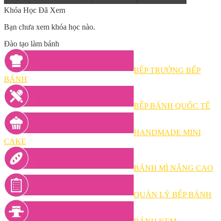
Khóa Học Đã Xem
Bạn chưa xem khóa học nào.
Đào tạo làm bánh
BẾP TRƯỞNG BẾP
BÁNH
BẾP BÁNH QUỐC TẾ
HANDMADE MINI
CAKE
BÁNH MÌ NÂNG CAO
QUẢN LÝ BẾP BÁNH