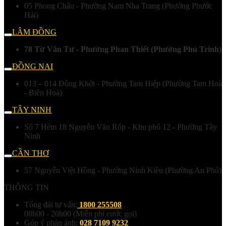
05 Phong Châu - Phường Nam Nha Trang (Phường Phước
Hải)
LÂM ĐỒNG
78 Từ Văn Tư - Phường Phan Thiết (Phường Phú Trinh)
ĐỒNG NAI
013 – 014 Đồng Khởi - Phường Tam Hiệp (Phường Tam Hoà
- Biên Hoà)
TÂY NINH
Số 7 Hẻm 18 Nguyễn Văn Rốp - Khu phố 12 - Phường Tây
Ninh
CẦN THƠ
57 Nguyễn Việt Hồng - Phường Ninh Kiều (Phường An Phú)
THÔNG TIN
Tổng đài tư vấn:
1800 255508
08h00 - 20h00 (Miễn phí cước gọi)
Góp ý phản ánh:
028 7109 9232