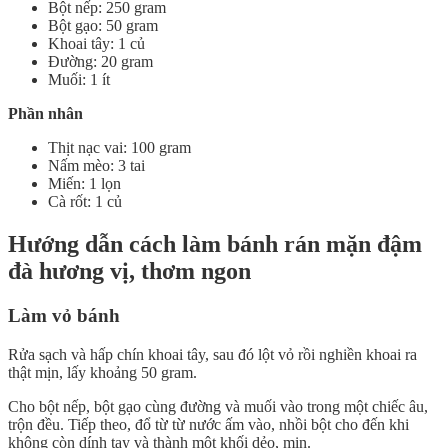
Bột nếp: 250 gram
Bột gạo: 50 gram
Khoai tây: 1 củ
Đường: 20 gram
Muối: 1 ít
Phần nhân
Thịt nạc vai: 100 gram
Nấm mèo: 3 tai
Miến: 1 lọn
Cà rốt: 1 củ
Hướng dẫn cách làm bánh rán mặn đậm
đà hương vị, thơm ngon
Làm vỏ bánh
Rửa sạch và hấp chín khoai tây, sau đó lột vỏ rồi nghiền khoai ra
thật mịn, lấy khoảng 50 gram.
Cho bột nếp, bột gạo cùng đường và muối vào trong một chiếc âu,
trộn đều. Tiếp theo, đổ từ từ nước ấm vào, nhồi bột cho đến khi
không còn dính tay và thành một khối dẻo, mịn.