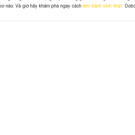
bơ nào. Và giờ hãy khám phá ngay cách
làm bánh sinh nhật
Dobo