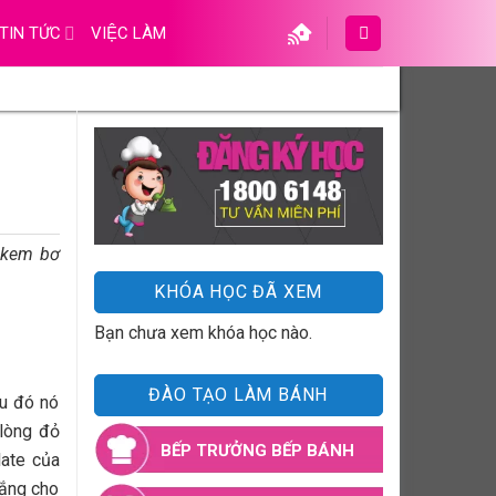
TIN TỨC
VIỆC LÀM
i kem bơ
KHÓA HỌC ĐÃ XEM
Bạn chưa xem khóa học nào.
ĐÀO TẠO LÀM BÁNH
u đó nó
 lòng đỏ
BẾP TRƯỞNG BẾP BÁNH
late của
rắng cho