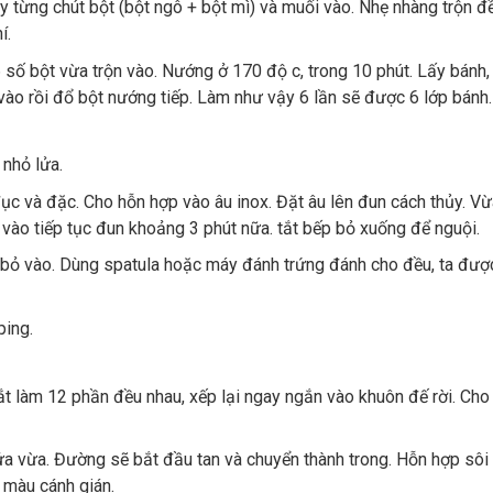
Rây từng chút bột (bột ngô + bột mì) và muối vào. Nhẹ nhàng trộn đ
í.
 số bột vừa trộn vào. Nướng ở 170 độ c, trong 10 phút. Lấy bánh,
vào rồi đổ bột nướng tiếp. Làm như vậy 6 lần sẽ được 6 lớp bánh.
 nhỏ lửa.
c và đặc. Cho hỗn hợp vào âu inox. Đặt âu lên đun cách thủy. V
vào tiếp tục đun khoảng 3 phút nữa. tắt bếp bỏ xuống để nguội.
ỏ bỏ vào. Dùng spatula hoặc máy đánh trứng đánh cho đều, ta đượ
ping.
t làm 12 phần đều nhau, xếp lại ngay ngắn vào khuôn đế rời. Cho
ửa vừa. Đường sẽ bắt đầu tan và chuyển thành trong. Hỗn hợp sôi
 màu cánh gián.