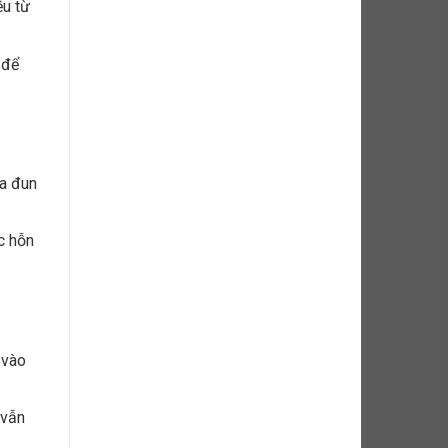
ều từ
 để
ừa đun
c hỗn
 vào
 vẫn