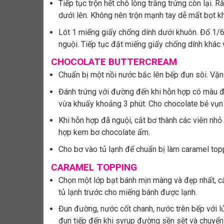
Tiếp tục trộn hết chỗ lòng trắng trứng còn lại. 
dưới lên. Không nên trộn mạnh tay dễ mất bọt kh
Lót 1 miếng giấy chống dính dưới khuôn. Đổ 1/6
nguội. Tiếp tục đặt miếng giấy chống dính khác 
CHOCOLATE BUTTERCREAM
Chuẩn bị một nồi nước bắc lên bếp đun sôi. Vặn
Đánh trứng với đường đến khi hỗn hợp có màu đụ
vừa khuấy khoảng 3 phút. Cho chocolate bẻ vụn 
Khi hỗn hợp đã nguội, cắt bơ thành các viên nh
hợp kem bơ chocolate ẩm.
Cho bơ vào tủ lạnh để chuẩn bị làm caramel top
CARAMEL TOPPING
Chọn một lớp bạt bánh mịn màng và đẹp nhất, cắ
tủ lạnh trước cho miếng bánh được lạnh.
Đun đường, nước cốt chanh, nước trên bếp với l
đun tiếp đến khi syrup đường sền sệt và chuyển