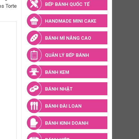
BẾP BÁNH QUỐC TẾ
s Torte
HANDMADE MINI CAKE
BÁNH MÌ NÂNG CAO
QUẢN LÝ BẾP BÁNH
BÁNH KEM
BÁNH NHẬT
BÁNH ĐÀI LOAN
BÁNH KINH DOANH