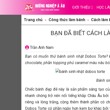
Skip
GIỚI THIỆU
HỌC LÀ
to
content
Trang chủ
»
Công thức làm bánh
»
Cách làm
BẠN ĐÃ BIẾT CÁCH L
Trần Anh Nam
Bạn có muốn thử bánh sinh nhật Dobos Torte? Đ
chocolate, phần topping phủ caramel màu nâu bó
Bánh si
Chiếc bánh đẹp đẽ này là sản phẩm sáng tạo c
nhanh chóng trở nên nổi tiếng khắp Châu Âu bở
riêng và lòng trắng, cộng thêm thành phần có 
Dobos Torte có phần ngậy hơn kem bơ khác bởi t