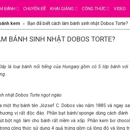
M BÁNH
CHUYÊN ĐỀ
KHAI GIẢNG
CÔNG THỨC
VIDEO
 bánh kem
»
Bạn đã biết cách làm bánh sinh nhật Dobos Torte?
ÀM BÁNH SINH NHẬT DOBOS TORTE?
ây là loại bánh nổi tiếng của Hungary gồm có 5 lớp bánh vớ
ng.
nh nhật Dobos Torte ngọt ngào
ủa một thợ bánh tên József C. Dobos vào năm 1885 và ngay sa
i hương vị rất độc đáo. Phần bạt bánh/sponge dùng cách đánh
chút bột ngô làm cho bánh rất mềm và xốp. Phần kem bơ choco
rong công thức sử dụng 4 quả trứng gồm cả lòng đỏ và lòng t