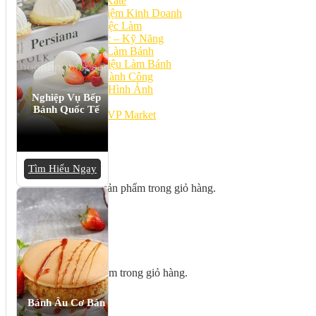
Bếp Nhà Kate
Kinh Nghiệm Kinh Doanh
Cơ Hội Việc Làm
Kiến Thức – Kỹ Năng
Dụng Cụ Làm Bánh
Nguyên Liệu Làm Bánh
Gương Thành Công
Thư Viện Hình Ảnh
Nghiệp Vụ Bếp
Hỏi Đáp
Bánh Quốc Tế
Siêu thị ĐVP Market
Việc Làm
Tìm Hiểu Ngay
Chưa có sản phẩm trong giỏ hàng.
Giỏ hàng
Chưa có sản phẩm trong giỏ hàng.
Bánh Âu Cơ Bản