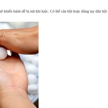
ẽ khiến bánh dễ bị nát khi luộc. Có thể cán bột hoặc dùng tay dàn bột r