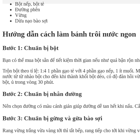
Bột nếp, bột tẻ
Đường phên
Vừng
Dừa nạo bào sợi
Hướng dẫn cách làm bánh trôi nước ngon
Bước 1: Chuẩn bị bột
Bạn có thể mua bột sẵn để tiết kiệm thời gian nếu như quá bận rộn nh
Trộn bột theo tỉ lệ: 1:4 1 phần gạo tẻ với 4 phần gạo nếp, 1 ít muối
nước từ từ nhào bột cho đến khi thành khối bột dẻo, có độ đàn hồi v
bột, ủ trong vòng 30 phút.
Bước 2: Chuẩn bị nhân đường
Nên chọn đường có màu cánh gián giúp đường dễ tan hết khi nấu. Cắ
Bước 3: Chuẩn bị gừng và gừa bào sợi
Rang vừng trắng vừa vàng tới thì tắt bếp, rang tiếp cho tới khi vừng v