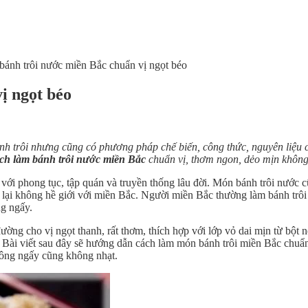
bánh trôi nước miền Bắc chuẩn vị ngọt béo
ị ngọt béo
ánh trôi nhưng cũng có phương pháp chế biến, công thức, nguyên liệu
ch làm bánh trôi nước miền Bắc
chuẩn vị, thơm ngon, dẻo mịn không
n với phong tục, tập quán và truyền thống lâu đời. Món bánh trôi nướ
lại không hề giới với miền Bắc. Người miền Bắc thường làm bánh trôi
g ngấy.
ng cho vị ngọt thanh, rất thơm, thích hợp với lớp vỏ dai mịn từ bột n
ú. Bài viết sau đây sẽ hướng dẫn cách làm món bánh trôi miền Bắc chuẩ
hông ngấy cũng không nhạt.