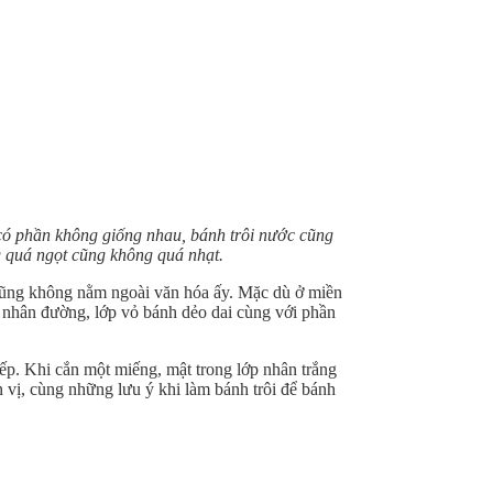
 có phần không giống nhau, bánh trôi nước cũng
 quá ngọt cũng không quá nhạt.
c cũng không nằm ngoài văn hóa ấy. Mặc dù ở miền
 nhân đường, lớp vỏ bánh dẻo dai cùng với phần
ếp. Khi cắn một miếng, mật trong lớp nhân trắng
n vị, cùng những lưu ý khi làm bánh trôi để bánh