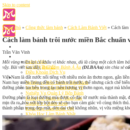
Skip to content
Trang chủ
»
Công thức làm bánh
»
Cách Làm Bánh Việt
»
Cách làm 
Cách làm bánh trôi nước miền Bắc chuẩn v
Trần Văn Vinh
Giới Thiệu
Giảng Viên
Mỗi vùng miền lại có khẩu vị khác nhau, dù là cùng một cách làm b
Cơ Sở Vật Chất
vậy. Bài viết sau đây,
Dạy Làm Bánh Á Âu
(DLBAAu)
xin chia sẻ
cá
Điều Khoản Dịch Vụ
Việt Nam là đất nước nổi tiếng với nhiều món ăn thơm ngon, gắn liề
Học Làm Bánh
Nam hay miền Trung đều có bánh trôi nước, thế nhưng cách chế biến 
Nghiệp vụ Bếp Trưởng Bếp Bánh
đường phên tan bên trong tạo nên hương vị thơm ngon, ngọt mà khôn
Nghiệp Vụ Bếp Bánh Quốc Tế
Nghiệp Vụ Quản Lý Bếp Bánh
Đường phên là loại đường mía được cô đặc từ mước mía thành mật, đườ
Khóa Học Bánh Mì Nâng Cao
mịn ứa ra, hòa với lớp bột dẻo sẽ cho bạn cảm giác vô cùng thích th
Nghiệp Vụ Bánh Kem
thành phẩm trong đẹp mắt, dẻo dai chứ không nhũn, vị vừa miệng k
Khóa Học Làm Bánh Việt
Khóa Học Làm Bánh Nhật
Khóa Học Bánh Đài Loan
Học Làm Bánh Ngắn Hạn
Khóa Học Bánh Kinh Doanh