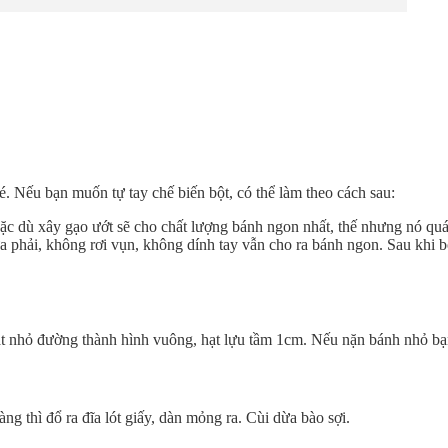
é. Nếu bạn muốn tự tay chế biến bột, có thể làm theo cách sau:
. Mặc dù xây gạo ướt sẽ cho chất lượng bánh ngon nhất, thế nhưng nó qu
ừa phải, không rơi vụn, không dính tay vẫn cho ra bánh ngon. Sau khi
t nhỏ đường thành hình vuông, hạt lựu tầm 1cm. Nếu nặn bánh nhỏ bạ
àng thì đổ ra đĩa lót giấy, dàn mỏng ra. Cùi dừa bào sợi.