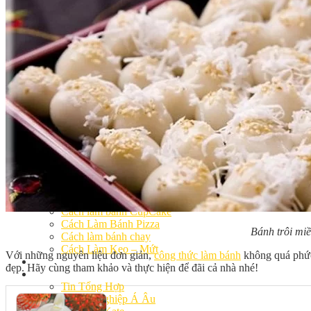
Khóa Học Handmade Mini Cake
Master Class
Chuyên Đề
Khai Giảng
Lịch học – Lịch thi
Đăng Ký Học
Công Thức
Cách Làm Bánh Việt
Cách Làm Bánh Âu
Cách Làm Bánh Kem
Cách Làm Bánh Mì
Cách Làm Bánh Trung Thu
Cách Làm Bánh Flan
Cách Làm Bánh Bao
Cách Làm Bánh Bông Lan
Cách Làm Bánh Su Kem
Cách làm bánh CupCake
Cách Làm Bánh Pizza
Bánh trôi miề
Cách làm bánh chay
Cách Làm Kẹo – Mứt
Với những nguyên liệu đơn giản,
công thức làm bánh
không quá phức 
Video
đẹp. Hãy cùng tham khảo và thực hiện để đãi cả nhà nhé!
Tin tức
Tin Tổng Hợp
Hướng Nghiệp Á Âu