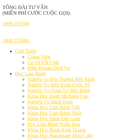
TỔNG ĐÀI TƯ VẤN
(MIỄN PHÍ CƯỚC CUỘC GỌI):
1800 255508
1800 255508
Giới Thiệu
Giảng Viên
Cơ Sở Vật Chất
Điều Khoản Dịch Vụ
Học Làm Bánh
Nghiệp vụ Bếp Trưởng Bếp Bánh
Nghiệp Vụ Bếp Bánh Quốc Tế
Nghiệp Vụ Quản Lý Bếp Bánh
Khóa Học Bánh Mì Nâng Cao
Nghiệp Vụ Bánh Kem
Khóa Học Làm Bánh Việt
Khóa Học Làm Bánh Nhật
Khóa Học Bánh Đài Loan
Học Làm Bánh Ngắn Hạn
Khóa Học Bánh Kinh Doanh
Khóa Học Handmade Mini Cake