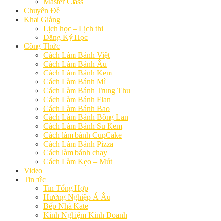
Master Class
Chuyên Đề
Khai Giảng
Lịch học – Lịch thi
Đăng Ký Học
Công Thức
Cách Làm Bánh Việt
Cách Làm Bánh Âu
Cách Làm Bánh Kem
Cách Làm Bánh Mì
Cách Làm Bánh Trung Thu
Cách Làm Bánh Flan
Cách Làm Bánh Bao
Cách Làm Bánh Bông Lan
Cách Làm Bánh Su Kem
Cách làm bánh CupCake
Cách Làm Bánh Pizza
Cách làm bánh chay
Cách Làm Kẹo – Mứt
Video
Tin tức
Tin Tổng Hợp
Hướng Nghiệp Á Âu
Bếp Nhà Kate
Kinh Nghiệm Kinh Doanh