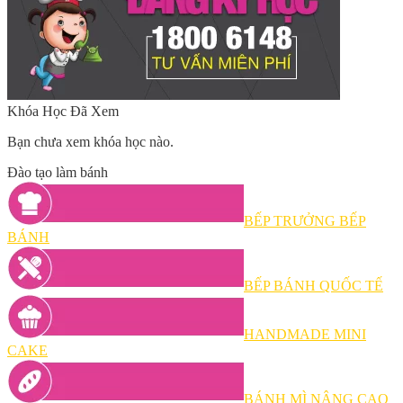
Khóa Học Đã Xem
Bạn chưa xem khóa học nào.
Đào tạo làm bánh
BẾP TRƯỞNG BẾP
BÁNH
BẾP BÁNH QUỐC TẾ
HANDMADE MINI
CAKE
BÁNH MÌ NÂNG CAO