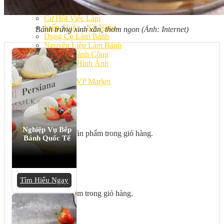
Bếp Nhà Kate
Kinh Nghiệm Kinh Doanh
Cơ Hội Việc Làm
Kiến Thức – Kỹ Năng
Bánh trứng xinh xắn, thơm ngon (Ảnh:
Internet)
Dụng Cụ Làm Bánh
Nguyên Liệu Làm Bánh
Gương Thành Công
Thư Viện Hình Ảnh
Hỏi Đáp
Siêu thị ĐVP Market
Việc Làm
Nghiệp Vụ Bếp
Chưa có sản phẩm trong giỏ hàng.
Bánh Quốc Tế
Giỏ hàng
Tìm Hiểu Ngay
Chưa có sản phẩm trong giỏ hàng.