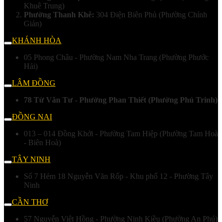
Khuê Trung)
Phường Thanh Khê:
304 Điện Biên Phủ (Phường Chính
Gián)
KHÁNH HÒA
05 Phong Châu - Phường Nam Nha Trang (Phường Phước
Hải)
LÂM ĐỒNG
78 Từ Văn Tư - Phường Phan Thiết (Phường Phú Trinh)
ĐỒNG NAI
013 – 014 Đồng Khởi - Phường Tam Hiệp (Phường Tam Hoà
- Biên Hoà)
TÂY NINH
Số 7 Hẻm 18 Nguyễn Văn Rốp - Khu phố 12 - Phường Tây
Ninh
CẦN THƠ
57 Nguyễn Việt Hồng - Phường Ninh Kiều (Phường An Phú)