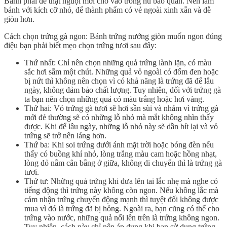
Bánh phải để thật nguội mới cho vào trong hũ bảo quản. Nên làm
bánh với kích cỡ nhỏ, để thành phẩm có vẻ ngoài xinh xắn và dễ
giòn hơn.
Cách chọn trứng gà ngon: Bánh trứng nướng giòn muốn ngon đúng
điệu bạn phải biết mẹo chọn trứng tươi sau đây:
Thứ nhất: Chỉ nên chọn những quả trứng lành lặn, có màu
sắc hơi sẫm một chút. Những quả vỏ ngoài có đốm đen hoặc
bị nứt thì không nên chọn vì có khả năng là trứng đã để lâu
ngày, không đảm bảo chất lượng. Tuy nhiên, đối với trứng gà
ta bạn nên chọn những quả có màu trắng hoặc hơi vàng.
Thứ hai: Vỏ trứng gà tươi sẽ hơi sần sùi và nhám vì trứng gà
mới đẻ thường sẽ có những lỗ nhỏ mà mắt không nhìn thấy
được. Khi để lâu ngày, những lỗ nhỏ này sẽ dần bít lại và vỏ
trứng sẽ trở nên láng hơn.
Thứ ba: Khi soi trứng dưới ánh mặt trời hoặc bóng đèn nếu
thấy có buồng khí nhỏ, lòng trắng màu cam hoặc hồng nhạt,
lòng đỏ nằm cân bằng ở giữa, không di chuyển thì là trứng gà
tươi.
Thứ tư: Những quả trứng khi đưa lên tai lắc nhẹ mà nghe có
tiếng động thì trứng này không còn ngon. Nếu không lắc mà
cảm nhận trứng chuyển động mạnh thì tuyệt đối không được
mua vì đó là trứng đã bị hỏng. Ngoài ra, bạn cũng có thể cho
trứng vào nước, những quả nổi lên trên là trứng không ngon.
Tuy nhiên, cách này chỉ nên áp dụng khi bạn sử dụng trứng