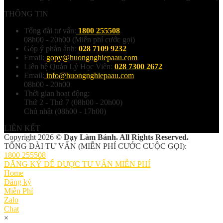
THÔNG TIN
Tổng đài tư vấn:
1800 255508
08h00 - 20h00 (Miễn phí cước gọi)
Góp ý phản ánh:
028 7109 9232
Email:
gopy@huongnghiepaau.com
Liên hệ Quản Lý Học Viên:
028 7300 2672
Email:
info@huongnghiepaau.com
08h00 - 20h00
Thời gian hoạt động:
Thứ 2 - Thứ 7 (08h00 - 20h00)
Chủ nhật (08h00 - 17h00)
LIÊN KẾT
Copyright 2026 ©
Dạy Làm Bánh. All Rights Reserved.
TỔNG ĐÀI TƯ VẤN (MIỄN PHÍ CƯỚC CUỘC GỌI):
1800 255508
ĐĂNG KÝ ĐỂ ĐƯỢC TƯ VẤN MIỄN PHÍ
Home
Đăng ký
Miễn Phí
Zalo
Chat
×