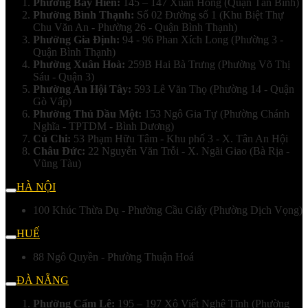
Phường Bảy Hiền:
145 – 147 Xuân Hồng (Quận Tân Bình)
Phường Bình Thạnh:
Số 02 Đường số 1 (Khu Biệt Thự
Chu Văn An - Phường 26 - Quận Bình Thạnh)
Phường Gia Định:
94 - 96 Phan Xích Long (Phường 3 -
Quận Bình Thạnh)
Phường Xuân Hoà:
259B Hai Bà Trưng (Phường Võ Thị
Sáu - Quận 3)
Phường An Hội Tây:
593 Lê Văn Thọ (Phường 14 - Quận
Gò Vấp)
Phường Thủ Dầu Một:
153 Ngô Gia Tự (Phường Chánh
Nghĩa - TPTDM - Bình Dương)
Củ Chi:
53 Phạm Hữu Tâm - Khu phố 3 - X. Tân An Hội
Châu Đức:
22 Nguyễn Văn Trỗi - X. Ngãi Giao (Bà Rịa -
Vũng Tàu)
HÀ NỘI
100 Khúc Thừa Dụ - Phường Cầu Giấy (Phường Dịch Vọng)
HUẾ
88 Ngô Quyền - Phường Thuận Hoá
ĐÀ NẴNG
Phường Cẩm Lệ:
195 – 197 Xô Viết Nghệ Tĩnh (Phường