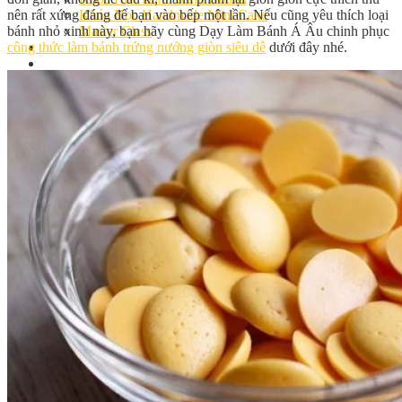
nên rất xứng đáng để bạn vào bếp một lần. Nếu cũng yêu thích loại
Khóa Học Handmade Mini Cake
bánh nhỏ xinh này, bạn hãy cùng Dạy Làm Bánh Á Âu chinh phục
Master Class
công thức làm bánh trứng nướng giòn siêu dễ
dưới đây nhé.
Chuyên Đề
Khai Giảng
Lịch học – Lịch thi
Đăng Ký Học
Công Thức
Cách Làm Bánh Việt
Cách Làm Bánh Âu
Cách Làm Bánh Kem
Cách Làm Bánh Mì
Cách Làm Bánh Trung Thu
Cách Làm Bánh Flan
Cách Làm Bánh Bao
Cách Làm Bánh Bông Lan
Cách Làm Bánh Su Kem
Cách làm bánh CupCake
Cách Làm Bánh Pizza
Cách làm bánh chay
Cách Làm Kẹo – Mứt
Video
Tin tức
Tin Tổng Hợp
Hướng Nghiệp Á Âu