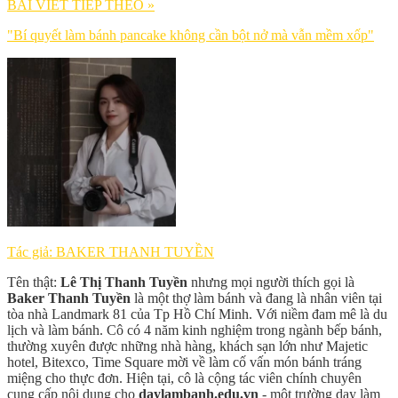
BÀI VIẾT TIẾP THEO »
"Bí quyết làm bánh pancake không cần bột nở mà vẫn mềm xốp"
Tác giả: BAKER THANH TUYỀN
Tên thật:
Lê Thị Thanh Tuyền
nhưng mọi người thích gọi là
Baker Thanh Tuyền
là một thợ làm bánh và đang là nhân viên tại
tòa nhà Landmark 81 của Tp Hồ Chí Minh. Với niềm đam mê là du
lịch và làm bánh. Cô có 4 năm kinh nghiệm trong ngành bếp bánh,
thường xuyên được những nhà hàng, khách sạn lớn như Majetic
hotel, Bitexco, Time Square mời về làm cố vấn món bánh tráng
miệng cho thực đơn. Hiện tại, cô là cộng tác viên chính chuyên
cung cấp nội dụng cho
daylambanh.edu.vn
- một trường dạy làm