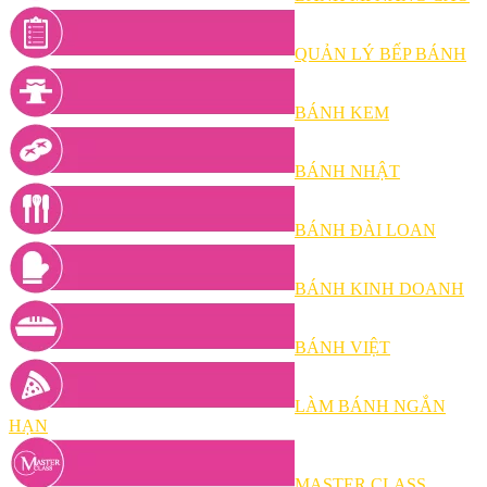
QUẢN LÝ BẾP BÁNH
BÁNH KEM
BÁNH NHẬT
BÁNH ĐÀI LOAN
BÁNH KINH DOANH
BÁNH VIỆT
LÀM BÁNH NGẮN
HẠN
MASTER CLASS