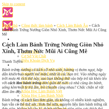
Skip to content
Trang chủ
»
Công thức làm bánh
»
Cách Làm Bánh Âu
»
Cách
Làm Bánh Trứng Nướng Giòn Nhỏ Xinh, Thơm Nức Mũi Ai Cũng
Mê
Cách Làm Bánh Trứng Nướng Giòn Nhỏ
Giới Thiệu
Xinh, Thơm Nức Mũi Ai Cũng Mê
Giảng Viên
Cơ Sở Vật Chất
Điều Khoản Dịch Vụ
Thanh Tuyền
Học Làm Bánh
Nghiệp vụ Bếp Trưởng Bếp Bánh
Bánh trứng nướng có kích cỡ nhỏ xinh
, hương vị thơm ngọt, hấp
Nghiệp Vụ Bếp Bánh Quốc Tế
dẫn
khiến bao người mê mẩn, nhất là các bạn trẻ. Vào những ngày
Nghiệp Vụ Quản Lý Bếp Bánh
trời mưa rả rích thế này, sao bạn không thử vào bếp trổ tài khéo léo
Khóa Học Bánh Mì Nâng Cao
với
cách làm bánh trứng
đơn giản để mời cả nhà cùng ăn bánh,
Nghiệp Vụ Bánh Kem
uống kèm một ly trà ấm, trò chuyện cùng nhau? Chắc chắn sẽ rất
Khóa Học Làm Bánh Việt
đầm ấm đấy.
Khóa Học Làm Bánh Nhật
Bánh trứng có cách làm đơn giản, dù không có nhiều kinh nghiệm,
Khóa Học Bánh Đài Loan
bạn vẫn có thể thử sức. Hơn thế nữa, nguyên liệu làm bánh trứng rất
Học Làm Bánh Ngắn Hạn
đơn giản, không hề cầu kì, thành phẩm lại giòn giòn cực thích thú
Khóa Học Bánh Kinh Doanh