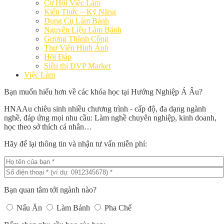
Cơ Hội Việc Làm
Kiến Thức – Kỹ Năng
Dụng Cụ Làm Bánh
Nguyên Liệu Làm Bánh
Gương Thành Công
Thư Viện Hình Ảnh
Hỏi Đáp
Siêu thị ĐVP Market
Việc Làm
Bạn muốn hiểu hơn về các khóa học tại Hướng Nghiệp Á Âu?
HNAAu chiêu sinh nhiều chương trình - cấp độ, đa dạng ngành
nghề, đáp ứng mọi nhu cầu: Làm nghề chuyên nghiệp, kinh doanh,
học theo sở thích cá nhân…
Hãy để lại thông tin và nhận tư vấn miễn phí:
Bạn quan tâm tới ngành nào?
Nấu Ăn
Làm Bánh
Pha Chế