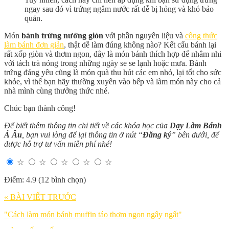
ngay sau đó vì trứng ngâm nước rất dễ bị hỏng và khó bảo
quản.
Món
bánh trứng nướng giòn
với phần nguyên liệu và
công thức
làm bánh đơn giản
, thật dễ làm đúng không nào? Kết cấu bánh lại
rất xốp giòn và thơm ngon, đây là món bánh thích hợp để nhâm nhi
với tách trà nóng trong những ngày se se lạnh hoặc mưa. Bánh
trứng đáng yêu cũng là món quà thu hút các em nhỏ, lại tốt cho sức
khỏe, vì thế bạn hãy thường xuyên vào bếp và làm món này cho cả
nhà mình cùng thưởng thức nhé.
Chúc bạn thành công!
Để biết thêm thông tin chi tiết về các khóa học của
Dạy Làm Bánh
Á Âu
, bạn vui lòng để lại thông tin ở nút “
Đăng ký
” bên dưới, để
được hỗ trợ tư vấn miễn phí nhé!
☆
☆
☆
☆
☆
Điểm: 4.9 (12 bình chọn)
« BÀI VIẾT TRƯỚC
"Cách làm món bánh muffin táo thơm ngon ngây ngất"