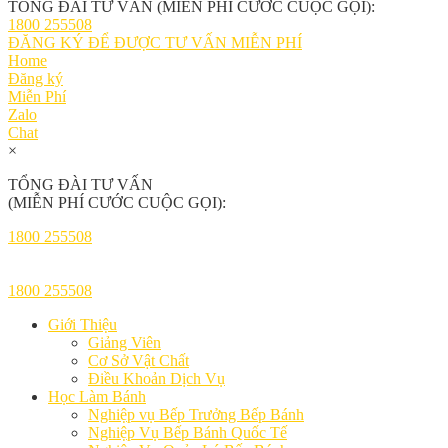
TỔNG ĐÀI TƯ VẤN (MIỄN PHÍ CƯỚC CUỘC GỌI):
1800 255508
ĐĂNG KÝ ĐỂ ĐƯỢC TƯ VẤN MIỄN PHÍ
Home
Đăng ký
Miễn Phí
Zalo
Chat
×
TỔNG ĐÀI TƯ VẤN
(MIỄN PHÍ CƯỚC CUỘC GỌI):
1800 255508
1800 255508
Giới Thiệu
Giảng Viên
Cơ Sở Vật Chất
Điều Khoản Dịch Vụ
Học Làm Bánh
Nghiệp vụ Bếp Trưởng Bếp Bánh
Nghiệp Vụ Bếp Bánh Quốc Tế