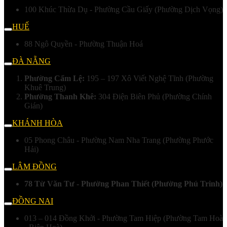
100 Khúc Thừa Dụ - Phường Cầu Giấy (Phường Dịch Vọng)
HUẾ
88 Ngô Quyền - Phường Thuận Hoá
ĐÀ NẴNG
Phường Cẩm Lệ:
195 – 197 Xô Viết Nghệ Tĩnh (Phường
Khuê Trung)
Phường Thanh Khê:
304 Điện Biên Phủ (Phường Chính
Gián)
KHÁNH HÒA
05 Phong Châu - Phường Nam Nha Trang (Phường Phước
Hải)
LÂM ĐỒNG
78 Từ Văn Tư - Phường Phan Thiết (Phường Phú Trinh)
ĐỒNG NAI
013 – 014 Đồng Khởi - Phường Tam Hiệp (Phường Tam Hoà