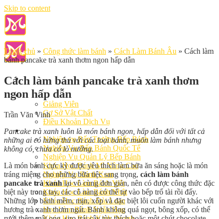
Skip to content
Trang chủ
»
Công thức làm bánh
»
Cách Làm Bánh Âu
»
Cách làm
bánh pancake trà xanh thơm ngon hấp dẫn
Cách làm bánh pancake trà xanh thơm
ngon hấp dẫn
Giới Thiệu
Giảng Viên
Cơ Sở Vật Chất
Trần Văn Vinh
Điều Khoản Dịch Vụ
Học Làm Bánh
Pancake trà xanh luôn là món bánh ngon, hấp dẫn đối với tất cả
Nghiệp vụ Bếp Trưởng Bếp Bánh
những ai có hứng thú với các loại bánh, muốn làm bánh nhưng
Nghiệp Vụ Bếp Bánh Quốc Tế
không có, chưa có lò nướng.
Nghiệp Vụ Quản Lý Bếp Bánh
Là món bánh cực kỳ được yêu thích làm bữa ăn sáng hoặc là món
Khóa Học Bánh Mì Nâng Cao
tráng miệng cho những bữa tiệc sang trọng,
cách làm bánh
Nghiệp Vụ Bánh Kem
pancake trà xanh
lại vô cùng đơn giản, nên có được công thức đặc
Khóa Học Làm Bánh Việt
biệt này trong tay, các cô nàng có thể tự vào bếp trổ tài rồi đấy.
Khóa Học Làm Bánh Nhật
Những lớp bánh mềm, mịn, xốp và đặc biệt lôi cuốn người khác với
Khóa Học Bánh Đài Loan
hương trà xanh thơm ngát. Bánh không quá ngọt, bông xốp, có thể
Học Làm Bánh Ngắn Hạn
rưới thêm mật ong, siro trái cây tùy thích hoặc một chút chocolate…
Khóa Học Bánh Kinh Doanh