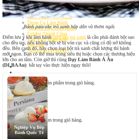
Bếp Nhà Kate
Kinh Nghiệm Kinh Doanh
Cơ Hội Việc Làm
Kiến Thức – Kỹ Năng
Dụng Cụ Làm Bánh
Bánh pancake trà xanh hấp dẫn và thơm ngát.
Nguyên Liệu Làm Bánh
Gương Thành Công
Điểm lưu ý khi làm bánh
pancake trà xanh
là cần phải đánh bột sao
Thư Viện Hình Ảnh
cho đều tay, nếu không bột sẽ bị vón cục và cũng có độ nở không
Hỏi Đáp
đều. Bên cạnh đó, hãy chọn loại bột trà xanh chất lượng thì bánh
Siêu thị ĐVP Market
mới ngon. Bạn có thể mua trong siêu thị hoặc chọn các thương hiệu
Việc Làm
lớn cho an tâm. Còn giờ thì cùng
Dạy Làm Bánh Á Âu
(DLBAAu)
bắt tay vào thực hiện ngay thôi!
Chưa có sản phẩm trong giỏ hàng.
Giỏ hàng
Chưa có sản phẩm trong giỏ hàng.
Nghiệp Vụ Bếp
Bánh Quốc Tế