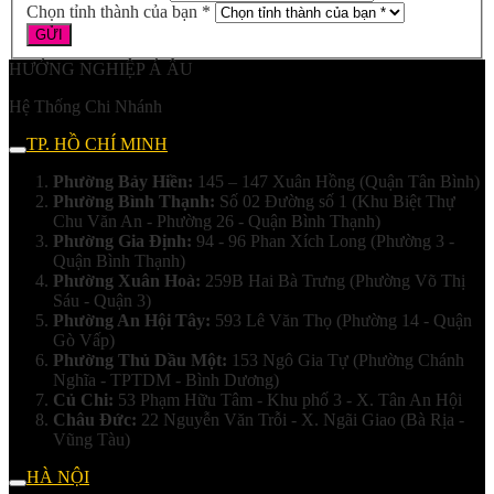
Chọn tỉnh thành của bạn *
HƯỚNG NGHIỆP Á ÂU
Hệ Thống Chi Nhánh
TP. HỒ CHÍ MINH
Phường Bảy Hiền:
145 – 147 Xuân Hồng (Quận Tân Bình)
Phường Bình Thạnh:
Số 02 Đường số 1 (Khu Biệt Thự
Chu Văn An - Phường 26 - Quận Bình Thạnh)
Phường Gia Định:
94 - 96 Phan Xích Long (Phường 3 -
Quận Bình Thạnh)
Phường Xuân Hoà:
259B Hai Bà Trưng (Phường Võ Thị
Sáu - Quận 3)
Phường An Hội Tây:
593 Lê Văn Thọ (Phường 14 - Quận
Gò Vấp)
Phường Thủ Dầu Một:
153 Ngô Gia Tự (Phường Chánh
Nghĩa - TPTDM - Bình Dương)
Củ Chi:
53 Phạm Hữu Tâm - Khu phố 3 - X. Tân An Hội
Châu Đức:
22 Nguyễn Văn Trỗi - X. Ngãi Giao (Bà Rịa -
Vũng Tàu)
HÀ NỘI