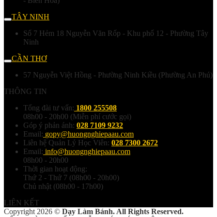
- Biên Hoà)
TÂY NINH
Số 7 Hẻm 18 Nguyễn Văn Rốp - Khu phố 12 - Phường Tây
Ninh
CẦN THƠ
57 Nguyễn Việt Hồng - Phường Ninh Kiều (Phường An Phú)
THÔNG TIN
Tổng đài tư vấn:
1800 255508
08h00 - 20h00 (Miễn phí cước gọi)
Góp ý phản ánh:
028 7109 9232
Email:
gopy@huongnghiepaau.com
Liên hệ Quản Lý Học Viên:
028 7300 2672
Email:
info@huongnghiepaau.com
08h00 - 20h00
Thời gian hoạt động:
Thứ 2 - Thứ 7 (08h00 - 20h00)
Chủ nhật (08h00 - 17h00)
LIÊN KẾT
Copyright 2026 ©
Dạy Làm Bánh. All Rights Reserved.