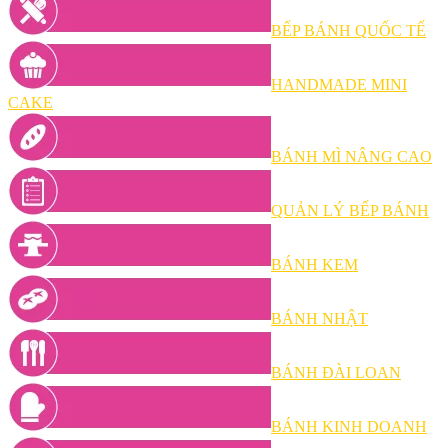
BẾP BÁNH QUỐC TẾ
HANDMADE MINI
CAKE
BÁNH MÌ NÂNG CAO
QUẢN LÝ BẾP BÁNH
BÁNH KEM
BÁNH NHẬT
BÁNH ĐÀI LOAN
BÁNH KINH DOANH