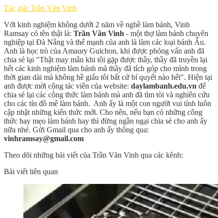
Tác giả: Trần Văn Vinh
Với kinh nghiệm không dưới 2 năm về nghề làm bánh, Vinh
Ramsay có tên thật là:
Trần Văn Vinh
- một thợ làm bánh chuyên
nghiệp tại Đà Nẵng và thế mạnh của anh là làm các loại bánh Âu.
Anh là học trò của Amaury Guichon, khi được phỏng vấn anh đã
chia sẻ lại "Thật may mắn khi tôi gặp được thầy, thầy đã truyền lại
hết các kinh nghiệm làm bánh mà thầy đã tích góp cho mình trong
thời gian dài mà không hề giấu tôi bất cứ bí quyết nào hết". Hiện tại
anh được mời cộng tác viên của website:
daylambanh.edu.vn
để
chia sẻ lại các công thức làm bánh mà anh đã tìm tòi và nghiên cứu
cho các tín đồ mê làm bánh. Anh ấy là một con người vui tính luôn
cập nhật những kiến thức mới. Cho nên, nếu bạn có những công
thức hay mẹo làm bánh hay thì đừng ngần ngại chia sẻ cho anh ấy
nữa nhé. Gửi Gmail qua cho anh ấy thông qua:
vinhramsay@gmail.com
Theo dõi những bài viết của Trần Văn Vinh qua các kênh:
Bài viết liên quan