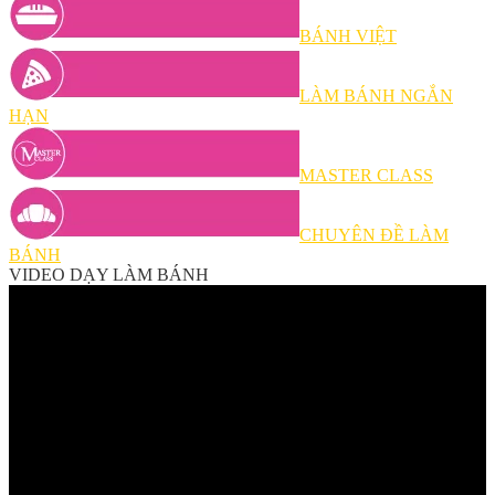
BÁNH VIỆT
LÀM BÁNH NGẮN
HẠN
MASTER CLASS
CHUYÊN ĐỀ LÀM
BÁNH
VIDEO DẠY LÀM BÁNH