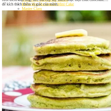
để kích thích thêm vị giác của mình.
Khóa Học Handmade Mini Cake
Master Class
Chuyên Đề
Khai Giảng
Lịch học – Lịch thi
Đăng Ký Học
Công Thức
Cách Làm Bánh Việt
Cách Làm Bánh Âu
Cách Làm Bánh Kem
Cách Làm Bánh Mì
Cách Làm Bánh Trung Thu
Cách Làm Bánh Flan
Cách Làm Bánh Bao
Cách Làm Bánh Bông Lan
Cách Làm Bánh Su Kem
Cách làm bánh CupCake
Cách Làm Bánh Pizza
Cách làm bánh chay
Cách Làm Kẹo – Mứt
Video
Tin tức
Tin Tổng Hợp
Hướng Nghiệp Á Âu