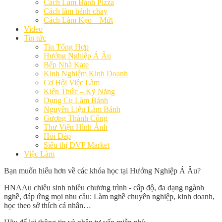
Cách Làm Bánh Pizza
Cách làm bánh chay
Cách Làm Kẹo – Mứt
Video
Tin tức
Tin Tổng Hợp
Hướng Nghiệp Á Âu
Bếp Nhà Kate
Kinh Nghiệm Kinh Doanh
Cơ Hội Việc Làm
Kiến Thức – Kỹ Năng
Dụng Cụ Làm Bánh
Nguyên Liệu Làm Bánh
Gương Thành Công
Thư Viện Hình Ảnh
Hỏi Đáp
Siêu thị ĐVP Market
Việc Làm
Bạn muốn hiểu hơn về các khóa học tại Hướng Nghiệp Á Âu?
HNAAu chiêu sinh nhiều chương trình - cấp độ, đa dạng ngành
nghề, đáp ứng mọi nhu cầu: Làm nghề chuyên nghiệp, kinh doanh,
học theo sở thích cá nhân…