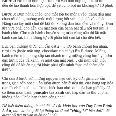
Bước 2:
Đổ từ từ hỗn hợp sữa tươi vào hỗn hợp bột mì, từ từ đánh
đều để tạo thành hỗn hợp bột, để yên cho bột nở khoảng từ 10 phút.
Bước 3:
Đun nóng chảo, cho một lớp bơ mỏng vào, tráng đều mặt
chảo rồi dùng muỗng múc một lượng bột vừa phải đổ vào chảo.
Nâng cao tay một chút để bột đổ xuống dàn tròn đều và mỏng. Đun
lửa vừa phải cho đến khi mặt trên của bánh bắt đầu nổi bọt khí là
bánh chín. Chờ mặt bánh chuyển sang màu vàng nâu thì lật mặt
bánh còn lại. Làm tương tự với phần bột còn lại cho đến hết.
Lúc bạn thưởng thức, chỉ cần đặt 2 – 3 lớp bánh chồng lên nhau,
rưới siro (hoặc mật ong, chocolate tan chảy) lên là được. Miếng
bánh mềm mịn, bông xốp tan nhanh trong miệng cùng hương thơm
đặc trưng của trà xanh, vị ngọt của mật ong… chỉ nghĩ đến thôi
cũng đủ để khiến người khác phải giật mình “sao mà thèm đến
thế!”.
Chỉ cần 3 bước với những nguyên liệu cực kỳ đơn giản, có sẵn
trong gian bếp hoặc luôn luôn được bán ở siêu thị, cửa hàng tạp hóa
các đồ về làm bánh… Trên chiếc bàn nhỏ xinh của bạn giờ đây đã
có thêm món bánh
pancake trà xanh
cực hấp dẫn và thú vị phải
không nào. Chúc bạn thành công nhé!
Để biết thêm thông tin chi tiết về các khóa học của
Dạy Làm Bánh
Á Âu
, bạn vui lòng để lại thông tin ở nút
“Đăng kí”
bên dưới, để
được hỗ trợ tư vấn miễn phí nhé!