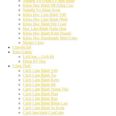
Nghiệp Vụ Quản Lý Bếp Bánh
Khóa Học Bánh Mì Nâng Cao
Nghiệp Vụ Bánh Kem
Khóa Học Làm Bánh Việt
Khóa Học Làm Bánh Nhật
Khóa Học Bánh Đài Loan
Học Làm Bánh Ngắn Hạn
Khóa Học Bánh Kinh Doanh
Khóa Học Handmade Mini Cake
Master Class
Chuyên Đề
Khai Giảng
Lịch học – Lịch thi
Đăng Ký Học
Công Thức
Cách Làm Bánh Việt
Cách Làm Bánh Âu
Cách Làm Bánh Kem
Cách Làm Bánh Mì
Cách Làm Bánh Trung Thu
Cách Làm Bánh Flan
Cách Làm Bánh Bao
Cách Làm Bánh Bông Lan
Cách Làm Bánh Su Kem
Cách làm bánh CupCake