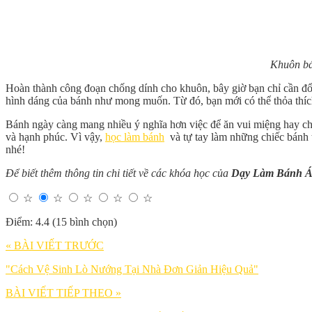
Khuôn bá
Hoàn thành công đoạn chống dính cho khuôn, bây giờ bạn chỉ cần đổ
hình dáng của bánh như mong muốn. Từ đó, bạn mới có thể thỏa thích s
Bánh ngày càng mang nhiều ý nghĩa hơn việc để ăn vui miệng hay chốn
và hạnh phúc. Vì vậy,
học làm bánh
và tự tay làm những chiếc bánh t
nhé!
Để biết thêm thông tin chi tiết về các khóa học của
Dạy Làm Bánh Á
☆
☆
☆
☆
☆
Điểm: 4.4 (15 bình chọn)
« BÀI VIẾT TRƯỚC
"Cách Vệ Sinh Lò Nướng Tại Nhà Đơn Giản Hiệu Quả"
BÀI VIẾT TIẾP THEO »