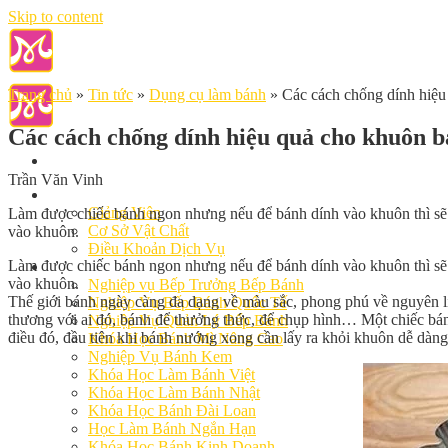
Skip to content
Trang chủ
»
Tin tức
»
Dụng cụ làm bánh
»
Các cách chống dính hiệu
Các cách chống dính hiệu quả cho khuôn 
Trần Văn Vinh
Giới Thiệu
Giảng Viên
Làm được chiếc bánh ngon nhưng nếu để bánh dính vào khuôn thì sẽ k
Cơ Sở Vật Chất
vào khuôn.
Điều Khoản Dịch Vụ
Làm được chiếc bánh ngon nhưng nếu để bánh dính vào khuôn thì sẽ k
Học Làm Bánh
vào khuôn.
Nghiệp vụ Bếp Trưởng Bếp Bánh
Thế giới bánh ngày càng đa dạng về màu sắc, phong phú về nguyên liệ
Nghiệp Vụ Bếp Bánh Quốc Tế
thương với ai đó, bánh để thưởng thức, để chụp hình… Một chiếc bán
Nghiệp Vụ Quản Lý Bếp Bánh
điều đó, đầu tiên khi bánh nướng xong cần lấy ra khỏi khuôn dễ dàn
Khóa Học Bánh Mì Nâng Cao
Nghiệp Vụ Bánh Kem
Khóa Học Làm Bánh Việt
Khóa Học Làm Bánh Nhật
Khóa Học Bánh Đài Loan
Học Làm Bánh Ngắn Hạn
Khóa Học Bánh Kinh Doanh