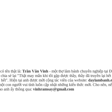
ó tên thật là:
Trần Văn Vinh
- một thợ làm bánh chuyên nghiệp tại Đ
ia sẻ lại "Thật may mắn khi tôi gặp được thầy, thầy đã truyền lại hế
o hết". Hiện tại anh được mời cộng tác viên của website:
daylambanh.
 một con người vui tính luôn cập nhật những kiến thức mới. Cho nên,
ho anh ấy thông qua:
vinhramsay@gmail.com