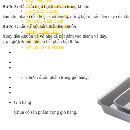
Bếp Nhà Kate
Kinh Nghiệm Kinh Doanh
Bước 3:
Rắc cẩn thận bột khô vào trong khuôn
Cơ Hội Việc Làm
Kiến Thức – Kỹ Năng
Sau khi thoa kĩ dầu hoặc shortening, dừng bột mì rắc đều đáy của kh
Dụng Cụ Làm Bánh
Bước 4:
Lắc để bột bám thật đều khuôn
Nguyên Liệu Làm Bánh
Gương Thành Công
Xoay đều khuôn và vỗ nhẹ để bột dám vào thành và đáy.
Thư Viện Hình Ảnh
Úp ngược khuôn để bỏ hết phần bột thừa.
Hỏi Đáp
Siêu thị ĐVP Market
Việc Làm
Chưa có sản phẩm trong giỏ hàng.
Giỏ hàng
Chưa có sản phẩm trong giỏ hàng.