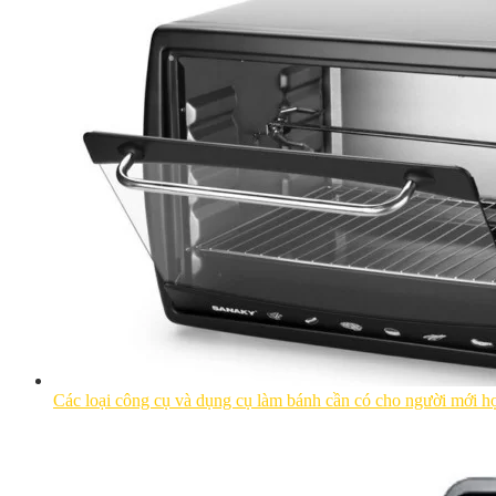
Các loại công cụ và dụng cụ làm bánh cần có cho người mới h