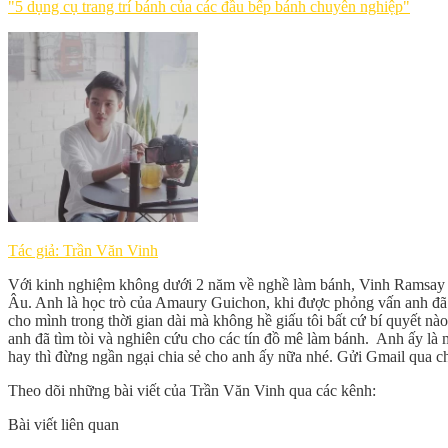
"5 dụng cụ trang trí bánh của các đầu bếp bánh chuyên nghiệp"
Tác giả: Trần Văn Vinh
Với kinh nghiệm không dưới 2 năm về nghề làm bánh, Vinh Ramsay c
Âu. Anh là học trò của Amaury Guichon, khi được phỏng vấn anh đã ch
cho mình trong thời gian dài mà không hề giấu tôi bất cứ bí quyết nà
anh đã tìm tòi và nghiên cứu cho các tín đồ mê làm bánh. Anh ấy là
hay thì đừng ngần ngại chia sẻ cho anh ấy nữa nhé. Gửi Gmail qua c
Theo dõi những bài viết của Trần Văn Vinh qua các kênh:
Bài viết liên quan