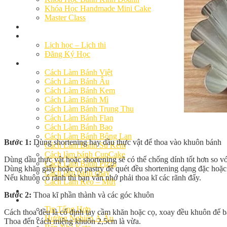
Khóa Học Handmade Mini Cake
Master Class
Chuyên Đề
Khai Giảng
Lịch học – Lịch thi
Đăng Ký Học
Công Thức
Cách Làm Bánh Việt
Cách Làm Bánh Âu
Cách Làm Bánh Kem
Cách Làm Bánh Mì
Cách Làm Bánh Trung Thu
Cách Làm Bánh Flan
Cách Làm Bánh Bao
Cách Làm Bánh Bông Lan
Bước 1:
Dùng shortening hay dầu thực vật để thoa vào khuôn bánh
Cách Làm Bánh Su Kem
Cách làm bánh CupCake
Dùng dầu thực vật hoặc shortening sẽ có thể chống dính tốt hơn so vớ
Cách Làm Bánh Pizza
Dùng khăn giấy hoặc cọ pastry để quét đều shortening dạng đặc hoặc
Cách làm bánh chay
Nếu khuôn có rãnh thì bạn vẫn nhớ phải thoa kĩ các rãnh đấy.
Cách Làm Kẹo – Mứt
Video
Bước 2:
Thoa kĩ phần thành và các góc khuôn
Tin tức
Tin Tổng Hợp
Cách thoa đều là cố định tay cầm khăn hoặc cọ, xoay đều khuôn để 
Hướng Nghiệp Á Âu
Thoa đến cách miệng khuôn 2,5cm là vừa.