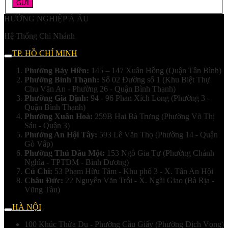
HƯỚNG NGHIỆP Á ÂU
Hệ Thống Chi Nhánh
TP. HỒ CHÍ MINH
Phường Bảy Hiền:
145 – 147 Xuân Hồng (Quận Tân Bình)
Phường Bình Thạnh:
Số 02 Đường số 1 (Khu Biệt Thự
Chu Văn An - Phường 26 - Quận Bình Thạnh)
Phường Gia Định:
94 - 96 Phan Xích Long (Phường 3 -
Quận Bình Thạnh)
Phường Xuân Hoà:
259B Hai Bà Trưng (Phường Võ Thị
Sáu - Quận 3)
Phường An Hội Tây:
593 Lê Văn Thọ (Phường 14 - Quận
Gò Vấp)
Phường Thủ Dầu Một:
153 Ngô Gia Tự (Phường Chánh
Nghĩa - TPTDM - Bình Dương)
Củ Chi:
53 Phạm Hữu Tâm - Khu phố 3 - X. Tân An Hội
Châu Đức:
22 Nguyễn Văn Trỗi - X. Ngãi Giao (Bà Rịa -
Vũng Tàu)
HÀ NỘI
100 Khúc Thừa Dụ - Phường Cầu Giấy (Phường Dịch Vọng)