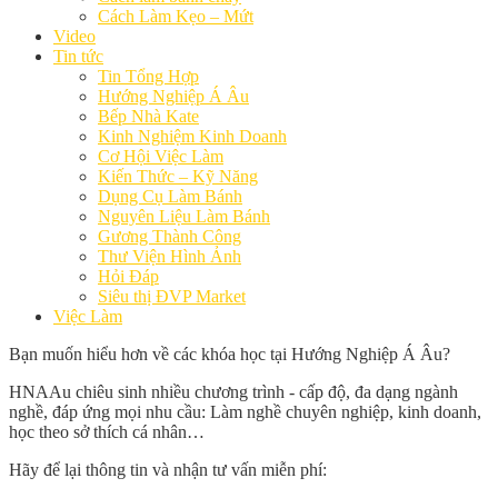
Cách Làm Kẹo – Mứt
Video
Tin tức
Tin Tổng Hợp
Hướng Nghiệp Á Âu
Bếp Nhà Kate
Kinh Nghiệm Kinh Doanh
Cơ Hội Việc Làm
Kiến Thức – Kỹ Năng
Dụng Cụ Làm Bánh
Nguyên Liệu Làm Bánh
Gương Thành Công
Thư Viện Hình Ảnh
Hỏi Đáp
Siêu thị ĐVP Market
Việc Làm
Bạn muốn hiểu hơn về các khóa học tại Hướng Nghiệp Á Âu?
HNAAu chiêu sinh nhiều chương trình - cấp độ, đa dạng ngành
nghề, đáp ứng mọi nhu cầu: Làm nghề chuyên nghiệp, kinh doanh,
học theo sở thích cá nhân…
Hãy để lại thông tin và nhận tư vấn miễn phí: