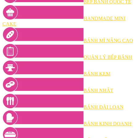
BẾP BÁNH QUỐC TẾ
HANDMADE MINI
CAKE
BÁNH MÌ NÂNG CAO
QUẢN LÝ BẾP BÁNH
BÁNH KEM
BÁNH NHẬT
BÁNH ĐÀI LOAN
BÁNH KINH DOANH