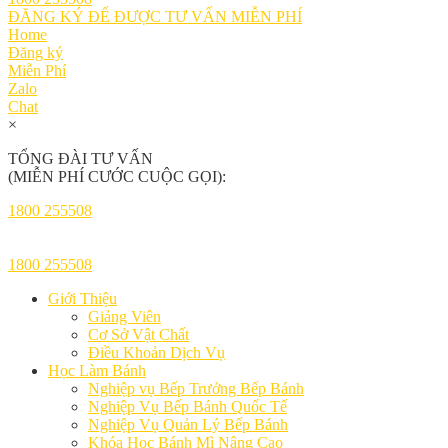
ĐĂNG KÝ ĐỂ ĐƯỢC TƯ VẤN MIỄN PHÍ
Home
Đăng ký
Miễn Phí
Zalo
Chat
×
TỔNG ĐÀI TƯ VẤN
(MIỄN PHÍ CƯỚC CUỘC GỌI):
1800 255508
1800 255508
Giới Thiệu
Giảng Viên
Cơ Sở Vật Chất
Điều Khoản Dịch Vụ
Học Làm Bánh
Nghiệp vụ Bếp Trưởng Bếp Bánh
Nghiệp Vụ Bếp Bánh Quốc Tế
Nghiệp Vụ Quản Lý Bếp Bánh
Khóa Học Bánh Mì Nâng Cao