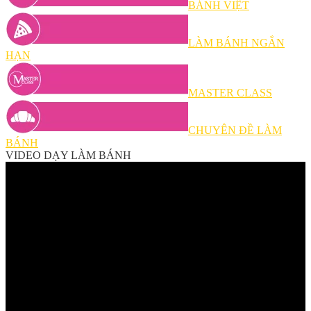
BÁNH VIỆT
LÀM BÁNH NGẮN
HẠN
MASTER CLASS
CHUYÊN ĐỀ LÀM
BÁNH
VIDEO DẠY LÀM BÁNH