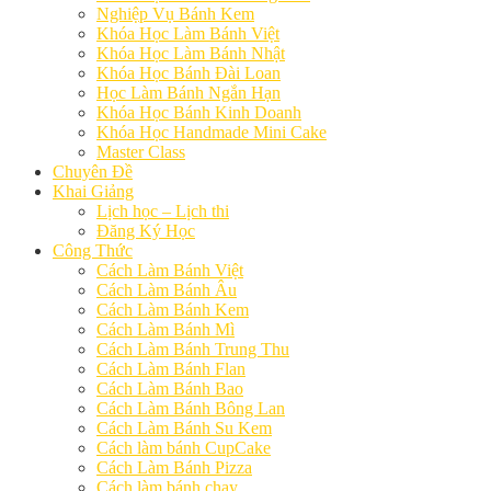
Nghiệp Vụ Bánh Kem
Khóa Học Làm Bánh Việt
Khóa Học Làm Bánh Nhật
Khóa Học Bánh Đài Loan
Học Làm Bánh Ngắn Hạn
Khóa Học Bánh Kinh Doanh
Khóa Học Handmade Mini Cake
Master Class
Chuyên Đề
Khai Giảng
Lịch học – Lịch thi
Đăng Ký Học
Công Thức
Cách Làm Bánh Việt
Cách Làm Bánh Âu
Cách Làm Bánh Kem
Cách Làm Bánh Mì
Cách Làm Bánh Trung Thu
Cách Làm Bánh Flan
Cách Làm Bánh Bao
Cách Làm Bánh Bông Lan
Cách Làm Bánh Su Kem
Cách làm bánh CupCake
Cách Làm Bánh Pizza
Cách làm bánh chay