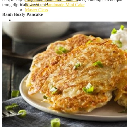
trong dịp Halloween nhé!
Khóa Học Handmade Mini Cake
Master Class
Bánh Boxty Pancake
Chuyên Đề
Khai Giảng
Lịch học – Lịch thi
Đăng Ký Học
Công Thức
Cách Làm Bánh Việt
Cách Làm Bánh Âu
Cách Làm Bánh Kem
Cách Làm Bánh Mì
Cách Làm Bánh Trung Thu
Cách Làm Bánh Flan
Cách Làm Bánh Bao
Cách Làm Bánh Bông Lan
Cách Làm Bánh Su Kem
Cách làm bánh CupCake
Cách Làm Bánh Pizza
Cách làm bánh chay
Cách Làm Kẹo – Mứt
Video
Tin tức
Tin Tổng Hợp
Hướng Nghiệp Á Âu