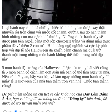
Loại bánh này chính là những chiếc bánh bông lan được xay thật
nhuyễn rồi trộn cùng với nước cốt chanh, đường sau đó nặn thành
hình những con ma cực kì dễ thương. Những chiếc bánh này sẽ
được phủ bên ngoài bằng một lớp chocolate trắng và dùng màu thực
phẩm để vẽ thêm 2 con mắt. Hình dáng ngộ nghĩnh và cực kỳ phù
hợp với dịp lễ hội Halloween đã khiến bánh chanh ma quái trở
thành một trong những món bánh không thể thiếu trong mỗi dịp
này.
5 món bánh đặc trưng của Halloween được nêu trong bài viết cũng
là 5 món bánh có cách làm đơn giản mà bạn có thể làm ngay tại nhà.
Nếu có thời gian, hãy vào bếp và làm ngay những món bánh này để
ngày lễ Halloween của nhà bạn thêm trọn vẹn nhé! Chúc bạn thành
công!
Để biết thêm thông tin chi tiết về các khóa học của
Dạy Làm Bánh
Á Âu
, bạn vui lòng để lại thông tin ở nút “
Đăng ký
” bên dưới, để
được hỗ trợ tư vấn miễn phí nhé!