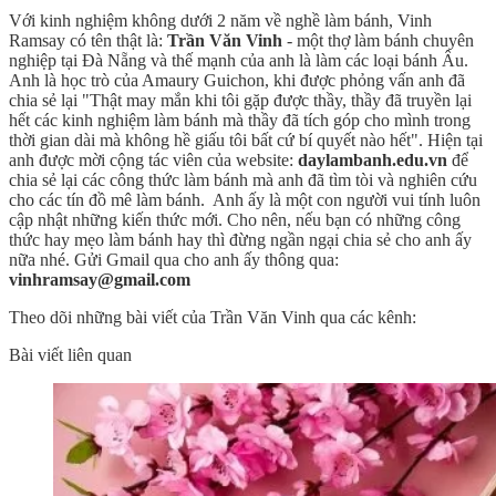
Với kinh nghiệm không dưới 2 năm về nghề làm bánh, Vinh
Ramsay có tên thật là:
Trần Văn Vinh
- một thợ làm bánh chuyên
nghiệp tại Đà Nẵng và thế mạnh của anh là làm các loại bánh Âu.
Anh là học trò của Amaury Guichon, khi được phỏng vấn anh đã
chia sẻ lại "Thật may mắn khi tôi gặp được thầy, thầy đã truyền lại
hết các kinh nghiệm làm bánh mà thầy đã tích góp cho mình trong
thời gian dài mà không hề giấu tôi bất cứ bí quyết nào hết". Hiện tại
anh được mời cộng tác viên của website:
daylambanh.edu.vn
để
chia sẻ lại các công thức làm bánh mà anh đã tìm tòi và nghiên cứu
cho các tín đồ mê làm bánh. Anh ấy là một con người vui tính luôn
cập nhật những kiến thức mới. Cho nên, nếu bạn có những công
thức hay mẹo làm bánh hay thì đừng ngần ngại chia sẻ cho anh ấy
nữa nhé. Gửi Gmail qua cho anh ấy thông qua:
vinhramsay@gmail.com
Theo dõi những bài viết của Trần Văn Vinh qua các kênh:
Bài viết liên quan