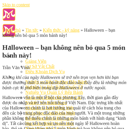
Skip to content
Trang chủ
»
Tin tức
»
Kiến thức - kỹ năng
»
Halloween – bạn
không nên bỏ qua 5 món bánh này!
Halloween – bạn không nên bỏ qua 5 món
bánh này!
Giới Thiệu
Giảng Viên
Cơ Sở Vật Chất
Trần Văn Vinh
Điều Khoản Dịch Vụ
Học Làm Bánh
Không khí của ngày Halloween sẽ trở nên trọn vẹn hơn khi bạn
Nghiệp vụ Bếp Trưởng Bếp Bánh
được thưởng thức 5 món bánh độc đáo này. Đây đều là những món
Nghiệp Vụ Bếp Bánh Quốc Tế
bánh cực kì phổ biến trong dịp Halloween ở nước ngoài.
Nghiệp Vụ Quản Lý Bếp Bánh
Halloween vốn là một lễ hội của phương Tây, thời gian gần đây
Khóa Học Bánh Mì Nâng Cao
được du nhập và trở nên nổi tiếng ở Việt Nam. Đặc trưng lớn nhất
Nghiệp Vụ Bánh Kem
của Halloween chính là hơi hướng ma quái từ cách hóa trang cho
Khóa Học Làm Bánh Việt
đến các bộ trang phục độc đáo của mọi người. Và một trong những
Khóa Học Làm Bánh Nhật
phần không thể thiếu chính là những món bánh với hình dạng “kinh
Khóa Học Bánh Đài Loan
dị”. Tất cả cùng kết hợp và tạo nên một ngày lễ Halloween hoàn
Học Làm Bánh Ngắn Hạn
hảo, thú vị. Cùng khám phá 5 món bánh mà bạn không nên bỏ qua
Khóa Học Bánh Kinh Doanh