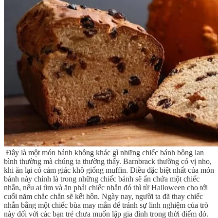
Đây là một món bánh không khác gì những chiếc bánh bông lan
bình thường mà chúng ta thường thấy. Barnbrack thường có vị nho,
khi ăn lại có cảm giác khô giống muffin. Điều đặc biệt nhất của món
bánh này chính là trong những chiếc bánh sẽ ẩn chứa một chiếc
nhẫn, nếu ai tìm và ăn phải chiếc nhẫn đó thì từ Halloween cho tới
cuối năm chắc chắn sẽ kết hôn. Ngày nay, người ta đã thay chiếc
nhẫn bằng một chiếc bùa may mắn để tránh sự linh nghiệm của trò
này đối với các bạn trẻ chưa muốn lập gia đình trong thời điểm đó.