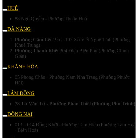
HUẾ
88 Ngô Quyền - Phường Thuận Hoá
ĐÀ NẴNG
Phường Cẩm Lệ:
195 – 197 Xô Viết Nghệ Tĩnh (Phường
Khuê Trung)
Phường Thanh Khê:
304 Điện Biên Phủ (Phường Chính
Gián)
KHÁNH HÒA
05 Phong Châu - Phường Nam Nha Trang (Phường Phước
Hải)
LÂM ĐỒNG
78 Từ Văn Tư - Phường Phan Thiết (Phường Phú Trinh)
ĐỒNG NAI
013 – 014 Đồng Khởi - Phường Tam Hiệp (Phường Tam Hoà
- Biên Hoà)