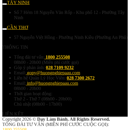
TÂY NINH
Số 7 Hẻm 18 Nguyễn Văn Rốp - Khu phố 12 - Phường Tây
Ninh
CẦN THƠ
57 Nguyễn Việt Hồng - Phường Ninh Kiều (Phường An Phú)
THÔNG TIN
Tổng đài tư vấn:
1800 255508
08h00 - 20h00 (Miễn phí cước gọi)
Góp ý phản ánh:
028 7109 9232
Email:
gopy@huongnghiepaau.com
Liên hệ Quản Lý Học Viên:
028 7300 2672
Email:
info@huongnghiepaau.com
08h00 - 20h00
Thời gian hoạt động:
Thứ 2 - Thứ 7 (08h00 - 20h00)
Chủ nhật (08h00 - 17h00)
LIÊN KẾT
Copyright 2026 ©
Dạy Làm Bánh. All Rights Reserved.
TỔNG ĐÀI TƯ VẤN (MIỄN PHÍ CƯỚC CUỘC GỌI):
1800 255508