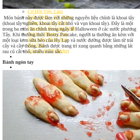
Bếp Nhà Kate
Kinh Nghiệm Kinh Doanh
Cơ Hội Việc Làm
Kiến Thức – Kỹ Năng
Món bánh này được làm với những nguyên liệu chính là khoai tây
Dụng Cụ Làm Bánh
(khoai tây nghiền, khoai tây cắt nhỏ và vụn khoai tây). Đây là một
Nguyên Liệu Làm Bánh
trong ba món ăn chính trong ngày lễ Halloween ở các nước phương
Gương Thành Công
Tây. Khi thưởng thức Boxty Pancake, người ta thường ăn kèm với
Thư Viện Hình Ảnh
một loại kem sữa béo của Hy Lạp và nước đường được làm từ trái
Hỏi Đáp
cây và cây thông. Bánh được trang trí xung quanh bằng những lát
Siêu thị ĐVP Market
rau củ cắt nhỏ, nhiều màu sắc.
Việc Làm
Bánh ngón tay
Chưa có sản phẩm trong giỏ hàng.
Giỏ hàng
Chưa có sản phẩm trong giỏ hàng.