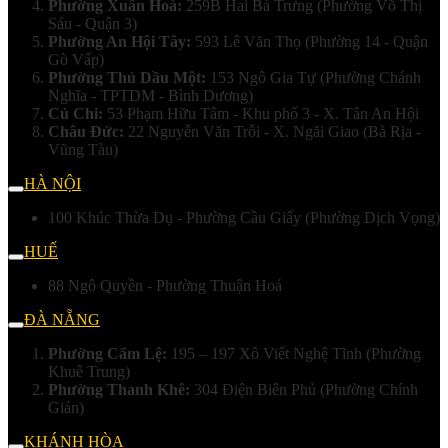
Phường Xuân Hoà:
259B Hai Bà Trưng (Phường Võ Thị
Sáu - Quận 3)
Phường An Hội Tây:
593 Lê Văn Thọ (Phường 14 - Quận
Gò Vấp)
Phường Thủ Dầu Một:
153 Ngô Gia Tự (Phường Chánh
Nghĩa - TPTDM - Bình Dương)
Củ Chi:
53 Phạm Hữu Tâm - Khu phố 3 - X. Tân An Hội
Châu Đức:
22 Nguyễn Văn Trỗi - X. Ngãi Giao (Bà Rịa -
Vũng Tàu)
HÀ NỘI
100 Khúc Thừa Dụ - Phường Cầu Giấy (Phường Dịch Vọng)
HUẾ
88 Ngô Quyền - Phường Thuận Hoá
ĐÀ NẴNG
Phường Cẩm Lệ:
195 – 197 Xô Viết Nghệ Tĩnh (Phường
Khuê Trung)
Phường Thanh Khê:
304 Điện Biên Phủ (Phường Chính
Gián)
KHÁNH HÒA