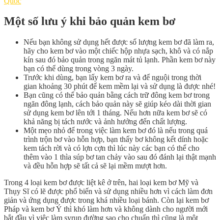
Quốc
Một số lưu ý khi bảo quản kem bơ
Nếu bạn không sử dụng hết được số lượng kem bơ đã làm ra,
hãy cho kem bơ vào một chiếc hộp nhựa sạch, khô và có nắp
kín sau đó bảo quản trong ngăn mát tủ lạnh. Phần kem bơ này
bạn có thể dùng trong vòng 3 ngày.
Trước khi dùng, bạn lấy kem bơ ra và để nguội trong thời
gian khoảng 30 phút để kem mềm lại và sử dụng là được nhé!
Bạn cũng có thể bảo quản bằng cách trữ đông kem bơ trong
ngăn đông lạnh, cách bảo quản này sẽ giúp kéo dài thời gian
sử dụng kem bơ lên tới 1 tháng. Nếu hơn nữa kem bơ sẽ có
khả năng bị tách nước và ảnh hưởng đến chất lượng.
Một mẹo nhỏ để trong việc làm kem bơ đó là nếu trong quá
trình trộn bơ vào hỗn hợp, bạn thấy bơ không kết dính hoặc
kem tách rời và có lợn cợn thì lúc này các bạn có thể cho
thêm vào 1 thìa súp bơ tan chảy vào sau đó đánh lại thật mạnh
và đều hỗn hợp sẽ tất cả sẽ lại mềm mượt hơn.
Trong 4 loại kem bơ được liệt kê ở trên, hai loại kem bơ Mỹ và
Thụy Sĩ có lẽ được phổ biến và sử dụng nhiều hơn vì cách làm đơn
giản và ứng dụng được trong khá nhiều loại bánh. Còn lại kem bơ
Pháp và kem bơ Ý thì khó làm hơn và không dành cho người mới
bắt đầu vì việc làm syrup đường sao cho chuẩn thì cũng là một