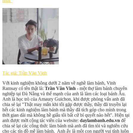
nhất"
Tác giả: Trần Văn Vinh
Với kinh nghiệm không dưới 2 năm về nghề làm bánh, Vinh
Ramsay có tên thật là:
Trần Văn Vinh
- một thợ làm bánh chuyên
nghiệp tại Đà Nẵng và thế mạnh của anh là làm các loại bánh Âu.
Anh là học trò của Amaury Guichon, khi được phỏng vấn anh đã
chia sẻ lại "Thật may mắn khi tôi gặp được thầy, thầy đã truyền lại
hết các kinh nghiệm làm bánh mà thầy đã tích góp cho mình trong
thời gian dài mà không hề giấu tôi bất cứ bí quyết nào hết". Hiện tại
anh được mời cộng tác viên của website:
daylambanh.edu.vn
để
chia sẻ lại các công thức làm bánh mà anh đã tìm tòi và nghiên cứu
cho các tín đồ mê làm bánh. Anh ấy là một con người vui tính luôn