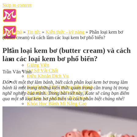
Skip to content
Trang chủ
»
Tin tức
»
Kiến thức - kỹ năng
»
Phân loại kem bơ
(butter cream) và cách làm các loại kem bơ phổ biến?
Phân loại kem bơ (butter cream) và cách
làm các loại kem bơ phổ biến?
Giới Thiệu
Giảng Viên
Cơ Sở Vật Chất
Trần Văn Vinh
Điều Khoản Dịch Vụ
Học Làm Bánh
Đối với một thợ làm bánh, biết cách phân loại kem bơ trong làm
Nghiệp vụ Bếp Trưởng Bếp Bánh
bánh là một trong những kiến thức quan trọng cần trang bị trong
Nghiệp Vụ Bếp Bánh Quốc Tế
nghề nghiệp của mình. Trong bài viết này, Kate sẽ cùng bạn điểm
Nghiệp Vụ Quản Lý Bếp Bánh
qua một số loại kem bơ phổ biến và cách phân biệt chúng nhé!
Khóa Học Bánh Mì Nâng Cao
Nghiệp Vụ Bánh Kem
Khóa Học Làm Bánh Việt
Khóa Học Làm Bánh Nhật
Khóa Học Bánh Đài Loan
Học Làm Bánh Ngắn Hạn
Khóa Học Bánh Kinh Doanh