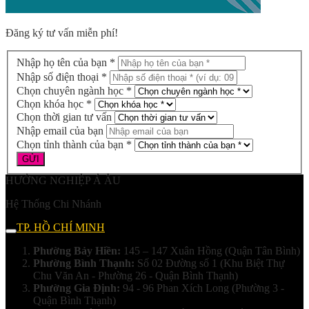
Đăng ký tư vấn miễn phí!
Nhập họ tên của bạn *
Nhập số điện thoại *
Chọn chuyên ngành học *
Chọn khóa học *
Chọn thời gian tư vấn
Nhập email của bạn
Chọn tỉnh thành của bạn *
HƯỚNG NGHIỆP Á ÂU
Hệ Thống Chi Nhánh
TP. HỒ CHÍ MINH
Phường Bảy Hiền:
145 – 147 Xuân Hồng (Quận Tân Bình)
Phường Bình Thạnh:
Số 02 Đường số 1 (Khu Biệt Thự
Chu Văn An - Phường 26 - Quận Bình Thạnh)
Phường Gia Định:
94 - 96 Phan Xích Long (Phường 3 -
Quận Bình Thạnh)