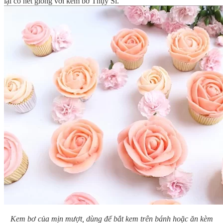
lại có nét giống với kem bơ Thụy Sĩ.
Kem bơ của mịn mượt, dùng để bắt kem trên bánh hoặc ăn kèm