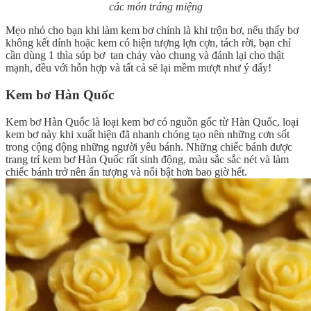
các món tráng miệng
Mẹo nhỏ cho bạn khi làm kem bơ chính là khi trộn bơ, nếu thấy bơ
không kết dính hoặc kem có hiện tượng lợn cợn, tách rời, bạn chỉ
cần dùng 1 thìa súp bơ tan chảy vào chung và đánh lại cho thật
mạnh, đều với hỗn hợp và tất cả sẽ lại mềm mượt như ý đấy!
Kem bơ Hàn Quốc
Kem bơ Hàn Quốc là loại kem bơ có nguồn gốc từ Hàn Quốc, loại
kem bơ này khi xuất hiện đã nhanh chóng tạo nên những cơn sốt
trong cộng động những người yêu bánh. Những chiếc bánh được
trang trí kem bơ Hàn Quốc rất sinh động, màu sắc sắc nét và làm
chiếc bánh trở nên ấn tượng và nổi bật hơn bao giờ hết.