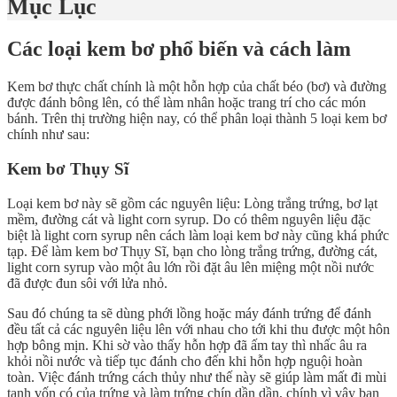
Mục Lục
Các loại kem bơ phổ biến và cách làm
Kem bơ thực chất chính là một hỗn hợp của chất béo (bơ) và đường
được đánh bông lên, có thể làm nhân hoặc trang trí cho các món
bánh. Trên thị trường hiện nay, có thể phân loại thành 5 loại kem bơ
chính như sau:
Kem bơ Thụy Sĩ
Loại kem bơ này sẽ gồm các nguyên liệu: Lòng trắng trứng, bơ lạt
mềm, đường cát và light corn syrup. Do có thêm nguyên liệu đặc
biệt là light corn syrup nên cách làm loại kem bơ này cũng khá phức
tạp. Để làm kem bơ Thụy Sĩ, bạn cho lòng trắng trứng, đường cát,
light corn syrup vào một âu lớn rồi đặt âu lên miệng một nồi nước
đã được đun sôi với lửa nhỏ.
Sau đó chúng ta sẽ dùng phới lồng hoặc máy đánh trứng để đánh
đều tất cả các nguyên liệu lên với nhau cho tới khi thu được một hôn
hợp bông mịn. Khi sờ vào thấy hỗn hợp đã ấm tay thì nhấc âu ra
khỏi nồi nước và tiếp tục đánh cho đến khi hỗn hợp nguội hoàn
toàn. Việc đánh trứng cách thủy như thế này sẽ giúp làm mất đi mùi
tanh vốn có của trứng và làm trứng chín dần dần, chính vì vậy bạn