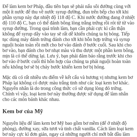
Để làm kem bơ Pháp, đầu tiên bạn sẽ phải nấu sôi đường cùng với
một ít nước để thu về nước syrup đường, đun trên bếp cho tới khi
phần syrup này đạt nhiệt độ 118 độ C. Khi nước đường đang ở nhiệt
độ 110 độ C, bạn có thể đánh bông lòng trắng trứng rồi rót từ từ vào
syrup đường. Trong quá trình làm, bạn cần phải cực kì cẩn thận
không để syrup dây vào tay sẽ rất dễ khiến chúng ta bị bỏng. Tiếp
tục dùng máy đánh trứng đánh cho tới khi hỗn hợp trứng và syrup
nguội hoàn toàn rồi mới cho bơ vào đánh ở bước cuối. Sau khi cho
bơ vào, bạn đánh cho bơ nhạt màu và thu được một phần kem bông,
mịn là có thể dừng lại. Lưu ý, bạn phải đảm bảo rằng trước khi cho
bơ vào ở bước cuối thì hỗn hợp của chúng ta phải nguội hoàn toàn
nếu không bơ sẽ bị chảy bước khiến kem bơ bị hỏng.
Mặc dù có rất nhiều ưu điểm về kết cấu và hương vị nhưng kem bơ
Pháp lại không có được màu trắng tinh như các loại kem bơ khác.
Nguyên nhân là do trong công thức có sử dụng lòng đỏ trứng.
Chính vì vậy, loại kem bơ này thường được sử dụng để làm nhân
cho các món bánh khác nhau.
Kem bơ của Mỹ
Nguyên liệu để làm kem bơ Mỹ bao gồm bơ mềm (để ở nhiệt độ
phòng), đường xay, sữa tươi và tinh chất vanilla. Cách làm loại kem
bơ này cực kì đơn giản, ngay cả những người chỉ mới bắt đầu làm