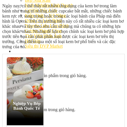
Bếp Nhà Kate
Kinh Nghiệm Kinh Doanh
Ngày nay, có thể thấy rất nhiều ứng dụng của kem bơ trong làm
Cơ Hội Việc Làm
bánh như trang trí những chiếc cupcake bắt mắt, những chiếc bánh
Kiến Thức – Kỹ Năng
kem rực rỡ, sang trọng hoặc trong các loại bánh của Pháp mà điển
Dụng Cụ Làm Bánh
hình là Opera. Trên thị trường hiện này có rất nhiều các loại kem bơ
Nguyên Liệu Làm Bánh
khác nhau và tùy theo nhu cầu sử dụng mà chúng ta có những lựa
Gương Thành Công
chọn khác nhau. Nhưng để lựa chọn chính xác loại kem bơ phù hợp
Thư Viện Hình Ảnh
trước tiên bạn cần phải phân loại được các loại kem bơ trên thị
Hỏi Đáp
trường. Cùng điểm qua một số loại kem bơ phổ biến và các đặc
Siêu thị ĐVP Market
trưng của nó.
Việc Làm
Chưa có sản phẩm trong giỏ hàng.
Giỏ hàng
Nghiệp Vụ Bếp
Bánh Quốc Tế
Chưa có sản phẩm trong giỏ hàng.