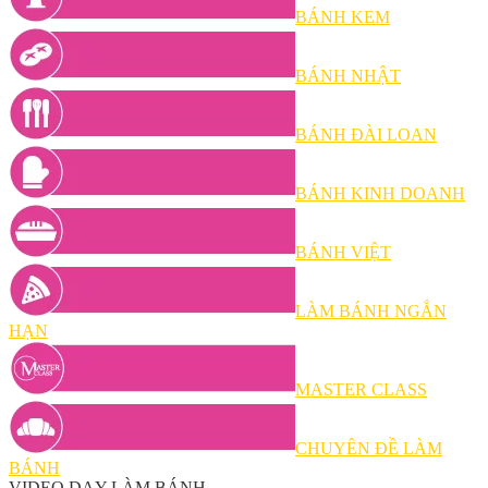
BÁNH KEM
BÁNH NHẬT
BÁNH ĐÀI LOAN
BÁNH KINH DOANH
BÁNH VIỆT
LÀM BÁNH NGẮN
HẠN
MASTER CLASS
CHUYÊN ĐỀ LÀM
BÁNH
VIDEO DẠY LÀM BÁNH