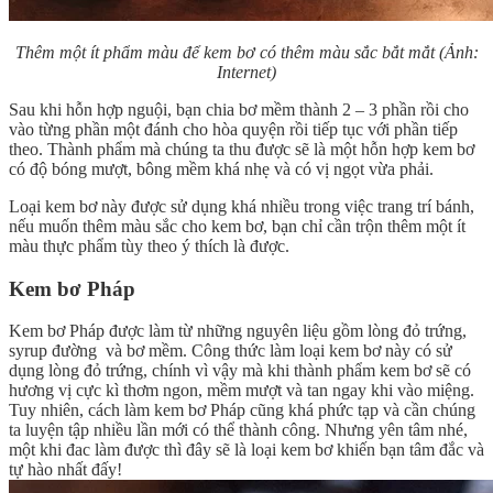
Thêm một ít phẩm màu để kem bơ có thêm màu sắc bắt mắt (
Ảnh:
Internet)
Sau khi hỗn hợp nguội, bạn chia bơ mềm thành 2 – 3 phần rồi cho
vào từng phần một đánh cho hòa quyện rồi tiếp tục với phần tiếp
theo. Thành phẩm mà chúng ta thu được sẽ là một hỗn hợp kem bơ
có độ bóng mượt, bông mềm khá nhẹ và có vị ngọt vừa phải.
Loại kem bơ này được sử dụng khá nhiều trong việc trang trí bánh,
nếu muốn thêm màu sắc cho kem bơ, bạn chỉ cần trộn thêm một ít
màu thực phẩm tùy theo ý thích là được.
Kem bơ Pháp
Kem bơ Pháp được làm từ những nguyên liệu gồm lòng đỏ trứng,
syrup đường và bơ mềm. Công thức làm loại kem bơ này có sử
dụng lòng đỏ trứng, chính vì vậy mà khi thành phẩm kem bơ sẽ có
hương vị cực kì thơm ngon, mềm mượt và tan ngay khi vào miệng.
Tuy nhiên, cách làm kem bơ Pháp cũng khá phức tạp và cần chúng
ta luyện tập nhiều lần mới có thể thành công. Nhưng yên tâm nhé,
một khi đac làm được thì đây sẽ là loại kem bơ khiến bạn tâm đắc và
tự hào nhất đấy!