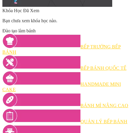
Khóa Học Đã Xem
Bạn chưa xem khóa học nào.
Đào tạo làm bánh
BẾP TRƯỞNG BẾP
BÁNH
BẾP BÁNH QUỐC TẾ
HANDMADE MINI
CAKE
BÁNH MÌ NÂNG CAO
QUẢN LÝ BẾP BÁNH