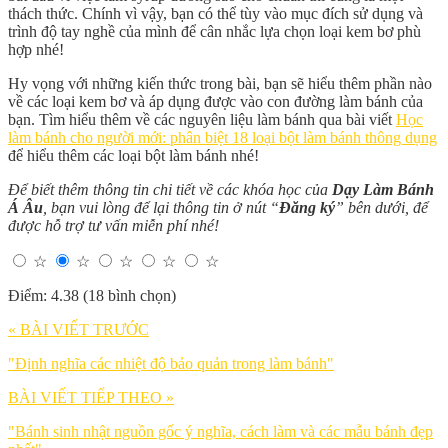
thách thức. Chính vì vậy, bạn có thể tùy vào mục đích sử dụng và
trình độ tay nghề của mình để cân nhắc lựa chọn loại kem bơ phù
hợp nhé!
Hy vọng với những kiến thức trong bài, bạn sẽ hiểu thêm phần nào
về các loại kem bơ và áp dụng được vào con đường làm bánh của
bạn. Tìm hiểu thêm về các nguyên liệu làm bánh qua bài viết
Học
làm bánh cho người mới: phân biệt 18 loại bột làm bánh thông dụng
để hiểu thêm các loại bột làm bánh nhé!
Để biết thêm thông tin chi tiết về các khóa học của
Dạy Làm Bánh
Á Âu
, bạn vui lòng để lại thông tin ở nút “
Đăng ký
” bên dưới, để
được hỗ trợ tư vấn miễn phí nhé!
☆
☆
☆
☆
☆
Điểm: 4.38 (18 bình chọn)
« BÀI VIẾT TRƯỚC
"Định nghĩa các nhiệt độ bảo quản trong làm bánh"
BÀI VIẾT TIẾP THEO »
"Bánh sinh nhật nguồn gốc ý nghĩa, cách làm và các mẫu bánh đẹp