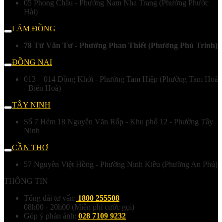
05 Phong Châu - Phường Nam Nha Trang (Phường Phước
Hải)
LÂM ĐỒNG
78 Từ Văn Tư - Phường Phan Thiết (Phường Phú Trinh)
ĐỒNG NAI
013 – 014 Đồng Khởi - Phường Tam Hiệp (Phường Tam Hoà
- Biên Hoà)
TÂY NINH
Số 7 Hẻm 18 Nguyễn Văn Rốp - Khu phố 12 - Phường Tây
Ninh
CẦN THƠ
57 Nguyễn Việt Hồng - Phường Ninh Kiều (Phường An Phú)
THÔNG TIN
Tổng đài tư vấn:
1800 255508
08h00 - 20h00 (Miễn phí cước gọi)
Góp ý phản ánh:
028 7109 9232