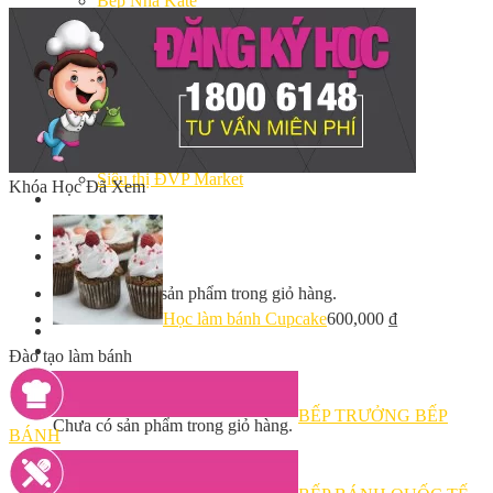
Bếp Nhà Kate
Kinh Nghiệm Kinh Doanh
Cơ Hội Việc Làm
Kiến Thức – Kỹ Năng
Dụng Cụ Làm Bánh
Nguyên Liệu Làm Bánh
Gương Thành Công
Thư Viện Hình Ảnh
Hỏi Đáp
Siêu thị ĐVP Market
Khóa Học Đã Xem
Việc Làm
Chưa có sản phẩm trong giỏ hàng.
Học làm bánh Cupcake
600,000
₫
Đào tạo làm bánh
Giỏ hàng
BẾP TRƯỞNG BẾP
Chưa có sản phẩm trong giỏ hàng.
BÁNH