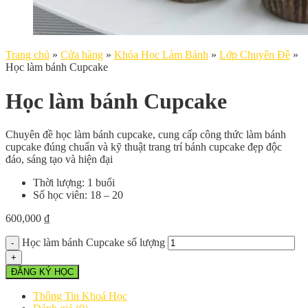
Trang chủ
»
Cửa hàng
»
Khóa Học Làm Bánh
»
Lớp Chuyên Đề
»
Học làm bánh Cupcake
Học làm bánh Cupcake
Chuyên đề học làm bánh cupcake, cung cấp công thức làm bánh
cupcake đúng chuẩn và kỹ thuật trang trí bánh cupcake đẹp độc
đáo, sáng tạo và hiện đại
Thời lượng: 1 buổi
Số học viên: 18 – 20
600,000
₫
Học làm bánh Cupcake số lượng
ĐĂNG KÝ HỌC
Thông Tin Khoá Học