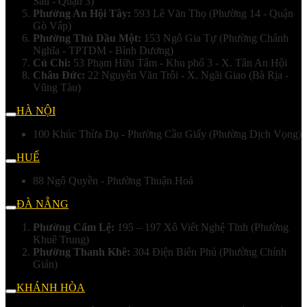
Sáu - Quận 3)
Phường An Hội Tây:
593 Lê Văn Thọ (Phường 14 - Quận
Gò Vấp)
Phường Thủ Dầu Một:
153 Ngô Gia Tự (Phường Chánh
Nghĩa - TPTDM - Bình Dương)
Củ Chi:
53 Phạm Hữu Tâm - Khu phố 3 - X. Tân An Hội
Châu Đức:
22 Nguyễn Văn Trỗi - X. Ngãi Giao (Bà Rịa -
Vũng Tàu)
HÀ NỘI
100 Khúc Thừa Dụ - Phường Cầu Giấy (Phường Dịch Vọng)
HUẾ
88 Ngô Quyền - Phường Thuận Hoá
ĐÀ NẴNG
Phường Cẩm Lệ:
195 – 197 Xô Viết Nghệ Tĩnh (Phường
Khuê Trung)
Phường Thanh Khê:
304 Điện Biên Phủ (Phường Chính
Gián)
KHÁNH HÒA