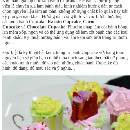
Khi tham gia lớp học làm bánh Cupcake, các bạn sẽ được giảng
viên là chuyên gia làm bánh giàu kinh nghiệm hướng dẫn từ cách
chọn nguyên liệu làm an toàn, không sử dụng chất bảo quản hay bất
kỳ phụ gia nào khác. Hướng dẫn công thức và các bước thực hiện
các món bánh Cupcake:
Raissin Cupcake
,
Carot
Cupcake
và
Chocolate Cupcake
. Phương pháp làm cốt bánh bông
lan mềm xốp, ngon và có thể ứng dụng để làm cốt bánh cho các loại
bánh khác. Kỹ thuật nướng bánh và làm kem sữa tươi trang trí thơm
ngon.
Đặc biệt là kỹ thuật bắt kem, trang trí bánh Cupcake với hàng trăm
nguyên liệu sẽ giúp bạn có thể thỏa thích sáng tạo theo bất cứ phong
cách nào mình muốn để tạo nên những chiếc bánh Cupcake đủ
hình, đủ dạng, đủ màu sắc và ý nghĩa…