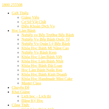
1800 255508
Giới Thiệu
Giảng Viên
Cơ Sở Vật Chất
Điều Khoản Dịch Vụ
Học Làm Bánh
Nghiệp vụ Bếp Trưởng Bếp Bánh
Nghiệp Vụ Bếp Bánh Quốc Tế
Nghiệp Vụ Quản Lý Bếp Bánh
Khóa Học Bánh Mì Nâng Cao
Nghiệp Vụ Bánh Kem
Khóa Học Làm Bánh Việt
Khóa Học Làm Bánh Nhật
Khóa Học Bánh Đài Loan
Học Làm Bánh Ngắn Hạn
Khóa Học Bánh Kinh Doanh
Khóa Học Handmade Mini Cake
Master Class
Chuyên Đề
Khai Giảng
Lịch học – Lịch thi
Đăng Ký Học
Công Thức