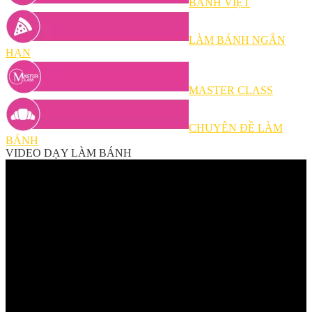
BÁNH VIỆT
LÀM BÁNH NGẮN
HẠN
MASTER CLASS
CHUYÊN ĐỀ LÀM
BÁNH
VIDEO DẠY LÀM BÁNH