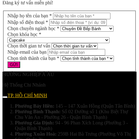
Đăng ký tư vấn miễn phí!
Nhập họ tên của bạn *
Nhập số điện thoại *
Chọn chuyên ngành học *
Chọn khóa học *
Chọn thời gian tư vấn
Nhập email của bạn
Chọn tỉnh thành của bạn *
HƯỚNG NGHIỆP Á ÂU
Hệ Thống Chi Nhánh
TP. HỒ CHÍ MINH
Phường Bảy Hiền:
145 – 147 Xuân Hồng (Quận Tân Bình)
Phường Bình Thạnh:
Số 02 Đường số 1 (Khu Biệt Thự
Chu Văn An - Phường 26 - Quận Bình Thạnh)
Phường Gia Định:
94 - 96 Phan Xích Long (Phường 3 -
Quận Bình Thạnh)
Phường Xuân Hoà:
259B Hai Bà Trưng (Phường Võ Thị