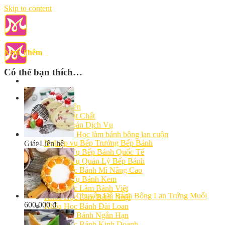
Skip to content
Xem Thêm
Có thể bạn thích…
Giới Thiệu
Giảng Viên
Cơ Sở Vật Chất
Điều Khoản Dịch Vụ
Học Làm Bánh
Học làm bánh bông lan cuộn
Nghiệp vụ Bếp Trưởng Bếp Bánh
Giá: Liên hệ
Nghiệp Vụ Bếp Bánh Quốc Tế
Nghiệp Vụ Quản Lý Bếp Bánh
Khóa Học Bánh Mì Nâng Cao
Nghiệp Vụ Bánh Kem
Khóa Học Làm Bánh Việt
Chuyên Đề Bánh Bông Lan Trứng Muối
Khóa Học Làm Bánh Nhật
600,000
₫
Khóa Học Bánh Đài Loan
Học Làm Bánh Ngắn Hạn
Khóa Học Bánh Kinh Doanh