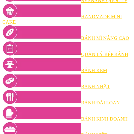
BẾP BÁNH QUỐC TẾ
HANDMADE MINI
CAKE
BÁNH MÌ NÂNG CAO
QUẢN LÝ BẾP BÁNH
BÁNH KEM
BÁNH NHẬT
BÁNH ĐÀI LOAN
BÁNH KINH DOANH