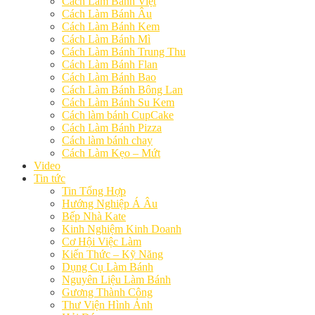
Cách Làm Bánh Việt
Cách Làm Bánh Âu
Cách Làm Bánh Kem
Cách Làm Bánh Mì
Cách Làm Bánh Trung Thu
Cách Làm Bánh Flan
Cách Làm Bánh Bao
Cách Làm Bánh Bông Lan
Cách Làm Bánh Su Kem
Cách làm bánh CupCake
Cách Làm Bánh Pizza
Cách làm bánh chay
Cách Làm Kẹo – Mứt
Video
Tin tức
Tin Tổng Hợp
Hướng Nghiệp Á Âu
Bếp Nhà Kate
Kinh Nghiệm Kinh Doanh
Cơ Hội Việc Làm
Kiến Thức – Kỹ Năng
Dụng Cụ Làm Bánh
Nguyên Liệu Làm Bánh
Gương Thành Công
Thư Viện Hình Ảnh