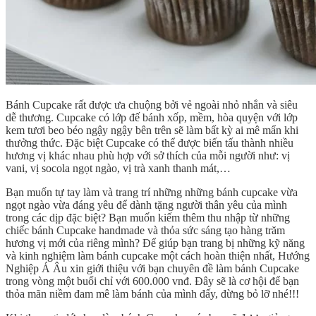
Bánh Cupcake rất được ưa chuộng bởi vẻ ngoài nhỏ nhắn và siêu
dễ thương. Cupcake có lớp đế bánh xốp, mềm, hòa quyện với lớp
kem tươi beo béo ngậy ngậy bên trên sẽ làm bất kỳ ai mê mẩn khi
thưởng thức. Đặc biệt Cupcake có thể được biến tấu thành nhiều
hương vị khác nhau phù hợp với sở thích của mỗi người như: vị
vani, vị socola ngọt ngào, vị trà xanh thanh mát,…
Bạn muốn tự tay làm và trang trí những những bánh cupcake vừa
ngọt ngào vừa đáng yêu để dành tặng người thân yêu của mình
trong các dịp đặc biệt? Bạn muốn kiếm thêm thu nhập từ những
chiếc bánh Cupcake handmade và thỏa sức sáng tạo hàng trăm
hương vị mới của riêng mình? Để giúp bạn trang bị những kỹ năng
và kinh nghiệm làm bánh cupcake một cách hoàn thiện nhất, Hướng
Nghiệp Á Âu xin giới thiệu với bạn chuyên đề làm bánh Cupcake
trong vòng một buổi chỉ với 600.000 vnđ. Đây sẽ là cơ hội để bạn
thỏa mãn niềm đam mê làm bánh của mình đấy, đừng bỏ lỡ nhé!!!