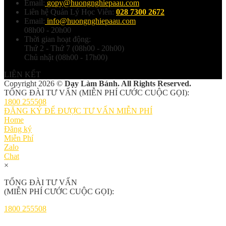
Email:
gopy@huongnghiepaau.com
Liên hệ Quản Lý Học Viên:
028 7300 2672
Email:
info@huongnghiepaau.com
08h00 - 20h00
Thời gian hoạt động:
Thứ 2 - Thứ 7 (08h00 - 20h00)
Chủ nhật (08h00 - 17h00)
LIÊN KẾT
Copyright 2026 ©
Dạy Làm Bánh. All Rights Reserved.
TỔNG ĐÀI TƯ VẤN (MIỄN PHÍ CƯỚC CUỘC GỌI):
1800 255508
ĐĂNG KÝ ĐỂ ĐƯỢC TƯ VẤN MIỄN PHÍ
Home
Đăng ký
Miễn Phí
Zalo
Chat
×
TỔNG ĐÀI TƯ VẤN
(MIỄN PHÍ CƯỚC CUỘC GỌI):
1800 255508