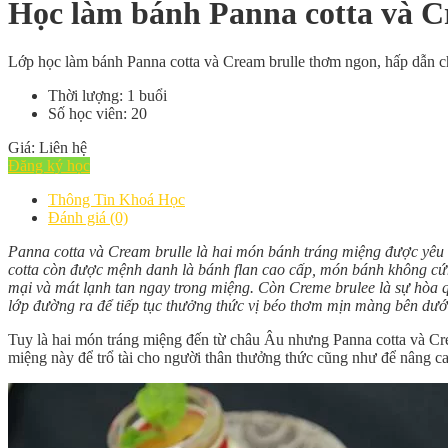
Học làm bánh Panna cotta và C
Lớp học làm bánh Panna cotta và Cream brulle thơm ngon, hấp dẫn c
Thời lượng: 1 buổi
Số học viên: 20
Giá: Liên hệ
Đăng ký học
Thông Tin Khoá Học
Đánh giá (0)
Panna cotta và Cream brulle là hai món bánh tráng miệng được yêu
cotta còn được mệnh danh là bánh flan cao cấp, món bánh không cứ
mại và mát lạnh tan ngay trong miệng. Còn Creme brulee là sự hòa q
lớp đường ra để tiếp tục thưởng thức vị béo thơm mịn màng bên dướ
Tuy là hai món tráng miệng đến từ châu Âu nhưng Panna cotta và Cre
miệng này để trổ tài cho người thân thưởng thức cũng như để nâng c