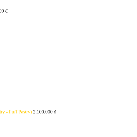
000
₫
y - Puff Pastry)
2,100,000
₫