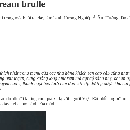
ream brulle
hỉ trong một buổi tại dạy làm bánh Hướng Nghiệp Á Âu. Hưỡng dẫn chi 
 thích nhất trong menu của các nhà hàng khách sạn cao cấp cũng như
ng như thạch, cũng không lỏng như kem mà đạt độ sánh nhẹ, khi ăn 
uyện của vị thanh ngọt béo tươi hấp dẫn với lớp đường được khò cứng 
i.
am brulle đã không còn quá xa lạ với người Việt. Rất nhiều người muố
ao tay nghề làm bánh của mình.