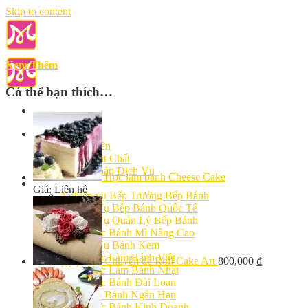
Skip to content
Xem Thêm
Có thể bạn thích…
Giới Thiệu
Giảng Viên
Cơ Sở Vật Chất
Điều Khoản Dịch Vụ
Học làm bánh Cheese Cake
Học Làm Bánh
Giá: Liên hệ
Nghiệp vụ Bếp Trưởng Bếp Bánh
Nghiệp Vụ Bếp Bánh Quốc Tế
Nghiệp Vụ Quản Lý Bếp Bánh
Khóa Học Bánh Mì Nâng Cao
Nghiệp Vụ Bánh Kem
Khóa Học Làm Bánh Việt
Chuyên đề Roll Cake Art
800,000
₫
Khóa Học Làm Bánh Nhật
Khóa Học Bánh Đài Loan
Học Làm Bánh Ngắn Hạn
Khóa Học Bánh Kinh Doanh