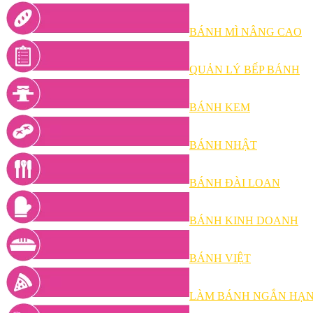
BÁNH MÌ NÂNG CAO
QUẢN LÝ BẾP BÁNH
BÁNH KEM
BÁNH NHẬT
BÁNH ĐÀI LOAN
BÁNH KINH DOANH
BÁNH VIỆT
LÀM BÁNH NGẮN HẠ