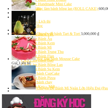
Khóa Học Handmade Mini Cake
Master Class
Học làm bánh bông lan (ROLL CAKE)
600,
Chuyên Đề
Khai Giảng
Lịch học – Lịch thi
Đăng Ký Học
Công Thức
Chuyên đề bánh Tart & Tort
3,000,000
₫
Cách Làm Bánh Việt
Cách Làm Bánh Âu
Cách Làm Bánh Kem
Cách Làm Bánh Mì
Cách Làm Bánh Trung Thu
Cách Làm Bánh Flan
Học làm bánh Mousse Cake
Cách Làm Bánh Bao
Giá: Liên hệ
Cách Làm Bánh Bông Lan
Cách Làm Bánh Su Kem
Cách làm bánh CupCake
Cách Làm Bánh Pizza
Cách làm bánh chay
Cách Làm Kẹo – Mứt
Chuyên Đề Bánh Mì Ngàn Lớp Hiện Đại (Pastr
Video
Tin tức
Tin Tổng Hợp
Hướng Nghiệp Á Âu