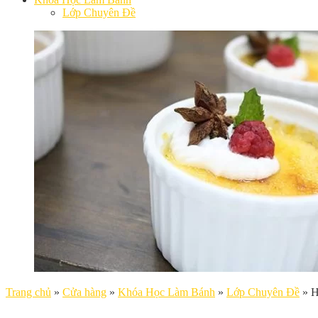
Lớp Chuyên Đề
Trang chủ
»
Cửa hàng
»
Khóa Học Làm Bánh
»
Lớp Chuyên Đề
»
H