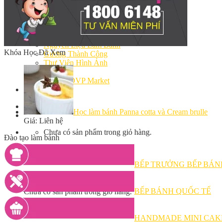
Bếp Nhà Kate
Kinh Nghiệm Kinh Doanh
Cơ Hội Việc Làm
Kiến Thức – Kỹ Năng
Dụng Cụ Làm Bánh
Nguyên Liệu Làm Bánh
Khóa Học Đã Xem
Gương Thành Công
Thư Viện Hình Ảnh
Hỏi Đáp
Siêu thị ĐVP Market
Việc Làm
Học làm bánh Panna cotta và Cream brulle
Giá: Liên hệ
Chưa có sản phẩm trong giỏ hàng.
Đào tạo làm bánh
BẾP TRƯỞNG BẾP BÁN
Giỏ hàng
BẾP BÁNH QUỐC TẾ
Chưa có sản phẩm trong giỏ hàng.
HANDMADE MINI CAK