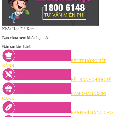
Khóa Học Đã Xem
Bạn chưa xem khóa học nào.
Đào tạo làm bánh
BẾP TRƯỞNG BẾP
BÁNH
BẾP BÁNH QUỐC TẾ
HANDMADE MINI
CAKE
BÁNH MÌ NÂNG CAO