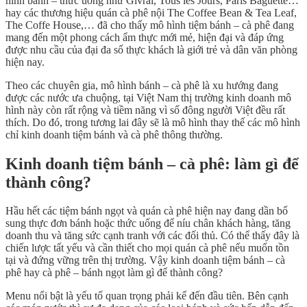
hình bánh – thức uống như Givral, Tous les Jours, Paris Baguette…
hay các thương hiệu quán cà phê nội The Coffee Bean & Tea Leaf,
The Coffe House,… đã cho thấy mô hình tiệm bánh – cà phê đang
mang đến một phong cách ẩm thực mới mẻ, hiện đại và đáp ứng
được nhu cầu của đại đa số thực khách là giới trẻ và dân văn phòng
hiện nay.
Theo các chuyên gia, mô hình bánh – cà phê là xu hướng đang
được các nước ưa chuộng, tại Việt Nam thị trường kinh doanh mô
hình này còn rất rộng và tiềm năng vì số đông người Việt đều rất
thích. Do đó, trong tương lai đây sẽ là mô hình thay thế các mô hình
chỉ kinh doanh tiệm bánh và cà phê thông thường.
Kinh doanh tiệm bánh – cà phê: làm gì để
thành công?
Hầu hết các tiệm bánh ngọt và quán cà phê hiện nay đang dần bổ
sung thực đơn bánh hoặc thức uống để níu chân khách hàng, tăng
doanh thu và tăng sức cạnh tranh với các đối thủ. Có thể thấy đây là
chiến lược tất yếu và cần thiết cho mọi quán cà phê nếu muốn tồn
tại và đứng vững trên thị trường. Vậy kinh doanh tiệm bánh – cà
phê hay cà phê – bánh ngọt làm gì để thành công?
Menu nổi bật là yếu tố quan trọng phải kể đến đầu tiên. Bên cạnh