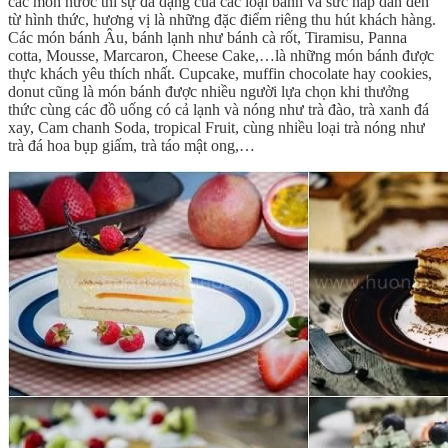
các món nước thì sự đa dạng của các loại bánh và sức hấp dẫn đến
từ hình thức, hương vị là những đặc điểm riêng thu hút khách hàng.
Các món bánh Âu, bánh lạnh như bánh cà rốt, Tiramisu, Panna
cotta, Mousse, Marcaron, Cheese Cake,…là những món bánh được
thực khách yêu thích nhất. Cupcake, muffin chocolate hay cookies,
donut cũng là món bánh được nhiều người lựa chọn khi thưởng
thức cùng các đồ uống có cả lạnh và nóng như trà đào, trà xanh đá
xay, Cam chanh Soda, tropical Fruit, cùng nhiều loại trà nóng như
trà đá hoa bụp giấm, trà táo mật ong,…