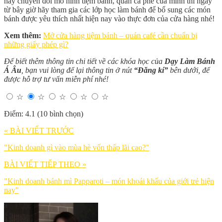
hay chuyển đổi mô hình tiệm bánh, quán cà phê của mình thì ngay
từ bây giờ hãy tham gia các lớp học làm bánh để bổ sung các món
bánh được yêu thích nhất hiện nay vào thực đơn của cửa hàng nhé!
Xem thêm:
Mở cửa hàng tiệm bánh – quán café cần chuẩn bị
những giấy phép gì?
Để biết thêm thông tin chi tiết về các khóa học của
Dạy Làm Bánh
Á Âu
, bạn vui lòng để lại thông tin ở nút
“Đăng kí”
bên dưới, để
được hỗ trợ tư vấn miễn phí nhé!
☆
☆
☆
☆
☆
Điểm: 4.1 (10 bình chọn)
« BÀI VIẾT TRƯỚC
"Kinh doanh gì vào mùa hè vốn thấp lãi cao?"
BÀI VIẾT TIẾP THEO »
"Kinh doanh bánh mì Papparoti – món khoái khẩu của giới trẻ hiện
nay"