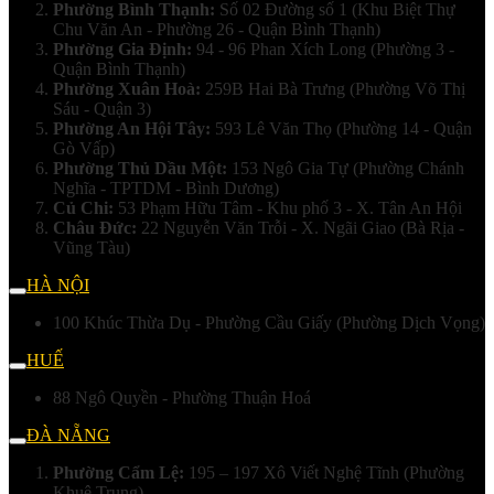
Phường Bình Thạnh:
Số 02 Đường số 1 (Khu Biệt Thự
Chu Văn An - Phường 26 - Quận Bình Thạnh)
Phường Gia Định:
94 - 96 Phan Xích Long (Phường 3 -
Quận Bình Thạnh)
Phường Xuân Hoà:
259B Hai Bà Trưng (Phường Võ Thị
Sáu - Quận 3)
Phường An Hội Tây:
593 Lê Văn Thọ (Phường 14 - Quận
Gò Vấp)
Phường Thủ Dầu Một:
153 Ngô Gia Tự (Phường Chánh
Nghĩa - TPTDM - Bình Dương)
Củ Chi:
53 Phạm Hữu Tâm - Khu phố 3 - X. Tân An Hội
Châu Đức:
22 Nguyễn Văn Trỗi - X. Ngãi Giao (Bà Rịa -
Vũng Tàu)
HÀ NỘI
100 Khúc Thừa Dụ - Phường Cầu Giấy (Phường Dịch Vọng)
HUẾ
88 Ngô Quyền - Phường Thuận Hoá
ĐÀ NẴNG
Phường Cẩm Lệ:
195 – 197 Xô Viết Nghệ Tĩnh (Phường
Khuê Trung)