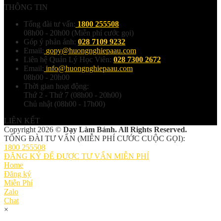
THÔNG TIN
Tổng đài tư vấn:
1800 255508
08h00 - 20h00 (Miễn phí cước gọi)
Góp ý phản ánh:
028 7109 9232
Email:
gopy@huongnghiepaau.com
Liên hệ Quản Lý Học Viên:
028 7300 2672
Email:
info@huongnghiepaau.com
08h00 - 20h00
Thời gian hoạt động:
Thứ 2 - Thứ 7 (08h00 - 20h00)
Chủ nhật (08h00 - 17h00)
LIÊN KẾT
Copyright 2026 ©
Dạy Làm Bánh. All Rights Reserved.
TỔNG ĐÀI TƯ VẤN (MIỄN PHÍ CƯỚC CUỘC GỌI):
1800 255508
ĐĂNG KÝ ĐỂ ĐƯỢC TƯ VẤN MIỄN PHÍ
Home
Đăng ký
Miễn Phí
Zalo
Chat
×