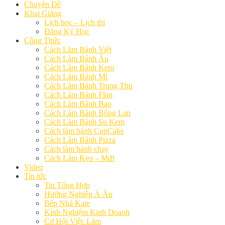
Chuyên Đề
Khai Giảng
Lịch học – Lịch thi
Đăng Ký Học
Công Thức
Cách Làm Bánh Việt
Cách Làm Bánh Âu
Cách Làm Bánh Kem
Cách Làm Bánh Mì
Cách Làm Bánh Trung Thu
Cách Làm Bánh Flan
Cách Làm Bánh Bao
Cách Làm Bánh Bông Lan
Cách Làm Bánh Su Kem
Cách làm bánh CupCake
Cách Làm Bánh Pizza
Cách làm bánh chay
Cách Làm Kẹo – Mứt
Video
Tin tức
Tin Tổng Hợp
Hướng Nghiệp Á Âu
Bếp Nhà Kate
Kinh Nghiệm Kinh Doanh
Cơ Hội Việc Làm