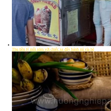
Thu tiền tỷ mỗi năm với chiếc xe đẩy bánh mì vỉa hè