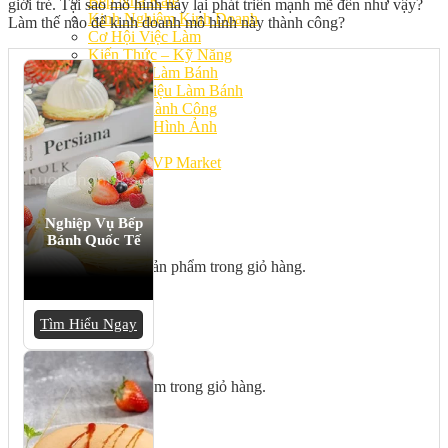
Bếp Nhà Kate
giới trẻ. Tại sao mô hình này lại phát triển mạnh mẽ đến như vậy?
Kinh Nghiệm Kinh Doanh
Làm thế nào để kinh doanh mô hình này thành công?
Cơ Hội Việc Làm
Kiến Thức – Kỹ Năng
Dụng Cụ Làm Bánh
Nguyên Liệu Làm Bánh
Gương Thành Công
Thư Viện Hình Ảnh
Hỏi Đáp
Siêu thị ĐVP Market
Việc Làm
Nghiệp Vụ Bếp
Bánh Quốc Tế
Chưa có sản phẩm trong giỏ hàng.
Tìm Hiểu Ngay
Giỏ hàng
Chưa có sản phẩm trong giỏ hàng.