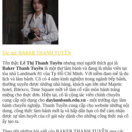
Tác giả: BAKER THANH TUYỀN
Tên thật:
Lê Thị Thanh Tuyền
nhưng mọi người thích gọi là
Baker Thanh Tuyền
là một thợ làm bánh và đang là nhân viên tại
tòa nhà Landmark 81 của Tp Hồ Chí Minh. Với niềm đam mê là du
lịch và làm bánh. Cô có 4 năm kinh nghiệm trong ngành bếp bánh,
thường xuyên được những nhà hàng, khách sạn lớn như Majetic
hotel, Bitexco, Time Square mời về làm cố vấn món bánh tráng
miệng cho thực đơn. Hiện tại, cô là cộng tác viên chính chuyên
cung cấp nội dụng cho
daylambanh.edu.vn
- một trường dạy làm
bánh chuyên nghiệp. Thanh Tuyền cung cấp cho website những nội
dung, công thức làm bánh mới lạ và hấp dẫn bạn có thể cảm nhận
được sự tâm huyết của cô gái này dành cho những công thức mà cô
ấy tạo ra.
Theo dõi những bài viết của BAKER THANH TUYỀN qua các