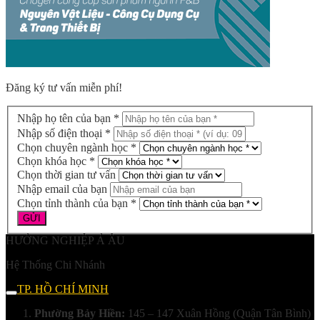
Đăng ký tư vấn miễn phí!
Nhập họ tên của bạn *
Nhập số điện thoại *
Chọn chuyên ngành học *
Chọn khóa học *
Chọn thời gian tư vấn
Nhập email của bạn
Chọn tỉnh thành của bạn *
HƯỚNG NGHIỆP Á ÂU
Hệ Thống Chi Nhánh
TP. HỒ CHÍ MINH
Phường Bảy Hiền:
145 – 147 Xuân Hồng (Quận Tân Bình)