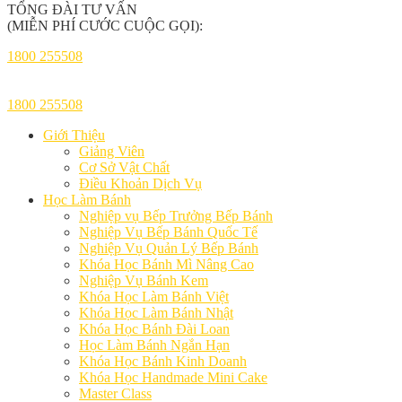
TỔNG ĐÀI TƯ VẤN
(MIỄN PHÍ CƯỚC CUỘC GỌI):
1800 255508
1800 255508
Giới Thiệu
Giảng Viên
Cơ Sở Vật Chất
Điều Khoản Dịch Vụ
Học Làm Bánh
Nghiệp vụ Bếp Trưởng Bếp Bánh
Nghiệp Vụ Bếp Bánh Quốc Tế
Nghiệp Vụ Quản Lý Bếp Bánh
Khóa Học Bánh Mì Nâng Cao
Nghiệp Vụ Bánh Kem
Khóa Học Làm Bánh Việt
Khóa Học Làm Bánh Nhật
Khóa Học Bánh Đài Loan
Học Làm Bánh Ngắn Hạn
Khóa Học Bánh Kinh Doanh
Khóa Học Handmade Mini Cake
Master Class