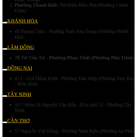
Phường Thanh Khê:
304 Điện Biên Phủ (Phường Chính
Gián)
KHÁNH HÒA
05 Phong Châu - Phường Nam Nha Trang (Phường Phước
Hải)
LÂM ĐỒNG
78 Từ Văn Tư - Phường Phan Thiết (Phường Phú Trinh)
ĐỒNG NAI
013 – 014 Đồng Khởi - Phường Tam Hiệp (Phường Tam Hoà
- Biên Hoà)
TÂY NINH
Số 7 Hẻm 18 Nguyễn Văn Rốp - Khu phố 12 - Phường Tây
Ninh
CẦN THƠ
57 Nguyễn Việt Hồng - Phường Ninh Kiều (Phường An Phú)