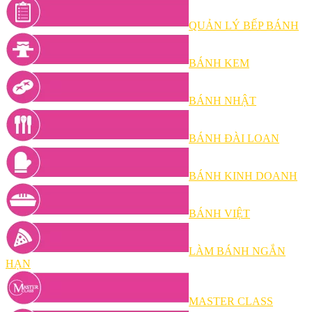
QUẢN LÝ BẾP BÁNH
BÁNH KEM
BÁNH NHẬT
BÁNH ĐÀI LOAN
BÁNH KINH DOANH
BÁNH VIỆT
LÀM BÁNH NGẮN
HẠN
MASTER CLASS