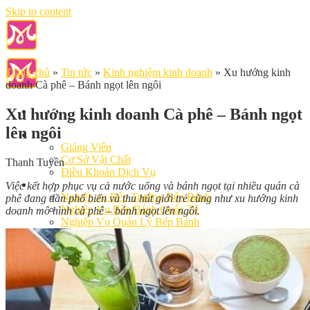
Skip to content
Trang chủ
»
Tin tức
»
Kinh nghiệm kinh doanh
»
Xu hướng kinh
doanh Cà phê – Bánh ngọt lên ngôi
Xu hướng kinh doanh Cà phê – Bánh ngọt
lên ngôi
Giới Thiệu
Giảng Viên
Cơ Sở Vật Chất
Thanh Tuyền
Điều Khoản Dịch Vụ
Học Làm Bánh
Việc kết hợp phục vụ cả nước uống và bánh ngọt tại nhiều quán cà
Nghiệp vụ Bếp Trưởng Bếp Bánh
phê đang dần phổ biến và thu hút giới trẻ cũng như xu hướng kinh
Nghiệp Vụ Bếp Bánh Quốc Tế
doanh mô hình cà phê – bánh ngọt lên ngôi.
Nghiệp Vụ Quản Lý Bếp Bánh
Khóa Học Bánh Mì Nâng Cao
Nghiệp Vụ Bánh Kem
Khóa Học Làm Bánh Việt
Khóa Học Làm Bánh Nhật
Khóa Học Bánh Đài Loan
Học Làm Bánh Ngắn Hạn
Khóa Học Bánh Kinh Doanh