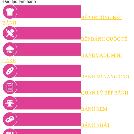
Đào tạo làm bánh
BẾP TRƯỞNG BẾP
BÁNH
BẾP BÁNH QUỐC TẾ
HANDMADE MINI
CAKE
BÁNH MÌ NÂNG CAO
QUẢN LÝ BẾP BÁNH
BÁNH KEM
BÁNH NHẬT