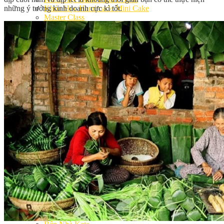
những ý tưởng kinh doanh cực kì tốt.
Khóa Học Handmade Mini Cake
Master Class
Chuyên Đề
Khai Giảng
Lịch học – Lịch thi
Đăng Ký Học
Công Thức
Cách Làm Bánh Việt
Cách Làm Bánh Âu
Cách Làm Bánh Kem
Cách Làm Bánh Mì
Cách Làm Bánh Trung Thu
Cách Làm Bánh Flan
Cách Làm Bánh Bao
Cách Làm Bánh Bông Lan
Cách Làm Bánh Su Kem
Cách làm bánh CupCake
Cách Làm Bánh Pizza
Cách làm bánh chay
Cách Làm Kẹo – Mứt
Video
Tin tức
Tin Tổng Hợp
Hướng Nghiệp Á Âu