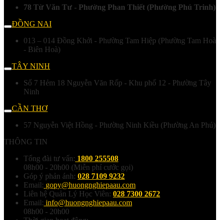
78 Từ Văn Tư - Phường Phan Thiết (Phường Phú Trinh)
ĐỒNG NAI
013 – 014 Đồng Khởi - Phường Tam Hiệp (Phường Tam Hoà
- Biên Hoà)
TÂY NINH
Số 7 Hẻm 18 Nguyễn Văn Rốp - Khu phố 12 - Phường Tây
Ninh
CẦN THƠ
57 Nguyễn Việt Hồng - Phường Ninh Kiều (Phường An Phú)
THÔNG TIN
Tổng đài tư vấn:
1800 255508
08h00 - 20h00 (Miễn phí cước gọi)
Góp ý phản ánh:
028 7109 9232
Email:
gopy@huongnghiepaau.com
Liên hệ Quản Lý Học Viên:
028 7300 2672
Email:
info@huongnghiepaau.com
08h00 - 20h00