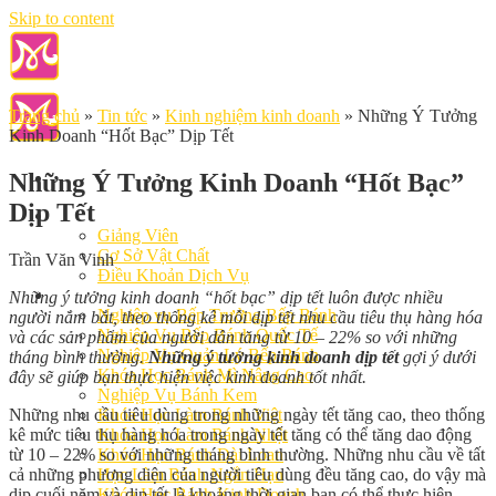
Skip to content
Trang chủ
»
Tin tức
»
Kinh nghiệm kinh doanh
»
Những Ý Tưởng
Kinh Doanh “Hốt Bạc” Dịp Tết
Những Ý Tưởng Kinh Doanh “Hốt Bạc”
Dịp Tết
Giới Thiệu
Giảng Viên
Cơ Sở Vật Chất
Trần Văn Vinh
Điều Khoản Dịch Vụ
Học Làm Bánh
Những ý tưởng kinh doanh “hốt bạc” dịp tết luôn được nhiều
Nghiệp vụ Bếp Trưởng Bếp Bánh
người nắm bắt, theo thống kê mỗi dịp tết nhu cầu tiêu thụ hàng hóa
Nghiệp Vụ Bếp Bánh Quốc Tế
và các sản phẩm của người dân tăng từ 10 – 22% so với những
Nghiệp Vụ Quản Lý Bếp Bánh
tháng bình thường.
Những ý tưởng kinh doanh dịp tết
gợi ý dưới
Khóa Học Bánh Mì Nâng Cao
đây sẽ giúp bạn thực hiện việc kinh doanh tốt nhất.
Nghiệp Vụ Bánh Kem
Những nhu cầu tiêu dùng trong những ngày tết tăng cao, theo thống
Khóa Học Làm Bánh Việt
kê mức tiêu thụ hàng hóa trong ngày tết tăng có thể tăng dao động
Khóa Học Làm Bánh Nhật
từ 10 – 22% so với những tháng bình thường. Những nhu cầu về tất
Khóa Học Bánh Đài Loan
cả những phương diện của người tiêu dùng đều tăng cao, do vậy mà
Học Làm Bánh Ngắn Hạn
dịp cuối năm và dịp tết là khoảng thời gian bạn có thể thực hiện
Khóa Học Bánh Kinh Doanh