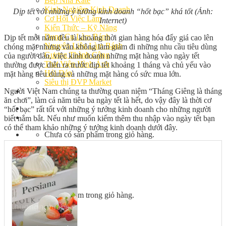
Bếp Nhà Kate
Kinh Nghiệm Kinh Doanh
Dịp tết với những ý tưởng kinh doanh “hốt bạc” khá tốt
(Ảnh:
Cơ Hội Việc Làm
Internet)
Kiến Thức – Kỹ Năng
Dụng Cụ Làm Bánh
Dịp tết mỗi năm đều là khoảng thời gian hàng hóa đẩy giá cao lên
Nguyên Liệu Làm Bánh
chóng mặt nhưng vẫn không làm giảm đi những nhu cầu tiêu dùng
Gương Thành Công
của người dân, việc kinh doanh những mặt hàng vào ngày tết
Thư Viện Hình Ảnh
thường được diễn ra trước dịp tết khoảng 1 tháng và chủ yếu vào
Hỏi Đáp
mặt hàng tiêu dùng và những mặt hàng có sức mua lớn.
Siêu thị ĐVP Market
Người Việt Nam chúng ta thường quan niệm “Tháng Giêng là tháng
Việc Làm
ăn chơi”, làm cả năm tiêu ba ngày tết là hết, do vậy đây là thời cơ
“hốt bạc” rất tốt với những ý tưởng kinh doanh cho những người
biết nắm bắt. Nếu như muốn kiếm thêm thu nhập vào ngày tết bạn
có thể tham khảo những ý tưởng kinh doanh dưới đây.
Chưa có sản phẩm trong giỏ hàng.
Giỏ hàng
Chưa có sản phẩm trong giỏ hàng.