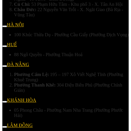
Củ Chi:
53 Phạm Hữu Tâm - Khu phố 3 - X. Tân An Hội
Châu Đức:
22 Nguyễn Văn Trỗi - X. Ngãi Giao (Bà Rịa -
Vũng Tàu)
HÀ NỘI
100 Khúc Thừa Dụ - Phường Cầu Giấy (Phường Dịch Vọng)
HUẾ
88 Ngô Quyền - Phường Thuận Hoá
ĐÀ NẴNG
Phường Cẩm Lệ:
195 – 197 Xô Viết Nghệ Tĩnh (Phường
Khuê Trung)
Phường Thanh Khê:
304 Điện Biên Phủ (Phường Chính
Gián)
KHÁNH HÒA
05 Phong Châu - Phường Nam Nha Trang (Phường Phước
Hải)
LÂM ĐỒNG