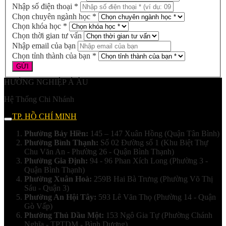
Nhập số điện thoại *
Chọn chuyên ngành học *
Chọn khóa học *
Chọn thời gian tư vấn
Nhập email của bạn
Chọn tỉnh thành của bạn *
HƯỚNG NGHIỆP Á ÂU
Hệ Thống Chi Nhánh
TP. HỒ CHÍ MINH
Phường Bảy Hiền:
145 – 147 Xuân Hồng (Quận Tân Bình)
Phường Bình Thạnh:
Số 02 Đường số 1 (Khu Biệt Thự
Chu Văn An - Phường 26 - Quận Bình Thạnh)
Phường Gia Định:
94 - 96 Phan Xích Long (Phường 3 -
Quận Bình Thạnh)
Phường Xuân Hoà:
259B Hai Bà Trưng (Phường Võ Thị
Sáu - Quận 3)
Phường An Hội Tây:
593 Lê Văn Thọ (Phường 14 - Quận
Gò Vấp)
Phường Thủ Dầu Một:
153 Ngô Gia Tự (Phường Chánh
Nghĩa - TPTDM - Bình Dương)