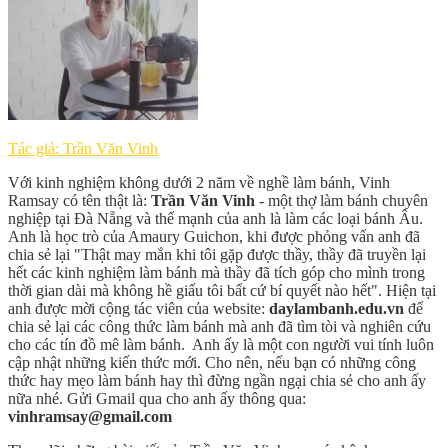
Tác giả: Trần Văn Vinh
Với kinh nghiệm không dưới 2 năm về nghề làm bánh, Vinh
Ramsay có tên thật là:
Trần Văn Vinh
- một thợ làm bánh chuyên
nghiệp tại Đà Nẵng và thế mạnh của anh là làm các loại bánh Âu.
Anh là học trò của Amaury Guichon, khi được phỏng vấn anh đã
chia sẻ lại "Thật may mắn khi tôi gặp được thầy, thầy đã truyền lại
hết các kinh nghiệm làm bánh mà thầy đã tích góp cho mình trong
thời gian dài mà không hề giấu tôi bất cứ bí quyết nào hết". Hiện tại
anh được mời cộng tác viên của website:
daylambanh.edu.vn
để
chia sẻ lại các công thức làm bánh mà anh đã tìm tòi và nghiên cứu
cho các tín đồ mê làm bánh. Anh ấy là một con người vui tính luôn
cập nhật những kiến thức mới. Cho nên, nếu bạn có những công
thức hay mẹo làm bánh hay thì đừng ngần ngại chia sẻ cho anh ấy
nữa nhé. Gửi Gmail qua cho anh ấy thông qua:
vinhramsay@gmail.com