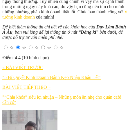
ngày thông thường. Tuy nhiên cũng chính vì vậy mà sự cạnh tranh
trong những ngày này khá cao, do vậy bạn cũng nên tìm cho mình
những phương pháp kinh doanh thật tốt. Chúc bạn thành công với
ý
tưởng kinh doanh
của mình!
Để biết thêm thông tin chi tiết về các khóa học của
Dạy Làm Bánh
Á Âu
, bạn vui lòng để lại thông tin ở nút
“Đăng kí”
bên dưới, để
được hỗ trợ tư vấn miễn phí nhé!
☆
☆
☆
☆
☆
Điểm: 4.4 (10 bình chọn)
« BÀI VIẾT TRƯỚC
"5 Bí Quyết Kinh Doanh Bánh Kẹo Nhập Khẩu Tết"
BÀI VIẾT TIẾP THEO »
"“Chìa khóa” siêu lợi nhuận – Những món ăn nhẹ cho quán café
cần có"