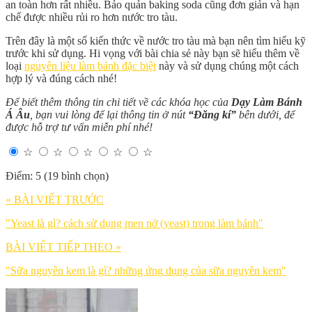
an toàn hơn rất nhiều. Bảo quản baking soda cũng đơn giản và hạn
chế được nhiều rủi ro hơn nước tro tàu.
Trên đây là một số kiến thức về nước tro tàu mà bạn nên tìm hiểu kỹ
trước khi sử dụng. Hi vọng với bài chia sẻ này bạn sẽ hiểu thêm về
loại
nguyên liệu làm bánh đặc biệt
này và sử dụng chúng một cách
hợp lý và đúng cách nhé!
Để biết thêm thông tin chi tiết về các khóa học của
Dạy Làm Bánh
Á Âu
, bạn vui lòng để lại thông tin ở nút
“Đăng kí”
bên dưới, để
được hỗ trợ tư vấn miễn phí nhé!
☆
☆
☆
☆
☆
Điểm: 5 (19 bình chọn)
« BÀI VIẾT TRƯỚC
"Yeast là gì? cách sử dụng men nở (yeast) trong làm bánh"
BÀI VIẾT TIẾP THEO »
"Sữa nguyên kem là gì? những ứng dụng của sữa nguyên kem"