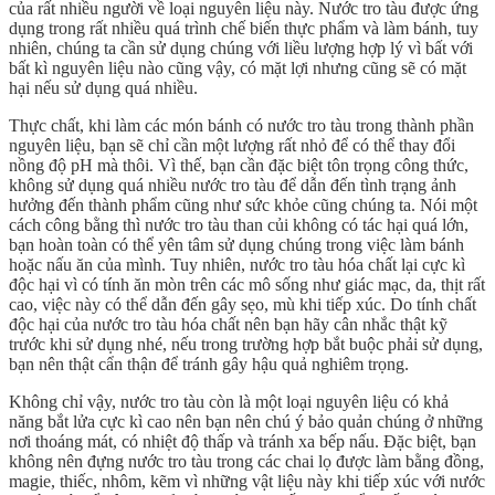
của rất nhiều người về loại nguyên liệu này. Nước tro tàu được ứng
dụng trong rất nhiều quá trình chế biến thực phẩm và làm bánh, tuy
nhiên, chúng ta cần sử dụng chúng với liều lượng hợp lý vì bất với
bất kì nguyên liệu nào cũng vậy, có mặt lợi nhưng cũng sẽ có mặt
hại nếu sử dụng quá nhiều.
Thực chất, khi làm các món bánh có nước tro tàu trong thành phần
nguyên liệu, bạn sẽ chỉ cần một lượng rất nhỏ để có thể thay đổi
nồng độ pH mà thôi. Vì thế, bạn cần đặc biệt tôn trọng công thức,
không sử dụng quá nhiều nước tro tàu để dẫn đến tình trạng ảnh
hưởng đến thành phẩm cũng như sức khỏe cũng chúng ta. Nói một
cách công bằng thì nước tro tàu than củi không có tác hại quá lớn,
bạn hoàn toàn có thể yên tâm sử dụng chúng trong việc làm bánh
hoặc nấu ăn của mình. Tuy nhiên, nước tro tàu hóa chất lại cực kì
độc hại vì có tính ăn mòn trên các mô sống như giác mạc, da, thịt rất
cao, việc này có thể dẫn đến gây sẹo, mù khi tiếp xúc. Do tính chất
độc hại của nước tro tàu hóa chất nên bạn hãy cân nhắc thật kỹ
trước khi sử dụng nhé, nếu trong trường hợp bắt buộc phải sử dụng,
bạn nên thật cẩn thận để tránh gây hậu quả nghiêm trọng.
Không chỉ vậy, nước tro tàu còn là một loại nguyên liệu có khả
năng bắt lửa cực kì cao nên bạn nên chú ý bảo quản chúng ở những
nơi thoáng mát, có nhiệt độ thấp và tránh xa bếp nấu. Đặc biệt, bạn
không nên đựng nước tro tàu trong các chai lọ được làm bằng đồng,
magie, thiếc, nhôm, kẽm vì những vật liệu này khi tiếp xúc với nước