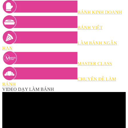
BÁNH KINH DOANH
BÁNH VIỆT
LÀM BÁNH NGẮN
HẠN
MASTER CLASS
CHUYÊN ĐỀ LÀM
BÁNH
VIDEO DẠY LÀM BÁNH