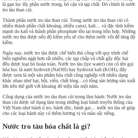
là gạn lọc lấy phần nước trong, bỏ cặn và tạp chất. Đó chính là nước
tro tàu than củi.
Thành phần nước tro tàu than củi: Trong nước tro tàu than củi có
nhiều thành phần chất khoáng, nhiều canxi, kali… và đặc tính kiềm
mạnh do kali và thành phần phosphate tồn tại trong hỗn hợp. Những
nước tro thu được nếu độ kiềm yếu sẽ cho thêm nước vôi để tăng độ
kiềm.
Ngày nay, nước tro tàu được chế biến thủ công với quy trình chế
biến nghiêm ngặt hơn rất nhiều, các tạp chấp và chất gây độc hại
đều được loại bỏ hoàn toàn. Nước tro tàu (lye water) còn có tên gọi
hóa học là natri hydroxit (NaOH) hay hydroxit kali (KOH), đây
được xem là một sản phẩm hóa chất công nghiệp với nhiều dạng
khác nhau như hạt, bột, viên, chất lỏng…có tổng sản lượng sản xuất
lớn trên thế giới với khoảng 40 triệu tấn một năm.
Công dụng của nước tro tàu than củi trong làm bánh: Nước tro tàu
than củi được sử dụng làm trong những loại bánh truyền thống của
Việt Nam như bánh ú tro, bánh đúc, bánh gai… nước tro tàu sẽ giúp
cho các loại bánh này có thêm hương vị và màu sắc riêng.
Nước tro tàu hóa chất là gì?