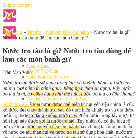
Skip to content
Trang chủ
»
Tin tức
»
Nguyên liệu làm bánh
»
Nước tro tàu là gì?
Nước tro tàu dùng để làm các món bánh gì?
Nước tro tàu là gì? Nước tro tàu dùng để
làm các món bánh gì?
Giới Thiệu
Giảng Viên
Cơ Sở Vật Chất
Trần Văn Vinh
Điều Khoản Dịch Vụ
Học Làm Bánh
Nước tro tàu được sử dụng trong làm vỏ hoành thánh, mì sợi hay
Nghiệp vụ Bếp Trưởng Bếp Bánh
những loại bánh ú, bánh gai… hàng ngày bạn sử dụng. Vậy nước
Nghiệp Vụ Bếp Bánh Quốc Tế
tro tàu là gì, có công dụng như thế nào, nước tro tàu có độc không?
Nghiệp Vụ Quản Lý Bếp Bánh
Nước tro tàu
là loại nước được chế biến từ nguyên liệu chính là củi,
Khóa Học Bánh Mì Nâng Cao
gỗ được đốt cháy thành tro. Sau đó thực hiện khuấy tro và thu được
Nghiệp Vụ Bánh Kem
nước sạch để tro lắng xuống dưới đáy. Phần nước trong lấy được từ
Khóa Học Làm Bánh Việt
hỗn hợp này được gọi là nước tro tàu. Tuy nhiên để có thể hiểu rõ
Khóa Học Làm Bánh Nhật
hơn về loại nước nguyên liệu làm bánh này chúng ta cùng tìm hiểu
Khóa Học Bánh Đài Loan
về nước tro tàu than củi và nước tro tàu sử dụng hóa chất, nước tro
Học Làm Bánh Ngắn Hạn
tàu có công dụng gì và có độc hại hay không trong bài viết dưới đây
Khóa Học Bánh Kinh Doanh