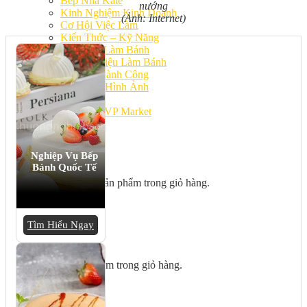
Bếp Nhà Kate
nướng
Kinh Nghiệm Kinh Doanh
(Ảnh: Internet)
Cơ Hội Việc Làm
Kiến Thức – Kỹ Năng
Dụng Cụ Làm Bánh
Nguyên Liệu Làm Bánh
Gương Thành Công
Thư Viện Hình Ảnh
Hỏi Đáp
Siêu thị ĐVP Market
Việc Làm
Nghiệp Vụ Bếp
Bánh Quốc Tế
Chưa có sản phẩm trong giỏ hàng.
Tìm Hiểu Ngay
Giỏ hàng
Chưa có sản phẩm trong giỏ hàng.