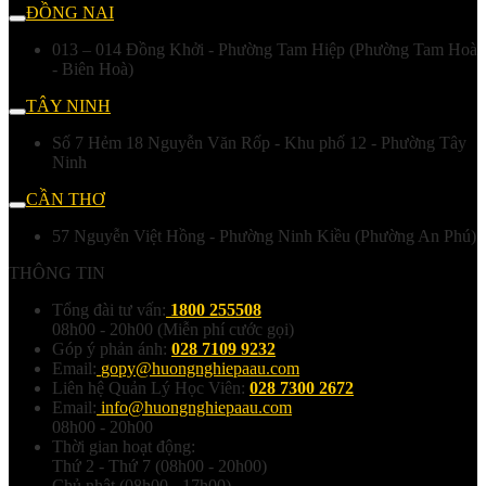
ĐỒNG NAI
013 – 014 Đồng Khởi - Phường Tam Hiệp (Phường Tam Hoà
- Biên Hoà)
TÂY NINH
Số 7 Hẻm 18 Nguyễn Văn Rốp - Khu phố 12 - Phường Tây
Ninh
CẦN THƠ
57 Nguyễn Việt Hồng - Phường Ninh Kiều (Phường An Phú)
THÔNG TIN
Tổng đài tư vấn:
1800 255508
08h00 - 20h00 (Miễn phí cước gọi)
Góp ý phản ánh:
028 7109 9232
Email:
gopy@huongnghiepaau.com
Liên hệ Quản Lý Học Viên:
028 7300 2672
Email:
info@huongnghiepaau.com
08h00 - 20h00
Thời gian hoạt động:
Thứ 2 - Thứ 7 (08h00 - 20h00)
Chủ nhật (08h00 - 17h00)