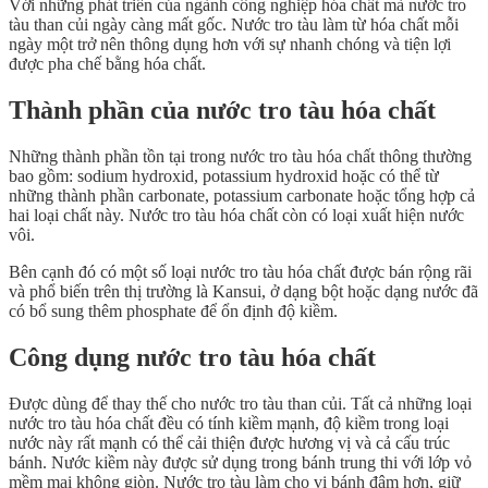
Với những phát triển của ngành công nghiệp hóa chất mà nước tro
tàu than củi ngày càng mất gốc. Nước tro tàu làm từ hóa chất mỗi
ngày một trở nên thông dụng hơn với sự nhanh chóng và tiện lợi
được pha chế bằng hóa chất.
Thành phần của nước tro tàu hóa chất
Những thành phần tồn tại trong nước tro tàu hóa chất thông thường
bao gồm: sodium hydroxid, potassium hydroxid hoặc có thể từ
những thành phần carbonate, potassium carbonate hoặc tổng hợp cả
hai loại chất này. Nước tro tàu hóa chất còn có loại xuất hiện nước
vôi.
Bên cạnh đó có một số loại nước tro tàu hóa chất được bán rộng rãi
và phổ biến trên thị trường là Kansui, ở dạng bột hoặc dạng nước đã
có bổ sung thêm phosphate để ổn định độ kiềm.
Công dụng nước tro tàu hóa chất
Được dùng để thay thế cho nước tro tàu than củi. Tất cả những loại
nước tro tàu hóa chất đều có tính kiềm mạnh, độ kiềm trong loại
nước này rất mạnh có thể cải thiện được hương vị và cả cấu trúc
bánh. Nước kiềm này được sử dụng trong bánh trung thi với lớp vỏ
mềm mại không giòn. Nước tro tàu làm cho vị bánh đậm hơn, giữ