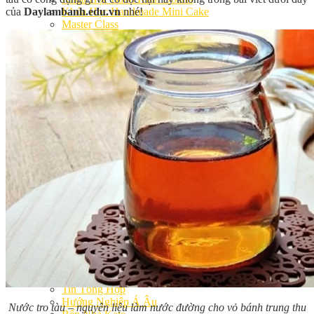
của
Daylambanh.edu.vn
nhé!
Khóa Học Handmade Mini Cake
Master Class
Chuyên Đề
Khai Giảng
Lịch học – Lịch thi
Đăng Ký Học
Công Thức
Cách Làm Bánh Việt
Cách Làm Bánh Âu
Cách Làm Bánh Kem
Cách Làm Bánh Mì
Cách Làm Bánh Trung Thu
Cách Làm Bánh Flan
Cách Làm Bánh Bao
Cách Làm Bánh Bông Lan
Cách Làm Bánh Su Kem
Cách làm bánh CupCake
Cách Làm Bánh Pizza
Cách làm bánh chay
Cách Làm Kẹo – Mứt
Video
Tin tức
Tin Tổng Hợp
Hướng Nghiệp Á Âu
Nước tro tàu – nguyên liệu làm nước đường cho vỏ bánh trung thu