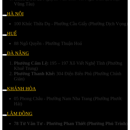
Vũng Tàu)
HÀ NỘI
100 Khúc Thừa Dụ - Phường Cầu Giấy (Phường Dịch Vọng)
HUẾ
88 Ngô Quyền - Phường Thuận Hoá
ĐÀ NẴNG
Phường Cẩm Lệ:
195 – 197 Xô Viết Nghệ Tĩnh (Phường
Khuê Trung)
Phường Thanh Khê:
304 Điện Biên Phủ (Phường Chính
Gián)
KHÁNH HÒA
05 Phong Châu - Phường Nam Nha Trang (Phường Phước
Hải)
LÂM ĐỒNG
78 Từ Văn Tư - Phường Phan Thiết (Phường Phú Trinh)