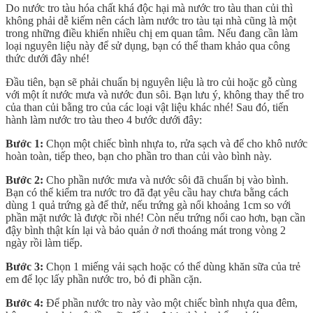
Do nước tro tàu hóa chất khá độc hại mà nước tro tàu than củi thì
không phải dễ kiếm nên cách làm nước tro tàu tại nhà cũng là một
trong những điều khiến nhiều chị em quan tâm. Nếu đang cần làm
loại nguyên liệu này để sử dụng, bạn có thể tham khảo qua công
thức dưới đây nhé!
Đầu tiên, bạn sẽ phải chuẩn bị nguyên liệu là tro củi hoặc gỗ cùng
với một ít nước mưa và nước đun sôi. Bạn lưu ý, không thay thế tro
của than củi bằng tro của các loại vật liệu khác nhé! Sau đó, tiến
hành làm nước tro tàu theo 4 bước dưới đây:
Bước 1:
Chọn một chiếc bình nhựa to, rửa sạch và để cho khô nước
hoàn toàn, tiếp theo, bạn cho phần tro than củi vào bình này.
Bước 2:
Cho phần nước mưa và nước sôi đã chuẩn bị vào bình.
Bạn có thể kiểm tra nước tro đã đạt yêu cầu hay chưa bằng cách
dùng 1 quả trứng gà để thử, nếu trứng gà nổi khoảng 1cm so với
phần mặt nước là được rồi nhé! Còn nếu trứng nổi cao hơn, bạn cần
đậy bình thật kín lại và bảo quản ở nơi thoáng mát trong vòng 2
ngày rồi làm tiếp.
Bước 3:
Chọn 1 miếng vải sạch hoặc có thể dùng khăn sữa của trẻ
em để lọc lấy phần nước tro, bỏ đi phần cặn.
Bước 4:
Để phần nước tro này vào một chiếc bình nhựa qua đêm,