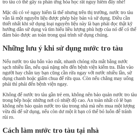
tro tàu có thể gây ra phản ứng hóa học rất nguy hiểm đấy nhé!
Mặc dù có vẻ nguy hiểm là thế nhưng trên thị trường, nước tro tàu
vẫn là một nguyên liệu được phép bày bán và sử dụng. Điều cần
thiết nhất khi sử dụng loại nguyên liệu này là bạn phải đọc thật kỹ
hướng dẫn sử dụng và tìm hiểu liều lượng phù hợp của nó để có thể
đảm bảo được an toàn trong quá trình sử dụng chúng.
Những lưu ý khi sử dụng nước tro tàu
Nếu nước tro tàu bắn vào mắt, nhanh chóng rửa mắt bằng nước
sạch nhiều lần, nếu quá nặng nên đến bệnh viện kiểm tra. Bắn vào
người hay chân tay bạn cũng cần rửa ngay với nước nhiều lần, sử
dụng chanh hoặc giấm chua để rửa qua. Còn nếu chẳng may uống
phải thì phải đến bệnh viện ngay.
Không để nước tro tàu gần trẻ em, không nên bảo quản nước tro tàu
trong bếp hoặc những nơi có nhiệt độ cao. An toàn nhất có lẽ bạn
không nên bảo quản nước tro tàu trong nhà mà nên mua một lượng
vừa đủ để sử dụng, nếu còn dư một ít bạn có thể bỏ luôn để tránh
rủi ro.
Cách làm nước tro tàu tại nhà