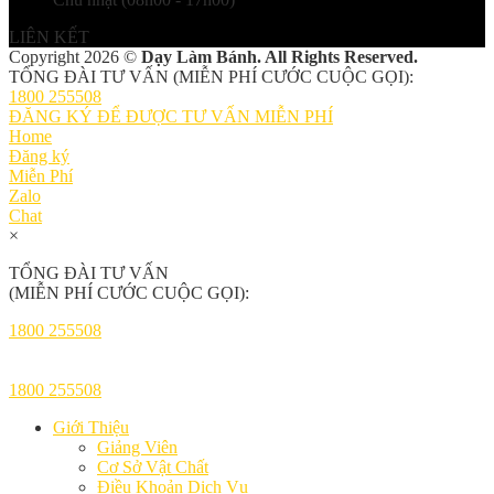
LIÊN KẾT
Copyright 2026 ©
Dạy Làm Bánh. All Rights Reserved.
TỔNG ĐÀI TƯ VẤN (MIỄN PHÍ CƯỚC CUỘC GỌI):
1800 255508
ĐĂNG KÝ ĐỂ ĐƯỢC TƯ VẤN MIỄN PHÍ
Home
Đăng ký
Miễn Phí
Zalo
Chat
×
TỔNG ĐÀI TƯ VẤN
(MIỄN PHÍ CƯỚC CUỘC GỌI):
1800 255508
1800 255508
Giới Thiệu
Giảng Viên
Cơ Sở Vật Chất
Điều Khoản Dịch Vụ