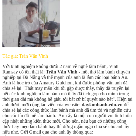
Tác giả: Trần Văn Vinh
Với kinh nghiệm không dưới 2 năm về nghề làm bánh, Vinh
Ramsay có tên thật là:
Trần Văn Vinh
- một thợ làm bánh chuyên
nghiệp tại Đà Nẵng và thế mạnh của anh là làm các loại bánh Âu.
Anh là học trò của Amaury Guichon, khi được phỏng vấn anh đã
chia sẻ lại "Thật may mắn khi tôi gặp được thầy, thầy đã truyền lại
hết các kinh nghiệm làm bánh mà thầy đã tích góp cho mình trong
thời gian dài mà không hề giấu tôi bất cứ bí quyết nào hết". Hiện tại
anh được mời cộng tác viên của website:
daylambanh.edu.vn
để
chia sẻ lại các công thức làm bánh mà anh đã tìm tòi và nghiên cứu
cho các tín đồ mê làm bánh. Anh ấy là một con người vui tính luôn
cập nhật những kiến thức mới. Cho nên, nếu bạn có những công
thức hay mẹo làm bánh hay thì đừng ngần ngại chia sẻ cho anh ấy
nữa nhé. Gửi Gmail qua cho anh ấy thông qua: