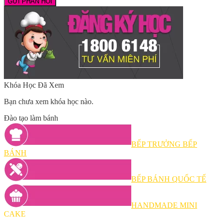
Khóa Học Đã Xem
Bạn chưa xem khóa học nào.
Đào tạo làm bánh
BẾP TRƯỞNG BẾP
BÁNH
BẾP BÁNH QUỐC TẾ
HANDMADE MINI
CAKE