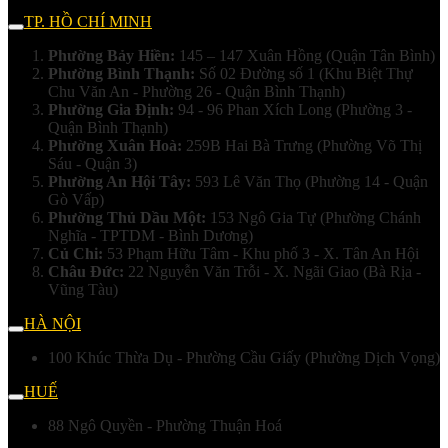
TP. HỒ CHÍ MINH
Phường Bảy Hiền:
145 – 147 Xuân Hồng (Quận Tân Bình)
Phường Bình Thạnh:
Số 02 Đường số 1 (Khu Biệt Thự
Chu Văn An - Phường 26 - Quận Bình Thạnh)
Phường Gia Định:
94 - 96 Phan Xích Long (Phường 3 -
Quận Bình Thạnh)
Phường Xuân Hoà:
259B Hai Bà Trưng (Phường Võ Thị
Sáu - Quận 3)
Phường An Hội Tây:
593 Lê Văn Thọ (Phường 14 - Quận
Gò Vấp)
Phường Thủ Dầu Một:
153 Ngô Gia Tự (Phường Chánh
Nghĩa - TPTDM - Bình Dương)
Củ Chi:
53 Phạm Hữu Tâm - Khu phố 3 - X. Tân An Hội
Châu Đức:
22 Nguyễn Văn Trỗi - X. Ngãi Giao (Bà Rịa -
Vũng Tàu)
HÀ NỘI
100 Khúc Thừa Dụ - Phường Cầu Giấy (Phường Dịch Vọng)
HUẾ
88 Ngô Quyền - Phường Thuận Hoá