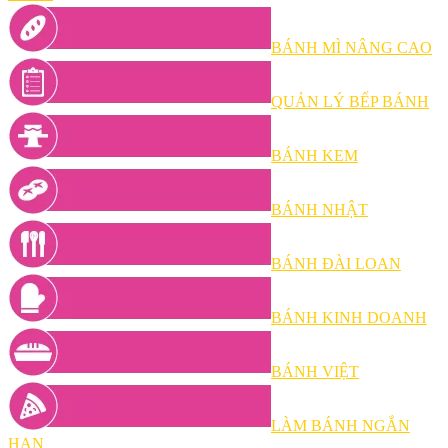
BÁNH MÌ NÂNG CAO
QUẢN LÝ BẾP BÁNH
BÁNH KEM
BÁNH NHẬT
BÁNH ĐÀI LOAN
BÁNH KINH DOANH
BÁNH VIỆT
LÀM BÁNH NGẮN
HẠN