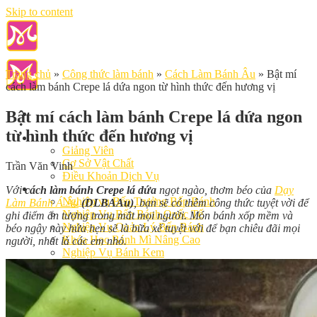
Skip to content
Trang chủ
»
Công thức làm bánh
»
Cách Làm Bánh Âu
»
Bật mí
cách làm bánh Crepe lá dứa ngon từ hình thức đến hương vị
Bật mí cách làm bánh Crepe lá dứa ngon
từ hình thức đến hương vị
Giới Thiệu
Giảng Viên
Cơ Sở Vật Chất
Trần Văn Vinh
Điều Khoản Dịch Vụ
Học Làm Bánh
Với
cách làm bánh Crepe lá dứa
ngọt ngào, thơm béo của
Dạy
Nghiệp vụ Bếp Trưởng Bếp Bánh
Làm Bánh Á Âu
(DLBAAu)
, bạn sẽ có thêm công thức tuyệt vời để
Nghiệp Vụ Bếp Bánh Quốc Tế
ghi điểm ấn tượng trong mắt mọi người. Món bánh xốp mềm và
Nghiệp Vụ Quản Lý Bếp Bánh
béo ngậy này hứa hẹn sẽ là bữa xế tuyệt với để bạn chiêu đãi mọi
Khóa Học Bánh Mì Nâng Cao
người, nhất là các em nhỏ.
Nghiệp Vụ Bánh Kem
Khóa Học Làm Bánh Việt
Khóa Học Làm Bánh Nhật
Khóa Học Bánh Đài Loan
Học Làm Bánh Ngắn Hạn
Khóa Học Bánh Kinh Doanh