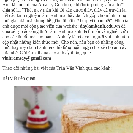
Anh là học trò của Amaury Guichon, khi được phỏng vấn anh đã
chia sẻ lại "Thật may mắn khi tôi gặp được thầy, thầy đã truyền lại
hết các kinh nghiệm làm bánh mà thầy đã tích góp cho mình trong
thời gian dài mà không hề giấu tôi bất cứ bí quyết nào hết". Hiện tại
anh được mời cộng tác viên của website:
daylambanh.edu.vn
để
chia sẻ lại các công thức làm bánh mà anh đã tìm tòi và nghiên cứu
cho các tín đồ mê làm bánh. Anh ấy là một con người vui tính luôn
cập nhật những kiến thức mới. Cho nên, nếu bạn có những công
thức hay mẹo làm bánh hay thì đừng ngần ngại chia sẻ cho anh ấy
nữa nhé. Gửi Gmail qua cho anh ấy thông qua:
vinhramsay@gmail.com
Theo dõi những bài viết của Trần Văn Vinh qua các kênh:
Bài viết liên quan