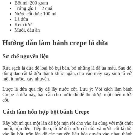
Bột mì: 200 gram
Trứng gà: 1 – 2 quả
Nước cốt dừa: 100 ml
Lá dứa
Kem tươi
Muối, dầu ăn
Hướng dẫn làm bánh crepe lá dứa
Sơ chế nguyên liệu
Rửa sạch lá dứa để loại bỏ bụi bẩn, bỏ những lá đã úa màu. Sau đó,
dùng dao cắt lá dứa thành khúc ngắn, cho vào máy xay sinh tố với
một ít nước, xay nhuyễn.
Lược lá dứa qua rây để lấy nước cốt. Lưu ý: Với cách làm bánh
Crepe lá dứa này, bạn cần cho nước đủ để thu được một chén nước
cốt.
Cách làm hỗn hợp bột bánh Crepe
Rây bột mì qua một lần để bột mịn rồi cho vào âu cùng với một chút
muối, trộn đều. Tiếp theo, từ từ đổ nước cốt dừa và nước cốt lá dứa
vào âu bột, trộn lên để các nguyên liệu hòa quyện vào nhau thành