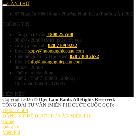
CẦN THƠ
57 Nguyễn Việt Hồng - Phường Ninh Kiều (Phường An Phú)
THÔNG TIN
Tổng đài tư vấn:
1800 255508
08h00 - 20h00 (Miễn phí cước gọi)
Góp ý phản ánh:
028 7109 9232
Email:
gopy@huongnghiepaau.com
Liên hệ Quản Lý Học Viên:
028 7300 2672
Email:
info@huongnghiepaau.com
08h00 - 20h00
Thời gian hoạt động:
Thứ 2 - Thứ 7 (08h00 - 20h00)
Chủ nhật (08h00 - 17h00)
LIÊN KẾT
Copyright 2026 ©
Dạy Làm Bánh. All Rights Reserved.
TỔNG ĐÀI TƯ VẤN (MIỄN PHÍ CƯỚC CUỘC GỌI):
1800 255508
ĐĂNG KÝ ĐỂ ĐƯỢC TƯ VẤN MIỄN PHÍ
Home
Đăng ký
Miễn Phí