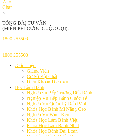
Zalo
Chat
×
TỔNG ĐÀI TƯ VẤN
(MIỄN PHÍ CƯỚC CUỘC GỌI):
1800 255508
1800 255508
Giới Thiệu
Giảng Viên
Cơ Sở Vật Chất
Điều Khoản Dịch Vụ
Học Làm Bánh
Nghiệp vụ Bếp Trưởng Bếp Bánh
Nghiệp Vụ Bếp Bánh Quốc Tế
Nghiệp Vụ Quản Lý Bếp Bánh
Khóa Học Bánh Mì Nâng Cao
Nghiệp Vụ Bánh Kem
Khóa Học Làm Bánh Việt
Khóa Học Làm Bánh Nhật
Khóa Học Bánh Đài Loan