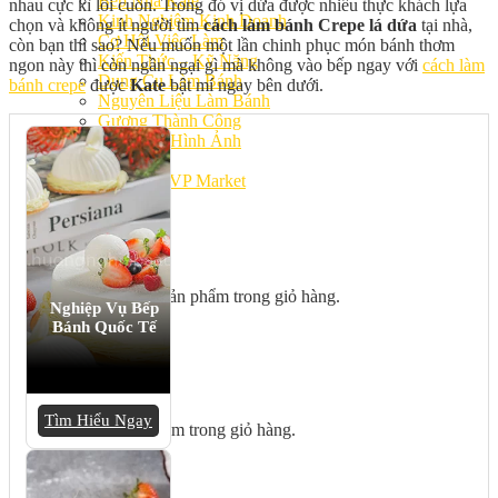
Bếp Nhà Kate
nhau cực kì lôi cuốn. Trong đó vị dứa được nhiều thực khách lựa
Kinh Nghiệm Kinh Doanh
chọn và không ít người tìm
cách làm bánh Crepe lá dứa
tại nhà,
Cơ Hội Việc Làm
còn bạn thì sao? Nếu muốn một lần chinh phục món bánh thơm
Kiến Thức – Kỹ Năng
ngon này thì còn ngần ngại gì mà không vào bếp ngay với
cách làm
Dụng Cụ Làm Bánh
bánh crepe
được
Kate
bật mí ngay bên dưới.
Nguyên Liệu Làm Bánh
Gương Thành Công
Thư Viện Hình Ảnh
Hỏi Đáp
Siêu thị ĐVP Market
Việc Làm
Chưa có sản phẩm trong giỏ hàng.
Nghiệp Vụ Bếp
Bánh Quốc Tế
Giỏ hàng
Tìm Hiểu Ngay
Chưa có sản phẩm trong giỏ hàng.