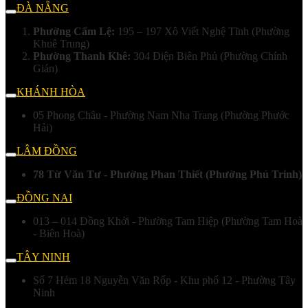
ĐÀ NẴNG
Phường Cẩm Lệ:
195 – 197 Xô Viết Nghệ Tĩnh (Phường
Khuê Trung)
Phường Thanh Khê:
304 Điện Biên Phủ (Phường Chính
Gián)
KHÁNH HÒA
05 Phong Châu - Phường Nam Nha Trang (Phường Phước
Hải)
LÂM ĐỒNG
78 Từ Văn Tư - Phường Phan Thiết (Phường Phú Trinh)
ĐỒNG NAI
013 – 014 Đồng Khởi - Phường Tam Hiệp (Phường Tam Hoà
- Biên Hoà)
TÂY NINH
Số 7 Hẻm 18 Nguyễn Văn Rốp - Khu phố 12 - Phường Tây
Ninh