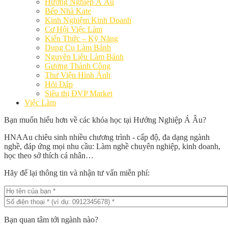
Hướng Nghiệp Á Âu
Bếp Nhà Kate
Kinh Nghiệm Kinh Doanh
Cơ Hội Việc Làm
Kiến Thức – Kỹ Năng
Dụng Cụ Làm Bánh
Nguyên Liệu Làm Bánh
Gương Thành Công
Thư Viện Hình Ảnh
Hỏi Đáp
Siêu thị ĐVP Market
Việc Làm
Bạn muốn hiểu hơn về các khóa học tại Hướng Nghiệp Á Âu?
HNAAu chiêu sinh nhiều chương trình - cấp độ, đa dạng ngành
nghề, đáp ứng mọi nhu cầu: Làm nghề chuyên nghiệp, kinh doanh,
học theo sở thích cá nhân…
Hãy để lại thông tin và nhận tư vấn miễn phí:
Bạn quan tâm tới ngành nào?