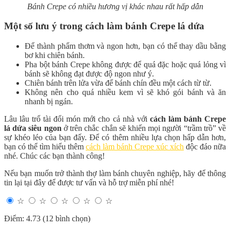
Bánh Crepe có nhiều hương vị khác nhau rất hấp dẫn
Một số lưu ý trong cách làm bánh Crepe lá dứa
Để thành phẩm thơm và ngon hơn, bạn có thể thay dầu bằng
bơ khi chiên bánh.
Pha bột bánh Crepe không được để quá đặc hoặc quá lỏng vì
bánh sẽ không đạt được độ ngon như ý.
Chiên bánh trên lửa vừa để bánh chín đều một cách từ từ.
Không nên cho quá nhiều kem vì sẽ khó gói bánh và ăn
nhanh bị ngán.
Lâu lâu trổ tài đổi món mới cho cả nhà với
cách làm bánh Crepe
lá dứa siêu ngon
ở trên chắc chắn sẽ khiến mọi người “trầm trồ” về
sự khéo léo của bạn đấy. Để có thêm nhiều lựa chọn hấp dẫn hơn,
bạn có thể tìm hiểu thêm
cách làm bánh Crepe xúc xích
độc đáo nữa
nhé. Chúc các bạn thành công!
Nếu bạn muốn trở thành thợ làm bánh chuyên nghiệp, hãy để thông
tin lại tại đây để được tư vấn và hỗ trợ miễn phí nhé!
☆
☆
☆
☆
☆
Điểm: 4.73 (12 bình chọn)