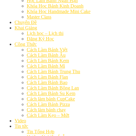
Học Làm Bánh Ngắn Hạn
Khóa Học Bánh Kinh Doanh
Khóa Học Handmade Mini Cake
Master Class
Chuyên Đề
Khai Giảng
Lịch học – Lịch thi
Đăng Ký Học
Công Thức
Cách Làm Bánh Việt
Cách Làm Bánh Âu
Cách Làm Bánh Kem
Cách Làm Bánh Mì
Cách Làm Bánh Trung Thu
Cách Làm Bánh Flan
Cách Làm Bánh Bao
Cách Làm Bánh Bông Lan
Cách Làm Bánh Su Kem
Cách làm bánh CupCake
Cách Làm Bánh Pizza
Cách làm bánh chay
Cách Làm Kẹo – Mứt
Video
Tin tức
Tin Tổng Hợp