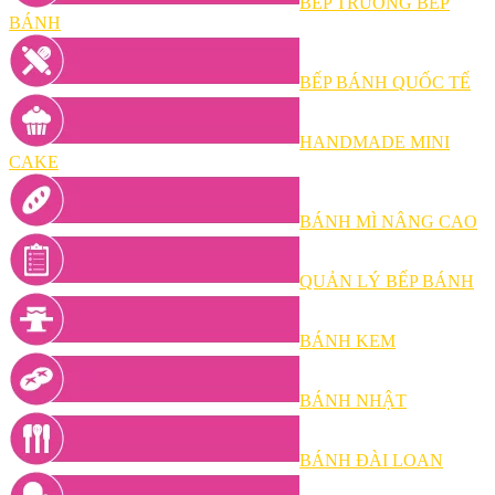
BẾP TRƯỞNG BẾP
BÁNH
BẾP BÁNH QUỐC TẾ
HANDMADE MINI
CAKE
BÁNH MÌ NÂNG CAO
QUẢN LÝ BẾP BÁNH
BÁNH KEM
BÁNH NHẬT
BÁNH ĐÀI LOAN