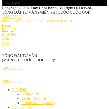
LIÊN KẾT
Copyright 2026 ©
Dạy Làm Bánh. All Rights Reserved.
TỔNG ĐÀI TƯ VẤN (MIỄN PHÍ CƯỚC CUỘC GỌI):
1800 255508
ĐĂNG KÝ ĐỂ ĐƯỢC TƯ VẤN MIỄN PHÍ
Home
Đăng ký
Miễn Phí
Zalo
Chat
×
TỔNG ĐÀI TƯ VẤN
(MIỄN PHÍ CƯỚC CUỘC GỌI):
1800 255508
1800 255508
Giới Thiệu
Giảng Viên
Cơ Sở Vật Chất
Điều Khoản Dịch Vụ
Học Làm Bánh