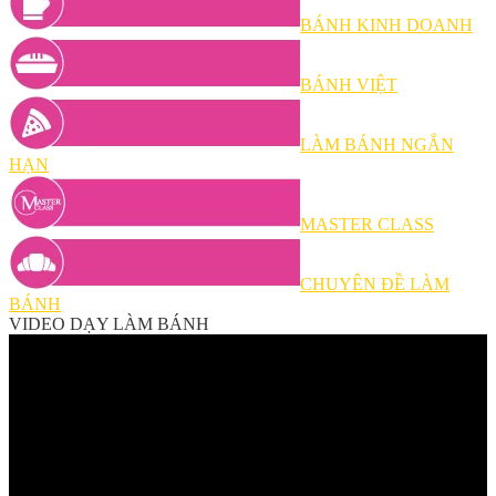
BÁNH KINH DOANH
BÁNH VIỆT
LÀM BÁNH NGẮN
HẠN
MASTER CLASS
CHUYÊN ĐỀ LÀM
BÁNH
VIDEO DẠY LÀM BÁNH