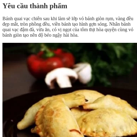
Yêu cầu thành phẩm
Bánh quai vạc chiên sau khi làm sẽ lớp vỏ bánh giòn rụm, vàng đều
đẹp mắt, tròn phồng đều, viền bánh tạo hình gợn sóng. Nhân bánh
quai vạc đậm đà, vừa ăn, có vị ngọt của tôm thịt hòa quyện cùng vỏ
bánh giòn tạo nên độ béo ngậy hài hòa.