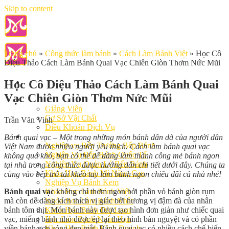
Skip to content
Trang chủ
»
Công thức làm bánh
»
Cách Làm Bánh Việt
»
Học Cô
Diệu Thảo Cách Làm Bánh Quai Vạc Chiên Giòn Thơm Nức Mũi
Học Cô Diệu Thảo Cách Làm Bánh Quai
Vạc Chiên Giòn Thơm Nức Mũi
Giới Thiệu
Giảng Viên
Cơ Sở Vật Chất
Trần Văn Vinh
Điều Khoản Dịch Vụ
Học Làm Bánh
Bánh quai vạc – Một trong những món bánh dân dã của người dân
Nghiệp vụ Bếp Trưởng Bếp Bánh
Việt Nam được nhiều người yêu thích. Cách làm bánh quai vạc
Nghiệp Vụ Bếp Bánh Quốc Tế
không quá khó, bạn có thể dễ dàng làm thành công mẻ bánh ngon
Nghiệp Vụ Quản Lý Bếp Bánh
tại nhà trong công thức được hướng dẫn chi tiết dưới đây. Chúng ta
Khóa Học Bánh Mì Nâng Cao
cùng vào bếp trổ tài khéo tay làm bánh ngon chiêu đãi cả nhà nhé!
Nghiệp Vụ Bánh Kem
Bánh quai vạc
không chỉ thơm ngon bởi phần vỏ bánh giòn rụm
Khóa Học Làm Bánh Việt
mà còn dễ dàng kích thích vị giác bởi hương vị đậm đà của nhân
Khóa Học Làm Bánh Nhật
bánh tôm thịt. Món bánh này được tạo hình đơn giản như chiếc quai
Khóa Học Bánh Đài Loan
vạc, miếng bánh nhỏ được ép lại theo hình bán nguyệt và có phần
Học Làm Bánh Ngắn Hạn
viền bánh gợn sóng đẹp mắt. Bánh quai vạc có nhiều cách chế biến
Khóa Học Bánh Kinh Doanh