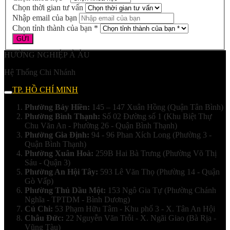
Chọn thời gian tư vấn
Nhập email của bạn
Chọn tỉnh thành của bạn *
HƯỚNG NGHIỆP Á ÂU
Hệ Thống Chi Nhánh
TP. HỒ CHÍ MINH
Phường Bảy Hiền:
145 – 147 Xuân Hồng (Quận Tân Bình)
Phường Bình Thạnh:
Số 02 Đường số 1 (Khu Biệt Thự
Chu Văn An - Phường 26 - Quận Bình Thạnh)
Phường Gia Định:
94 - 96 Phan Xích Long (Phường 3 -
Quận Bình Thạnh)
Phường Xuân Hoà:
259B Hai Bà Trưng (Phường Võ Thị
Sáu - Quận 3)
Phường An Hội Tây:
593 Lê Văn Thọ (Phường 14 - Quận
Gò Vấp)
Phường Thủ Dầu Một:
153 Ngô Gia Tự (Phường Chánh
Nghĩa - TPTDM - Bình Dương)
Củ Chi:
53 Phạm Hữu Tâm - Khu phố 3 - X. Tân An Hội
Châu Đức:
22 Nguyễn Văn Trỗi - X. Ngãi Giao (Bà Rịa -
Vũng Tàu)