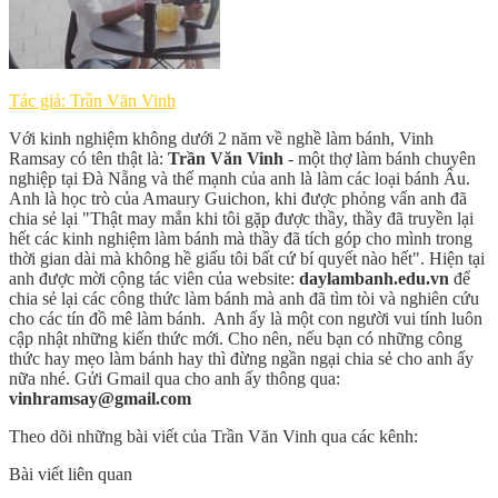
Tác giả: Trần Văn Vinh
Với kinh nghiệm không dưới 2 năm về nghề làm bánh, Vinh
Ramsay có tên thật là:
Trần Văn Vinh
- một thợ làm bánh chuyên
nghiệp tại Đà Nẵng và thế mạnh của anh là làm các loại bánh Âu.
Anh là học trò của Amaury Guichon, khi được phỏng vấn anh đã
chia sẻ lại "Thật may mắn khi tôi gặp được thầy, thầy đã truyền lại
hết các kinh nghiệm làm bánh mà thầy đã tích góp cho mình trong
thời gian dài mà không hề giấu tôi bất cứ bí quyết nào hết". Hiện tại
anh được mời cộng tác viên của website:
daylambanh.edu.vn
để
chia sẻ lại các công thức làm bánh mà anh đã tìm tòi và nghiên cứu
cho các tín đồ mê làm bánh. Anh ấy là một con người vui tính luôn
cập nhật những kiến thức mới. Cho nên, nếu bạn có những công
thức hay mẹo làm bánh hay thì đừng ngần ngại chia sẻ cho anh ấy
nữa nhé. Gửi Gmail qua cho anh ấy thông qua:
vinhramsay@gmail.com
Theo dõi những bài viết của Trần Văn Vinh qua các kênh:
Bài viết liên quan