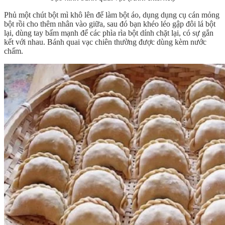
Phủ một chút bột mì khô lên để làm bột áo, dụng dụng cụ cán mỏng
bột rồi cho thêm nhân vào giữa, sau đó bạn khéo léo gập đôi lá bột
lại, dùng tay bấm mạnh để các phìa rìa bột dính chặt lại, có sự gắn
kết với nhau. Bánh quai vạc chiên thường được dùng kèm nước
chấm.