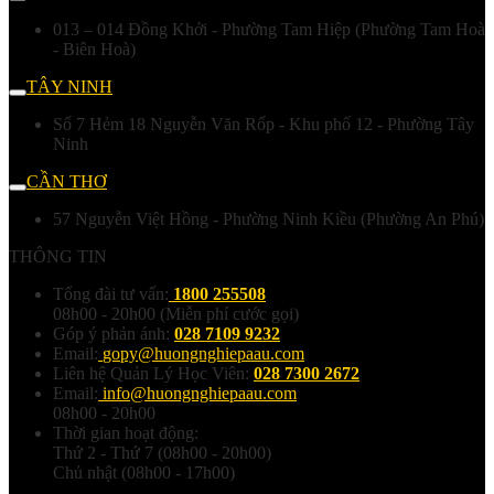
013 – 014 Đồng Khởi - Phường Tam Hiệp (Phường Tam Hoà
- Biên Hoà)
TÂY NINH
Số 7 Hẻm 18 Nguyễn Văn Rốp - Khu phố 12 - Phường Tây
Ninh
CẦN THƠ
57 Nguyễn Việt Hồng - Phường Ninh Kiều (Phường An Phú)
THÔNG TIN
Tổng đài tư vấn:
1800 255508
08h00 - 20h00 (Miễn phí cước gọi)
Góp ý phản ánh:
028 7109 9232
Email:
gopy@huongnghiepaau.com
Liên hệ Quản Lý Học Viên:
028 7300 2672
Email:
info@huongnghiepaau.com
08h00 - 20h00
Thời gian hoạt động:
Thứ 2 - Thứ 7 (08h00 - 20h00)
Chủ nhật (08h00 - 17h00)