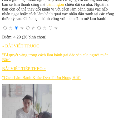
bạn sẽ làm thành công mẻ
bánh ngon
chiêu đãi cả nhà. Ngoài ra,
bạn còn có thể thay đổi khẩu vị với cách làm bánh quai vạc hấp
nhân ngọt hoặc cách làm bánh quai vạc nhân đậu xanh tại các công
thức kỳ sau. Chúc bạn thành công với niềm đam mê làm bánh!
☆
☆
☆
☆
☆
Điểm: 4.29 (26 bình chọn)
« BÀI VIẾT TRƯỚC
"Bí quyết vàng trong cách làm bánh gai đặc sản của người miền
Bắc"
BÀI VIẾT TIẾP THEO »
"Cách Làm Bánh Khúc Dẻo Thơm Nóng Hổi"