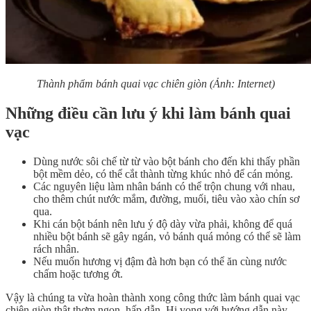
Thành phẩm bánh quai vạc chiên giòn (Ảnh: Internet)
Những điều cần lưu ý khi làm bánh quai
vạc
Dùng nước sôi chế từ từ vào bột bánh cho đến khi thấy phần
bột mềm dẻo, có thể cắt thành từng khúc nhỏ để cán mỏng.
Các nguyên liệu làm nhân bánh có thể trộn chung với nhau,
cho thêm chút nước mắm, đường, muối, tiêu vào xào chín sơ
qua.
Khi cán bột bánh nên lưu ý độ dày vừa phải, không để quá
nhiều bột bánh sẽ gây ngán, vỏ bánh quá mỏng có thể sẽ làm
rách nhân.
Nếu muốn hương vị đậm đà hơn bạn có thể ăn cùng nước
chấm hoặc tương ớt.
Vậy là chúng ta vừa hoàn thành xong công thức làm bánh quai vạc
chiên giòn thật thơm ngon, hấp dẫn. Hi vọng với hướng dẫn này