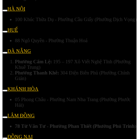
HÀ NỘI
100 Khúc Thừa Dụ - Phường Cầu Giấy (Phường Dịch Vọng)
HUẾ
88 Ngô Quyền - Phường Thuận Hoá
ĐÀ NẴNG
Phường Cẩm Lệ:
195 – 197 Xô Viết Nghệ Tĩnh (Phường
Khuê Trung)
Phường Thanh Khê:
304 Điện Biên Phủ (Phường Chính
Gián)
KHÁNH HÒA
05 Phong Châu - Phường Nam Nha Trang (Phường Phước
Hải)
LÂM ĐỒNG
78 Từ Văn Tư - Phường Phan Thiết (Phường Phú Trinh)
ĐỒNG NAI