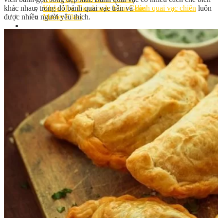
khác nhau, trong đó bánh quai vạc trần và
bánh quai vạc chiên
luôn
Khóa Học Handmade Mini Cake
được nhiều người yêu thích.
Master Class
Chuyên Đề
Khai Giảng
Lịch học – Lịch thi
Đăng Ký Học
Công Thức
Cách Làm Bánh Việt
Cách Làm Bánh Âu
Cách Làm Bánh Kem
Cách Làm Bánh Mì
Cách Làm Bánh Trung Thu
Cách Làm Bánh Flan
Cách Làm Bánh Bao
Cách Làm Bánh Bông Lan
Cách Làm Bánh Su Kem
Cách làm bánh CupCake
Cách Làm Bánh Pizza
Cách làm bánh chay
Cách Làm Kẹo – Mứt
Video
Tin tức
Tin Tổng Hợp
Hướng Nghiệp Á Âu