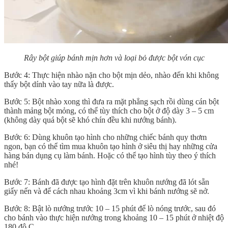
Rây bột giúp bánh mịn hơn và loại bỏ được bột vón cục
Bước 4: Thực hiện nhào nặn cho bột mịn dẻo, nhào đến khi không
thấy bột dính vào tay nữa là được.
Bước 5: Bột nhào xong thì đưa ra mặt phẳng sạch rồi dùng cán bột
thành mảng bột mỏng, có thể tùy thích cho bột ở độ dày 3 – 5 cm
(không dày quá bột sẽ khó chín đều khi nướng bánh).
Bước 6: Dùng khuôn tạo hình cho những chiếc bánh quy thơm
ngon, bạn có thể tìm mua khuôn tạo hình ở siêu thị hay những cửa
hàng bán dụng cụ làm bánh. Hoặc có thể tạo hình tùy theo ý thích
nhé!
Bước 7: Bánh đã được tạo hình đặt trên khuôn nướng đã lót sẵn
giấy nến và để cách nhau khoảng 3cm vì khi bánh nướng sẽ nở.
Bước 8: Bật lò nướng trước 10 – 15 phút để lò nóng trước, sau đó
cho bánh vào thực hiện nướng trong khoảng 10 – 15 phút ở nhiệt độ
180 độ C.