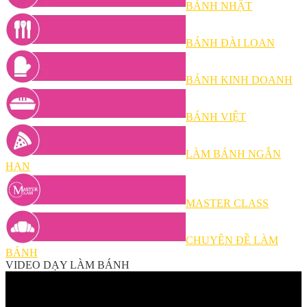
BÁNH NHẬT
BÁNH ĐÀI LOAN
BÁNH KINH DOANH
BÁNH VIỆT
LÀM BÁNH NGẮN
HẠN
MASTER CLASS
CHUYÊN ĐỀ LÀM
BÁNH
VIDEO DẠY LÀM BÁNH