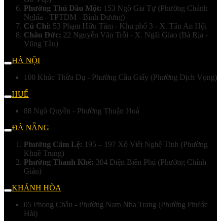
Phường Thủ Dầu Một:
153 Ngô Gia Tự (Phường Chánh
Nghĩa - TPTDM - Bình Dương)
Củ Chi:
53 Phạm Hữu Tâm - Khu phố 3 - X. Tân An Hội
Châu Đức:
22 Nguyễn Văn Trỗi - X. Ngãi Giao (Bà Rịa -
Vũng Tàu)
HÀ NỘI
100 Khúc Thừa Dụ - Phường Cầu Giấy (Phường Dịch Vọng)
HUẾ
88 Ngô Quyền - Phường Thuận Hoá
ĐÀ NẴNG
Phường Cẩm Lệ:
195 – 197 Xô Viết Nghệ Tĩnh (Phường
Khuê Trung)
Phường Thanh Khê:
304 Điện Biên Phủ (Phường Chính
Gián)
KHÁNH HÒA
05 Phong Châu - Phường Nam Nha Trang (Phường Phước
Hải)