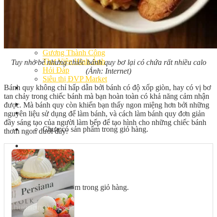
Bếp Nhà Kate
Kinh Nghiệm Kinh Doanh
Cơ Hội Việc Làm
Kiến Thức – Kỹ Năng
Dụng Cụ Làm Bánh
Nguyên Liệu Làm Bánh
Gương Thành Công
Thư Viện Hình Ảnh
Tuy nhỏ bé nhưng chiếc bánh quy bơ lại có chứa rất nhiều calo
Hỏi Đáp
(Ảnh: Internet)
Siêu thị ĐVP Market
Bánh quy không chỉ hấp dẫn bởi bánh có độ xốp giòn, hay có vị bơ
Việc Làm
tan chảy trong chiếc bánh mà bạn hoàn toàn có khả năng cảm nhận
được. Mà bánh quy còn khiến bạn thấy ngon miệng hơn bởi những
nguyên liệu sử dụng để làm bánh, và cách làm bánh quy đơn giản
đầy sáng tạo của người làm bếp để tạo hình cho những chiếc bánh
Chưa có sản phẩm trong giỏ hàng.
thơm ngon dưới đây:
Giỏ hàng
Chưa có sản phẩm trong giỏ hàng.