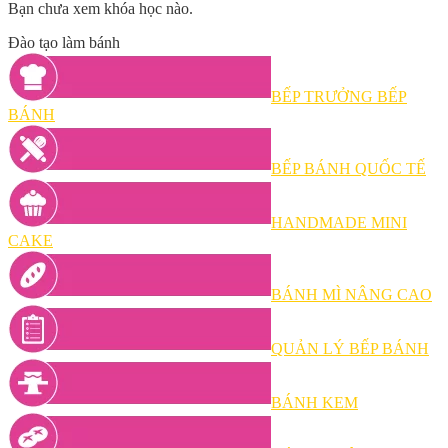
Bạn chưa xem khóa học nào.
Đào tạo làm bánh
BẾP TRƯỞNG BẾP
BÁNH
BẾP BÁNH QUỐC TẾ
HANDMADE MINI
CAKE
BÁNH MÌ NÂNG CAO
QUẢN LÝ BẾP BÁNH
BÁNH KEM