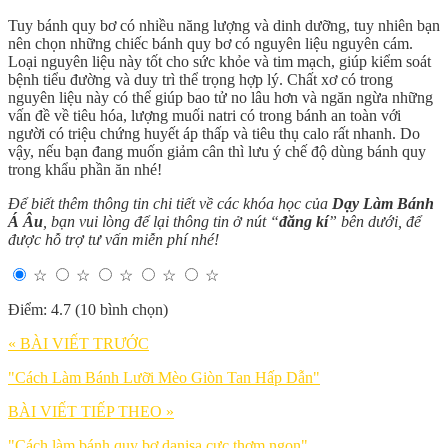
Tuy bánh quy bơ có nhiều năng lượng và dinh dưỡng, tuy nhiên bạn
nên chọn những chiếc bánh quy bơ có nguyên liệu nguyên cám.
Loại nguyên liệu này tốt cho sức khỏe và tim mạch, giúp kiểm soát
bệnh tiểu đường và duy trì thể trọng hợp lý. Chất xơ có trong
nguyên liệu này có thể giúp bao tử no lâu hơn và ngăn ngừa những
vấn đề về tiêu hóa, lượng muối natri có trong bánh an toàn với
người có triệu chứng huyết áp thấp và tiêu thụ calo rất nhanh. Do
vậy, nếu bạn đang muốn giảm cân thì lưu ý chế độ dùng bánh quy
trong khẩu phần ăn nhé!
Để biết thêm thông tin chi tiết về các khóa học của
Dạy Làm Bánh
Á Âu
, bạn vui lòng để lại thông tin ở nút “
đăng kí
” bên dưới, để
được hỗ trợ tư vấn miễn phí nhé!
☆
☆
☆
☆
☆
Điểm: 4.7 (10 bình chọn)
« BÀI VIẾT TRƯỚC
"Cách Làm Bánh Lưỡi Mèo Giòn Tan Hấp Dẫn"
BÀI VIẾT TIẾP THEO »
"Cách làm bánh quy bơ danisa cực thơm ngon"