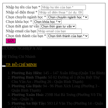
Nhập họ tên của bạn *
Nhập số điện thoại *
Chọn chuyên ngành học *
Chọn khóa học *
Chọn thời gian tư vấn
Nhập email của bạn
Chọn tỉnh thành của bạn *
HƯỚNG NGHIỆP Á ÂU
Hệ Thống Chi Nhánh
TP. HỒ CHÍ MINH
Phường Bảy Hiền:
145 – 147 Xuân Hồng (Quận Tân Bình)
Phường Bình Thạnh:
Số 02 Đường số 1 (Khu Biệt Thự
Chu Văn An - Phường 26 - Quận Bình Thạnh)
Phường Gia Định:
94 - 96 Phan Xích Long (Phường 3 -
Quận Bình Thạnh)
Phường Xuân Hoà:
259B Hai Bà Trưng (Phường Võ Thị
Sáu - Quận 3)
Phường An Hội Tây:
593 Lê Văn Thọ (Phường 14 - Quận
Gò Vấp)