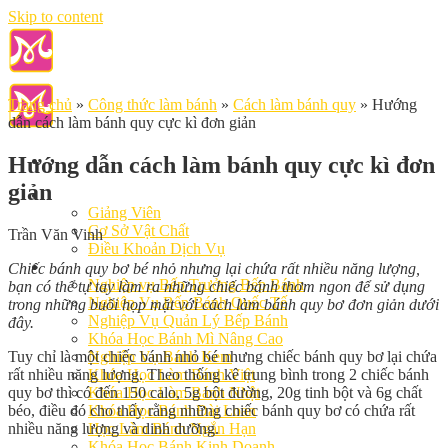
Skip to content
Trang chủ
»
Công thức làm bánh
»
Cách làm bánh quy
»
Hướng
dẫn cách làm bánh quy cực kì đơn giản
Hướng dẫn cách làm bánh quy cực kì đơn
giản
Giới Thiệu
Giảng Viên
Cơ Sở Vật Chất
Trần Văn Vinh
Điều Khoản Dịch Vụ
Học Làm Bánh
Chiếc bánh quy bơ bé nhỏ nhưng lại chứa rất nhiều năng lượng,
Nghiệp vụ Bếp Trưởng Bếp Bánh
bạn có thể tự tay làm ra những chiếc bánh thơm ngon để sử dụng
Nghiệp Vụ Bếp Bánh Quốc Tế
trong những buổi họp mặt với cách làm bánh quy bơ đơn giản dưới
Nghiệp Vụ Quản Lý Bếp Bánh
đây.
Khóa Học Bánh Mì Nâng Cao
Tuy chỉ là một chiếc bánh nhỏ bé nhưng chiếc bánh quy bơ lại chứa
Nghiệp Vụ Bánh Kem
rất nhiều năng lượng. Theo thống kê trung bình trong 2 chiếc bánh
Khóa Học Làm Bánh Việt
quy bơ thì có đến 150 calo, 5g bột đường, 20g tinh bột và 6g chất
Khóa Học Làm Bánh Nhật
béo, điều đó cho thấy rằng những chiếc bánh quy bơ có chứa rất
Khóa Học Bánh Đài Loan
nhiều năng lượng và dinh dưỡng.
Học Làm Bánh Ngắn Hạn
Khóa Học Bánh Kinh Doanh