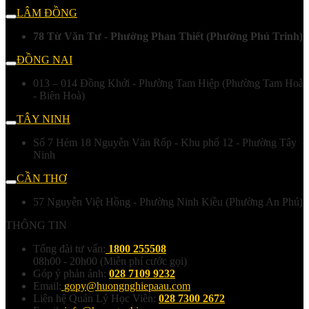
LÂM ĐỒNG
78 Từ Văn Tư - Phường Phan Thiết (Phường Phú Trinh)
ĐỒNG NAI
013 – 014 Đồng Khởi - Phường Tam Hiệp (Phường Tam Hoà
- Biên Hoà)
TÂY NINH
Số 7 Hẻm 18 Nguyễn Văn Rốp - Khu phố 12 - Phường Tây
Ninh
CẦN THƠ
57 Nguyễn Việt Hồng - Phường Ninh Kiều (Phường An Phú)
THÔNG TIN
Tổng đài tư vấn:
1800 255508
08h00 - 20h00 (Miễn phí cước gọi)
Góp ý phản ánh:
028 7109 9232
Email:
gopy@huongnghiepaau.com
Liên hệ Quản Lý Học Viên:
028 7300 2672