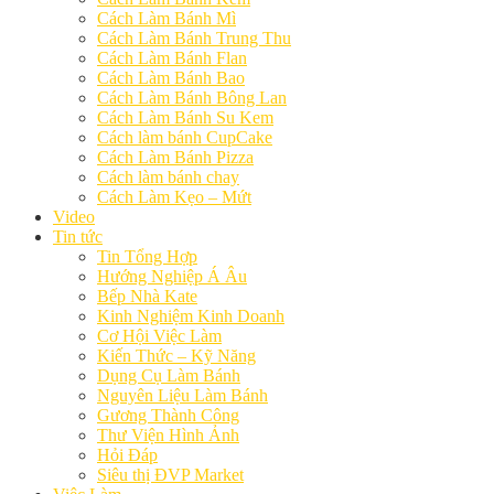
Cách Làm Bánh Mì
Cách Làm Bánh Trung Thu
Cách Làm Bánh Flan
Cách Làm Bánh Bao
Cách Làm Bánh Bông Lan
Cách Làm Bánh Su Kem
Cách làm bánh CupCake
Cách Làm Bánh Pizza
Cách làm bánh chay
Cách Làm Kẹo – Mứt
Video
Tin tức
Tin Tổng Hợp
Hướng Nghiệp Á Âu
Bếp Nhà Kate
Kinh Nghiệm Kinh Doanh
Cơ Hội Việc Làm
Kiến Thức – Kỹ Năng
Dụng Cụ Làm Bánh
Nguyên Liệu Làm Bánh
Gương Thành Công
Thư Viện Hình Ảnh
Hỏi Đáp
Siêu thị ĐVP Market