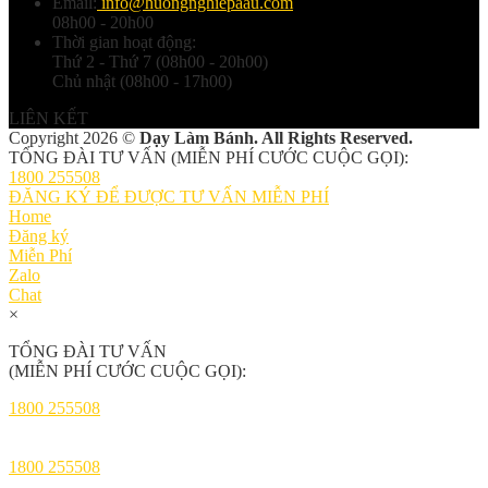
Email:
info@huongnghiepaau.com
08h00 - 20h00
Thời gian hoạt động:
Thứ 2 - Thứ 7 (08h00 - 20h00)
Chủ nhật (08h00 - 17h00)
LIÊN KẾT
Copyright 2026 ©
Dạy Làm Bánh. All Rights Reserved.
TỔNG ĐÀI TƯ VẤN (MIỄN PHÍ CƯỚC CUỘC GỌI):
1800 255508
ĐĂNG KÝ ĐỂ ĐƯỢC TƯ VẤN MIỄN PHÍ
Home
Đăng ký
Miễn Phí
Zalo
Chat
×
TỔNG ĐÀI TƯ VẤN
(MIỄN PHÍ CƯỚC CUỘC GỌI):
1800 255508
1800 255508