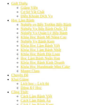
Giới Thiệu
Giảng Viên
Cơ Sở Vật Chất
Điều Khoản Dịch Vụ
Học Làm Bánh
Nghiệp vụ Bếp Trưởng Bếp Bánh
Nghiệp Vụ Bếp Bánh Quốc Tế
Nghiệp Vụ Quản Lý Bếp Bánh
Khóa Học Bánh Mì Nâng Cao
Nghiệp Vụ Bánh Kem
Khóa Học Làm Bánh Việt
Khóa Học Làm Bánh Nhật
Khóa Học Bánh Đài Loan
Học Làm Bánh Ngắn Hạn
Khóa Học Bánh Kinh Doanh
Khóa Học Handmade Mini Cake
Master Class
Chuyên Đề
Khai Giảng
Lịch học – Lịch thi
Đăng Ký Học
Công Thức
Cách Làm Bánh Việt
Cách Làm Bánh Âu
Cách Làm Bánh Kem