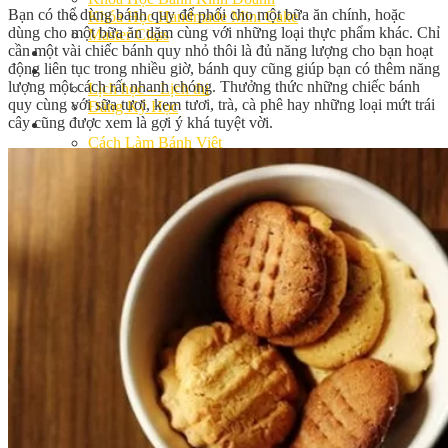
Bạn có thể dùng bánh quy để phối cho một bữa ăn chính, hoặc
Khóa Học Handmade Mini Cake
dùng cho một bữa ăn dặm cùng với những loại thực phẩm khác. Chỉ
Master Class
cần một vài chiếc bánh quy nhỏ thôi là đủ năng lượng cho bạn hoạt
Chuyên Đề
động liên tục trong nhiều giờ, bánh quy cũng giúp bạn có thêm năng
Khai Giảng
lượng một cách rất nhanh chóng. Thưởng thức những chiếc bánh
Lịch học – Lịch thi
quy cùng với sữa tươi, kem tươi, trà, cà phê hay những loại mứt trái
Đăng Ký Học
cây cũng được xem là gợi ý khá tuyệt vời.
Công Thức
Cách Làm Bánh Việt
Cách Làm Bánh Âu
Cách Làm Bánh Kem
Cách Làm Bánh Mì
Cách Làm Bánh Trung Thu
Cách Làm Bánh Flan
Cách Làm Bánh Bao
Cách Làm Bánh Bông Lan
Cách Làm Bánh Su Kem
Cách làm bánh CupCake
Cách Làm Bánh Pizza
Cách làm bánh chay
Cách Làm Kẹo – Mứt
Video
Tin tức
Tin Tổng Hợp
Hướng Nghiệp Á Âu