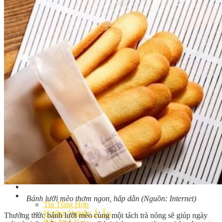
Khóa Học Handmade Mini Cake
Master Class
Chuyên Đề
Khai Giảng
Lịch học – Lịch thi
Đăng Ký Học
Công Thức
Cách Làm Bánh Việt
Cách Làm Bánh Âu
Cách Làm Bánh Kem
Cách Làm Bánh Mì
Cách Làm Bánh Trung Thu
Cách Làm Bánh Flan
Cách Làm Bánh Bao
Cách Làm Bánh Bông Lan
Cách Làm Bánh Su Kem
Cách làm bánh CupCake
Cách Làm Bánh Pizza
Cách làm bánh chay
Cách Làm Kẹo – Mứt
Video
Tin tức
Bánh lưỡi mèo thơm ngon, hấp dẫn (Nguồn: Internet)
Tin Tổng Hợp
Hướng Nghiệp Á Âu
Thưởng thức bánh lưỡi mèo cùng một tách trà nóng sẽ giúp ngày