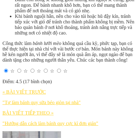
rất ngon. Để bánh nhanh khô hơn, bạn có thể mang thành
phẩm để nơi thoáng mát và có gió nhẹ.
Khi bánh nguội hẳn, nên cho vào túi hoặc hũ đậy kín, tránh
tiếp xúc với gió để tránh cho thành phẩm không bị mềm. Nên
bảo quản bánh ở nơi khô thoáng, tránh ánh nắng trực tiếp và
những nơi có nhiệt độ cao.
Công thức làm
bánh lưỡi mèo
không quá cầu kỳ, phức tạp, bạn có
thể thực hiện tại nhà chỉ với vài bước cơ bản. Món bánh này không
hề kén người ăn, vì thế đây sẽ là món quà ấm áp, ngọt ngào để bạn
dành tặng cho những người thân yêu. Chúc các bạn thành công!
☆
☆
☆
☆
☆
Điểm: 4.5 (17 bình chọn)
« BÀI VIẾT TRƯỚC
"Tự làm bánh quy sữa béo giòn tại nhà"
BÀI VIẾT TIẾP THEO »
"Hướng dẫn cách làm bánh quy cực kì đơn giản"