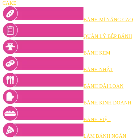
CAKE
BÁNH MÌ NÂNG CAO
QUẢN LÝ BẾP BÁNH
BÁNH KEM
BÁNH NHẬT
BÁNH ĐÀI LOAN
BÁNH KINH DOANH
BÁNH VIỆT
LÀM BÁNH NGẮN