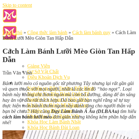
Skip to content
Trang chủ
»
Công thức làm bánh
»
Cách làm bánh quy
»
Cách Làm
Bánh Lưỡi Mèo Giòn Tan Hấp Dẫn
Cách Làm Bánh Lưỡi Mèo Giòn Tan Hấp
Dẫn
Giới Thiệu
Giảng Viên
Cơ Sở Vật Chất
Trần Văn Vinh
Điều Khoản Dịch Vụ
Học Làm Bánh
Bánh lưỡi mèo có nguồn gốc từ phương Tây nhưng lại rất gần gũi
Nghiệp vụ Bếp Trưởng Bếp Bánh
và quen thuộc với mọi người, nhất là các tín đồ “hảo ngọt”. Loại
Nghiệp Vụ Bếp Bánh Quốc Tế
bánh này không chỉ thơm ngon mà còn bổ dưỡng, dùng để ăn sáng
Nghiệp Vụ Quản Lý Bếp Bánh
hay ăn vặt đều rất thích hợp. Đã bao giờ bạn nghĩ rằng sẽ tự tay
Khóa Học Bánh Mì Nâng Cao
thực hiện món bánh thơm ngon này dành tặng cho người thân và
Nghiệp Vụ Bánh Kem
bạn bè chưa? Hãy cùng
Dạy Làm Bánh Á Âu (DLBAAu)
tìm hiểu
Khóa Học Làm Bánh Việt
cách làm bánh lưỡi mèo
đơn giản nhưng không kém phần hấp dẫn
Khóa Học Làm Bánh Nhật
nhé!
Khóa Học Bánh Đài Loan
Học Làm Bánh Ngắn Hạn
Khóa Học Bánh Kinh Doanh