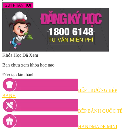
Khóa Học Đã Xem
Bạn chưa xem khóa học nào.
Đào tạo làm bánh
BẾP TRƯỞNG BẾP
BÁNH
BẾP BÁNH QUỐC TẾ
HANDMADE MINI