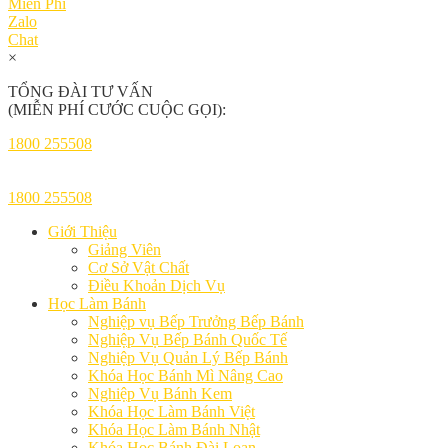
Miễn Phí
Zalo
Chat
×
TỔNG ĐÀI TƯ VẤN
(MIỄN PHÍ CƯỚC CUỘC GỌI):
1800 255508
1800 255508
Giới Thiệu
Giảng Viên
Cơ Sở Vật Chất
Điều Khoản Dịch Vụ
Học Làm Bánh
Nghiệp vụ Bếp Trưởng Bếp Bánh
Nghiệp Vụ Bếp Bánh Quốc Tế
Nghiệp Vụ Quản Lý Bếp Bánh
Khóa Học Bánh Mì Nâng Cao
Nghiệp Vụ Bánh Kem
Khóa Học Làm Bánh Việt
Khóa Học Làm Bánh Nhật
Khóa Học Bánh Đài Loan