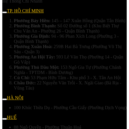
Hệ Thống Chi Nhánh
TP. HỒ CHÍ MINH
Phường Bảy Hiền:
145 – 147 Xuân Hồng (Quận Tân Bình)
Phường Bình Thạnh:
Số 02 Đường số 1 (Khu Biệt Thự
Chu Văn An - Phường 26 - Quận Bình Thạnh)
Phường Gia Định:
94 - 96 Phan Xích Long (Phường 3 -
Quận Bình Thạnh)
Phường Xuân Hoà:
259B Hai Bà Trưng (Phường Võ Thị
Sáu - Quận 3)
Phường An Hội Tây:
593 Lê Văn Thọ (Phường 14 - Quận
Gò Vấp)
Phường Thủ Dầu Một:
153 Ngô Gia Tự (Phường Chánh
Nghĩa - TPTDM - Bình Dương)
Củ Chi:
53 Phạm Hữu Tâm - Khu phố 3 - X. Tân An Hội
Châu Đức:
22 Nguyễn Văn Trỗi - X. Ngãi Giao (Bà Rịa -
Vũng Tàu)
HÀ NỘI
100 Khúc Thừa Dụ - Phường Cầu Giấy (Phường Dịch Vọng)
HUẾ
88 Ngô Quyền - Phường Thuận Hoá