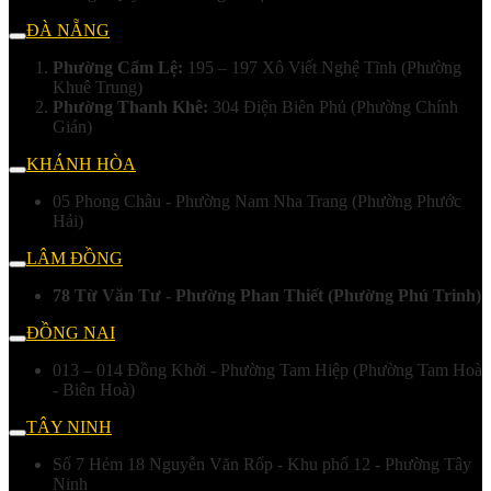
ĐÀ NẴNG
Phường Cẩm Lệ:
195 – 197 Xô Viết Nghệ Tĩnh (Phường
Khuê Trung)
Phường Thanh Khê:
304 Điện Biên Phủ (Phường Chính
Gián)
KHÁNH HÒA
05 Phong Châu - Phường Nam Nha Trang (Phường Phước
Hải)
LÂM ĐỒNG
78 Từ Văn Tư - Phường Phan Thiết (Phường Phú Trinh)
ĐỒNG NAI
013 – 014 Đồng Khởi - Phường Tam Hiệp (Phường Tam Hoà
- Biên Hoà)
TÂY NINH
Số 7 Hẻm 18 Nguyễn Văn Rốp - Khu phố 12 - Phường Tây
Ninh