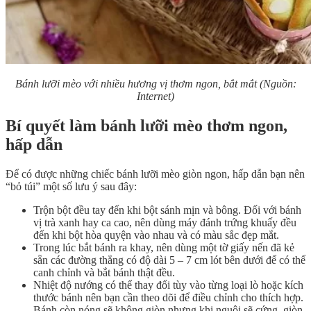
Bánh lưỡi mèo với nhiều hương vị thơm ngon, bắt mắt (Nguồn:
Internet)
Bí quyết làm bánh lưỡi mèo thơm ngon,
hấp dẫn
Để có được những chiếc bánh lưỡi mèo giòn ngon, hấp dẫn bạn nên
“bỏ túi” một số lưu ý sau đây:
Trộn bột đều tay đến khi bột sánh mịn và bông. Đối với bánh
vị trà xanh hay ca cao, nên dùng máy đánh trứng khuấy đều
đến khi bột hòa quyện vào nhau và có màu sắc đẹp mắt.
Trong lúc bắt bánh ra khay, nên dùng một tờ giấy nến đã kẻ
sẵn các đường thẳng có độ dài 5 – 7 cm lót bên dưới để có thể
canh chỉnh và bắt bánh thật đều.
Nhiệt độ nướng có thể thay đổi tùy vào từng loại lò hoặc kích
thước bánh nên bạn cần theo dõi để điều chỉnh cho thích hợp.
Bánh còn nóng sẽ không giòn nhưng khi nguội sẽ cứng, giòn