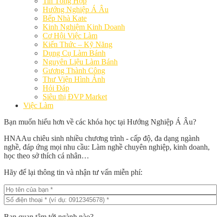
Tin Tổng Hợp
Hướng Nghiệp Á Âu
Bếp Nhà Kate
Kinh Nghiệm Kinh Doanh
Cơ Hội Việc Làm
Kiến Thức – Kỹ Năng
Dụng Cụ Làm Bánh
Nguyên Liệu Làm Bánh
Gương Thành Công
Thư Viện Hình Ảnh
Hỏi Đáp
Siêu thị ĐVP Market
Việc Làm
Bạn muốn hiểu hơn về các khóa học tại Hướng Nghiệp Á Âu?
HNAAu chiêu sinh nhiều chương trình - cấp độ, đa dạng ngành
nghề, đáp ứng mọi nhu cầu: Làm nghề chuyên nghiệp, kinh doanh,
học theo sở thích cá nhân…
Hãy để lại thông tin và nhận tư vấn miễn phí:
Bạn quan tâm tới ngành nào?