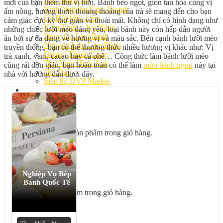
Bếp Nhà Kate
mới của bạn thêm thú vị hơn. Bánh béo ngọt, giòn tan hòa cùng vị
Kinh Nghiệm Kinh Doanh
ấm nồng, hương thơm thoang thoảng của trà sẽ mang đến cho bạn
Cơ Hội Việc Làm
cảm giác cực kỳ thư giản và thoải mái. Không chỉ có hình dạng như
Kiến Thức – Kỹ Năng
những chiếc lưỡi mèo đáng yêu, loại bánh này còn hấp dẫn người
Dụng Cụ Làm Bánh
ăn bởi sự đa dạng về hương vị và màu sắc. Bên cạnh bánh lưỡi mèo
Nguyên Liệu Làm Bánh
truyền thống, bạn có thể thưởng thức nhiều hương vị khác như: Vị
Gương Thành Công
trà xanh, vani, cacao hay cà phê… Công thức làm bánh lưỡi mèo
Thư Viện Hình Ảnh
cũng rất đơn giản, bạn hoàn toàn có thể làm
món bánh ngon
này tại
Hỏi Đáp
nhà với hướng dẫn dưới đây.
Siêu thị ĐVP Market
Việc Làm
Chưa có sản phẩm trong giỏ hàng.
Nghiệp Vụ Bếp
Giỏ hàng
Bánh Quốc Tế
Chưa có sản phẩm trong giỏ hàng.