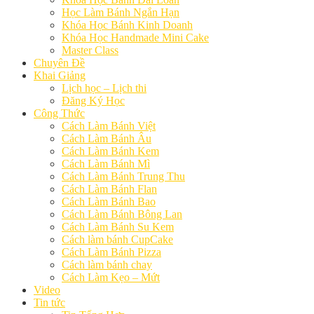
Học Làm Bánh Ngắn Hạn
Khóa Học Bánh Kinh Doanh
Khóa Học Handmade Mini Cake
Master Class
Chuyên Đề
Khai Giảng
Lịch học – Lịch thi
Đăng Ký Học
Công Thức
Cách Làm Bánh Việt
Cách Làm Bánh Âu
Cách Làm Bánh Kem
Cách Làm Bánh Mì
Cách Làm Bánh Trung Thu
Cách Làm Bánh Flan
Cách Làm Bánh Bao
Cách Làm Bánh Bông Lan
Cách Làm Bánh Su Kem
Cách làm bánh CupCake
Cách Làm Bánh Pizza
Cách làm bánh chay
Cách Làm Kẹo – Mứt
Video
Tin tức