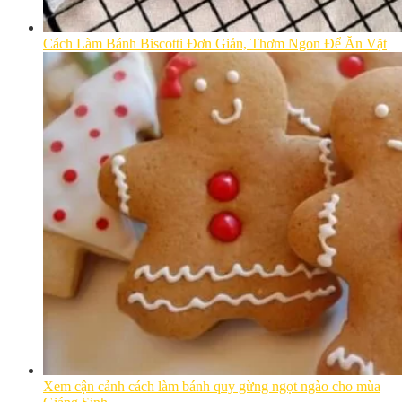
Cách Làm Bánh Biscotti Đơn Giản, Thơm Ngon Để Ăn Vặt
Xem cận cảnh cách làm bánh quy gừng ngọt ngào cho mùa