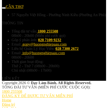
CẦN THƠ
57 Nguyễn Việt Hồng - Phường Ninh Kiều (Phường An Phú)
THÔNG TIN
Tổng đài tư vấn:
1800 255508
08h00 - 20h00 (Miễn phí cước gọi)
Góp ý phản ánh:
028 7109 9232
Email:
gopy@huongnghiepaau.com
Liên hệ Quản Lý Học Viên:
028 7300 2672
Email:
info@huongnghiepaau.com
08h00 - 20h00
Thời gian hoạt động:
Thứ 2 - Thứ 7 (08h00 - 20h00)
Chủ nhật (08h00 - 17h00)
LIÊN KẾT
Copyright 2026 ©
Dạy Làm Bánh. All Rights Reserved.
TỔNG ĐÀI TƯ VẤN (MIỄN PHÍ CƯỚC CUỘC GỌI):
1800 255508
ĐĂNG KÝ ĐỂ ĐƯỢC TƯ VẤN MIỄN PHÍ
Home
Đăng ký