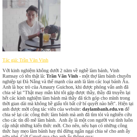
Tác giả: Trần Văn Vinh
Với kinh nghiệm không dưới 2 năm về nghề làm bánh, Vinh
Ramsay có tên thật là:
Trần Văn Vinh
- một thợ làm bánh chuyên
nghiệp tại Đà Nẵng và thế mạnh của anh là làm các loại bánh Âu.
Anh là học trò của Amaury Guichon, khi được phỏng vấn anh đã
chia sẻ lại "Thật may mắn khi tôi gặp được thầy, thầy đã truyền lại
hết các kinh nghiệm làm bánh mà thầy đã tích góp cho mình trong
thời gian dài mà không hề giấu tôi bất cứ bí quyết nào hết". Hiện tại
anh được mời cộng tác viên của website:
daylambanh.edu.vn
để
chia sẻ lại các công thức làm bánh mà anh đã tìm tòi và nghiên cứu
cho các tín đồ mê làm bánh. Anh ấy là một con người vui tính luôn
cập nhật những kiến thức mới. Cho nên, nếu bạn có những công
thức hay mẹo làm bánh hay thì đừng ngần ngại chia sẻ cho anh ấy
nữa nhé. Gửi Gmail qua cho anh ấy thông qua: