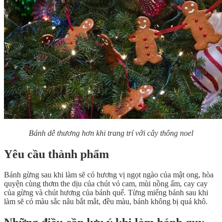
Bánh dễ thương hơn khi trang trí với cây thông noel
Yêu cầu thành phẩm
Bánh gừng sau khi làm sẽ có hương vị ngọt ngào của mật ong, hòa
quyện cùng thơm the dịu của chút vỏ cam, mùi nồng ấm, cay cay
của gừng và chút hương của bánh quế. Từng miếng bánh sau khi
làm sẽ có màu sắc nâu bắt mắt, đều màu, bánh không bị quá khô.