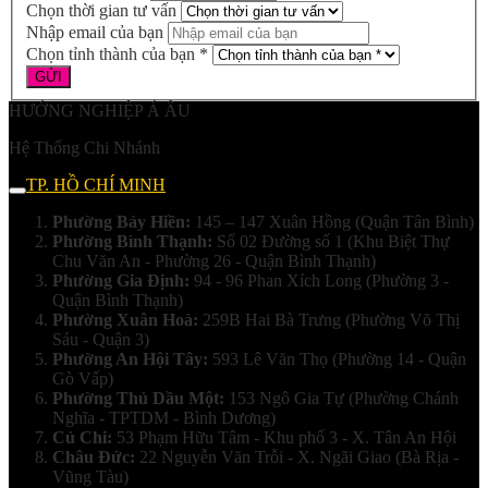
Chọn thời gian tư vấn
Nhập email của bạn
Chọn tỉnh thành của bạn *
HƯỚNG NGHIỆP Á ÂU
Hệ Thống Chi Nhánh
TP. HỒ CHÍ MINH
Phường Bảy Hiền:
145 – 147 Xuân Hồng (Quận Tân Bình)
Phường Bình Thạnh:
Số 02 Đường số 1 (Khu Biệt Thự
Chu Văn An - Phường 26 - Quận Bình Thạnh)
Phường Gia Định:
94 - 96 Phan Xích Long (Phường 3 -
Quận Bình Thạnh)
Phường Xuân Hoà:
259B Hai Bà Trưng (Phường Võ Thị
Sáu - Quận 3)
Phường An Hội Tây:
593 Lê Văn Thọ (Phường 14 - Quận
Gò Vấp)
Phường Thủ Dầu Một:
153 Ngô Gia Tự (Phường Chánh
Nghĩa - TPTDM - Bình Dương)
Củ Chi:
53 Phạm Hữu Tâm - Khu phố 3 - X. Tân An Hội
Châu Đức:
22 Nguyễn Văn Trỗi - X. Ngãi Giao (Bà Rịa -
Vũng Tàu)