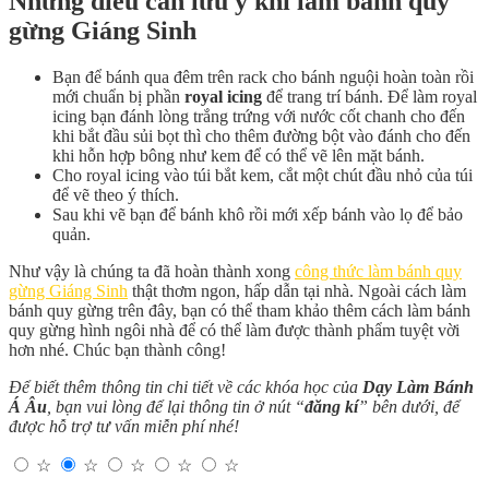
Những điều cần lưu ý khi làm bánh quy
gừng Giáng Sinh
Bạn để bánh qua đêm trên rack cho bánh nguội hoàn toàn rồi
mới chuẩn bị phần
royal icing
để trang trí bánh. Để làm royal
icing bạn đánh lòng trắng trứng với nước cốt chanh cho đến
khi bắt đầu sủi bọt thì cho thêm đường bột vào đánh cho đến
khi hỗn hợp bông như kem để có thể vẽ lên mặt bánh.
Cho royal icing vào túi bắt kem, cắt một chút đầu nhỏ của túi
để vẽ theo ý thích.
Sau khi vẽ bạn để bánh khô rồi mới xếp bánh vào lọ để bảo
quản.
Như vậy là chúng ta đã hoàn thành xong
công thức làm bánh quy
gừng Giáng Sinh
thật thơm ngon, hấp dẫn tại nhà. Ngoài cách làm
bánh quy gừng trên đây, bạn có thể tham khảo thêm cách làm bánh
quy gừng hình ngôi nhà để có thể làm được thành phẩm tuyệt vời
hơn nhé. Chúc bạn thành công!
Để biết thêm thông tin chi tiết về các khóa học của
Dạy Làm Bánh
Á Âu
, bạn vui lòng để lại thông tin ở nút “
đăng kí
” bên dưới, để
được hỗ trợ tư vấn miễn phí nhé!
☆
☆
☆
☆
☆