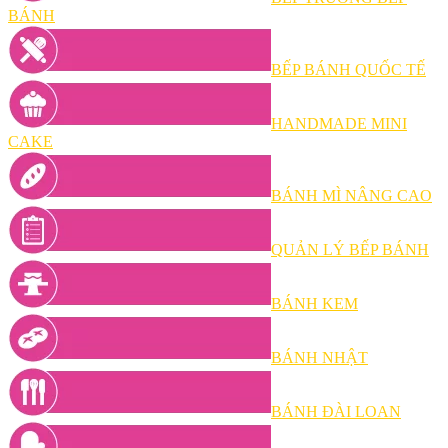
BÁNH
BẾP BÁNH QUỐC TẾ
HANDMADE MINI
CAKE
BÁNH MÌ NÂNG CAO
QUẢN LÝ BẾP BÁNH
BÁNH KEM
BÁNH NHẬT
BÁNH ĐÀI LOAN