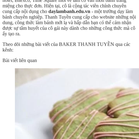
hotel, Bitexco, Time Square mời về làm cố vấn món bánh tráng
miệng cho thực đơn. Hiện tại, cô là cộng tác viên chính chuyên
cung cấp nội dụng cho
daylambanh.edu.vn
- một trường dạy làm
bánh chuyên nghiệp. Thanh Tuyền cung cấp cho website những nội
dung, công thức làm bánh mới lạ và hấp dẫn bạn có thể cảm nhận
được sự tâm huyết của cô gái này dành cho những công thức mà cô
ấy tạo ra.
Theo dõi những bài viết của BAKER THANH TUYỀN qua các
kênh:
Bài viết liên quan