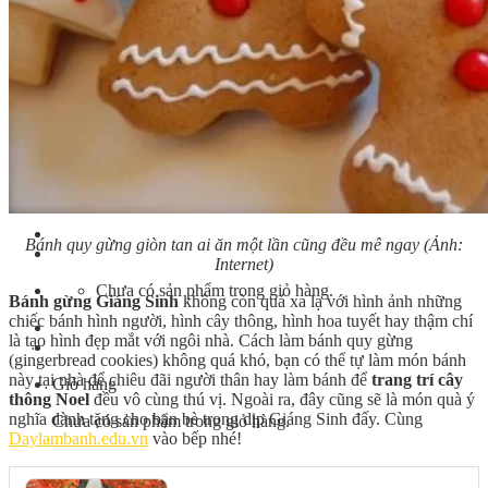
Bếp Nhà Kate
Kinh Nghiệm Kinh Doanh
Cơ Hội Việc Làm
Kiến Thức – Kỹ Năng
Dụng Cụ Làm Bánh
Nguyên Liệu Làm Bánh
Gương Thành Công
Thư Viện Hình Ảnh
Hỏi Đáp
Siêu thị ĐVP Market
Việc Làm
Bánh quy gừng giòn tan ai ăn một lần cũng đều mê ngay (Ảnh:
Internet)
Chưa có sản phẩm trong giỏ hàng.
Bánh gừng Giáng Sinh
không còn quá xa lạ với hình ảnh những
chiếc bánh hình người, hình cây thông, hình hoa tuyết hay thậm chí
là tạo hình đẹp mắt với ngôi nhà. Cách làm bánh quy gừng
(gingerbread cookies) không quá khó, bạn có thể tự làm món bánh
này tại nhà để chiêu đãi người thân hay làm bánh để
trang trí cây
Giỏ hàng
thông Noel
đều vô cùng thú vị. Ngoài ra, đây cũng sẽ là món quà ý
nghĩa dành tặng cho bạn bè trong dịp Giáng Sinh đấy. Cùng
Chưa có sản phẩm trong giỏ hàng.
Daylambanh.edu.vn
vào bếp nhé!