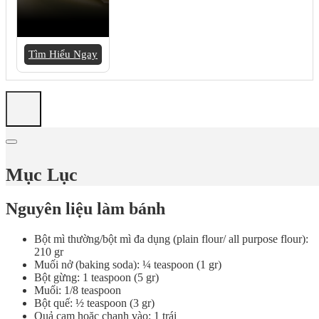
Tìm Hiểu Ngay
Mục Lục
Nguyên liệu làm bánh
Bột mì thường/bột mì đa dụng (plain flour/ all purpose flour):
210 gr
Muối nở (baking soda): ¼ teaspoon (1 gr)
Bột gừng: 1 teaspoon (5 gr)
Muối: 1/8 teaspoon
Bột quế: ½ teaspoon (3 gr)
Quả cam hoặc chanh vào: 1 trái