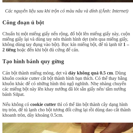
Các nguyên liệu sau khi trộn có màu nâu và dính ((Ảnh: Internet)
Công đoạn ủ bột
Chuẩn bị một miếng giấy nến rộng, đổ bột lên miếng giấy này, cuộn
miếng giấy lại và dùng tay nén thành hình dẹt (nén qua miếng giấy,
không dùng tay đụng vào bột). Bọc kín miếng bột, để tủ lạnh từ
1 –
2 tiếng
hoặc đến khi bột đủ cứng để cán.
Tạo hình bánh quy gừng
Cán bột thành miếng mỏng, dẹt và
dày không quá 0.5 cm
. Dùng
khuôn cookie cutter cắt bột thành hình bạn thích. Có thể thay bằng
khuôn khác để có những hình thù ngộ nghĩnh. Nhẹ nhàng chuyển
các miếng bột này lên khay nướng đã lót sẵn giấy nến/ tấm nướng
bánh Silpat.
Nếu không có
cookie cutter
thì có thể lăn bột thành cây dạng hình
trụ tròn, để tủ lạnh cho bột tương đối cứng lại rồi dùng dao cắt thành
khoanh tròn, dày khoảng 0.5cm.