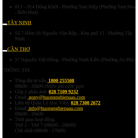
013 – 014 Đồng Khởi - Phường Tam Hiệp (Phường Tam Hoà
- Biên Hoà)
TÂY NINH
Số 7 Hẻm 18 Nguyễn Văn Rốp - Khu phố 12 - Phường Tây
Ninh
CẦN THƠ
57 Nguyễn Việt Hồng - Phường Ninh Kiều (Phường An Phú)
THÔNG TIN
Tổng đài tư vấn:
1800 255508
08h00 - 20h00 (Miễn phí cước gọi)
Góp ý phản ánh:
028 7109 9232
Email:
gopy@huongnghiepaau.com
Liên hệ Quản Lý Học Viên:
028 7300 2672
Email:
info@huongnghiepaau.com
08h00 - 20h00
Thời gian hoạt động:
Thứ 2 - Thứ 7 (08h00 - 20h00)
Chủ nhật (08h00 - 17h00)