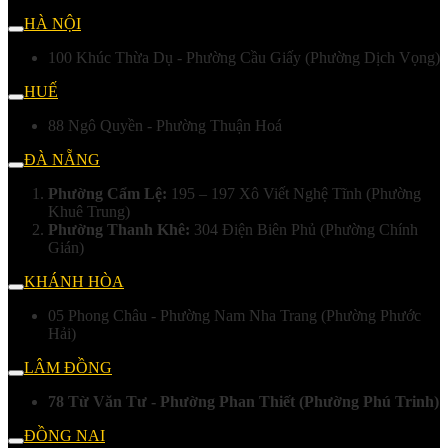
HÀ NỘI
100 Khúc Thừa Dụ - Phường Cầu Giấy (Phường Dịch Vọng)
HUẾ
88 Ngô Quyền - Phường Thuận Hoá
ĐÀ NẴNG
Phường Cẩm Lệ:
195 – 197 Xô Viết Nghệ Tĩnh (Phường
Khuê Trung)
Phường Thanh Khê:
304 Điện Biên Phủ (Phường Chính
Gián)
KHÁNH HÒA
05 Phong Châu - Phường Nam Nha Trang (Phường Phước
Hải)
LÂM ĐỒNG
78 Từ Văn Tư - Phường Phan Thiết (Phường Phú Trinh)
ĐỒNG NAI