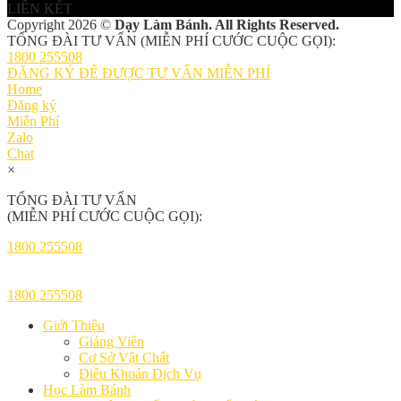
LIÊN KẾT
Copyright 2026 ©
Dạy Làm Bánh. All Rights Reserved.
TỔNG ĐÀI TƯ VẤN (MIỄN PHÍ CƯỚC CUỘC GỌI):
1800 255508
ĐĂNG KÝ ĐỂ ĐƯỢC TƯ VẤN MIỄN PHÍ
Home
Đăng ký
Miễn Phí
Zalo
Chat
×
TỔNG ĐÀI TƯ VẤN
(MIỄN PHÍ CƯỚC CUỘC GỌI):
1800 255508
1800 255508
Giới Thiệu
Giảng Viên
Cơ Sở Vật Chất
Điều Khoản Dịch Vụ
Học Làm Bánh