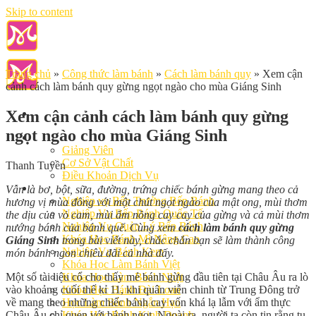
Skip to content
Trang chủ
»
Công thức làm bánh
»
Cách làm bánh quy
»
Xem cận
cảnh cách làm bánh quy gừng ngọt ngào cho mùa Giáng Sinh
Xem cận cảnh cách làm bánh quy gừng
ngọt ngào cho mùa Giáng Sinh
Giới Thiệu
Giảng Viên
Cơ Sở Vật Chất
Thanh Tuyền
Điều Khoản Dịch Vụ
Học Làm Bánh
Vẫn là bơ, bột, sữa, đường, trứng chiếc bánh gừng mang theo cả
Nghiệp vụ Bếp Trưởng Bếp Bánh
hương vị mùa đông với một chút ngọt ngào của mật ong, mùi thơm
Nghiệp Vụ Bếp Bánh Quốc Tế
the dịu của vỏ cam, mùi ấm nồng cay cay của gừng và cả mùi thơm
Nghiệp Vụ Quản Lý Bếp Bánh
nướng bánh của bánh quế. Cùng xem
cách làm bánh quy gừng
Khóa Học Bánh Mì Nâng Cao
Giáng Sinh
trong bài viết này, chắc chắn bạn sẽ làm thành công
Nghiệp Vụ Bánh Kem
món bánh ngon chiêu đãi cả nhà đấy.
Khóa Học Làm Bánh Việt
Một số tài liệu cổ cho thấy mẻ bánh gừng đầu tiên tại Châu Âu ra lò
Khóa Học Làm Bánh Nhật
vào khoảng cuối thế kỉ 11, khi quân viễn chinh từ Trung Đông trở
Khóa Học Bánh Đài Loan
về mang theo những chiếc bánh cay vốn khá lạ lẫm với ẩm thực
Học Làm Bánh Ngắn Hạn
Châu Âu chỉ quen với bánh ngọt. Ngoài ra, người ta còn tin rằng tu
Khóa Học Bánh Kinh Doanh