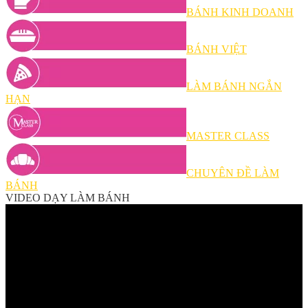
BÁNH KINH DOANH
BÁNH VIỆT
LÀM BÁNH NGẮN
HẠN
MASTER CLASS
CHUYÊN ĐỀ LÀM
BÁNH
VIDEO DẠY LÀM BÁNH