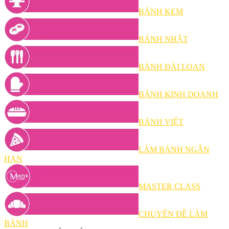
BÁNH KEM
BÁNH NHẬT
BÁNH ĐÀI LOAN
BÁNH KINH DOANH
BÁNH VIỆT
LÀM BÁNH NGẮN
HẠN
MASTER CLASS
CHUYÊN ĐỀ LÀM
BÁNH