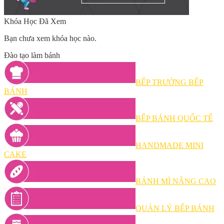
Khóa Học Đã Xem
Bạn chưa xem khóa học nào.
Đào tạo làm bánh
BẾP TRƯỞNG BẾP
BÁNH
BẾP BÁNH QUỐC TẾ
HANDMADE MINI
CAKE
BÁNH MÌ NÂNG CAO
QUẢN LÝ BẾP BÁNH