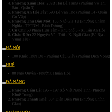
Phường Xuân Hoà:
259B Hai Bà Trưng (Phường Võ Thị
Sáu - Quận 3)
Phường An Hội Tây:
593 Lê Văn Thọ (Phường 14 - Quận
Gò Vấp)
Phường Thủ Dầu Một:
153 Ngô Gia Tự (Phường Chánh
Nghĩa - TPTDM - Bình Dương)
Củ Chi:
53 Phạm Hữu Tâm - Khu phố 3 - X. Tân An Hội
Châu Đức:
22 Nguyễn Văn Trỗi - X. Ngãi Giao (Bà Rịa -
Vũng Tàu)
HÀ NỘI
100 Khúc Thừa Dụ - Phường Cầu Giấy (Phường Dịch Vọng)
HUẾ
88 Ngô Quyền - Phường Thuận Hoá
ĐÀ NẴNG
Phường Cẩm Lệ:
195 – 197 Xô Viết Nghệ Tĩnh (Phường
Khuê Trung)
Phường Thanh Khê:
304 Điện Biên Phủ (Phường Chính
Gián)