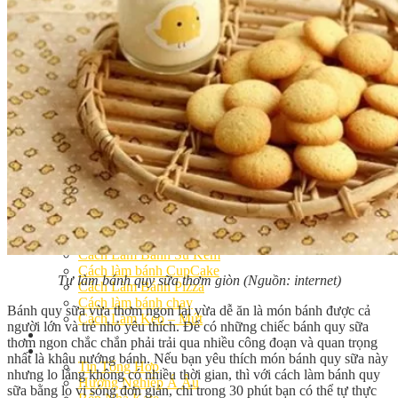
Khóa Học Handmade Mini Cake
Master Class
Chuyên Đề
Khai Giảng
Lịch học – Lịch thi
Đăng Ký Học
Công Thức
Cách Làm Bánh Việt
Cách Làm Bánh Âu
Cách Làm Bánh Kem
Cách Làm Bánh Mì
Cách Làm Bánh Trung Thu
Cách Làm Bánh Flan
Cách Làm Bánh Bao
Cách Làm Bánh Bông Lan
Cách Làm Bánh Su Kem
Cách làm bánh CupCake
Tự làm bánh quy sữa thơm giòn (Nguồn: internet)
Cách Làm Bánh Pizza
Cách làm bánh chay
Bánh quy sữa vừa thơm ngon lại vừa dễ ăn là món bánh được cả
Cách Làm Kẹo – Mứt
người lớn và trẻ nhỏ yêu thích. Để có những chiếc bánh quy sữa
Video
thơm ngon chắc chắn phải trải qua nhiều công đoạn và quan trọng
Tin tức
nhất là khâu nướng bánh. Nếu bạn yêu thích món bánh quy sữa này
Tin Tổng Hợp
nhưng lo lắng không có nhiều thời gian, thì với cách làm bánh quy
Hướng Nghiệp Á Âu
sữa bằng lo vi sóng đơn giản, chỉ trong 30 phút bạn có thể tự thực