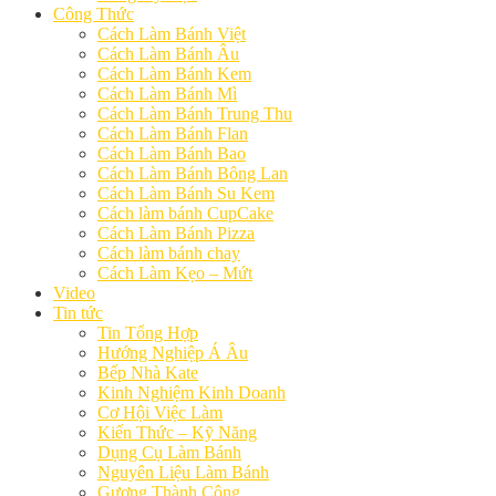
Công Thức
Cách Làm Bánh Việt
Cách Làm Bánh Âu
Cách Làm Bánh Kem
Cách Làm Bánh Mì
Cách Làm Bánh Trung Thu
Cách Làm Bánh Flan
Cách Làm Bánh Bao
Cách Làm Bánh Bông Lan
Cách Làm Bánh Su Kem
Cách làm bánh CupCake
Cách Làm Bánh Pizza
Cách làm bánh chay
Cách Làm Kẹo – Mứt
Video
Tin tức
Tin Tổng Hợp
Hướng Nghiệp Á Âu
Bếp Nhà Kate
Kinh Nghiệm Kinh Doanh
Cơ Hội Việc Làm
Kiến Thức – Kỹ Năng
Dụng Cụ Làm Bánh
Nguyên Liệu Làm Bánh
Gương Thành Công