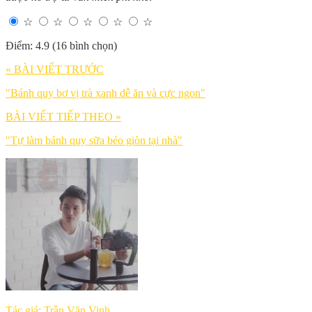
☆
☆
☆
☆
☆
Điểm: 4.9 (16 bình chọn)
« BÀI VIẾT TRƯỚC
"Bánh quy bơ vị trà xanh dễ ăn và cực ngon"
BÀI VIẾT TIẾP THEO »
"Tự làm bánh quy sữa béo giòn tại nhà"
Tác giả: Trần Văn Vinh