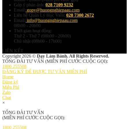
Góp ý phản ánh:
028 7109 9232
Email:
gopy@huongnghiepaau.com
Liên hệ Quản Lý Học Viên:
028 7300 2672
Email:
info@huongnghiepaau.com
08h00 - 20h00
Thời gian hoạt động:
Thứ 2 - Thứ 7 (08h00 - 20h00)
Chủ nhật (08h00 - 17h00)
LIÊN KẾT
Copyright 2026 ©
Dạy Làm Bánh. All Rights Reserved.
TỔNG ĐÀI TƯ VẤN (MIỄN PHÍ CƯỚC CUỘC GỌI):
1800 255508
ĐĂNG KÝ ĐỂ ĐƯỢC TƯ VẤN MIỄN PHÍ
Home
Đăng ký
Miễn Phí
Zalo
Chat
×
TỔNG ĐÀI TƯ VẤN
(MIỄN PHÍ CƯỚC CUỘC GỌI):
1800 255508