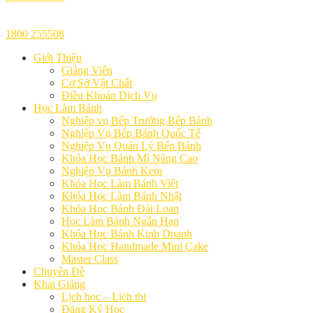
1800 255508
Giới Thiệu
Giảng Viên
Cơ Sở Vật Chất
Điều Khoản Dịch Vụ
Học Làm Bánh
Nghiệp vụ Bếp Trưởng Bếp Bánh
Nghiệp Vụ Bếp Bánh Quốc Tế
Nghiệp Vụ Quản Lý Bếp Bánh
Khóa Học Bánh Mì Nâng Cao
Nghiệp Vụ Bánh Kem
Khóa Học Làm Bánh Việt
Khóa Học Làm Bánh Nhật
Khóa Học Bánh Đài Loan
Học Làm Bánh Ngắn Hạn
Khóa Học Bánh Kinh Doanh
Khóa Học Handmade Mini Cake
Master Class
Chuyên Đề
Khai Giảng
Lịch học – Lịch thi
Đăng Ký Học