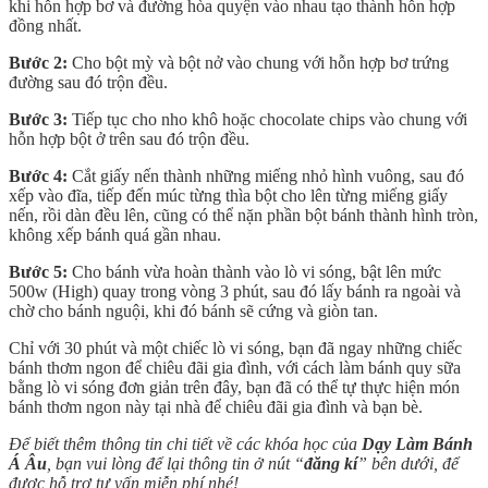
khi hỗn hợp bơ và đường hòa quyện vào nhau tạo thành hỗn hợp
đồng nhất.
Bước 2:
Cho bột mỳ và bột nở vào chung với hỗn hợp bơ trứng
đường sau đó trộn đều.
Bước 3:
Tiếp tục cho nho khô hoặc chocolate chips vào chung với
hỗn hợp bột ở trên sau đó trộn đều.
Bước 4:
Cắt giấy nến thành những miếng nhỏ hình vuông, sau đó
xếp vào đĩa, tiếp đến múc từng thìa bột cho lên từng miếng giấy
nến, rồi dàn đều lên, cũng có thể nặn phần bột bánh thành hình tròn,
không xếp bánh quá gần nhau.
Bước 5:
Cho bánh vừa hoàn thành vào lò vi sóng, bật lên mức
500w (High) quay trong vòng 3 phút, sau đó lấy bánh ra ngoài và
chờ cho bánh nguội, khi đó bánh sẽ cứng và giòn tan.
Chỉ với 30 phút và một chiếc lò vi sóng, bạn đã ngay những chiếc
bánh thơm ngon để chiêu đãi gia đình, với cách làm bánh quy sữa
bằng lò vi sóng đơn giản trên đây, bạn đã có thể tự thực hiện món
bánh thơm ngon này tại nhà để chiêu đãi gia đình và bạn bè.
Để biết thêm thông tin chi tiết về các khóa học của
Dạy Làm Bánh
Á Âu
, bạn vui lòng để lại thông tin ở nút “
đăng kí
” bên dưới, để
được hỗ trợ tư vấn miễn phí nhé!