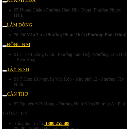
KHÁNH HÒA
05 Phong Châu - Phường Nam Nha Trang (Phường Phước
Hải)
LÂM ĐỒNG
78 Từ Văn Tư - Phường Phan Thiết (Phường Phú Trinh)
ĐỒNG NAI
013 – 014 Đồng Khởi - Phường Tam Hiệp (Phường Tam Hoà
- Biên Hoà)
TÂY NINH
Số 7 Hẻm 18 Nguyễn Văn Rốp - Khu phố 12 - Phường Tây
Ninh
CẦN THƠ
57 Nguyễn Việt Hồng - Phường Ninh Kiều (Phường An Phú)
THÔNG TIN
Tổng đài tư vấn:
1800 255508
08h00 - 20h00 (Miễn phí cước gọi)