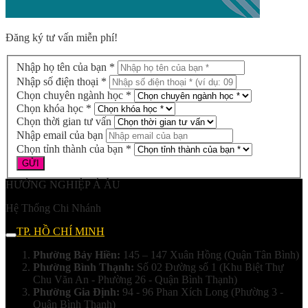
Đăng ký tư vấn miễn phí!
Nhập họ tên của bạn *
Nhập số điện thoại *
Chọn chuyên ngành học *
Chọn khóa học *
Chọn thời gian tư vấn
Nhập email của bạn
Chọn tỉnh thành của bạn *
HƯỚNG NGHIỆP Á ÂU
Hệ Thống Chi Nhánh
TP. HỒ CHÍ MINH
Phường Bảy Hiền:
145 – 147 Xuân Hồng (Quận Tân Bình)
Phường Bình Thạnh:
Số 02 Đường số 1 (Khu Biệt Thự
Chu Văn An - Phường 26 - Quận Bình Thạnh)
Phường Gia Định:
94 - 96 Phan Xích Long (Phường 3 -
Quận Bình Thạnh)