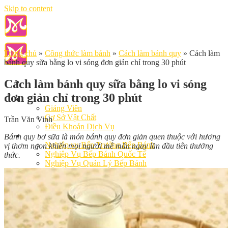
Skip to content
Trang chủ
»
Công thức làm bánh
»
Cách làm bánh quy
»
Cách làm
bánh quy sữa bằng lo vi sóng đơn giản chỉ trong 30 phút
Cách làm bánh quy sữa bằng lo vi sóng
đơn giản chỉ trong 30 phút
Giới Thiệu
Giảng Viên
Cơ Sở Vật Chất
Trần Văn Vinh
Điều Khoản Dịch Vụ
Học Làm Bánh
Bánh quy bơ sữa là món bánh quy đơn giản quen thuộc với hương
Nghiệp vụ Bếp Trưởng Bếp Bánh
vị thơm ngon khiến mọi người mê mẩn ngay lần đầu tiên thưởng
Nghiệp Vụ Bếp Bánh Quốc Tế
thức.
Nghiệp Vụ Quản Lý Bếp Bánh
Khóa Học Bánh Mì Nâng Cao
Nghiệp Vụ Bánh Kem
Khóa Học Làm Bánh Việt
Khóa Học Làm Bánh Nhật
Khóa Học Bánh Đài Loan
Học Làm Bánh Ngắn Hạn
Khóa Học Bánh Kinh Doanh