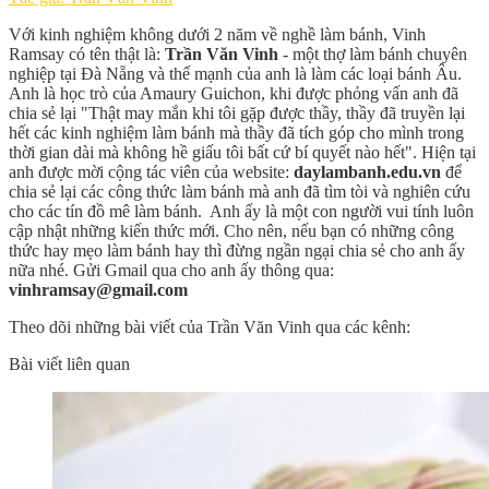
Với kinh nghiệm không dưới 2 năm về nghề làm bánh, Vinh
Ramsay có tên thật là:
Trần Văn Vinh
- một thợ làm bánh chuyên
nghiệp tại Đà Nẵng và thế mạnh của anh là làm các loại bánh Âu.
Anh là học trò của Amaury Guichon, khi được phỏng vấn anh đã
chia sẻ lại "Thật may mắn khi tôi gặp được thầy, thầy đã truyền lại
hết các kinh nghiệm làm bánh mà thầy đã tích góp cho mình trong
thời gian dài mà không hề giấu tôi bất cứ bí quyết nào hết". Hiện tại
anh được mời cộng tác viên của website:
daylambanh.edu.vn
để
chia sẻ lại các công thức làm bánh mà anh đã tìm tòi và nghiên cứu
cho các tín đồ mê làm bánh. Anh ấy là một con người vui tính luôn
cập nhật những kiến thức mới. Cho nên, nếu bạn có những công
thức hay mẹo làm bánh hay thì đừng ngần ngại chia sẻ cho anh ấy
nữa nhé. Gửi Gmail qua cho anh ấy thông qua:
vinhramsay@gmail.com
Theo dõi những bài viết của Trần Văn Vinh qua các kênh:
Bài viết liên quan