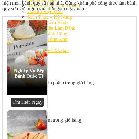
Bếp Nhà Kate
hiện món bánh quy sữa tại nhà. Cùng khám phá công thức làm bánh
Kinh Nghiệm Kinh Doanh
quy sữa vừa ngon vừa đơn giản ngay nào.
Cơ Hội Việc Làm
Kiến Thức – Kỹ Năng
Dụng Cụ Làm Bánh
Nguyên Liệu Làm Bánh
Gương Thành Công
Thư Viện Hình Ảnh
Hỏi Đáp
Siêu thị ĐVP Market
Việc Làm
Nghiệp Vụ Bếp
Bánh Quốc Tế
Chưa có sản phẩm trong giỏ hàng.
Tìm Hiểu Ngay
Giỏ hàng
Chưa có sản phẩm trong giỏ hàng.