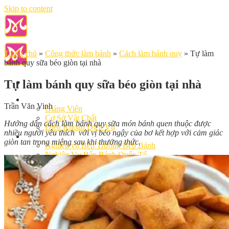
Skip to content
Trang chủ
»
Công thức làm bánh
»
Cách làm bánh quy
»
Tự làm
bánh quy sữa béo giòn tại nhà
Tự làm bánh quy sữa béo giòn tại nhà
Giới Thiệu
Trần Văn Vinh
Giảng Viên
Cơ Sở Vật Chất
Hướng dẫn cách làm bánh quy sữa món bánh quen thuộc được
Điều Khoản Dịch Vụ
nhiều người yêu thích với vị béo ngậy của bơ kết hợp với cảm giác
Học Làm Bánh
giòn tan trong miệng sau khi thưởng thức.
Nghiệp vụ Bếp Trưởng Bếp Bánh
Nghiệp Vụ Bếp Bánh Quốc Tế
Nghiệp Vụ Quản Lý Bếp Bánh
Khóa Học Bánh Mì Nâng Cao
Nghiệp Vụ Bánh Kem
Khóa Học Làm Bánh Việt
Khóa Học Làm Bánh Nhật
Khóa Học Bánh Đài Loan
Học Làm Bánh Ngắn Hạn
Khóa Học Bánh Kinh Doanh