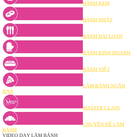
BÁNH KEM
BÁNH NHẬT
BÁNH ĐÀI LOAN
BÁNH KINH DOANH
BÁNH VIỆT
LÀM BÁNH NGẮN
HẠN
MASTER CLASS
CHUYÊN ĐỀ LÀM
BÁNH
VIDEO DẠY LÀM BÁNH