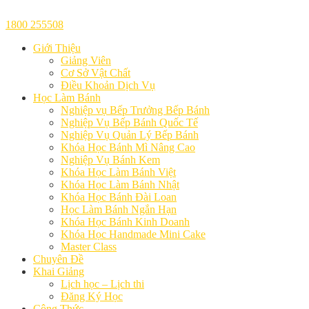
1800 255508
Giới Thiệu
Giảng Viên
Cơ Sở Vật Chất
Điều Khoản Dịch Vụ
Học Làm Bánh
Nghiệp vụ Bếp Trưởng Bếp Bánh
Nghiệp Vụ Bếp Bánh Quốc Tế
Nghiệp Vụ Quản Lý Bếp Bánh
Khóa Học Bánh Mì Nâng Cao
Nghiệp Vụ Bánh Kem
Khóa Học Làm Bánh Việt
Khóa Học Làm Bánh Nhật
Khóa Học Bánh Đài Loan
Học Làm Bánh Ngắn Hạn
Khóa Học Bánh Kinh Doanh
Khóa Học Handmade Mini Cake
Master Class
Chuyên Đề
Khai Giảng
Lịch học – Lịch thi
Đăng Ký Học
Công Thức