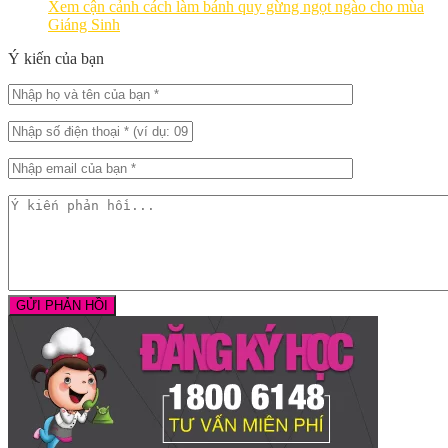
Xem cận cảnh cách làm bánh quy gừng ngọt ngào cho mùa
Giáng Sinh
Ý kiến của bạn