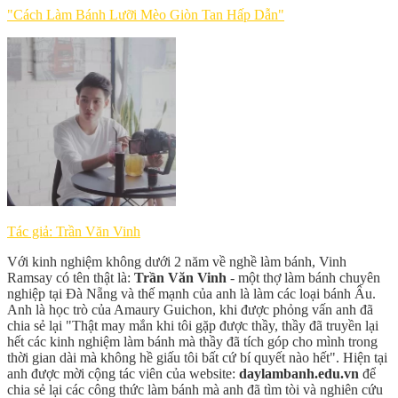
"Cách Làm Bánh Lưỡi Mèo Giòn Tan Hấp Dẫn"
Tác giả: Trần Văn Vinh
Với kinh nghiệm không dưới 2 năm về nghề làm bánh, Vinh
Ramsay có tên thật là:
Trần Văn Vinh
- một thợ làm bánh chuyên
nghiệp tại Đà Nẵng và thế mạnh của anh là làm các loại bánh Âu.
Anh là học trò của Amaury Guichon, khi được phỏng vấn anh đã
chia sẻ lại "Thật may mắn khi tôi gặp được thầy, thầy đã truyền lại
hết các kinh nghiệm làm bánh mà thầy đã tích góp cho mình trong
thời gian dài mà không hề giấu tôi bất cứ bí quyết nào hết". Hiện tại
anh được mời cộng tác viên của website:
daylambanh.edu.vn
để
chia sẻ lại các công thức làm bánh mà anh đã tìm tòi và nghiên cứu