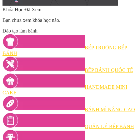
Khóa Học Đã Xem
Bạn chưa xem khóa học nào.
Đào tạo làm bánh
BẾP TRƯỞNG BẾP
BÁNH
BẾP BÁNH QUỐC TẾ
HANDMADE MINI
CAKE
BÁNH MÌ NÂNG CAO
QUẢN LÝ BẾP BÁNH