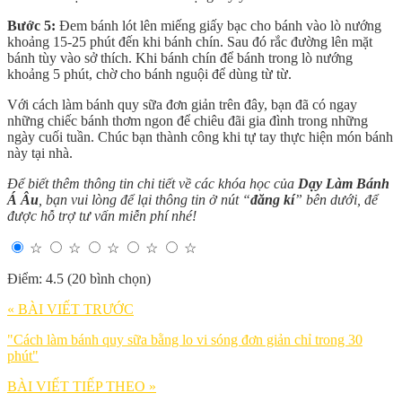
Bước 5:
Đem bánh lót lên miếng giấy bạc cho bánh vào lò nướng
khoảng 15-25 phút đến khi bánh chín. Sau đó rắc đường lên mặt
bánh tùy vào sở thích. Khi bánh chín để bánh trong lò nướng
khoảng 5 phút, chờ cho bánh nguội để dùng từ từ.
Với cách làm bánh quy sữa đơn giản trên đây, bạn đã có ngay
những chiếc bánh thơm ngon để chiêu đãi gia đình trong những
ngày cuối tuần. Chúc bạn thành công khi tự tay thực hiện món bánh
này tại nhà.
Để biết thêm thông tin chi tiết về các khóa học của
Dạy Làm Bánh
Á Âu
, bạn vui lòng để lại thông tin ở nút “
đăng kí
” bên dưới, để
được hỗ trợ tư vấn miễn phí nhé!
☆
☆
☆
☆
☆
Điểm: 4.5 (20 bình chọn)
« BÀI VIẾT TRƯỚC
"Cách làm bánh quy sữa bằng lo vi sóng đơn giản chỉ trong 30
phút"
BÀI VIẾT TIẾP THEO »