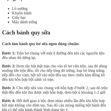
Lò nướng
Khuôn bánh
Giấy bạc
Máy đánh trứng
Cách bánh quy sữa
Cách làm bánh quy bơ sữa ngon đúng chuẩn:
Bước 1:
Trộn bơ chung với một ít đường đến khi các nguyên liệu
đều nhau thì dừng lại.
Bước 2:
Đem rây bột thật mịn cho vào tô bơ vừa trộn, sau đó dùng
muỗng lớn trộn đều, rồi cho tiếp lòng đỏ trứng, loại bỏ lòng trắng,
tiếp đến cho vani, bột nở vào trộn đều tay theo chiều kim đồng hồ
đến khi hỗn hợp bột sánh và mịn.
Bước 3:
Cho tiếp sữa vào chung với hỗn hợp ở bước 2, sau đó trộn
thật đều đến khi thu được một hỗn hợp, đem bột ủ khoảng 1-2 giờ.
Bước 4:
Hết thời gian ủ bột, đem nhào nhiều lần đến khi hỗn hợp
bột mịn không còn dính tay. Sau đó cán mỏng miếng bột bánh đến
khi có thể nặn bánh thành hình dạng tùy ý.