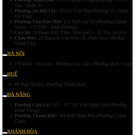
Sáu - Quận 3)
Phường An Hội Tây:
593 Lê Văn Thọ (Phường 14 - Quận
Gò Vấp)
Phường Thủ Dầu Một:
153 Ngô Gia Tự (Phường Chánh
Nghĩa - TPTDM - Bình Dương)
Củ Chi:
53 Phạm Hữu Tâm - Khu phố 3 - X. Tân An Hội
Châu Đức:
22 Nguyễn Văn Trỗi - X. Ngãi Giao (Bà Rịa -
Vũng Tàu)
HÀ NỘI
100 Khúc Thừa Dụ - Phường Cầu Giấy (Phường Dịch Vọng)
HUẾ
88 Ngô Quyền - Phường Thuận Hoá
ĐÀ NẴNG
Phường Cẩm Lệ:
195 – 197 Xô Viết Nghệ Tĩnh (Phường
Khuê Trung)
Phường Thanh Khê:
304 Điện Biên Phủ (Phường Chính
Gián)
KHÁNH HÒA