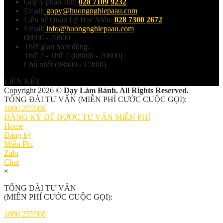
Góp ý phản ánh:
028 7109 9232
Email:
gopy@huongnghiepaau.com
Liên hệ Quản Lý Học Viên:
028 7300 2672
Email:
info@huongnghiepaau.com
08h00 - 20h00
Thời gian hoạt động:
Thứ 2 - Thứ 7 (08h00 - 20h00)
Chủ nhật (08h00 - 17h00)
LIÊN KẾT
Copyright 2026 ©
Dạy Làm Bánh. All Rights Reserved.
TỔNG ĐÀI TƯ VẤN (MIỄN PHÍ CƯỚC CUỘC GỌI):
1800 255508
ĐĂNG KÝ ĐỂ ĐƯỢC TƯ VẤN MIỄN PHÍ
Home
Đăng ký
Miễn Phí
Zalo
Chat
×
TỔNG ĐÀI TƯ VẤN
(MIỄN PHÍ CƯỚC CUỘC GỌI):
1800 255508