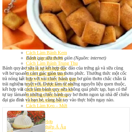
Khóa Học Handmade Mini Cake
Master Class
Chuyên Đề
Khai Giảng
Lịch học – Lịch thi
Đăng Ký Học
Công Thức
Cách Làm Bánh Việt
Cách Làm Bánh Âu
Cách Làm Bánh Kem
Bánh quy sữa thơm giòn (Nguồn: internet)
Cách Làm Bánh Mì
Cách Làm Bánh Trung Thu
Bánh quy bơ sữa là sự kết hợp độc đáo của trứng gà và sữa cùng
Cách Làm Bánh Flan
với bơ tạo nên cảm giác giòn tan thơm phức. Thưởng thức một cốc
Cách Làm Bánh Bao
trà nóng kết hợp với vài chiếc bánh quy bơ giòn thơm chắc chắn là
Cách Làm Bánh Bông Lan
trải nghiệm tuyệt vời. Được làm từ những nguyên liệu quen thuộc,
Cách Làm Bánh Su Kem
kết hợp với cách làm bánh quy sữa không quá phức tạp, bạn có thể
Cách làm bánh CupCake
tự tay làm nên những chiếc bánh quy bơ thơm ngon tại nhà để chiêu
Cách Làm Bánh Pizza
đại gia đình và bạn bè, cùng bắt tay vào thực hiện ngay nào.
Cách làm bánh chay
Cách Làm Kẹo – Mứt
Video
Tin tức
Tin Tổng Hợp
Hướng Nghiệp Á Âu