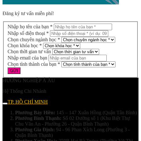
Đăng ký tư vấn miễn phí!
Nhập họ tên của bạn *
Nhập số điện thoại *
Chọn chuyên ngành học *
Chọn khóa học *
Chọn thời gian tư vấn
Nhập email của bạn
Chọn tỉnh thành của bạn *
HƯỚNG NGHIỆP Á ÂU
Hệ Thống Chi Nhánh
TP. HỒ CHÍ MINH
Phường Bảy Hiền:
145 – 147 Xuân Hồng (Quận Tân Bình)
Phường Bình Thạnh:
Số 02 Đường số 1 (Khu Biệt Thự
Chu Văn An - Phường 26 - Quận Bình Thạnh)
Phường Gia Định:
94 - 96 Phan Xích Long (Phường 3 -
Quận Bình Thạnh)
Phường Xuân Hoà:
259B Hai Bà Trưng (Phường Võ Thị