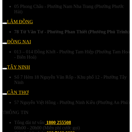
05 Phong Châu - Phường Nam Nha Trang (Phường Phước
Hải)
LÂM ĐỒNG
78 Từ Văn Tư - Phường Phan Thiết (Phường Phú Trinh)
ĐỒNG NAI
013 – 014 Đồng Khởi - Phường Tam Hiệp (Phường Tam Hoà
- Biên Hoà)
TÂY NINH
Số 7 Hẻm 18 Nguyễn Văn Rốp - Khu phố 12 - Phường Tây
Ninh
CẦN THƠ
57 Nguyễn Việt Hồng - Phường Ninh Kiều (Phường An Phú)
THÔNG TIN
Tổng đài tư vấn:
1800 255508
08h00 - 20h00 (Miễn phí cước gọi)