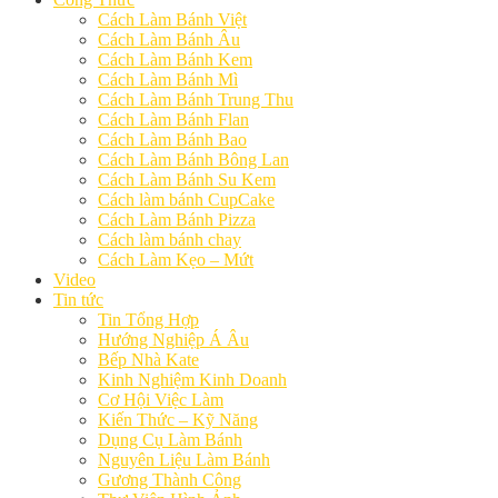
Cách Làm Bánh Việt
Cách Làm Bánh Âu
Cách Làm Bánh Kem
Cách Làm Bánh Mì
Cách Làm Bánh Trung Thu
Cách Làm Bánh Flan
Cách Làm Bánh Bao
Cách Làm Bánh Bông Lan
Cách Làm Bánh Su Kem
Cách làm bánh CupCake
Cách Làm Bánh Pizza
Cách làm bánh chay
Cách Làm Kẹo – Mứt
Video
Tin tức
Tin Tổng Hợp
Hướng Nghiệp Á Âu
Bếp Nhà Kate
Kinh Nghiệm Kinh Doanh
Cơ Hội Việc Làm
Kiến Thức – Kỹ Năng
Dụng Cụ Làm Bánh
Nguyên Liệu Làm Bánh
Gương Thành Công