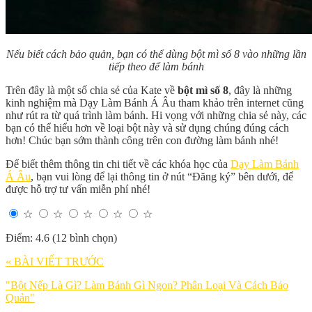
Nếu biết cách bảo quản, bạn có thể dùng bột mì số 8 vào những lần
tiếp theo để làm bánh
Trên đây là một số chia sẻ của Kate về
bột mì số 8
, đây là những
kinh nghiệm mà Dạy Làm Bánh Á Âu tham khảo trên internet cũng
như rút ra từ quá trình làm bánh. Hi vọng với những chia sẻ này, các
bạn có thể hiểu hơn về loại bột này và sử dụng chúng đúng cách
hơn! Chúc bạn sớm thành công trên con đường làm bánh nhé!
Để biết thêm thông tin chi tiết về các khóa học của
Dạy Làm Bánh
Á Âu
, bạn vui lòng để lại thông tin ở nút “Đăng ký” bên dưới, để
được hỗ trợ tư vấn miễn phí nhé!
☆
☆
☆
☆
☆
Điểm: 4.6 (12 bình chọn)
« BÀI VIẾT TRƯỚC
"Bột Nếp Là Gì? Làm Bánh Gì Ngon? Phân Loại Và Cách Bảo
Quản"