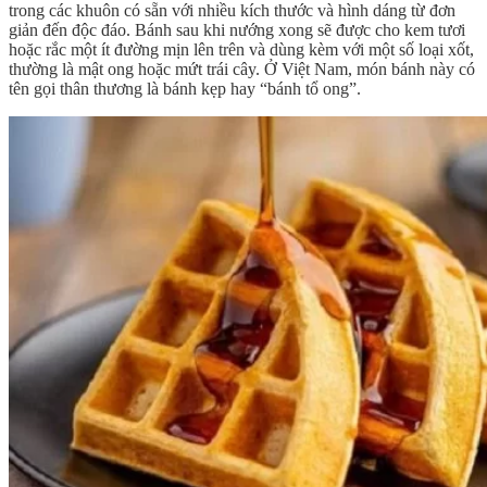
trong các khuôn có sẵn với nhiều kích thước và hình dáng từ đơn
giản đến độc đáo. Bánh sau khi nướng xong sẽ được cho kem tươi
hoặc rắc một ít đường mịn lên trên và dùng kèm với một số loại xốt,
thường là mật ong hoặc mứt trái cây. Ở Việt Nam, món bánh này có
tên gọi thân thương là bánh kẹp hay “bánh tổ ong”.