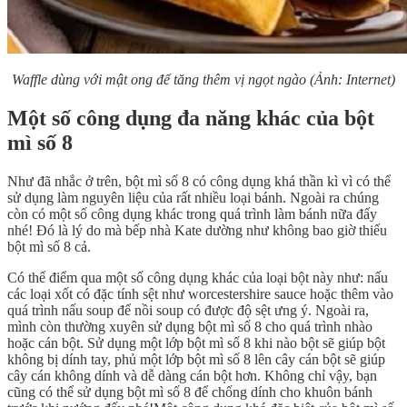
Waffle dùng với mật ong để tăng thêm vị ngọt ngào (Ảnh: Internet)
Một số công dụng đa năng khác của bột
mì số 8
Như đã nhắc ở trên, bột mì số 8 có công dụng khá thần kì vì có thể
sử dụng làm nguyên liệu của rất nhiều loại bánh. Ngoài ra chúng
còn có một số công dụng khác trong quá trình làm bánh nữa đấy
nhé! Đó là lý do mà bếp nhà Kate dường như không bao giờ thiếu
bột mì số 8 cả.
Có thể điểm qua một số công dụng khác của loại bột này như: nấu
các loại xốt có đặc tính sệt như worcestershire sauce hoặc thêm vào
quá trình nấu soup để nồi soup có được độ sệt ưng ý. Ngoài ra,
mình còn thường xuyên sử dụng bột mì số 8 cho quá trình nhào
hoặc cán bột. Sử dụng một lớp bột mì số 8 khi nào bột sẽ giúp bột
không bị dính tay, phủ một lớp bột mì số 8 lên cây cán bột sẽ giúp
cây cán không dính và dễ dàng cán bột hơn. Không chỉ vậy, bạn
cũng có thể sử dụng bột mì số 8 để chống dính cho khuôn bánh