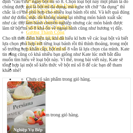
Bếp Nhà Kate
định “cầu cứu” ngay bột mì số 8. Chọn loại bột này một phần là do
Kinh Nghiệm Kinh Doanh
chúng được gọi là bột mì đa dụng, mà nghe tới chữ “đa dụng” thì
Cơ Hội Việc Làm
chắc là có thể phù hợp cho nhiều loại bánh rồi nhỉ. Và kết quả đúng
Kiến Thức – Kỹ Năng
như dự đoán, mặc dù không mang lại những món bánh xuất sắc
Dụng Cụ Làm Bánh
như các thợ làm bánh chuyên nghiệp nhưng các món bánh được
Nguyên Liệu Làm Bánh
làm từ bột mì số 8 khá ổn về ngoại hình cũng như hương vị đấy.
Gương Thành Công
Thư Viện Hình Ảnh
Cho tới thời điểm hiện tại, khi đã hiểu kĩ hơn về các loại bột và biết
Hỏi Đáp
lựa chọn phù hợp với từng loại bánh rồi thì thỉnh thoảng, trong một
Siêu thị ĐVP Market
số trường hợp khẩn cấp, bột mì số 8 vẫn là lựa chọn của mình. Kate
Việc Làm
tin rằng cũng có khá nhiều bạn giống như Kate lúc mới bắt đầu
muốn tìm hiểu về loại bột này. Vì thế, trong bài viết này, Kate sẽ
tổng hợp lại một số kiến thức về bột mì số 8 để các bạn dễ tham
khảo nhé!
Chưa có sản phẩm trong giỏ hàng.
Giỏ hàng
Chưa có sản phẩm trong giỏ hàng.
Nghiệp Vụ Bếp