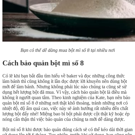
Bạn có thể dễ dàng mua bột mì số 8 tại nhiều nơi
Cách bảo quản bột mì số 8
Có lẽ khi bạn bắt đầu tìm hiểu về baker và đọc những công thức
làm bánh thì cũng không ít lần đọc được lời khuyên nên dùng bột
mới để làm bánh. Nhưng không phải lúc nào chúng ta cũng sẽ sử
dụng hết lượng bột đã mua. Vì vậy, cách bảo quản bột là điều mà
không ít người quan tâm. Theo kinh nghiệm của Kate, bạn nên bảo
quản bột mì số 8 ở những nơi thật khô thoáng, tránh những nơi có
nhiệt độ, độ ẩm quá cao, việc này sẽ ảnh hưởng rất nhiều đến chất
lượng bột đấy nhé! Miệng bao bì bột phải được cột thật kỹ hoặc ép
nóng cẩn thận thì việc bảo quản của chúng ta mới dễ dàng được.
Bột mì số 8 khi được bảo quản đúng cách sẽ có thể kéo dài thời gian
sử dụng lên tới 6 tháng. Tuy nhiên, trước khi sử dụng, bạn cũng nên