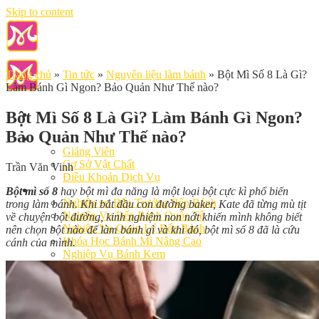
Skip to content
Trang chủ
»
Tin tức
»
Nguyên liệu làm bánh
»
Bột Mì Số 8 Là Gì?
Làm Bánh Gì Ngon? Bảo Quản Như Thế nào?
Bột Mì Số 8 Là Gì? Làm Bánh Gì Ngon?
Bảo Quản Như Thế nào?
Giới Thiệu
Giảng Viên
Cơ Sở Vật Chất
Trần Văn Vinh
Điều Khoản Dịch Vụ
Học Làm Bánh
Bột mì số 8
hay bột mì đa năng là một loại bột cực kì phổ biến
Nghiệp vụ Bếp Trưởng Bếp Bánh
trong làm bánh. Khi bắt đầu con đường baker, Kate đã từng mù tịt
Nghiệp Vụ Bếp Bánh Quốc Tế
về chuyện bột đường, kinh nghiệm non nớt khiến mình không biết
Nghiệp Vụ Quản Lý Bếp Bánh
nên chọn bột nào để làm bánh gì và khi đó, bột mì số 8 đã là cứu
Khóa Học Bánh Mì Nâng Cao
cánh của mình.
Nghiệp Vụ Bánh Kem
Khóa Học Làm Bánh Việt
Khóa Học Làm Bánh Nhật
Khóa Học Bánh Đài Loan
Học Làm Bánh Ngắn Hạn
Khóa Học Bánh Kinh Doanh