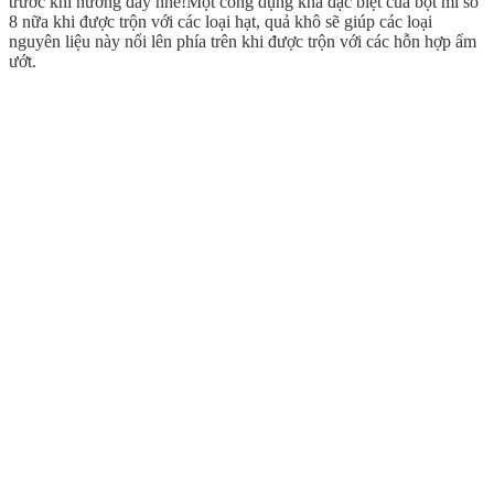
trước khi nướng đấy nhé!Một công dụng khá đặc biệt của bột mì số
8 nữa khi được trộn với các loại hạt, quả khô sẽ giúp các loại
nguyên liệu này nổi lên phía trên khi được trộn với các hỗn hợp ẩm
ướt.