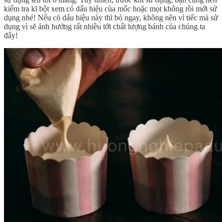
kiểm tra kĩ bột xem có dấu hiệu của mốc hoặc mọt không rồi mới sử
dụng nhé! Nếu có dấu hiệu này thì bỏ ngay, không nên vì tiếc mà sử
dụng vì sẽ ảnh hưởng rất nhiều tới chất lượng bánh của chúng ta
đấy!