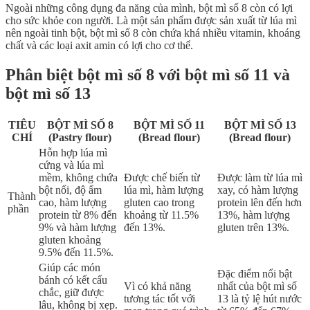
Ngoài những công dụng đa năng của mình, bột mì số 8 còn có lợi
cho sức khỏe con người. Là một sản phẩm được sản xuất từ lúa mì
nên ngoài tinh bột, bột mì số 8 còn chứa khá nhiều vitamin, khoáng
chất và các loại axit amin có lợi cho cơ thể.
Phân biệt bột mì số 8 với bột mì số 11 và
bột mì số 13
TIÊU
BỘT MÌ SỐ 8
BỘT MÌ SỐ 11
BỘT MÌ SỐ 13
CHÍ
(Pastry flour)
(Bread flour)
(Bread flour)
Hỗn hợp lúa mì
cứng và lúa mì
mềm, không chứa
Được chế biến từ
Được làm từ lúa mì
bột nổi, độ ẩm
lúa mì, hàm lượng
xay, có hàm lượng
Thành
cao, hàm lượng
gluten cao trong
protein lên đến hơn
phần
protein từ 8% đến
khoảng từ 11.5%
13%, hàm lượng
9% và hàm lượng
đến 13%.
gluten trên 13%.
gluten khoảng
9.5% đến 11.5%.
Giúp các món
Đặc điểm nổi bật
bánh có kết cấu
Vì có khả năng
nhất của bột mì số
chắc, giữ được
tương tác tốt với
13 là tỷ lệ hút nước
lâu, không bị xẹp.