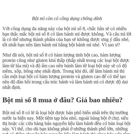
Bột mì còn có công dụng chống dính
Với công dụng đa năng này của bột mì số 8, chắc hẳn sẽ có nhiều
bạn thắc mắc bột mì số 8 có làm bánh mì được không. Và câu trả lời
là có thể nhưng thành phẩm của bạn sẽ không được ưng ý đâu nhé,
tốt nhất bạn nên làm bánh mì bằng bột bánh mì nhé. Vì sao ư?
Như đã nói, bột mì số 8 có hàm lượng tinh bột cao, hàm lượng
protein cũng như gluten khá thấp (thấp nhất trong các loại bột được
làm từ lúa mì) và độ ẩm cao nên bánh làm từ loại bột này sẽ có độ
mềm, xốp, bông nhẹ nhất định. Trong khi đó, để làm bánh mì thì
cần một loại bột có hàm lượng protein và gluten cao để có thể tạo
nên độ đàn hồi trong cấu trúc bánh và làm bánh mì có được độ dai
nhất định.
Bột mì số 8 mua ở đâu? Giá bao nhiêu?
Bột mì số 8 có lẽ là loại bột được bán phổ biến nhất trên thị trường
nước ta hiện nay. Một tiệm tạp hóa nhỏ, ngoài hàng bột ở chợ, siêu
thị hoặc các cửa hàng bán nguyên liệu làm bánh đều có bán loại bột
này. Vì thế, cho dù bạn không phải ở những thành phố lớn, những