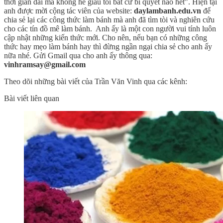
thời gian dài mà không hề giấu tôi bất cứ bí quyết nào hết". Hiện tại
anh được mời cộng tác viên của website:
daylambanh.edu.vn
để
chia sẻ lại các công thức làm bánh mà anh đã tìm tòi và nghiên cứu
cho các tín đồ mê làm bánh. Anh ấy là một con người vui tính luôn
cập nhật những kiến thức mới. Cho nên, nếu bạn có những công
thức hay mẹo làm bánh hay thì đừng ngần ngại chia sẻ cho anh ấy
nữa nhé. Gửi Gmail qua cho anh ấy thông qua:
vinhramsay@gmail.com
Theo dõi những bài viết của Trần Văn Vinh qua các kênh:
Bài viết liên quan