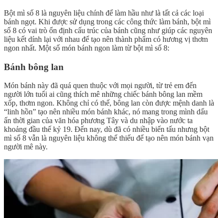
Bột mì số 8 là nguyên liệu chính để làm hầu như là tất cả các loại
bánh ngọt. Khi được sử dụng trong các công thức làm bánh, bột mì
số 8 có vai trò ổn định cấu trúc của bánh cũng như giúp các nguyên
liệu kết dính lại với nhau để tạo nên thành phẩm có hương vị thơm
ngon nhất. Một số món bánh ngon làm từ bột mì số 8:
Bánh bông lan
Món bánh này đã quá quen thuộc với mọi người, từ trẻ em đến
người lớn tuổi ai cũng thích mê những chiếc bánh bông lan mềm
xốp, thơm ngon. Không chỉ có thế, bông lan còn được mệnh danh là
“linh hồn” tạo nên nhiều món bánh khác, nó mang trong mình dấu
ấn thời gian của văn hóa phương Tây và du nhập vào nước ta
khoảng đầu thế kỷ 19. Đến nay, dù đã có nhiều biến tấu nhưng bột
mì số 8 vẫn là nguyên liệu không thể thiếu để tạo nên món bánh vạn
người mê này.