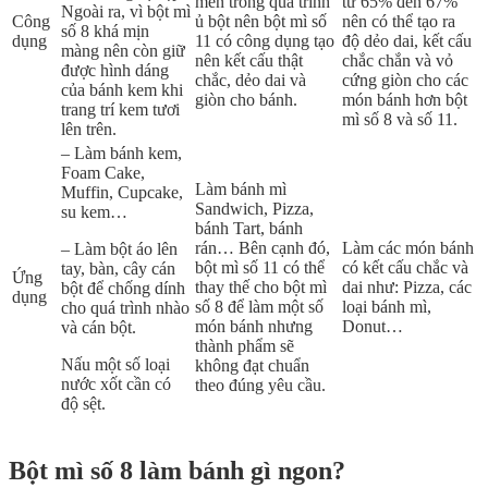
men trong quá trình
từ 65% đến 67%
Ngoài ra, vì bột mì
Công
ủ bột nên bột mì số
nên có thể tạo ra
số 8 khá mịn
dụng
11 có công dụng tạo
độ dẻo dai, kết cấu
màng nên còn giữ
nên kết cấu thật
chắc chắn và vỏ
được hình dáng
chắc, dẻo dai và
cứng giòn cho các
của bánh kem khi
giòn cho bánh.
món bánh hơn bột
trang trí kem tươi
mì số 8 và số 11.
lên trên.
– Làm bánh kem,
Foam Cake,
Làm bánh mì
Muffin, Cupcake,
Sandwich, Pizza,
su kem…
bánh Tart, bánh
rán… Bên cạnh đó,
Làm các món bánh
– Làm bột áo lên
bột mì số 11 có thể
có kết cấu chắc và
tay, bàn, cây cán
Ứng
thay thế cho bột mì
dai như: Pizza, các
bột để chống dính
dụng
số 8 để làm một số
loại bánh mì,
cho quá trình nhào
món bánh nhưng
Donut…
và cán bột.
thành phẩm sẽ
Nấu một số loại
không đạt chuẩn
nước xốt cần có
theo đúng yêu cầu.
độ sệt.
Bột mì số 8 làm bánh gì ngon?