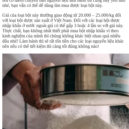
nơi có điểm chuyên bán nguyên liệu làm bánh thì cũng hãy yên tâm
nhé, bạn vẫn có thể dễ dàng tìm mua được loại bột này.
Giá của loại bột này thường giao động từ 20.000 – 25.000/kg đối
với loại bột được sản xuất ở Việt Nam. Đối với các loại bột được
nhập khẩu ở nước ngoài giá có thể gấp 3 hoặc 4 lần so với giá này.
Thực chất, bạn không nhất thiết phải mua bột nhập khẩu vì theo
kinh nghiệm của mình thì chúng không khác biệt nhau quá nhiều
đâu nhé! Làm bánh thì sẽ rất tốn tiền cho các loại nguyên liệu khác
nên nếu có thể tiết kiệm thì càng tốt đúng không nào!