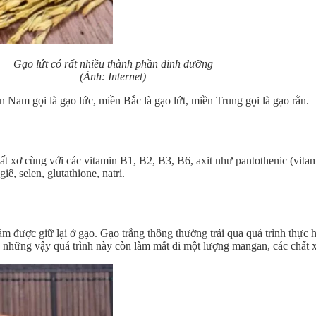
Gạo lứt có rất nhiều thành phần dinh dưỡng
(Ảnh: Internet)
 Nam gọi là gạo lức, miền Bắc là gạo lứt, miền Trung gọi là gạo rằn.
hất xơ cùng với các vitamin B1, B2, B3, B6, axit như pantothenic (vit
ê, selen, glutathione, natri.
m được giữ lại ở gạo. Gạo trắng thông thường trải qua quá trình thực 
ững vậy quá trình này còn làm mất đi một lượng mangan, các chất xơ 