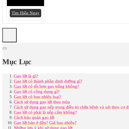
Tìm Hiểu Ngay
Mục Lục
Gạo lứt là gì?
Gạo lứt có thành phần dinh dưỡng gì?
Gạo lứt có tốt hơn gạo trắng không?
Gạo lứt có công dụng gì?
Gạo lứt có bao nhiêu loại?
Cách sử dụng gạo lứt theo mùa
Cách sử dụng gạo nếp trong điều trị chữa bệnh và xét theo cơ đ
Gạo lứt có phải là nếp cẩm không?
Cách bảo quản gạo lứt
Gạo lứt bán ở đâu? Giá bao nhiêu?
Những lưu ý khi sử dụng gạo lứt