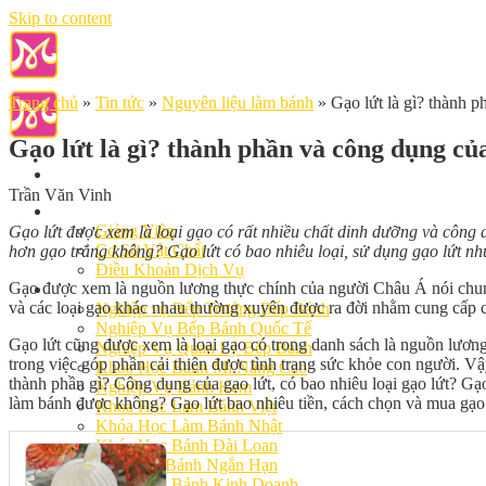
Skip to content
Trang chủ
»
Tin tức
»
Nguyên liệu làm bánh
»
Gạo lứt là gì? thành p
Gạo lứt là gì? thành phần và công dụng của
Trần Văn Vinh
Giới Thiệu
Giảng Viên
Gạo lứt được xem là loại gạo có rất nhiều chất dinh dưỡng và công dụ
Cơ Sở Vật Chất
hơn gạo trắng không? Gạo lứt có bao nhiêu loại, sử dụng gạo lứt nh
Điều Khoản Dịch Vụ
Gạo được xem là nguồn lương thực chính của người Châu Á nói chung
Học Làm Bánh
và các loại gạo khác nhau thường xuyên được ra đời nhằm cung cấp 
Nghiệp vụ Bếp Trưởng Bếp Bánh
Nghiệp Vụ Bếp Bánh Quốc Tế
Gạo lứt cũng được xem là loại gạo có trong danh sách là nguồn lương
Nghiệp Vụ Quản Lý Bếp Bánh
trong việc góp phần cải thiện được tình trạng sức khỏe con người. Vậy
Khóa Học Bánh Mì Nâng Cao
thành phần gì? Công dụng của gạo lứt, có bao nhiêu loại gạo lứt? Gạ
Nghiệp Vụ Bánh Kem
làm bánh được không? Gạo lứt bao nhiêu tiền, cách chọn và mua gạo
Khóa Học Làm Bánh Việt
Khóa Học Làm Bánh Nhật
Khóa Học Bánh Đài Loan
Học Làm Bánh Ngắn Hạn
Khóa Học Bánh Kinh Doanh