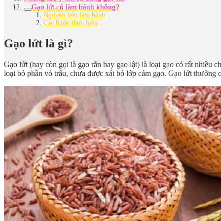
Gạo lứt có làm bánh không?
Nguyên liệu làm bánh
Các bước thực hiện
Gạo lứt là gì?
Gạo lứt (hay còn gọi là gạo rằn hay gạo lật) là loại gạo có rất nhiều 
loại bỏ phần vỏ trấu, chưa được xát bỏ lớp cám gạo. Gạo lứt thường