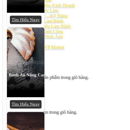
Bếp Nhà Kate
Kinh Nghiệm Kinh Doanh
Cơ Hội Việc Làm
Kiến Thức – Kỹ Năng
Tìm Hiểu Ngay
Dụng Cụ Làm Bánh
Nguyên Liệu Làm Bánh
Gương Thành Công
Thư Viện Hình Ảnh
Hỏi Đáp
Siêu thị ĐVP Market
Việc Làm
Bánh Âu Nâng Cao
Chưa có sản phẩm trong giỏ hàng.
Giỏ hàng
Tìm Hiểu Ngay
Chưa có sản phẩm trong giỏ hàng.