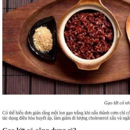
Gạo lứt có nh
Có thể hiểu đơn giản rằng một lon gạo trắng khi nấu thành cơm chỉ 
tác dụng điều hòa huyết áp, làm giảm đi lượng cholesterol xấu và n