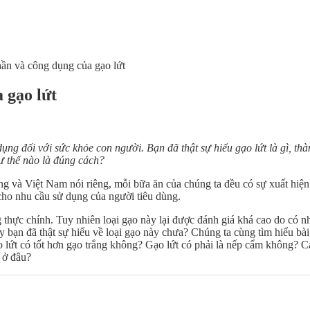
hần và công dụng của gạo lứt
 gạo lứt
ng đối với sức khỏe con người. Bạn đã thật sự hiểu gạo lứt là gì, thà
ư thế nào là đúng cách?
 và Việt Nam nói riêng, mỗi bữa ăn của chúng ta đều có sự xuất hiệ
cho nhu cầu sử dụng của người tiêu dùng.
 thực chính. Tuy nhiên loại gạo này lại được đánh giá khá cao do có 
 bạn đã thật sự hiểu về loại gạo này chưa? Chúng ta cùng tìm hiểu bài 
o lứt có tốt hơn gạo trắng không? Gạo lứt có phải là nếp cẩm không? C
 ở đâu?