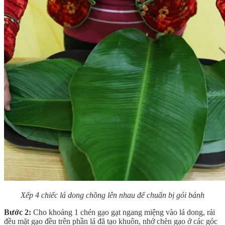
Xếp 4 chiếc lá dong chồng lên nhau để chuẩn bị gói bánh
Bước 2:
Cho khoảng 1 chén gạo gạt ngang miệng vào lá dong, rải
đều mặt gạo đều trên phần lá đã tạo khuôn, nhớ chèn gạo ở các góc