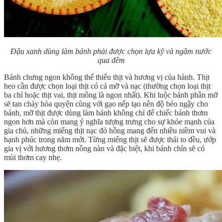
Đậu xanh dùng làm bánh phải được chọn lựa kỹ và ngâm nước
qua đêm
Bánh chưng ngon không thể thiếu thịt và hương vị của hành. Thịt
heo cần được chọn loại thịt có cả mỡ và nạc (thường chọn loại thịt
ba chỉ hoặc thịt vai, thịt mông là ngon nhất). Khi luộc bánh phần mỡ
sẽ tan chảy hòa quyện cùng với gạo nếp tạo nên độ béo ngậy cho
bánh, mỡ thịt được dùng làm bánh không chỉ để chiếc bánh thơm
ngon hơn mà còn mang ý nghĩa tượng trưng cho sự khỏe mạnh của
gia chủ, những miếng thịt nạc đỏ hồng mang đến nhiều niềm vui và
hạnh phúc trong năm mới. Từng miếng thịt sẽ được thái to đều, ướp
gia vị với hương thơm nồng nàn và đặc biệt, khi bánh chín sẽ có
mùi thơm cay nhẹ.