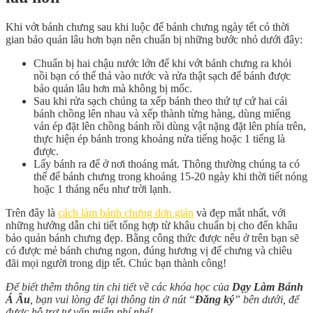
Khi vớt bánh chưng sau khi luộc để bánh chưng ngày tết có thời
gian bảo quản lâu hơn bạn nên chuẩn bị những bước nhỏ dưới đây:
Chuẩn bị hai chậu nước lớn để khi vớt bánh chưng ra khỏi
nồi bạn có thể thả vào nước và rửa thật sạch để bánh được
bảo quản lâu hơn mà không bị mốc.
Sau khi rửa sạch chúng ta xếp bánh theo thứ tự cứ hai cái
bánh chồng lên nhau và xếp thành từng hàng, dùng miếng
ván ép đặt lên chồng bánh rồi dùng vật nặng đặt lên phía trên,
thực hiện ép bánh trong khoảng nửa tiếng hoặc 1 tiếng là
được.
Lấy bánh ra để ở nơi thoáng mát. Thông thường chúng ta có
thể để bánh chưng trong khoảng 15-20 ngày khi thời tiết nóng
hoặc 1 tháng nếu như trời lạnh.
Trên đây là
cách làm bánh chưng đơn giản
và đẹp mắt nhất, với
những hướng dẫn chi tiết tổng hợp từ khâu chuẩn bị cho đến khâu
bảo quản bánh chưng đẹp. Bằng công thức được nêu ở trên bạn sẽ
có được mẻ bánh chưng ngon, đúng hương vị để chưng và chiêu
đãi mọi người trong dịp tết. Chúc bạn thành công!
Để biết thêm thông tin chi tiết về các khóa học của
Dạy Làm Bánh
Á Âu
, bạn vui lòng để lại thông tin ở nút “
Đăng ký
” bên dưới, để
được hỗ trợ tư vấn miễn phí nhé!