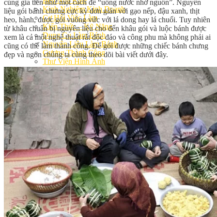
Bếp Nhà Kate
cúng gia tiên như một cách để “uống nước nhớ nguồn”. Nguyên
Kinh Nghiệm Kinh Doanh
liệu gói bánh chưng cực kỳ đơn giản với gạo nếp, đậu xanh, thịt
Cơ Hội Việc Làm
heo, hành, được gói vuông vức với lá dong hay lá chuối. Tuy nhiên
Kiến Thức – Kỹ Năng
từ khâu chuẩn bị nguyên liệu cho đến khâu gói và luộc bánh được
Dụng Cụ Làm Bánh
xem là cả một nghệ thuật rất độc đáo và công phu mà không phải ai
Nguyên Liệu Làm Bánh
cũng có thể làm thành công. Để gói được những chiếc bánh chưng
Gương Thành Công
đẹp và ngon chúng ta cùng theo dõi bài viết dưới đây.
Thư Viện Hình Ảnh
Hỏi Đáp
Siêu thị ĐVP Market
Việc Làm
Chưa có sản phẩm trong giỏ hàng.
Giỏ hàng
Chưa có sản phẩm trong giỏ hàng.