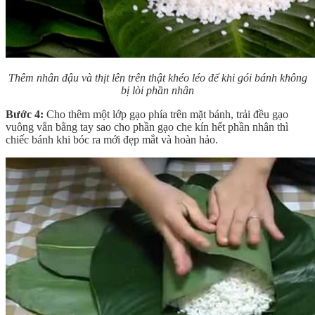
Thêm nhân đậu và thịt lên trên thật khéo léo để khi gói bánh không
bị lòi phần nhân
Bước 4:
Cho thêm một lớp gạo phía trên mặt bánh, trải đều gạo
vuông vắn bằng tay sao cho phần gạo che kín hết phần nhân thì
chiếc bánh khi bóc ra mới đẹp mắt và hoàn hảo.