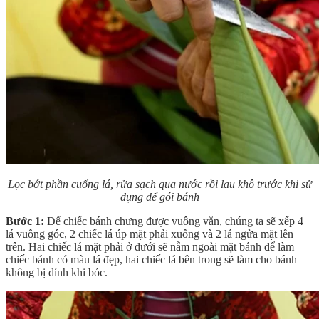
Lọc bớt phần cuống lá, rửa sạch qua nước rồi lau khô trước khi sử
dụng để gói bánh
Bước 1:
Để chiếc bánh chưng được vuông vắn, chúng ta sẽ xếp 4
lá vuông góc, 2 chiếc lá úp mặt phải xuống và 2 lá ngửa mặt lên
trên. Hai chiếc lá mặt phải ở dưới sẽ nằm ngoài mặt bánh để làm
chiếc bánh có màu lá đẹp, hai chiếc lá bên trong sẽ làm cho bánh
không bị dính khi bóc.