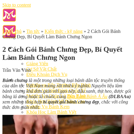
Skip to content
Trang chủ
»
Tin tức
»
Kiến thức - kỹ năng
»
2 Cách Gói Bánh
Chưng Đẹp, Bí Quyết Làm Bánh Chưng Ngon
2 Cách Gói Bánh Chưng Đẹp, Bí Quyết
Làm Bánh Chưng Ngon
Giới Thiệu
Giảng Viên
Cơ Sở Vật Chất
Trần Văn Vinh
Điều Khoản Dịch Vụ
Học Làm Bánh
Bánh chưng
là một trong những loại bánh dân tộc truyền thống
Nghiệp vụ Bếp Trưởng Bếp Bánh
của dân tộc Việt Nam mang rất nhiều ý nghĩa. Nguyên liệu làm
Nghiệp Vụ Bếp Bánh Quốc Tế
bánh chưng khá đơn giản với gạo nếp, đậu xanh, thịt heo, được gói
Nghiệp Vụ Quản Lý Bếp Bánh
bằng lá dong hoặc lá chuối, cùng
Dạy Làm Bánh Á Âu
(DLBAAu)
Khóa Học Bánh Mì Nâng Cao
xem những tổng hợp
bí quyết gói bánh chưng đẹp
, chắc với công
Nghiệp Vụ Bánh Kem
thức đơn giản nhất.
Khóa Học Làm Bánh Việt
Khóa Học Làm Bánh Nhật
Khóa Học Bánh Đài Loan
Học Làm Bánh Ngắn Hạn
Khóa Học Bánh Kinh Doanh