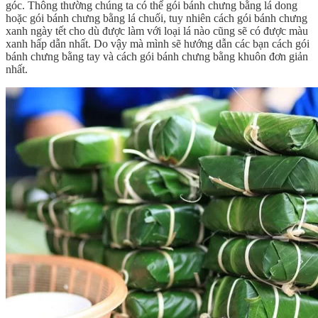
góc. Thông thường chúng ta có thể gói bánh chưng bằng lá dong
hoặc gói bánh chưng bằng lá chuối, tuy nhiên cách gói bánh chưng
xanh ngày tết cho dù được làm với loại lá nào cũng sẽ có được màu
xanh hấp dẫn nhất. Do vậy mà mình sẽ hướng dẫn các bạn cách gói
bánh chưng bằng tay và cách gói bánh chưng bằng khuôn đơn giản
nhất.