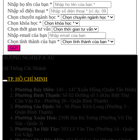
Nhập họ tên của bạn *
Nhập số điện thoại *
Chọn chuyên ngành học *
Chọn khóa học *
Chọn thời gian tư vấn
Nhập email của bạn
Chọn tỉnh thành của bạn *
HƯỚNG NGHIỆP Á ÂU
Hệ Thống Chi Nhánh
TP. HỒ CHÍ MINH
Phường Bảy Hiền:
145 – 147 Xuân Hồng (Quận Tân Bình)
Phường Bình Thạnh:
Số 02 Đường số 1 (Khu Biệt Thự
Chu Văn An - Phường 26 - Quận Bình Thạnh)
Phường Gia Định:
94 - 96 Phan Xích Long (Phường 3 -
Quận Bình Thạnh)
Phường Xuân Hoà:
259B Hai Bà Trưng (Phường Võ Thị
Sáu - Quận 3)
Phường An Hội Tây:
593 Lê Văn Thọ (Phường 14 - Quận
Gò Vấp)