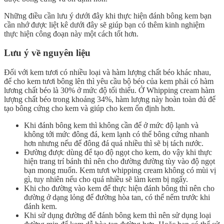
Những điều cần lưu ý dưới đây khi thực hiện đánh bông kem bạn
cần nhớ được liệt kê dưới đây sẽ giúp bạn có thêm kinh nghiệm
thực hiện công đoạn này một cách tốt hơn.
Lưu ý về nguyên liệu
Đối với kem tươi có nhiều loại và hàm lượng chất béo khác nhau,
để cho kem tươi bông lên thì yêu cầu bộ béo của kem phải có hàm
lương chất béo là 30% ở mức độ tối thiểu. Ở Whipping cream hàm
lượng chất béo trong khoảng 34%, hàm lượng này hoàn toàn đủ để
tạo bông cứng cho kem và giúp cho kem ổn định hơn.
Khi đánh bông kem thì không cần để ở mức độ lạnh và
không tới mức đông đá, kem lạnh có thể bông cứng nhanh
hơn nhưng nếu để đông đá quá nhiều thì sẽ bị tách nước.
Đường được dùng để tạo độ ngọt cho kem, do vậy khi thực
hiện trang trí bánh thì nên cho đường đường tùy vào độ ngọt
bạn mong muốn. Kem tươi whipping cream không có mùi vị
gì, tuy nhiên nếu cho quá nhiều sẽ làm kem bị ngấy.
Khi cho đường vào kem để thực hiện đánh bông thì nên cho
đường ở dạng lỏng để đường hòa tan, có thể nếm trước khi
đánh kem.
Khi sử dụng đường để đánh bông kem thì nên sử dụng loại