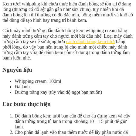
Kem tươi whipping khi chưa thực hiện đánh bông sẽ tồn tại ở dạng
lỏng (thường có độ sệt gần gần như sữa chua), tuy nhiên khi đã
đánh bông lên thì thường có độ đặc mịn, bông mềm mượt và khô có
thể dùng để tạo hình hay trang trí bánh kem.
Cách này mình hướng dẫn đánh bông kem whipping cream bằng
máy đánh trứng cầm tay cho người mới bắt đầu nhé. Loại máy đánh
trứng cầm tay sẽ dễ sử dụng hơn
cách đánh bông kem tươi
bằng
phới lồng, do vậy bạn nên trang bị cho mình một chiếc máy đánh
trứng cầm tay vừa để đánh kem còn sử dụng trong đánh trứng làm
bánh luôn nhé.
Nguyên liệu
Whipping cream: 100ml
Đá lạnh
Đường trắng xay (tùy vào độ ngọt bạn muốn)
Các bước thực hiện
Để đánh bông kem tươi bạn cần để cho âu đựng kem và cây
đánh trứng trong tủ lạnh trong khoảng 10 – 15 phút để giữ
lạnh.
Cho phần đá lạnh vào thau thêm nước để lấy phần nước đá