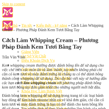
Skip to content
Trang chủ
»
Tin tức
»
Kiến thức - kỹ năng
»
Cách Làm Whipping
Cream – Phương Pháp Đánh Kem Tươi Bằng Tay
Cách Làm Whipping Cream – Phương
Pháp Đánh Kem Tươi Bằng Tay
Giới Thiệu
Giảng Viên
Cơ Sở Vật Chất
Trần Văn Vinh
Điều Khoản Dịch Vụ
Học Làm Bánh
Kem whipping cream thường được đánh bông lên để sử dụng cho
Nghiệp vụ Bếp Trưởng Bếp Bánh
việc chế biến các món ăn và làm bánh, tuy nhiên không phải chỉ
Nghiệp Vụ Bếp Bánh Quốc Tế
cần có kem tươi và máy đánh trứng là chúng ta có thể đánh bông
Nghiệp Vụ Quản Lý Bếp Bánh
thành công whipping để sử dụng. Do vậy bài viết này sẽ hướng dẫn
Khóa Học Bánh Mì Nâng Cao
các bạn
cách làm whipping cream
với phương pháp đánh bông
Nghiệp Vụ Bánh Kem
kem tươi bằng tay đơn giản nhất cho những người mới bắt đầu.
Khóa Học Làm Bánh Việt
Đánh bông kem whipping để sử dụng trong trang trí các loại bánh
Khóa Học Làm Bánh Nhật
hay dùng để làm bánh mousse nhìn có vẻ khá đơn giản, chỉ cần có
Khóa Học Bánh Đài Loan
kem tươi và máy đánh trứng là bạn có thể đánh cho kem bông lên
Học Làm Bánh Ngắn Hạn
để sử dụng. Tuy nhiên thực tế theo kinh nghiệm làm bánh của mình
Khóa Học Bánh Kinh Doanh