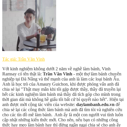
Tác giả: Trần Văn Vinh
Với kinh nghiệm không dưới 2 năm về nghề làm bánh, Vinh
Ramsay có tên thật là:
Trần Văn Vinh
- một thợ làm bánh chuyên
nghiệp tại Đà Nẵng và thế mạnh của anh là làm các loại bánh Âu.
Anh là học trò của Amaury Guichon, khi được phỏng vấn anh đã
chia sẻ lại "Thật may mắn khi tôi gặp được thầy, thầy đã truyền lại
hết các kinh nghiệm làm bánh mà thầy đã tích góp cho mình trong
thời gian dài mà không hề giấu tôi bất cứ bí quyết nào hết". Hiện tại
anh được mời cộng tác viên của website:
daylambanh.edu.vn
để
chia sẻ lại các công thức làm bánh mà anh đã tìm tòi và nghiên cứu
cho các tín đồ mê làm bánh. Anh ấy là một con người vui tính luôn
cập nhật những kiến thức mới. Cho nên, nếu bạn có những công
thức hay mẹo làm bánh hay thì đừng ngần ngại chia sẻ cho anh ấy