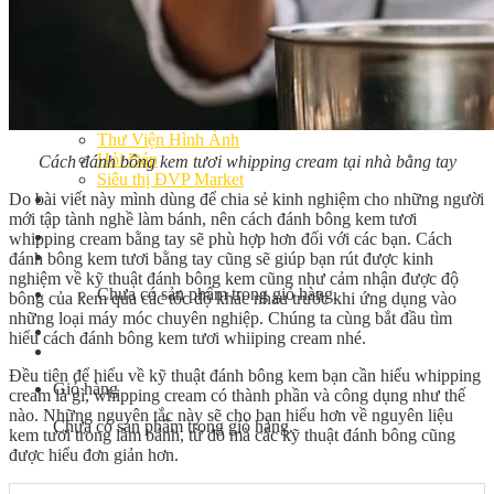
Bếp Nhà Kate
Kinh Nghiệm Kinh Doanh
Cơ Hội Việc Làm
Kiến Thức – Kỹ Năng
Dụng Cụ Làm Bánh
Nguyên Liệu Làm Bánh
Gương Thành Công
Thư Viện Hình Ảnh
Hỏi Đáp
Cách đánh bông kem tươi whipping cream tại nhà bằng tay
Siêu thị ĐVP Market
Do bài viết này mình dùng để chia sẻ kinh nghiệm cho những người
Việc Làm
mới tập tành nghề làm bánh, nên cách đánh bông kem tươi
whipping cream bằng tay sẽ phù hợp hơn đối với các bạn. Cách
đánh bông kem tươi bằng tay cũng sẽ giúp bạn rút được kinh
nghiệm về kỹ thuật đánh bông kem cũng như cảm nhận được độ
Chưa có sản phẩm trong giỏ hàng.
bông của kem qua các tốc độ khác nhau trước khi ứng dụng vào
những loại máy móc chuyên nghiệp. Chúng ta cùng bắt đầu tìm
hiểu cách đánh bông kem tươi whiiping cream nhé.
Đều tiên để hiểu về kỹ thuật đánh bông kem bạn cần hiểu whipping
Giỏ hàng
cream là gì, whipping cream có thành phần và công dụng như thế
nào. Những nguyên tắc này sẽ cho bạn hiểu hơn về nguyên liệu
Chưa có sản phẩm trong giỏ hàng.
kem tươi trong làm bánh, từ đó mà các kỹ thuật đánh bông cũng
được hiểu đơn giản hơn.