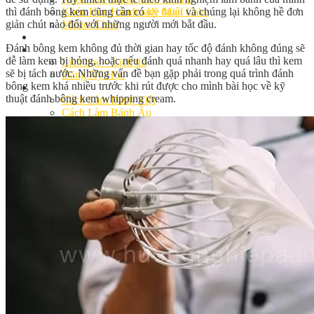
thì đánh bông kem cũng cần có
kỹ thuật
và chúng lại không hề đơn
Khóa Học Handmade Mini Cake
giản chút nào đối với những người mới bắt đầu.
Master Class
Chuyên Đề
Đánh bông kem không đủ thời gian hay tốc độ đánh không đúng sẽ
Khai Giảng
dễ làm kem bị hỏng, hoặc nếu đánh quá nhanh hay quá lâu thì kem
Lịch học – Lịch thi
sẽ bị tách nước. Những vấn đề bạn gặp phải trong quá trình đánh
Đăng Ký Học
bông kem khá nhiều trước khi rút được cho mình bài học về kỹ
Công Thức
thuật đánh bông kem whipping cream.
Cách Làm Bánh Việt
Cách Làm Bánh Âu
Cách Làm Bánh Kem
Cách Làm Bánh Mì
Cách Làm Bánh Trung Thu
Cách Làm Bánh Flan
Cách Làm Bánh Bao
Cách Làm Bánh Bông Lan
Cách Làm Bánh Su Kem
Cách làm bánh CupCake
Cách Làm Bánh Pizza
Cách làm bánh chay
Cách Làm Kẹo – Mứt
Video
Tin tức
Tin Tổng Hợp
Hướng Nghiệp Á Âu