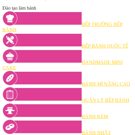
Đào tạo làm bánh
BẾP TRƯỞNG BẾP
BÁNH
BẾP BÁNH QUỐC TẾ
HANDMADE MINI
CAKE
BÁNH MÌ NÂNG CAO
QUẢN LÝ BẾP BÁNH
BÁNH KEM
BÁNH NHẬT