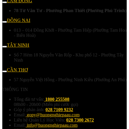
LÂM ĐỒNG
78 Từ Văn Tư - Phường Phan Thiết (Phường Phú Trinh)
ĐỒNG NAI
013 – 014 Đồng Khởi - Phường Tam Hiệp (Phường Tam Hoà
- Biên Hoà)
TÂY NINH
Số 7 Hẻm 18 Nguyễn Văn Rốp - Khu phố 12 - Phường Tây
Ninh
CẦN THƠ
57 Nguyễn Việt Hồng - Phường Ninh Kiều (Phường An Phú)
THÔNG TIN
Tổng đài tư vấn:
1800 255508
08h00 - 20h00 (Miễn phí cước gọi)
Góp ý phản ánh:
028 7109 9232
Email:
gopy@huongnghiepaau.com
Liên hệ Quản Lý Học Viên:
028 7300 2672
Email:
info@huongnghiepaau.com