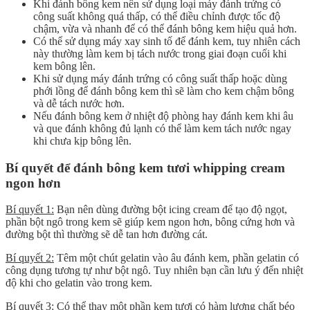
Khi đánh bông kem nên sử dụng loại máy đánh trứng có
công suất không quá thấp, có thể điều chỉnh được tốc độ
chậm, vừa và nhanh để có thể đánh bông kem hiệu quả hơn.
Có thể sử dụng máy xay sinh tố để đánh kem, tuy nhiên cách
này thường làm kem bị tách nước trong giai đoạn cuối khi
kem bông lên.
Khi sử dụng máy đánh trứng có công suất thấp hoặc dùng
phới lồng để đánh bông kem thì sẽ làm cho kem chậm bông
và dễ tách nước hơn.
Nếu đánh bông kem ở nhiệt độ phòng hay đánh kem khi âu
và que đánh không đủ lạnh có thể làm kem tách nước ngay
khi chưa kịp bông lên.
Bí quyết để đánh bông kem tươi whipping cream
ngon hơn
Bí quyết 1:
Bạn nên dùng đường bột icing cream để tạo độ ngọt,
phần bột ngô trong kem sẽ giúp kem ngon hơn, bông cứng hơn và
đường bột thì thường sẽ dễ tan hơn đường cát.
Bí quyết 2:
Têm một chút gelatin vào âu đánh kem, phần gelatin có
công dụng tương tự như bột ngô. Tuy nhiên bạn cần lưu ý đến nhiệt
độ khi cho gelatin vào trong kem.
Bí quyết 3:
Có thể thay một phần kem tươi có hàm lượng chất béo