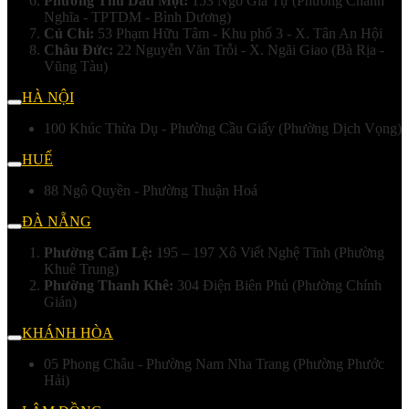
Phường Thủ Dầu Một:
153 Ngô Gia Tự (Phường Chánh
Nghĩa - TPTDM - Bình Dương)
Củ Chi:
53 Phạm Hữu Tâm - Khu phố 3 - X. Tân An Hội
Châu Đức:
22 Nguyễn Văn Trỗi - X. Ngãi Giao (Bà Rịa -
Vũng Tàu)
HÀ NỘI
100 Khúc Thừa Dụ - Phường Cầu Giấy (Phường Dịch Vọng)
HUẾ
88 Ngô Quyền - Phường Thuận Hoá
ĐÀ NẴNG
Phường Cẩm Lệ:
195 – 197 Xô Viết Nghệ Tĩnh (Phường
Khuê Trung)
Phường Thanh Khê:
304 Điện Biên Phủ (Phường Chính
Gián)
KHÁNH HÒA
05 Phong Châu - Phường Nam Nha Trang (Phường Phước
Hải)