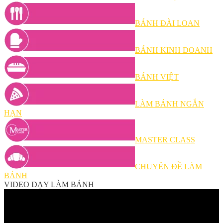
BÁNH ĐÀI LOAN
BÁNH KINH DOANH
BÁNH VIỆT
LÀM BÁNH NGẮN
HẠN
MASTER CLASS
CHUYÊN ĐỀ LÀM
BÁNH
VIDEO DẠY LÀM BÁNH