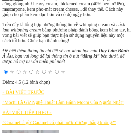
cũng giống như heavy cream, thickened cream (40% béo trở lên),
mascarpone, kem pho-mát cream cheese…để thay thế. Cách này
giúp cho phần kem đặc hơn và có độ ngậy hơn.
Trên đây là tổng hợp những thông tin về whipping cream và
cách
làm whipping cream
bằng phương pháp đánh bông kem bằng tay, hi
vọng bài viết sẽ giúp bạn thực hiện sử dụng nguyên liệu này một
cách tốt hơn. Chúc bạn thành công!
Để biết thêm thông tin chi tiết về các khóa học của
Dạy Làm Bánh
Á Âu
, bạn vui lòng để lại thông tin ở nút
“đăng kí”
bên dưới, để
được hỗ trợ tư vấn miễn phí nhé!
☆
☆
☆
☆
☆
Điểm: 4.5 (12 bình chọn)
« BÀI VIẾT TRƯỚC
"Mochi Là Gì? Nghệ Thuật Làm Bánh Mochi Của Người Nhật"
BÀI VIẾT TIẾP THEO »
"Caramel là gì? Caramel có phải nước đường thắng không?"