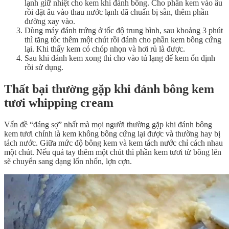
lạnh giữ nhiệt cho kem khi đánh bông. Cho phần kem vào âu
rồi đặt âu vào thau nước lạnh đã chuẩn bị sẵn, thêm phần
đường xay vào.
Dùng máy đánh trứng ở tốc độ trung bình, sau khoảng 3 phút
thì tăng tốc thêm một chút rồi đánh cho phần kem bông cứng
lại. Khi thấy kem có chóp nhọn và hơi rủ là được.
Sau khi đánh kem xong thì cho vào tủ lạng để kem ổn định
rồi sử dụng.
Thất bại thường gặp khi đánh bông kem
tươi whipping cream
Vấn đề “đáng sợ” nhất mà mọi người thường gặp khi đánh bông
kem tươi chính là kem không bông cứng lại được và thường hay bị
tách nước. Giữa mức độ bông kem và kem tách nước chỉ cách nhau
một chút. Nếu quá tay thêm một chút thì phần kem tươi từ bông lên
sẽ chuyển sang dạng lổn nhổn, lợn cợn.