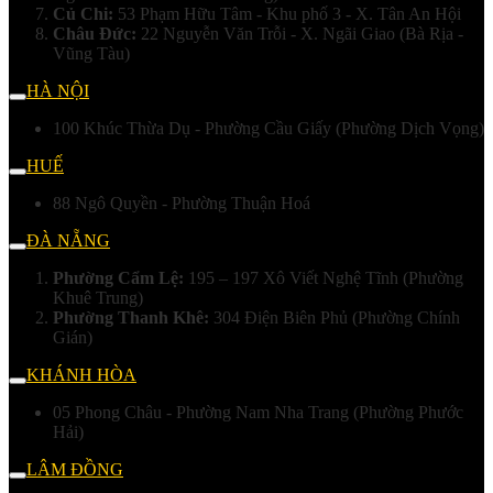
Củ Chi:
53 Phạm Hữu Tâm - Khu phố 3 - X. Tân An Hội
Châu Đức:
22 Nguyễn Văn Trỗi - X. Ngãi Giao (Bà Rịa -
Vũng Tàu)
HÀ NỘI
100 Khúc Thừa Dụ - Phường Cầu Giấy (Phường Dịch Vọng)
HUẾ
88 Ngô Quyền - Phường Thuận Hoá
ĐÀ NẴNG
Phường Cẩm Lệ:
195 – 197 Xô Viết Nghệ Tĩnh (Phường
Khuê Trung)
Phường Thanh Khê:
304 Điện Biên Phủ (Phường Chính
Gián)
KHÁNH HÒA
05 Phong Châu - Phường Nam Nha Trang (Phường Phước
Hải)
LÂM ĐỒNG