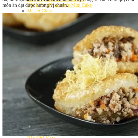
món ăn đạt được hương vị chuẩn.
Khóa Học Handmade Mini Cake
Master Class
Chuyên Đề
Khai Giảng
Lịch học – Lịch thi
Đăng Ký Học
Công Thức
Cách Làm Bánh Việt
Cách Làm Bánh Âu
Cách Làm Bánh Kem
Cách Làm Bánh Mì
Cách Làm Bánh Trung Thu
Cách Làm Bánh Flan
Cách Làm Bánh Bao
Cách Làm Bánh Bông Lan
Cách Làm Bánh Su Kem
Cách làm bánh CupCake
Cách Làm Bánh Pizza
Cách làm bánh chay
Cách Làm Kẹo – Mứt
Video
Tin tức
Tin Tổng Hợp
Hướng Nghiệp Á Âu