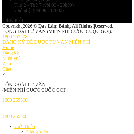
Thứ 2 - Thứ 7 (08h00 - 20h00)
Chủ nhật (08h00 - 17h00)
LIÊN KẾT
Copyright 2026 ©
Dạy Làm Bánh. All Rights Reserved.
TỔNG ĐÀI TƯ VẤN (MIỄN PHÍ CƯỚC CUỘC GỌI):
1800 255508
ĐĂNG KÝ ĐỂ ĐƯỢC TƯ VẤN MIỄN PHÍ
Home
Đăng ký
Miễn Phí
Zalo
Chat
×
TỔNG ĐÀI TƯ VẤN
(MIỄN PHÍ CƯỚC CUỘC GỌI):
1800 255508
1800 255508
Giới Thiệu
Giảng Viên