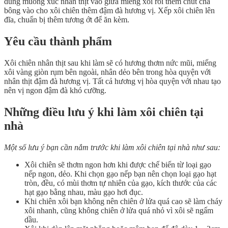
dùng muỗng xúc nhân thịt vào giữa miếng xôi rồi thêm chút chà
bông vào cho xôi chiên thêm đậm đà hương vị. Xếp xôi chiên lên
đĩa, chuẩn bị thêm tương ớt để ăn kèm.
Yêu cầu thành phẩm
Xôi chiên nhân thịt sau khi làm sẽ có hương thơm nức mũi, miếng
xôi vàng giòn rụm bên ngoài, nhân dẻo bên trong hòa quyện với
nhân thịt đậm đà hương vị. Tất cả hương vị hòa quyện với nhau tạo
nên vị ngon đậm đà khó cưỡng.
Những điều lưu ý khi làm xôi chiên tại
nhà
Một số lưu ý bạn cần nắm trước khi làm xôi chiên tại nhà như sau:
Xôi chiên sẽ thơm ngon hơn khi được chế biến từ loại gạo
nếp ngon, dẻo. Khi chọn gạo nếp bạn nên chọn loại gạo hạt
tròn, đều, có mùi thơm tự nhiên của gạo, kích thước của các
hạt gạo bằng nhau, màu gạo hơi đục.
Khi chiên xôi bạn không nên chiên ở lửa quá cao sẽ làm cháy
xôi nhanh, cũng không chiên ở lửa quá nhỏ vì xôi sẽ ngấm
dầu.