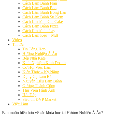
Cách Làm Bánh Flan
Cách Làm Bánh Bao
Cách Làm Bánh Bông Lan
Cách Làm Bánh Su Kem
Cách làm bánh CupCake
Cách Làm Bánh Pizza
Cách làm bánh chay
Cách Làm Kẹo – Mứt
Video
Tin tức
Tin Tổng Hợp
Hướng Nghiệp Á Âu
Bếp Nhà Kate
Kinh Nghiệm Kinh Doanh
Cơ Hội Việc Làm
Kiến Thức – Kỹ Năng
Dụng Cụ Làm Bánh
Nguyên Liệu Làm Bánh
Gương Thành Công
Thư Viện Hình Ảnh
Hỏi Đáp
Siêu thị ĐVP Market
Việc Làm
Bạn muốn hiểu hơn về các khóa học tại Hướng Nghiệp Á Âu?