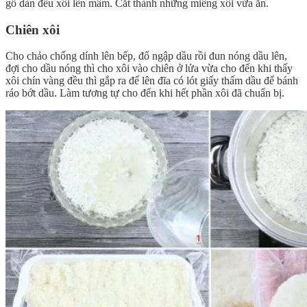
gỗ dàn đều xôi lên mâm. Cắt thành những miếng xôi vừa ăn.
Chiên xôi
Cho chảo chống dính lên bếp, đổ ngập dầu rồi đun nóng dầu lên,
đợi cho dầu nóng thì cho xôi vào chiên ở lửa vừa cho đến khi thấy
xôi chín vàng đều thì gắp ra để lên đĩa có lót giấy thấm dầu để bánh
ráo bớt dầu. Làm tương tự cho đến khi hết phần xôi đã chuẩn bị.