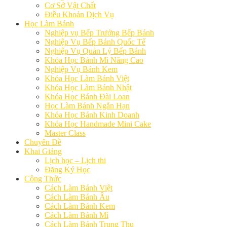
Cơ Sở Vật Chất
Điều Khoản Dịch Vụ
Học Làm Bánh
Nghiệp vụ Bếp Trưởng Bếp Bánh
Nghiệp Vụ Bếp Bánh Quốc Tế
Nghiệp Vụ Quản Lý Bếp Bánh
Khóa Học Bánh Mì Nâng Cao
Nghiệp Vụ Bánh Kem
Khóa Học Làm Bánh Việt
Khóa Học Làm Bánh Nhật
Khóa Học Bánh Đài Loan
Học Làm Bánh Ngắn Hạn
Khóa Học Bánh Kinh Doanh
Khóa Học Handmade Mini Cake
Master Class
Chuyên Đề
Khai Giảng
Lịch học – Lịch thi
Đăng Ký Học
Công Thức
Cách Làm Bánh Việt
Cách Làm Bánh Âu
Cách Làm Bánh Kem
Cách Làm Bánh Mì
Cách Làm Bánh Trung Thu