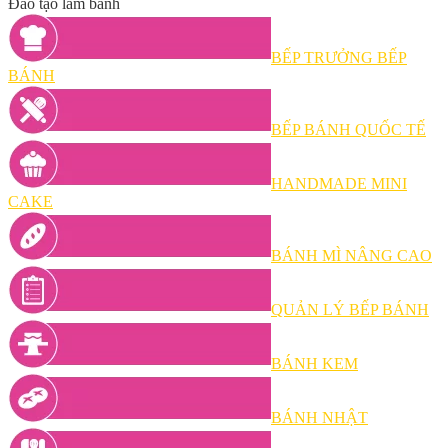
Đào tạo làm bánh
BẾP TRƯỞNG BẾP
BÁNH
BẾP BÁNH QUỐC TẾ
HANDMADE MINI
CAKE
BÁNH MÌ NÂNG CAO
QUẢN LÝ BẾP BÁNH
BÁNH KEM
BÁNH NHẬT