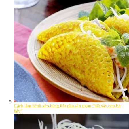
Cách làm bánh xèo bằng bột pha sẵn ngon “hết sảy con bà
bảy”