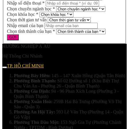
Nhập số điện thoại *
Chọn chuyên ngành học *
Chọn khóa học *
Chọn thời gian tư vấn
Nhập email của bạn
Chọn tỉnh thành của bạn *
HƯỚNG NGHIỆP Á ÂU
Hệ Thống Chi Nhánh
TP. HỒ CHÍ MINH
Phường Bảy Hiền:
145 – 147 Xuân Hồng (Quận Tân Bình)
Phường Bình Thạnh:
Số 02 Đường số 1 (Khu Biệt Thự
Chu Văn An - Phường 26 - Quận Bình Thạnh)
Phường Gia Định:
94 - 96 Phan Xích Long (Phường 3 -
Quận Bình Thạnh)
Phường Xuân Hoà:
259B Hai Bà Trưng (Phường Võ Thị
Sáu - Quận 3)
Phường An Hội Tây:
593 Lê Văn Thọ (Phường 14 - Quận
Gò Vấp)
Phường Thủ Dầu Một:
153 Ngô Gia Tự (Phường Chánh
Nghĩa - TPTDM - Bình Dương)