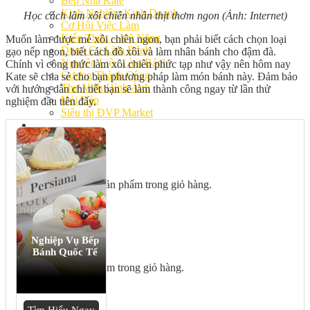
Bếp Nhà Kate
Kinh Nghiệm Kinh Doanh
Học cách làm xôi chiên nhân thịt thơm ngon (Ảnh: Internet)
Cơ Hội Việc Làm
Kiến Thức – Kỹ Năng
Muốn làm được mẻ xôi chiên ngon, bạn phải biết cách chọn loại
Dụng Cụ Làm Bánh
gạo nếp ngon, biết cách đồ xôi và làm nhân bánh cho đậm đà.
Nguyên Liệu Làm Bánh
Chính vì công thức làm xôi chiên phức tạp như vậy nên hôm nay
Gương Thành Công
Kate sẽ chia sẻ cho bạn phương pháp làm món bánh này. Đảm bảo
Thư Viện Hình Ảnh
với hướng dẫn chi tiết bạn sẽ làm thành công ngay từ lần thử
Hỏi Đáp
nghiệm đầu tiên đấy.
Siêu thị ĐVP Market
Việc Làm
Chưa có sản phẩm trong giỏ hàng.
Nghiệp Vụ Bếp
Giỏ hàng
Bánh Quốc Tế
Chưa có sản phẩm trong giỏ hàng.
Tìm Hiểu Ngay