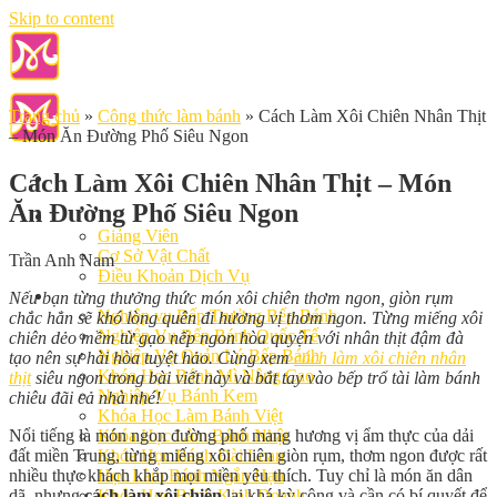
Skip to content
Trang chủ
»
Công thức làm bánh
»
Cách Làm Xôi Chiên Nhân Thịt
– Món Ăn Đường Phố Siêu Ngon
Cách Làm Xôi Chiên Nhân Thịt – Món
Ăn Đường Phố Siêu Ngon
Giới Thiệu
Giảng Viên
Cơ Sở Vật Chất
Trần Anh Nam
Điều Khoản Dịch Vụ
Học Làm Bánh
Nếu bạn từng thưởng thức món xôi chiên thơm ngon, giòn rụm
Nghiệp vụ Bếp Trưởng Bếp Bánh
chắc hẳn sẽ khó lòng quên đi hương vị thơm ngon. Từng miếng xôi
Nghiệp Vụ Bếp Bánh Quốc Tế
chiên dẻo mềm từ gạo nếp ngon hòa quyện với nhân thịt đậm đà
Nghiệp Vụ Quản Lý Bếp Bánh
tạo nên sự hài hòa tuyệt hảo. Cùng xem
cách làm xôi chiên nhân
Khóa Học Bánh Mì Nâng Cao
thịt
siêu ngon trong bài viết này và bắt tay vào bếp trổ tài làm bánh
Nghiệp Vụ Bánh Kem
chiêu đãi cả nhà nhé!
Khóa Học Làm Bánh Việt
Nổi tiếng là món ngon đường phố mang hương vị ẩm thực của dải
Khóa Học Làm Bánh Nhật
đất miền Trung, từng miếng xôi chiên giòn rụm, thơm ngon được rất
Khóa Học Bánh Đài Loan
nhiều thực khách khắp mọi miền yêu thích. Tuy chỉ là món ăn dân
Học Làm Bánh Ngắn Hạn
dã, nhưng
cách làm xôi chiên
lại khá kỳ công và cần có bí quyết để
Khóa Học Bánh Kinh Doanh