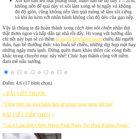
Xôi khi dàn lên mặt phẳng hoặc mâm bạn để độ dày 1 – 2cm,
không nên để quá dày vì xôi làm xong sẽ bị ngấy và không
đủ độ giòn, cũng không nên làm quá mỏng sẽ làm xôi cứng
và khi ăn kèm với nhân bánh không còn độ dẻo của gạo nếp.
Vậy là chúng ta đã hoàn thành xong
cách làm xôi chiên
nhân thịt
thật thơm ngon và hấp dẫn tại nhà rồi đấy. Hi vọng với hướng dẫn
chi tiết này bạn sẽ có thêm
bí quyết làm bánh ngon
chiêu đãi người
thân, bạn bè thưởng thức vào buổi xế chiều, những dịp họp mặt hay
những ngày mưa lạnh. Đừng quên tham khảo thêm các công thức
khác trong chuyên mục này nhé! Chúc bạn thành công với niềm
đam mê nấu nướng.
☆
☆
☆
☆
☆
Điểm: 4.6 (17 bình chọn)
« BÀI VIẾT TRƯỚC
"Tổng hợp các loại bánh làm từ khoai lang ngon bất bại"
BÀI VIẾT TIẾP THEO »
"Cách Làm Bột Chiên Ngon Ngất Ngây Ăn Hoài Không Ngán"