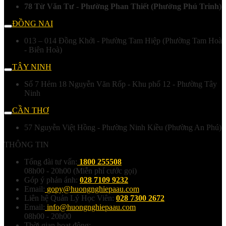
78 Từ Văn Tư - Phường Phan Thiết (Phường Phú Trinh)
ĐỒNG NAI
013 – 014 Đồng Khởi - Phường Tam Hiệp (Phường Tam Hoà
- Biên Hoà)
TÂY NINH
Số 7 Hẻm 18 Nguyễn Văn Rốp - Khu phố 12 - Phường Tây
Ninh
CẦN THƠ
57 Nguyễn Việt Hồng - Phường Ninh Kiều (Phường An Phú)
THÔNG TIN
Tổng đài tư vấn:
1800 255508
08h00 - 20h00 (Miễn phí cước gọi)
Góp ý phản ánh:
028 7109 9232
Email:
gopy@huongnghiepaau.com
Liên hệ Quản Lý Học Viên:
028 7300 2672
Email:
info@huongnghiepaau.com
08h00 - 20h00
Thời gian hoạt động: