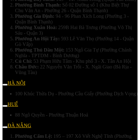
Phường Bình Thạnh:
Số 02 Đường số 1 (Khu Biệt Thự
Chu Văn An - Phường 26 - Quận Bình Thạnh)
Phường Gia Định:
94 - 96 Phan Xích Long (Phường 3 -
Quận Bình Thạnh)
Phường Xuân Hoà:
259B Hai Bà Trưng (Phường Võ Thị
Sáu - Quận 3)
Phường An Hội Tây:
593 Lê Văn Thọ (Phường 14 - Quận
Gò Vấp)
Phường Thủ Dầu Một:
153 Ngô Gia Tự (Phường Chánh
Nghĩa - TPTDM - Bình Dương)
Củ Chi:
53 Phạm Hữu Tâm - Khu phố 3 - X. Tân An Hội
Châu Đức:
22 Nguyễn Văn Trỗi - X. Ngãi Giao (Bà Rịa -
Vũng Tàu)
HÀ NỘI
100 Khúc Thừa Dụ - Phường Cầu Giấy (Phường Dịch Vọng)
HUẾ
88 Ngô Quyền - Phường Thuận Hoá
ĐÀ NẴNG
Phường Cẩm Lệ:
195 – 197 Xô Viết Nghệ Tĩnh (Phường