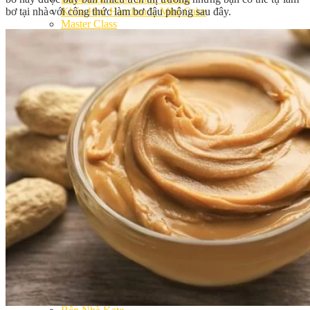
bơ tại nhà với công thức làm bơ đậu phộng sau đây.
Khóa Học Handmade Mini Cake
Master Class
Chuyên Đề
Khai Giảng
Lịch học – Lịch thi
Đăng Ký Học
Công Thức
Cách Làm Bánh Việt
Cách Làm Bánh Âu
Cách Làm Bánh Kem
Cách Làm Bánh Mì
Cách Làm Bánh Trung Thu
Cách Làm Bánh Flan
Cách Làm Bánh Bao
Cách Làm Bánh Bông Lan
Cách Làm Bánh Su Kem
Cách làm bánh CupCake
Cách Làm Bánh Pizza
Cách làm bánh chay
Cách Làm Kẹo – Mứt
Video
Tin tức
Tin Tổng Hợp
Hướng Nghiệp Á Âu