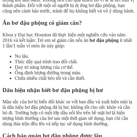
thành phẩm. Đối với một số người bị dị ứng bơ đậu phộng, bạn
cũng nên cảnh báo trước, tránh để họ không biết và vô ý dùng bánh.
Ăn bơ đậu phộng có giảm cân?
Khoa y Đại học Houston đã thực hiện một nghiên cứu vào năm
2016 và kết luận: Trẻ em sẽ giảm cân nếu ăn
bơ đậu phộng
ít nhất
1 lần/1 tuần vì món ăn này giúp:
No lâu.
Thúc đẩy quá trình trao đổi chất.
Duy trì năng lượng của cơ thể.
Ổng định lượng đường trong máu.
Chứa nhiều chất béo tốt và cần thiết.
Dấu hiệu nhận biết bơ đậu phộng bị hư
Màu sắc của bơ bị biến đổi khác so với ban đầu và xuất hiện mùi lạ
là dấu hiệu bơ đậu phộng đã bị hư, không tốt cho sức khỏe và cần
bỏ đi. Trường hợp có một lớp dầu nổi lên trên bề mặt bơ là hiện
tượng bình thường của bơ sau một thời gian sử dụng, bạn chỉ cần
dùng thìa trộn đều lên và tiếp tục sử dụng bình thường.
Cách bảo quản bơ đậu phộng được lâu