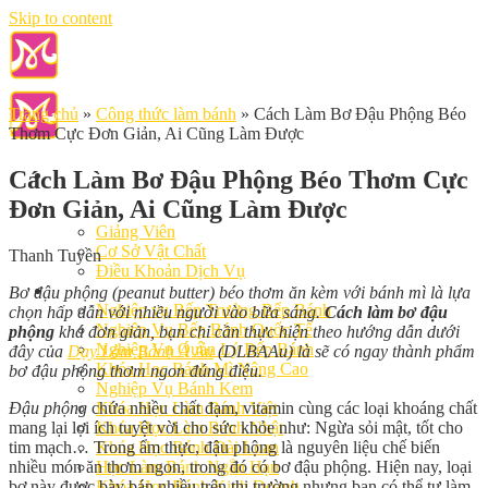
Skip to content
Trang chủ
»
Công thức làm bánh
»
Cách Làm Bơ Đậu Phộng Béo
Thơm Cực Đơn Giản, Ai Cũng Làm Được
Cách Làm Bơ Đậu Phộng Béo Thơm Cực
Đơn Giản, Ai Cũng Làm Được
Giới Thiệu
Giảng Viên
Cơ Sở Vật Chất
Thanh Tuyền
Điều Khoản Dịch Vụ
Học Làm Bánh
Bơ đậu phộng (peanut butter) béo thơm ăn kèm với bánh mì là lựa
Nghiệp vụ Bếp Trưởng Bếp Bánh
chọn hấp dẫn với nhiều người vào bữa sáng.
Cách làm bơ đậu
Nghiệp Vụ Bếp Bánh Quốc Tế
phộng
khá đơn giản, bạn chỉ cần thực hiện theo hướng dẫn dưới
Nghiệp Vụ Quản Lý Bếp Bánh
đây của
Dạy Làm Bánh Á Âu
(DLBAAu) là sẽ có ngay thành phẩm
Khóa Học Bánh Mì Nâng Cao
bơ đậu phộng thơm ngon đúng điệu.
Nghiệp Vụ Bánh Kem
Đậu phộng
chứa nhiều chất đạm, vitamin cùng các loại khoáng chất
Khóa Học Làm Bánh Việt
mang lại lợi ích tuyệt vời cho sức khỏe như: Ngừa sỏi mật, tốt cho
Khóa Học Làm Bánh Nhật
tim mạch… Trong ẩm thực, đậu phộng là nguyên liệu chế biến
Khóa Học Bánh Đài Loan
nhiều món ăn thơm ngon, trong đó có bơ đậu phộng. Hiện nay, loại
Học Làm Bánh Ngắn Hạn
bơ này được bày bán nhiều trên thị trường nhưng bạn có thể tự làm
Khóa Học Bánh Kinh Doanh