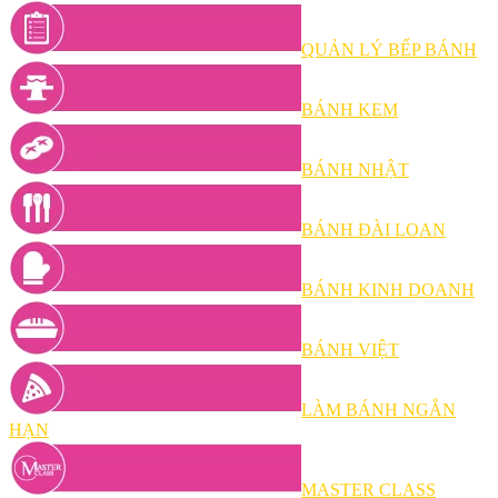
QUẢN LÝ BẾP BÁNH
BÁNH KEM
BÁNH NHẬT
BÁNH ĐÀI LOAN
BÁNH KINH DOANH
BÁNH VIỆT
LÀM BÁNH NGẮN
HẠN
MASTER CLASS