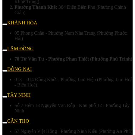
Khuê Trung)
Phường Thanh Khê:
304 Điện Biên Phủ (Phường Chính
Gián)
KHÁNH HÒA
05 Phong Châu - Phường Nam Nha Trang (Phường Phước
Hải)
LÂM ĐỒNG
78 Từ Văn Tư - Phường Phan Thiết (Phường Phú Trinh)
ĐỒNG NAI
013 – 014 Đồng Khởi - Phường Tam Hiệp (Phường Tam Hoà
- Biên Hoà)
TÂY NINH
Số 7 Hẻm 18 Nguyễn Văn Rốp - Khu phố 12 - Phường Tây
Ninh
CẦN THƠ
57 Nguyễn Việt Hồng - Phường Ninh Kiều (Phường An Phú)