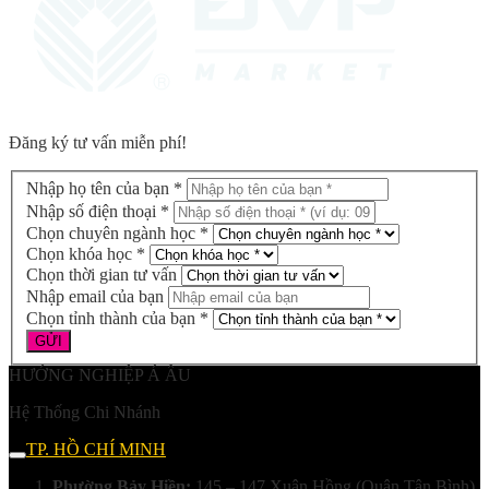
Đăng ký tư vấn miễn phí!
Nhập họ tên của bạn *
Nhập số điện thoại *
Chọn chuyên ngành học *
Chọn khóa học *
Chọn thời gian tư vấn
Nhập email của bạn
Chọn tỉnh thành của bạn *
HƯỚNG NGHIỆP Á ÂU
Hệ Thống Chi Nhánh
TP. HỒ CHÍ MINH
Phường Bảy Hiền:
145 – 147 Xuân Hồng (Quận Tân Bình)