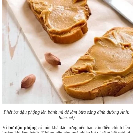
Phết bơ đậu phộng lên bánh mì để làm bữa sáng dinh dưỡng Ảnh:
Internet)
Vì
bơ đậu phộng
có mùi khá đặc trưng nên bạn cần điều chỉnh liều
lượng khi làm bánh. Không nên cho quá nhiều bơ vì sẽ át hết mùi vị