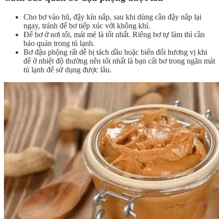
Cho bơ vào hũ, đậy kín nắp, sau khi dùng cần đậy nắp lại
ngay, tránh để bơ tiếp xúc với không khí.
Để bơ ở nơi tối, mát mẻ là tốt nhất. Riêng bơ tự làm thì cần
bảo quản trong tủ lạnh.
Bơ đậu phộng rất dễ bị tách dầu hoặc biến đổi hương vị khi
để ở nhiệt độ thường nên tốt nhất là bạn cất bơ trong ngăn mát
tủ lạnh để sử dụng được lâu.