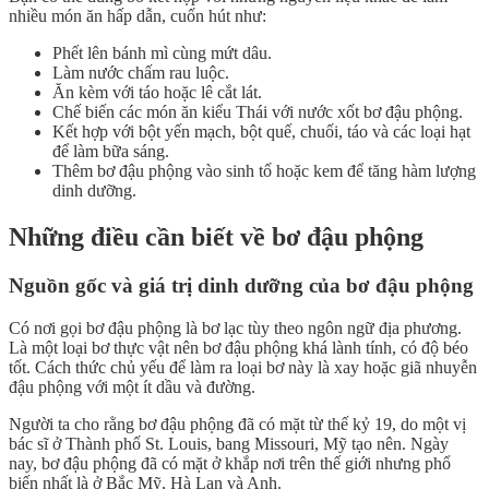
nhiều món ăn hấp dẫn, cuốn hút như:
Phết lên bánh mì cùng mứt dâu.
Làm nước chấm rau luộc.
Ăn kèm với táo hoặc lê cắt lát.
Chế biến các món ăn kiểu Thái với nước xốt bơ đậu phộng.
Kết hợp với bột yến mạch, bột quế, chuối, táo và các loại hạt
để làm bữa sáng.
Thêm bơ đậu phộng vào sinh tố hoặc kem để tăng hàm lượng
dinh dưỡng.
Những điều cần biết về bơ đậu phộng
Nguồn gốc và giá trị dinh dưỡng của bơ đậu phộng
Có nơi gọi bơ đậu phộng là bơ lạc tùy theo ngôn ngữ địa phương.
Là một loại bơ thực vật nên bơ đậu phộng khá lành tính, có độ béo
tốt. Cách thức chủ yếu để làm ra loại bơ này là xay hoặc giã nhuyễn
đậu phộng với một ít dầu và đường.
Người ta cho rằng bơ đậu phộng đã có mặt từ thế kỷ 19, do một vị
bác sĩ ở Thành phố St. Louis, bang Missouri, Mỹ tạo nên. Ngày
nay, bơ đậu phộng đã có mặt ở khắp nơi trên thế giới nhưng phổ
biến nhất là ở Bắc Mỹ, Hà Lan và Anh.