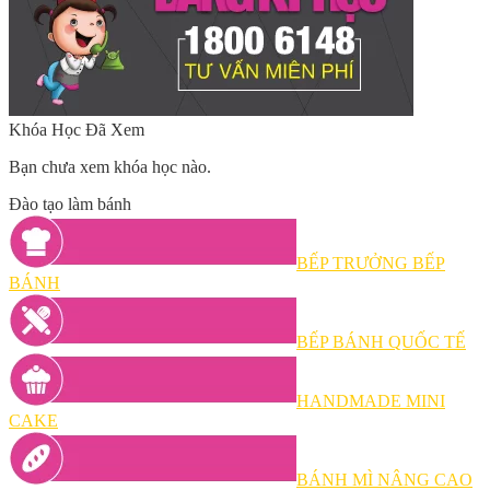
Khóa Học Đã Xem
Bạn chưa xem khóa học nào.
Đào tạo làm bánh
BẾP TRƯỞNG BẾP
BÁNH
BẾP BÁNH QUỐC TẾ
HANDMADE MINI
CAKE
BÁNH MÌ NÂNG CAO