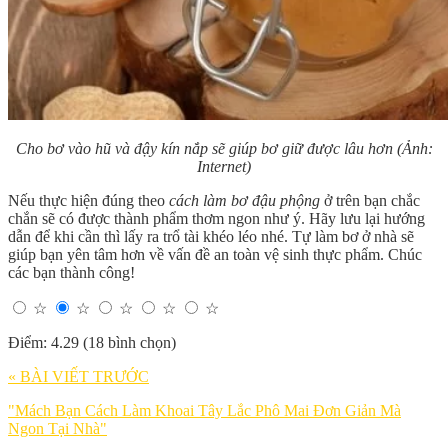
Cho bơ vào hũ và đậy kín nắp sẽ giúp bơ giữ được lâu hơn (Ảnh:
Internet)
Nếu thực hiện đúng theo
cách làm bơ đậu phộng
ở trên bạn chắc
chắn sẽ có được thành phẩm thơm ngon như ý. Hãy lưu lại hướng
dẫn để khi cần thì lấy ra trổ tài khéo léo nhé. Tự làm bơ ở nhà sẽ
giúp bạn yên tâm hơn về vấn đề an toàn vệ sinh thực phẩm. Chúc
các bạn thành công!
☆
☆
☆
☆
☆
Điểm: 4.29 (18 bình chọn)
« BÀI VIẾT TRƯỚC
"Mách Bạn Cách Làm Khoai Tây Lắc Phô Mai Đơn Giản Mà
Ngon Tại Nhà"