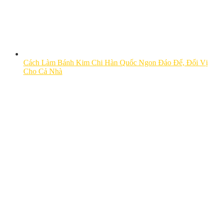
Cách Làm Bánh Kim Chi Hàn Quốc Ngon Đáo Để, Đổi Vị
Cho Cả Nhà