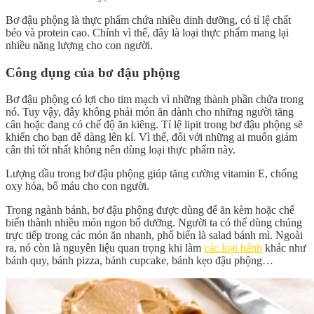
Bơ đậu phộng là thực phẩm chứa nhiều dinh dưỡng, có tỉ lệ chất
béo và protein cao. Chính vì thế, đây là loại thực phẩm mang lại
nhiều năng lượng cho con người.
Công dụng của bơ đậu phộng
Bơ đậu phộng có lợi cho tim mạch vì những thành phần chứa trong
nó. Tuy vậy, đây không phải món ăn dành cho những người tăng
cân hoặc đang có chế độ ăn kiêng. Tỉ lệ lipit trong bơ đậu phộng sẽ
khiến cho bạn dễ dàng lên kí. Vì thế, đối với những ai muốn giảm
cân thì tốt nhất không nên dùng loại thực phẩm này.
Lượng dầu trong bơ đậu phộng giúp tăng cường vitamin E, chống
oxy hóa, bổ máu cho con người.
Trong ngành bánh, bơ đậu phộng được dùng để ăn kèm hoặc chế
biến thành nhiều món ngon bổ dưỡng. Người ta có thể dùng chúng
trực tiếp trong các món ăn nhanh, phổ biến là salad bánh mì. Ngoài
ra, nó còn là nguyên liệu quan trọng khi làm
các loại bánh
khác như
bánh quy, bánh pizza, bánh cupcake, bánh kẹo đậu phộng…