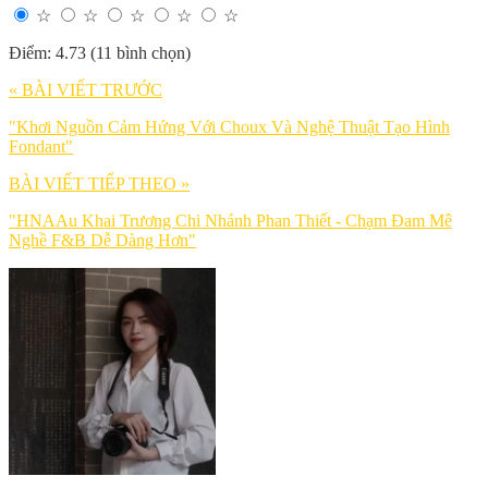
☆
☆
☆
☆
☆
Điểm: 4.73 (11 bình chọn)
« BÀI VIẾT TRƯỚC
"Khơi Nguồn Cảm Hứng Với Choux Và Nghệ Thuật Tạo Hình
Fondant"
BÀI VIẾT TIẾP THEO »
"HNAAu Khai Trương Chi Nhánh Phan Thiết - Chạm Đam Mê
Nghề F&B Dễ Dàng Hơn"