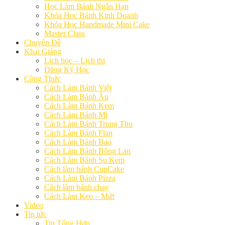
Học Làm Bánh Ngắn Hạn
Khóa Học Bánh Kinh Doanh
Khóa Học Handmade Mini Cake
Master Class
Chuyên Đề
Khai Giảng
Lịch học – Lịch thi
Đăng Ký Học
Công Thức
Cách Làm Bánh Việt
Cách Làm Bánh Âu
Cách Làm Bánh Kem
Cách Làm Bánh Mì
Cách Làm Bánh Trung Thu
Cách Làm Bánh Flan
Cách Làm Bánh Bao
Cách Làm Bánh Bông Lan
Cách Làm Bánh Su Kem
Cách làm bánh CupCake
Cách Làm Bánh Pizza
Cách làm bánh chay
Cách Làm Kẹo – Mứt
Video
Tin tức
Tin Tổng Hợp