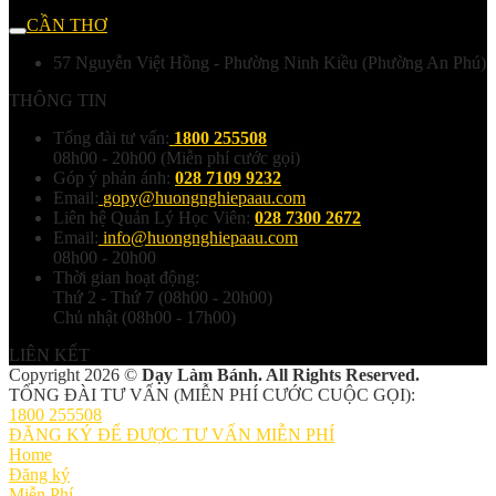
CẦN THƠ
57 Nguyễn Việt Hồng - Phường Ninh Kiều (Phường An Phú)
THÔNG TIN
Tổng đài tư vấn:
1800 255508
08h00 - 20h00 (Miễn phí cước gọi)
Góp ý phản ánh:
028 7109 9232
Email:
gopy@huongnghiepaau.com
Liên hệ Quản Lý Học Viên:
028 7300 2672
Email:
info@huongnghiepaau.com
08h00 - 20h00
Thời gian hoạt động:
Thứ 2 - Thứ 7 (08h00 - 20h00)
Chủ nhật (08h00 - 17h00)
LIÊN KẾT
Copyright 2026 ©
Dạy Làm Bánh. All Rights Reserved.
TỔNG ĐÀI TƯ VẤN (MIỄN PHÍ CƯỚC CUỘC GỌI):
1800 255508
ĐĂNG KÝ ĐỂ ĐƯỢC TƯ VẤN MIỄN PHÍ
Home
Đăng ký
Miễn Phí