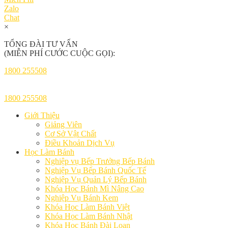
Zalo
Chat
×
TỔNG ĐÀI TƯ VẤN
(MIỄN PHÍ CƯỚC CUỘC GỌI):
1800 255508
1800 255508
Giới Thiệu
Giảng Viên
Cơ Sở Vật Chất
Điều Khoản Dịch Vụ
Học Làm Bánh
Nghiệp vụ Bếp Trưởng Bếp Bánh
Nghiệp Vụ Bếp Bánh Quốc Tế
Nghiệp Vụ Quản Lý Bếp Bánh
Khóa Học Bánh Mì Nâng Cao
Nghiệp Vụ Bánh Kem
Khóa Học Làm Bánh Việt
Khóa Học Làm Bánh Nhật
Khóa Học Bánh Đài Loan