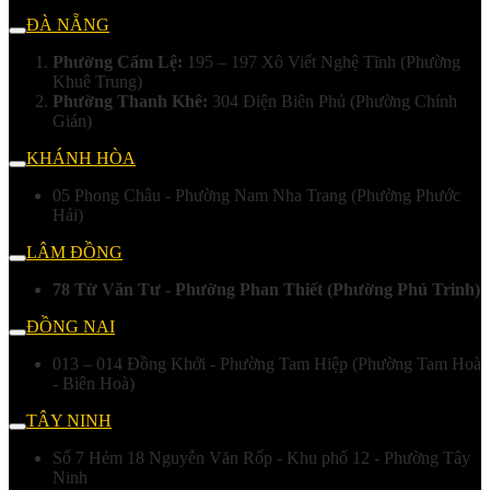
ĐÀ NẴNG
Phường Cẩm Lệ:
195 – 197 Xô Viết Nghệ Tĩnh (Phường
Khuê Trung)
Phường Thanh Khê:
304 Điện Biên Phủ (Phường Chính
Gián)
KHÁNH HÒA
05 Phong Châu - Phường Nam Nha Trang (Phường Phước
Hải)
LÂM ĐỒNG
78 Từ Văn Tư - Phường Phan Thiết (Phường Phú Trinh)
ĐỒNG NAI
013 – 014 Đồng Khởi - Phường Tam Hiệp (Phường Tam Hoà
- Biên Hoà)
TÂY NINH
Số 7 Hẻm 18 Nguyễn Văn Rốp - Khu phố 12 - Phường Tây
Ninh