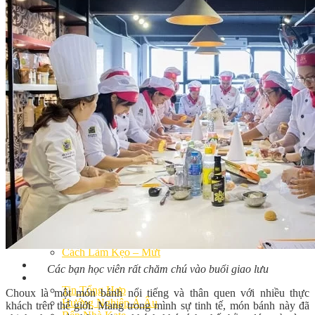
Khóa Học Handmade Mini Cake
Master Class
Chuyên Đề
Khai Giảng
Lịch học – Lịch thi
Đăng Ký Học
Công Thức
Cách Làm Bánh Việt
Cách Làm Bánh Âu
Cách Làm Bánh Kem
Cách Làm Bánh Mì
Cách Làm Bánh Trung Thu
Cách Làm Bánh Flan
Cách Làm Bánh Bao
Cách Làm Bánh Bông Lan
Cách Làm Bánh Su Kem
Cách làm bánh CupCake
Cách Làm Bánh Pizza
Cách làm bánh chay
Cách Làm Kẹo – Mứt
Video
Các bạn học viên rất chăm chú vào buổi giao lưu
Tin tức
Tin Tổng Hợp
Choux là một món bánh nổi tiếng và thân quen với nhiều thực
Hướng Nghiệp Á Âu
khách trên thế giới. Mang trong mình sự tinh tế, món bánh này đã