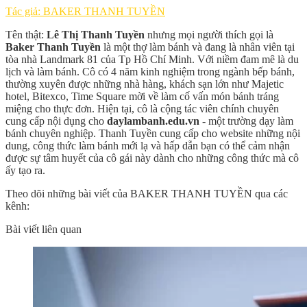
Tác giả: BAKER THANH TUYỀN
Tên thật:
Lê Thị Thanh Tuyền
nhưng mọi người thích gọi là
Baker Thanh Tuyền
là một thợ làm bánh và đang là nhân viên tại
tòa nhà Landmark 81 của Tp Hồ Chí Minh. Với niềm đam mê là du
lịch và làm bánh. Cô có 4 năm kinh nghiệm trong ngành bếp bánh,
thường xuyên được những nhà hàng, khách sạn lớn như Majetic
hotel, Bitexco, Time Square mời về làm cố vấn món bánh tráng
miệng cho thực đơn. Hiện tại, cô là cộng tác viên chính chuyên
cung cấp nội dụng cho
daylambanh.edu.vn
- một trường dạy làm
bánh chuyên nghiệp. Thanh Tuyền cung cấp cho website những nội
dung, công thức làm bánh mới lạ và hấp dẫn bạn có thể cảm nhận
được sự tâm huyết của cô gái này dành cho những công thức mà cô
ấy tạo ra.
Theo dõi những bài viết của BAKER THANH TUYỀN qua các
kênh:
Bài viết liên quan