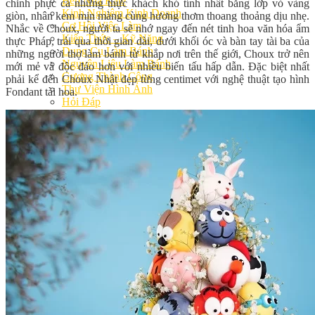
Bếp Nhà Kate
chinh phục cả những thực khách khó tính nhất bằng lớp vỏ vàng
Kinh Nghiệm Kinh Doanh
giòn, nhân kem mịn màng cùng hương thơm thoang thoảng dịu nhẹ.
Cơ Hội Việc Làm
Nhắc về Choux, người ta sẽ nhớ ngay đến nét tinh hoa văn hóa ẩm
Kiến Thức – Kỹ Năng
thực Pháp, trải qua thời gian dài, dưới khối óc và bàn tay tài ba của
Dụng Cụ Làm Bánh
những người thợ làm bánh từ khắp nơi trên thế giới, Choux trở nên
Nguyên Liệu Làm Bánh
mới mẻ và độc đáo hơn với nhiều biến tấu hấp dẫn. Đặc biệt nhất
Gương Thành Công
phải kể đến Choux Nhật đẹp từng centimet với nghệ thuật tạo hình
Thư Viện Hình Ảnh
Fondant tài hoa.
Hỏi Đáp
Siêu thị ĐVP Market
Việc Làm
Chưa có sản phẩm trong giỏ hàng.
Giỏ hàng
Chưa có sản phẩm trong giỏ hàng.