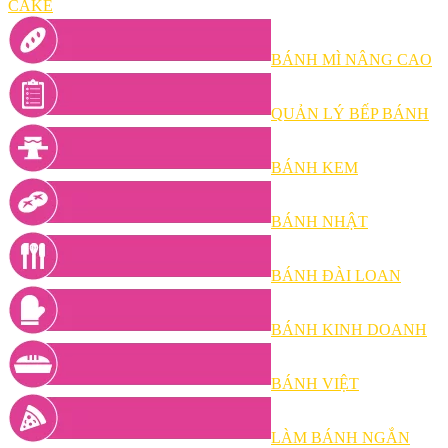
CAKE
BÁNH MÌ NÂNG CAO
QUẢN LÝ BẾP BÁNH
BÁNH KEM
BÁNH NHẬT
BÁNH ĐÀI LOAN
BÁNH KINH DOANH
BÁNH VIỆT
LÀM BÁNH NGẮN