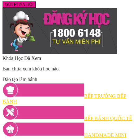
Khóa Học Đã Xem
Bạn chưa xem khóa học nào.
Đào tạo làm bánh
BẾP TRƯỞNG BẾP
BÁNH
BẾP BÁNH QUỐC TẾ
HANDMADE MINI