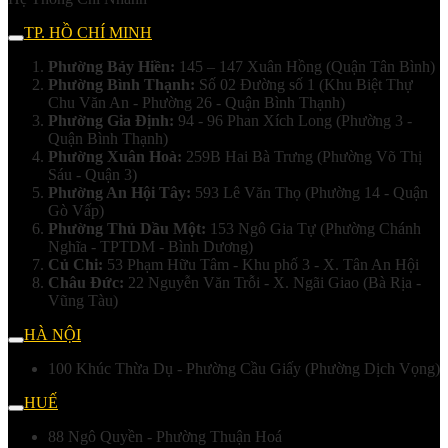
TP. HỒ CHÍ MINH
Phường Bảy Hiền:
145 – 147 Xuân Hồng (Quận Tân Bình)
Phường Bình Thạnh:
Số 02 Đường số 1 (Khu Biệt Thự
Chu Văn An - Phường 26 - Quận Bình Thạnh)
Phường Gia Định:
94 - 96 Phan Xích Long (Phường 3 -
Quận Bình Thạnh)
Phường Xuân Hoà:
259B Hai Bà Trưng (Phường Võ Thị
Sáu - Quận 3)
Phường An Hội Tây:
593 Lê Văn Thọ (Phường 14 - Quận
Gò Vấp)
Phường Thủ Dầu Một:
153 Ngô Gia Tự (Phường Chánh
Nghĩa - TPTDM - Bình Dương)
Củ Chi:
53 Phạm Hữu Tâm - Khu phố 3 - X. Tân An Hội
Châu Đức:
22 Nguyễn Văn Trỗi - X. Ngãi Giao (Bà Rịa -
Vũng Tàu)
HÀ NỘI
100 Khúc Thừa Dụ - Phường Cầu Giấy (Phường Dịch Vọng)
HUẾ
88 Ngô Quyền - Phường Thuận Hoá