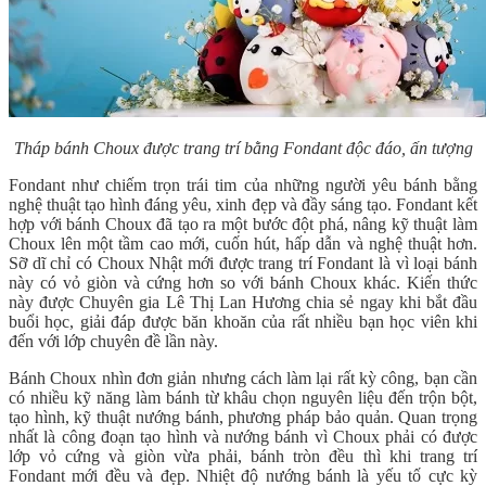
Tháp bánh Choux được trang trí bằng Fondant độc đáo, ấn tượng
Fondant như chiếm trọn trái tim của những người yêu bánh bằng
nghệ thuật tạo hình đáng yêu, xinh đẹp và đầy sáng tạo. Fondant kết
hợp với bánh Choux đã tạo ra một bước đột phá, nâng kỹ thuật làm
Choux lên một tầm cao mới, cuốn hút, hấp dẫn và nghệ thuật hơn.
Sỡ dĩ chỉ có Choux Nhật mới được trang trí Fondant là vì loại bánh
này có vỏ giòn và cứng hơn so với bánh Choux khác. Kiến thức
này được Chuyên gia Lê Thị Lan Hương chia sẻ ngay khi bắt đầu
buổi học, giải đáp được băn khoăn của rất nhiều bạn học viên khi
đến với lớp chuyên đề lần này.
Bánh Choux nhìn đơn giản nhưng cách làm lại rất kỳ công, bạn cần
có nhiều kỹ năng làm bánh từ khâu chọn nguyên liệu đến trộn bột,
tạo hình, kỹ thuật nướng bánh, phương pháp bảo quản. Quan trọng
nhất là công đoạn tạo hình và nướng bánh vì Choux phải có được
lớp vỏ cứng và giòn vừa phải, bánh tròn đều thì khi trang trí
Fondant mới đều và đẹp. Nhiệt độ nướng bánh là yếu tố cực kỳ