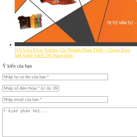
HNAAu Khai Trương Chi Nhánh Phan Thiết – Chạm Đam
Mê Nghề F&B Dễ Dàng Hơn
Ý kiến của bạn