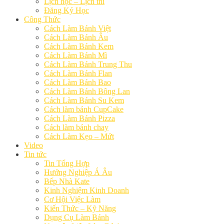
Lịch học – Lịch thi
Đăng Ký Học
Công Thức
Cách Làm Bánh Việt
Cách Làm Bánh Âu
Cách Làm Bánh Kem
Cách Làm Bánh Mì
Cách Làm Bánh Trung Thu
Cách Làm Bánh Flan
Cách Làm Bánh Bao
Cách Làm Bánh Bông Lan
Cách Làm Bánh Su Kem
Cách làm bánh CupCake
Cách Làm Bánh Pizza
Cách làm bánh chay
Cách Làm Kẹo – Mứt
Video
Tin tức
Tin Tổng Hợp
Hướng Nghiệp Á Âu
Bếp Nhà Kate
Kinh Nghiệm Kinh Doanh
Cơ Hội Việc Làm
Kiến Thức – Kỹ Năng
Dụng Cụ Làm Bánh