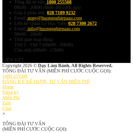
Tổng đài tư vấn:
1800 255508
08h00 - 20h00 (Miễn phí cước gọi)
Góp ý phản ánh:
028 7109 9232
Email:
gopy@huongnghiepaau.com
Liên hệ Quản Lý Học Viên:
028 7300 2672
Email:
info@huongnghiepaau.com
08h00 - 20h00
Thời gian hoạt động:
Thứ 2 - Thứ 7 (08h00 - 20h00)
Chủ nhật (08h00 - 17h00)
LIÊN KẾT
Copyright 2026 ©
Dạy Làm Bánh. All Rights Reserved.
TỔNG ĐÀI TƯ VẤN (MIỄN PHÍ CƯỚC CUỘC GỌI):
1800 255508
ĐĂNG KÝ ĐỂ ĐƯỢC TƯ VẤN MIỄN PHÍ
Home
Đăng ký
Miễn Phí
Zalo
Chat
×
TỔNG ĐÀI TƯ VẤN
(MIỄN PHÍ CƯỚC CUỘC GỌI):