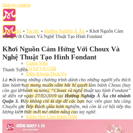
Skip to content
Trang chủ
»
Tin tức
»
Hướng Nghiệp Á Âu
»
Khơi Nguồn Cảm
Hứng Với Choux Và Nghệ Thuật Tạo Hình Fondant
Khơi Nguồn Cảm Hứng Với Choux Và
Nghệ Thuật Tạo Hình Fondant
Giới Thiệu
Giảng Viên
Cơ Sở Vật Chất
Thanh Tuyền
Điều Khoản Dịch Vụ
Học Làm Bánh
Là một trong những chương trình dành cho những người yêu thích
Nghiệp vụ Bếp Trưởng Bếp Bánh
làm bánh hay mong muốn nắm bắt bí quyết làm bánh Choux (hay
Nghiệp Vụ Bếp Bánh Quốc Tế
còn gọi là bánh su kem), “Choux và nghệ thuật tạo hình Fondant”
Nghiệp Vụ Quản Lý Bếp Bánh
sẽ diễn ra ngày 27/02/2019 tại
Hướng Nghiệp Á Âu chi nhánh
Khóa Học Bánh Mì Nâng Cao
Quận 3.
Đây không chỉ là dịp để các bạn học viên giao lưu cùng
Nghiệp Vụ Bánh Kem
Chuyên gia Bếp Bánh giàu kinh nghiệm, mà còn là cơ hội tiếp thu
Khóa Học Làm Bánh Việt
lượng kiến thức mới mẻ nhằm nâng cao tay nghề.
Khóa Học Làm Bánh Nhật
Khóa Học Bánh Đài Loan
Học Làm Bánh Ngắn Hạn
Khóa Học Bánh Kinh Doanh