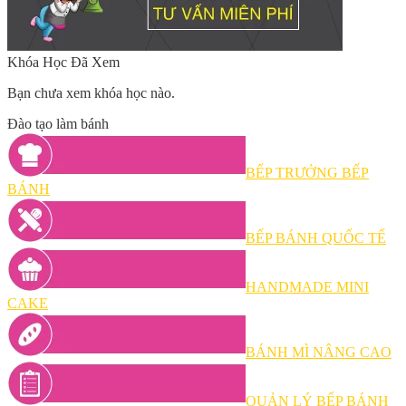
Khóa Học Đã Xem
Bạn chưa xem khóa học nào.
Đào tạo làm bánh
BẾP TRƯỞNG BẾP
BÁNH
BẾP BÁNH QUỐC TẾ
HANDMADE MINI
CAKE
BÁNH MÌ NÂNG CAO
QUẢN LÝ BẾP BÁNH