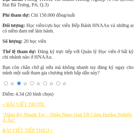
Hai Bà Trưng, P.6, Q.3)
Phí tham dự:
Chỉ 150.000 đồng/suất
Đối tượng:
Học viên/cựu học viên Bếp Bánh HNAAu và những ai
có niềm đam mê làm bánh.
Số lượng:
20 học viên
Thể lệ tham dự:
Đăng ký trực tiếp với Quản lý Học viên ở bất kỳ
chi nhánh nào ở HNAAu.
Bạn còn chần chờ gì nữa mà không nhanh tay đăng ký ngay cho
mình một suất tham gia chương trình hấp dẫn này?
☆
☆
☆
☆
☆
Điểm: 4.34 (20 bình chọn)
« BÀI VIẾT TRƯỚC
"Đăng Ký Nhanh Tay – Nhận Ngay Quà Tết Cùng Hướng Nghiệp
Á Âu"
BÀI VIẾT TIẾP THEO »