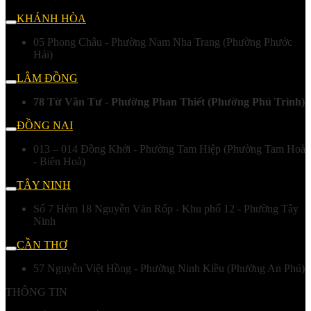
KHÁNH HÒA
05 Phong Châu - Phường Nam Nha Trang (Phường Phước
Hải)
LÂM ĐỒNG
78 Từ Văn Tư - Phường Phan Thiết (Phường Phú Trinh)
ĐỒNG NAI
013 – 014 Đồng Khởi - Phường Tam Hiệp (Phường Tam Hoà
- Biên Hoà)
TÂY NINH
Số 7 Hẻm 18 Nguyễn Văn Rốp - Khu phố 12 - Phường Tây
Ninh
CẦN THƠ
57 Nguyễn Việt Hồng - Phường Ninh Kiều (Phường An Phú)
THÔNG TIN