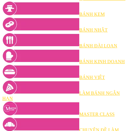
BÁNH KEM
BÁNH NHẬT
BÁNH ĐÀI LOAN
BÁNH KINH DOANH
BÁNH VIỆT
LÀM BÁNH NGẮN
HẠN
MASTER CLASS
CHUYÊN ĐỀ LÀM