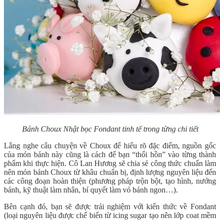
Bánh Choux Nhật bọc Fondant tinh tế trong từng chi tiết
Lắng nghe câu chuyện về Choux để hiểu rõ đặc điểm, nguồn gốc
của món bánh này cũng là cách để bạn “thổi hồn” vào từng thành
phẩm khi thực hiện. Cô Lan Hương sẽ chia sẻ công thức chuẩn làm
nên món bánh Choux từ khâu chuẩn bị, định lượng nguyên liệu đến
các công đoạn hoàn thiện (phương pháp trộn bột, tạo hình, nướng
bánh, kỹ thuật làm nhân, bí quyết làm vỏ bánh ngon…).
Bên cạnh đó, bạn sẽ được trải nghiệm với kiến thức về Fondant
(loại nguyên liệu được chế biến từ icing sugar tạo nên lớp coat mềm