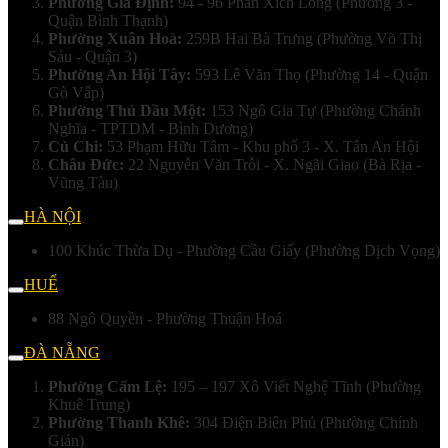
Phường Gia Định:
94 - 96 Phan Xích Long (Phường 3 -
Quận Bình Thạnh)
Phường Xuân Hoà:
259B Hai Bà Trưng (Phường Võ Thị
Sáu - Quận 3)
Phường An Hội Tây:
593 Lê Văn Thọ (Phường 14 - Quận
Gò Vấp)
Phường Thủ Dầu Một:
153 Ngô Gia Tự (Phường Chánh
Nghĩa - TPTDM - Bình Dương)
Củ Chi:
53 Phạm Hữu Tâm - Khu phố 3 - X. Tân An Hội
Châu Đức:
22 Nguyễn Văn Trỗi - X. Ngãi Giao (Bà Rịa -
Vũng Tàu)
HÀ NỘI
100 Khúc Thừa Dụ - Phường Cầu Giấy (Phường Dịch Vọng)
HUẾ
88 Ngô Quyền - Phường Thuận Hoá
ĐÀ NẴNG
Phường Cẩm Lệ:
195 – 197 Xô Viết Nghệ Tĩnh (Phường
Khuê Trung)
Phường Thanh Khê:
304 Điện Biên Phủ (Phường Chính
Gián)