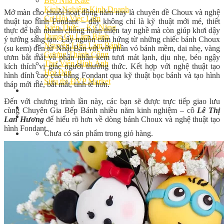
Bếp Nhà Kate
Kinh Nghiệm Kinh Doanh
Mở màn cho chuỗi hoạt động năm nay là chuyên đề Choux và nghệ
Cơ Hội Việc Làm
thuật tạo hình Fondant – đây không chỉ là kỹ thuật mới mẻ, thiết
Kiến Thức – Kỹ Năng
thực để bạn nhanh chóng hoàn thiện tay nghề mà còn giúp khơi dậy
Dụng Cụ Làm Bánh
ý tưởng sáng tạo. Lấy nguồn cảm hứng từ những chiếc bánh Choux
Nguyên Liệu Làm Bánh
(su kem) đến từ Nhật Bản với với phần vỏ bánh mềm, dai nhẹ, vàng
Gương Thành Công
ươm bắt mắt và phần nhân kem tươi mát lạnh, dịu nhẹ, béo ngậy
Thư Viện Hình Ảnh
kích thích vị giác người thưởng thức. Kết hợp với nghệ thuật tạo
Hỏi Đáp
hình đỉnh cao của bằng Fondant qua kỹ thuật bọc bánh và tạo hình
Siêu thị ĐVP Market
tháp mới mẻ, bắt mắt, tinh tế hơn.
Việc Làm
Đến với chương trình lần này, các bạn sẽ được trực tiếp giao lưu
cùng Chuyên Gia Bếp Bánh nhiều năm kinh nghiệm – cô
Lê Thị
Lan Hương
để hiểu rõ hơn về dòng bánh Choux và nghệ thuật tạo
hình Fondant.
Chưa có sản phẩm trong giỏ hàng.
Giỏ hàng
Chưa có sản phẩm trong giỏ hàng.