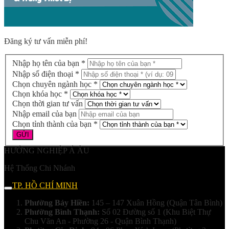
Đăng ký tư vấn miễn phí!
Nhập họ tên của bạn *
Nhập số điện thoại *
Chọn chuyên ngành học *
Chọn khóa học *
Chọn thời gian tư vấn
Nhập email của bạn
Chọn tỉnh thành của bạn *
HƯỚNG NGHIỆP Á ÂU
Hệ Thống Chi Nhánh
TP. HỒ CHÍ MINH
Phường Bảy Hiền:
145 – 147 Xuân Hồng (Quận Tân Bình)
Phường Bình Thạnh:
Số 02 Đường số 1 (Khu Biệt Thự
Chu Văn An - Phường 26 - Quận Bình Thạnh)