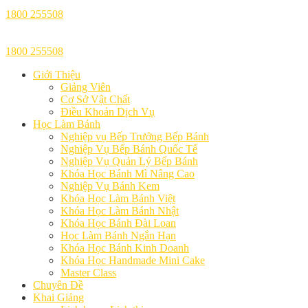
1800 255508
1800 255508
Giới Thiệu
Giảng Viên
Cơ Sở Vật Chất
Điều Khoản Dịch Vụ
Học Làm Bánh
Nghiệp vụ Bếp Trưởng Bếp Bánh
Nghiệp Vụ Bếp Bánh Quốc Tế
Nghiệp Vụ Quản Lý Bếp Bánh
Khóa Học Bánh Mì Nâng Cao
Nghiệp Vụ Bánh Kem
Khóa Học Làm Bánh Việt
Khóa Học Làm Bánh Nhật
Khóa Học Bánh Đài Loan
Học Làm Bánh Ngắn Hạn
Khóa Học Bánh Kinh Doanh
Khóa Học Handmade Mini Cake
Master Class
Chuyên Đề
Khai Giảng