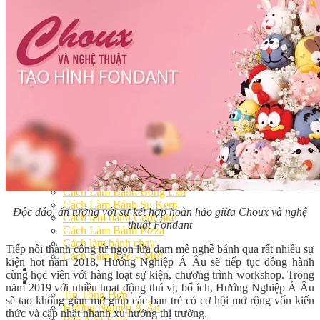
Khóa Học Handmade Mini Cake
Master Class
Chuyên Đề
Khai Giảng
Lịch học – Lịch thi
Đăng Ký Học
Công Thức
Cách Làm Bánh Việt
Cách Làm Bánh Âu
Cách Làm Bánh Kem
Cách Làm Bánh Mì
Cách Làm Bánh Trung Thu
Cách Làm Bánh Flan
Cách Làm Bánh Bao
Cách Làm Bánh Bông Lan
Cách Làm Bánh Su Kem
Độc đáo, ấn tượng với sự kết hợp hoàn hảo giữa Choux và nghệ
Cách làm bánh CupCake
thuật Fondant
Cách Làm Bánh Pizza
Cách làm bánh chay
Tiếp nối thành công từ ngọn lửa đam mê nghề bánh qua rất nhiều sự
Cách Làm Kẹo – Mứt
kiện hot năm 2018, Hướng Nghiệp Á Âu sẽ tiếp tục đồng hành
Video
cùng học viên với hàng loạt sự kiện, chương trình workshop. Trong
Tin tức
năm 2019 với nhiều hoạt động thú vị, bổ ích, Hướng Nghiệp Á Âu
Tin Tổng Hợp
sẽ tạo không gian mở giúp các bạn trẻ có cơ hội mở rộng vốn kiến
Hướng Nghiệp Á Âu
thức và cập nhật nhanh xu hướng thị trường.