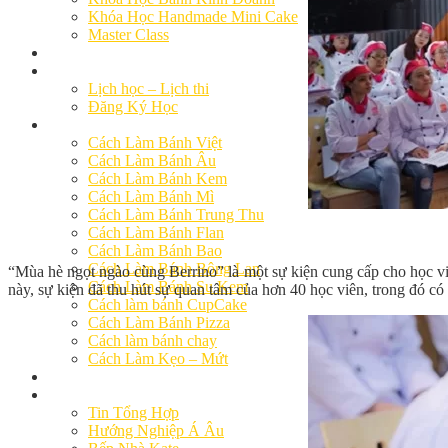
Khóa Học Handmade Mini Cake
Master Class
Chuyên Đề
Khai Giảng
Lịch học – Lịch thi
Đăng Ký Học
Công Thức
Cách Làm Bánh Việt
Cách Làm Bánh Âu
Cách Làm Bánh Kem
Cách Làm Bánh Mì
Cách Làm Bánh Trung Thu
Cách Làm Bánh Flan
Cách Làm Bánh Bao
Cách Làm Bánh Bông Lan
“Mùa hè ngọt ngào cùng Berrino” là một sự kiện cung cấp cho học vi
Cách Làm Bánh Su Kem
này, sự kiện đã thu hút sự quan tâm của hơn 40 học viên, trong đó có 
Cách làm bánh CupCake
Cách Làm Bánh Pizza
Cách làm bánh chay
Cách Làm Kẹo – Mứt
Video
Tin tức
Tin Tổng Hợp
Hướng Nghiệp Á Âu