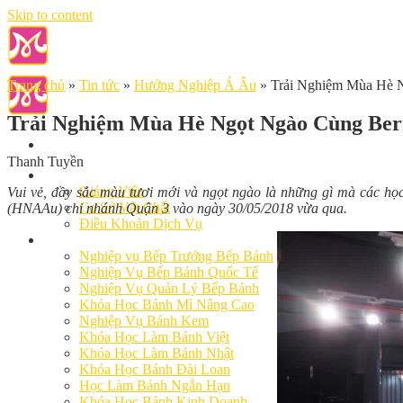
Skip to content
Trang chủ
»
Tin tức
»
Hướng Nghiệp Á Âu
»
Trải Nghiệm Mùa Hè 
Trải Nghiệm Mùa Hè Ngọt Ngào Cùng Ber
Thanh Tuyền
Giới Thiệu
Giảng Viên
Vui vẻ, đầy sắc màu tươi mới và ngọt ngào là những gì mà các h
Cơ Sở Vật Chất
(HNAAu) chi nhánh Quận 3 vào ngày 30/05/2018 vừa qua.
Điều Khoản Dịch Vụ
Học Làm Bánh
Nghiệp vụ Bếp Trưởng Bếp Bánh
Nghiệp Vụ Bếp Bánh Quốc Tế
Nghiệp Vụ Quản Lý Bếp Bánh
Khóa Học Bánh Mì Nâng Cao
Nghiệp Vụ Bánh Kem
Khóa Học Làm Bánh Việt
Khóa Học Làm Bánh Nhật
Khóa Học Bánh Đài Loan
Học Làm Bánh Ngắn Hạn
Khóa Học Bánh Kinh Doanh