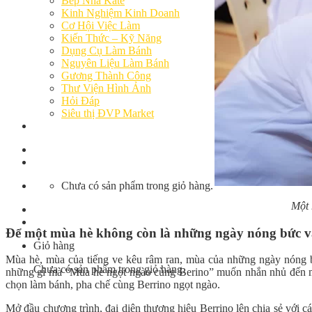
Bếp Nhà Kate
Kinh Nghiệm Kinh Doanh
Cơ Hội Việc Làm
Kiến Thức – Kỹ Năng
Dụng Cụ Làm Bánh
Nguyên Liệu Làm Bánh
Gương Thành Công
Thư Viện Hình Ảnh
Hỏi Đáp
Siêu thị ĐVP Market
Việc Làm
Chưa có sản phẩm trong giỏ hàng.
Một 
Để một mùa hè không còn là những ngày nóng bức và
Giỏ hàng
Mùa hè, mùa của tiếng ve kêu râm ran, mùa của những ngày nóng bứ
Chưa có sản phẩm trong giỏ hàng.
những gì mà “Mùa hè ngọt ngào cùng Berino” muốn nhắn nhủ đến mọi
chọn làm bánh, pha chế cùng Berrino ngọt ngào.
Mở đầu chương trình, đại diện thương hiệu Berrino lên chia sẻ với c