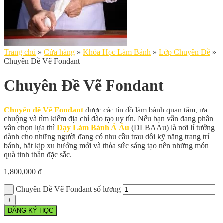
Trang chủ
»
Cửa hàng
»
Khóa Học Làm Bánh
»
Lớp Chuyên Đề
»
Chuyên Đề Vẽ Fondant
Chuyên Đề Vẽ Fondant
Chuyên đề Vẽ Fondant
được các tín đồ làm bánh quan tâm, ưa
chuộng và tìm kiếm địa chỉ đào tạo uy tín. Nếu bạn vẫn đang phân
vân chọn lựa thì
Dạy
Làm Bánh Á Âu
(DLBAAu) là nơi lí tưởng
dành cho những người đang có nhu cầu trau dồi kỹ năng trang trí
bánh, bắt kịp xu hướng mới và thỏa sức sáng tạo nên những món
quà tinh thần đặc sắc.
1,800,000
₫
Chuyên Đề Vẽ Fondant số lượng
ĐĂNG KÝ HỌC