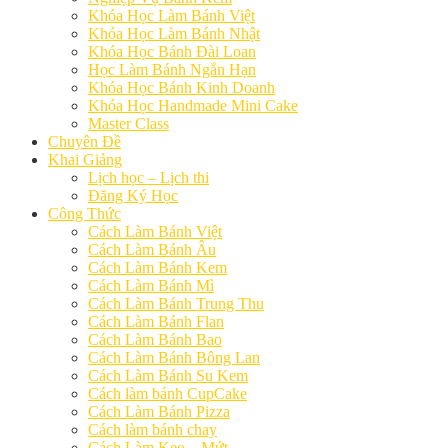
Khóa Học Làm Bánh Việt
Khóa Học Làm Bánh Nhật
Khóa Học Bánh Đài Loan
Học Làm Bánh Ngắn Hạn
Khóa Học Bánh Kinh Doanh
Khóa Học Handmade Mini Cake
Master Class
Chuyên Đề
Khai Giảng
Lịch học – Lịch thi
Đăng Ký Học
Công Thức
Cách Làm Bánh Việt
Cách Làm Bánh Âu
Cách Làm Bánh Kem
Cách Làm Bánh Mì
Cách Làm Bánh Trung Thu
Cách Làm Bánh Flan
Cách Làm Bánh Bao
Cách Làm Bánh Bông Lan
Cách Làm Bánh Su Kem
Cách làm bánh CupCake
Cách Làm Bánh Pizza
Cách làm bánh chay
Cách Làm Kẹo – Mứt