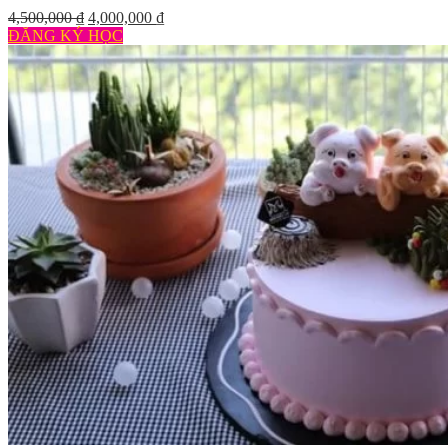
4,500,000
₫
4,000,000
₫
ĐĂNG KÝ HỌC