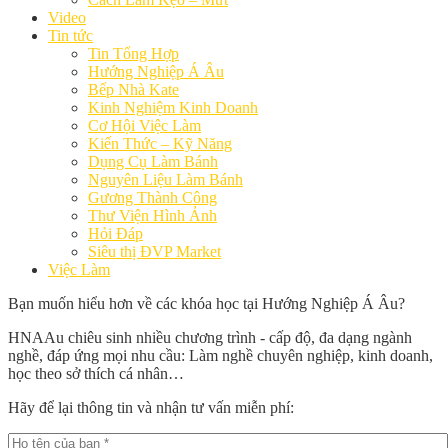
Video
Tin tức
Tin Tổng Hợp
Hướng Nghiệp Á Âu
Bếp Nhà Kate
Kinh Nghiệm Kinh Doanh
Cơ Hội Việc Làm
Kiến Thức – Kỹ Năng
Dụng Cụ Làm Bánh
Nguyên Liệu Làm Bánh
Gương Thành Công
Thư Viện Hình Ảnh
Hỏi Đáp
Siêu thị ĐVP Market
Việc Làm
Bạn muốn hiểu hơn về các khóa học tại Hướng Nghiệp Á Âu?
HNAAu chiêu sinh nhiều chương trình - cấp độ, đa dạng ngành
nghề, đáp ứng mọi nhu cầu: Làm nghề chuyên nghiệp, kinh doanh,
học theo sở thích cá nhân…
Hãy để lại thông tin và nhận tư vấn miễn phí: