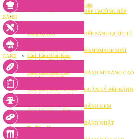
Khóa Học Handmade Mini Cake
Master Class
BẾP TRƯỞNG BẾP
Chuyên Đề
BÁNH
Khai Giảng
Lịch học – Lịch thi
Đăng Ký Học
BẾP BÁNH QUỐC TẾ
Công Thức
Cách Làm Bánh Việt
Cách Làm Bánh Âu
HANDMADE MINI
Cách Làm Bánh Kem
CAKE
Cách Làm Bánh Mì
Cách Làm Bánh Trung Thu
Cách Làm Bánh Flan
BÁNH MÌ NÂNG CAO
Cách Làm Bánh Bao
Cách Làm Bánh Bông Lan
Cách Làm Bánh Su Kem
QUẢN LÝ BẾP BÁNH
Cách làm bánh CupCake
Cách Làm Bánh Pizza
Cách làm bánh chay
BÁNH KEM
Cách Làm Kẹo – Mứt
Video
Tin tức
BÁNH NHẬT
Tin Tổng Hợp
Hướng Nghiệp Á Âu