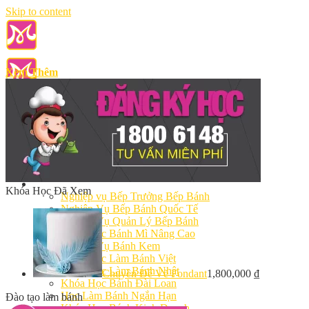
Skip to content
Xem Thêm
Giới Thiệu
Giảng Viên
Cơ Sở Vật Chất
Điều Khoản Dịch Vụ
Học Làm Bánh
Khóa Học Đã Xem
Nghiệp vụ Bếp Trưởng Bếp Bánh
Nghiệp Vụ Bếp Bánh Quốc Tế
Nghiệp Vụ Quản Lý Bếp Bánh
Khóa Học Bánh Mì Nâng Cao
Nghiệp Vụ Bánh Kem
Khóa Học Làm Bánh Việt
Khóa Học Làm Bánh Nhật
Chuyên Đề Vẽ Fondant
1,800,000
₫
Khóa Học Bánh Đài Loan
Học Làm Bánh Ngắn Hạn
Đào tạo làm bánh
Khóa Học Bánh Kinh Doanh