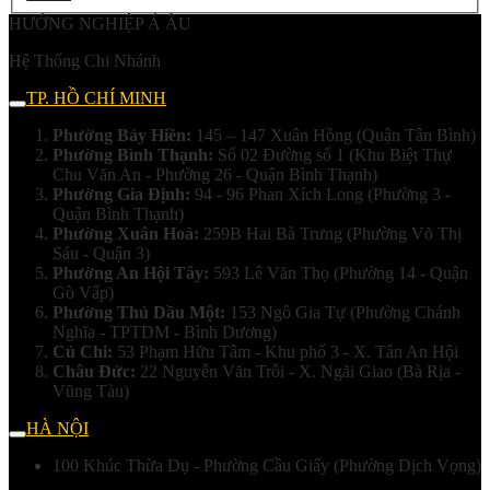
HƯỚNG NGHIỆP Á ÂU
Hệ Thống Chi Nhánh
TP. HỒ CHÍ MINH
Phường Bảy Hiền:
145 – 147 Xuân Hồng (Quận Tân Bình)
Phường Bình Thạnh:
Số 02 Đường số 1 (Khu Biệt Thự
Chu Văn An - Phường 26 - Quận Bình Thạnh)
Phường Gia Định:
94 - 96 Phan Xích Long (Phường 3 -
Quận Bình Thạnh)
Phường Xuân Hoà:
259B Hai Bà Trưng (Phường Võ Thị
Sáu - Quận 3)
Phường An Hội Tây:
593 Lê Văn Thọ (Phường 14 - Quận
Gò Vấp)
Phường Thủ Dầu Một:
153 Ngô Gia Tự (Phường Chánh
Nghĩa - TPTDM - Bình Dương)
Củ Chi:
53 Phạm Hữu Tâm - Khu phố 3 - X. Tân An Hội
Châu Đức:
22 Nguyễn Văn Trỗi - X. Ngãi Giao (Bà Rịa -
Vũng Tàu)
HÀ NỘI
100 Khúc Thừa Dụ - Phường Cầu Giấy (Phường Dịch Vọng)