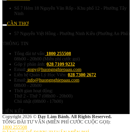
Số 7 Hẻm 18 Nguyễn Văn Rốp - Khu phố 12 - Phường Tây
Ninh
CẦN THƠ
57 Nguyễn Việt Hồng - Phường Ninh Kiều (Phường An Phú)
THÔNG TIN
Tổng đài tư vấn:
1800 255508
08h00 - 20h00 (Miễn phí cước gọi)
Góp ý phản ánh:
028 7109 9232
Email:
gopy@huongnghiepaau.com
Liên hệ Quản Lý Học Viên:
028 7300 2672
Email:
info@huongnghiepaau.com
08h00 - 20h00
Thời gian hoạt động:
Thứ 2 - Thứ 7 (08h00 - 20h00)
Chủ nhật (08h00 - 17h00)
LIÊN KẾT
Copyright 2026 ©
Dạy Làm Bánh. All Rights Reserved.
TỔNG ĐÀI TƯ VẤN (MIỄN PHÍ CƯỚC CUỘC GỌI):
1800 255508