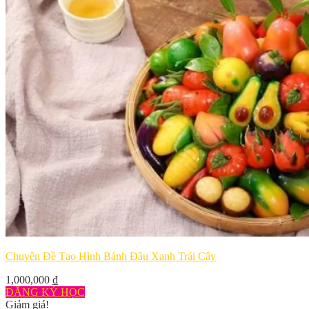
Chuyên Đề Tạo Hình Bánh Đậu Xanh Trái Cây
1,000,000
₫
ĐĂNG KÝ HỌC
Giảm giá!