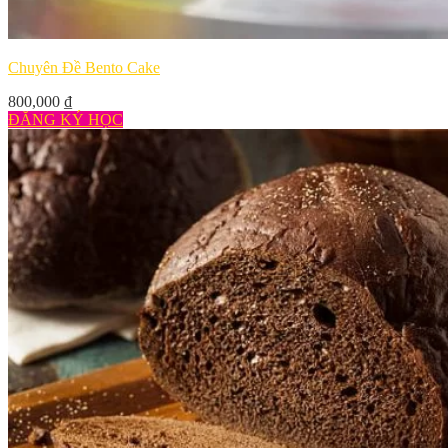
Chuyên Đề Bento Cake
800,000
₫
ĐĂNG KÝ HỌC