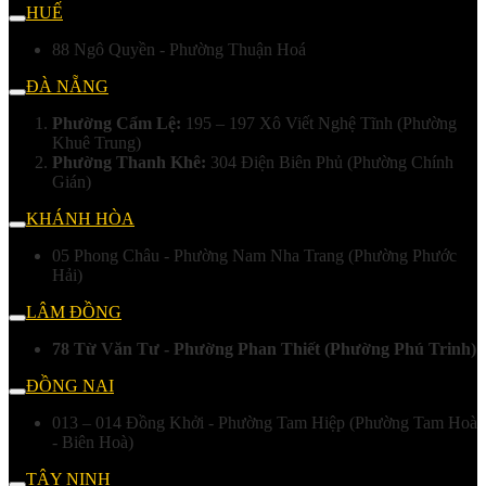
HUẾ
88 Ngô Quyền - Phường Thuận Hoá
ĐÀ NẴNG
Phường Cẩm Lệ:
195 – 197 Xô Viết Nghệ Tĩnh (Phường
Khuê Trung)
Phường Thanh Khê:
304 Điện Biên Phủ (Phường Chính
Gián)
KHÁNH HÒA
05 Phong Châu - Phường Nam Nha Trang (Phường Phước
Hải)
LÂM ĐỒNG
78 Từ Văn Tư - Phường Phan Thiết (Phường Phú Trinh)
ĐỒNG NAI
013 – 014 Đồng Khởi - Phường Tam Hiệp (Phường Tam Hoà
- Biên Hoà)
TÂY NINH