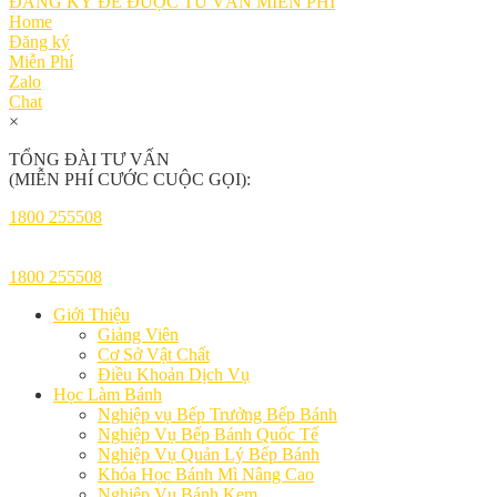
ĐĂNG KÝ ĐỂ ĐƯỢC TƯ VẤN MIỄN PHÍ
Home
Đăng ký
Miễn Phí
Zalo
Chat
×
TỔNG ĐÀI TƯ VẤN
(MIỄN PHÍ CƯỚC CUỘC GỌI):
1800 255508
1800 255508
Giới Thiệu
Giảng Viên
Cơ Sở Vật Chất
Điều Khoản Dịch Vụ
Học Làm Bánh
Nghiệp vụ Bếp Trưởng Bếp Bánh
Nghiệp Vụ Bếp Bánh Quốc Tế
Nghiệp Vụ Quản Lý Bếp Bánh
Khóa Học Bánh Mì Nâng Cao
Nghiệp Vụ Bánh Kem