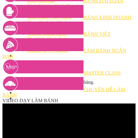
Bếp Nhà Kate
BÁNH ĐÀI LOAN
Kinh Nghiệm Kinh Doanh
Cơ Hội Việc Làm
Kiến Thức – Kỹ Năng
BÁNH KINH DOANH
Dụng Cụ Làm Bánh
Nguyên Liệu Làm Bánh
Gương Thành Công
BÁNH VIỆT
Thư Viện Hình Ảnh
Hỏi Đáp
Siêu thị ĐVP Market
LÀM BÁNH NGẮN
Việc Làm
HẠN
MASTER CLASS
Chưa có sản phẩm trong giỏ hàng.
CHUYÊN ĐỀ LÀM
BÁNH
VIDEO DẠY LÀM BÁNH
Giỏ hàng
Chưa có sản phẩm trong giỏ hàng.