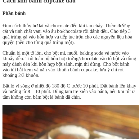
Cách làm bánh cupcake dâu
Phần bánh
Đun cách thủy bơ lạt và chocolate đến khi tan chảy. Thêm đường
cát và tinh chất vani vào âu bơ/chocolate rồi đánh đều. Cho tiếp 3
quả trứng gà vào hỗn hợp và tiếp tục trộn cho các nguyên liệu hòa
quyện (nên cho từng quả trứng một).
Chuẩn bị một tô lớn, cho bột mì, muối, baking soda và nước vào
khuấy đều. Trút toàn bộ hỗn hợp trứng/chocolate vào tô bột và dùng
máy đánh đến khi hỗn hợp bột sánh, mịn thì dừng. Cho bột bánh
vào túi bắt kem và nặn vào khuôn bánh cupcake, lưu ý chỉ rót
khoảng 2/3 khuôn.
Bật lò vi sóng ở nhiệt độ 180 độ C trước 10 phút. Đặt bánh lên khay
và nướng từ 8 – 10 phút. Dùng tăm tre xiên vào bánh, nếu khi rút ra
tăm không còn bám bột là bánh đã chín.