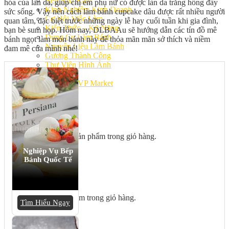
Bếp Nhà Kate
hóa của làn da, giúp chị em phụ nữ có được làn da trắng hồng đầy
Kinh Nghiệm Kinh Doanh
sức sống. Vậy nên cách làm bánh cupcake dâu được rất nhiều người
Cơ Hội Việc Làm
quan tâm, đặc biệt trước những ngày lễ hay cuối tuần khi gia đình,
Kiến Thức – Kỹ Năng
bạn bè sum họp. Hôm nay, DLBAAu sẽ hướng dẫn các tín đồ mê
Dụng Cụ Làm Bánh
bánh ngọt làm món bánh này để thỏa mãn mãn sở thích và niềm
Nguyên Liệu Làm Bánh
đam mê của mình nhé!
Gương Thành Công
Thư Viện Hình Ảnh
Hỏi Đáp
Siêu thị ĐVP Market
Việc Làm
Chưa có sản phẩm trong giỏ hàng.
Nghiệp Vụ Bếp
Bánh Quốc Tế
Giỏ hàng
Chưa có sản phẩm trong giỏ hàng.
Tìm Hiểu Ngay