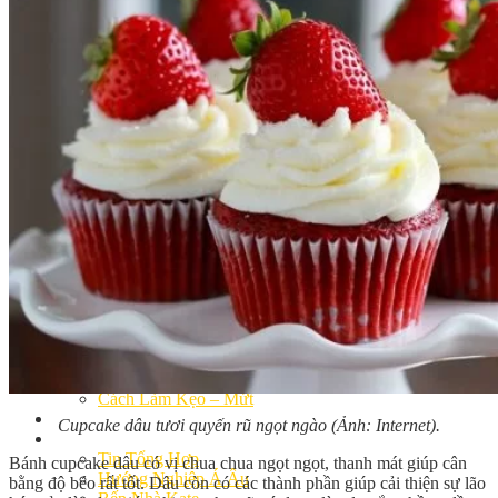
Khóa Học Handmade Mini Cake
Master Class
Chuyên Đề
Khai Giảng
Lịch học – Lịch thi
Đăng Ký Học
Công Thức
Cách Làm Bánh Việt
Cách Làm Bánh Âu
Cách Làm Bánh Kem
Cách Làm Bánh Mì
Cách Làm Bánh Trung Thu
Cách Làm Bánh Flan
Cách Làm Bánh Bao
Cách Làm Bánh Bông Lan
Cách Làm Bánh Su Kem
Cách làm bánh CupCake
Cách Làm Bánh Pizza
Cách làm bánh chay
Cách Làm Kẹo – Mứt
Video
Cupcake dâu tươi quyến rũ ngọt ngào (Ảnh: Internet).
Tin tức
Tin Tổng Hợp
Bánh cupcake dâu có vị chua chua ngọt ngọt, thanh mát giúp cân
Hướng Nghiệp Á Âu
bằng độ béo rất tốt. Dâu còn có các thành phần giúp cải thiện sự lão