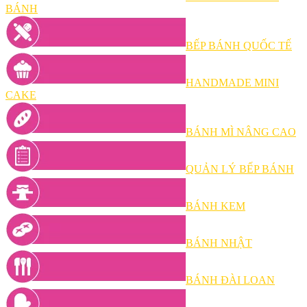
BÁNH
BẾP BÁNH QUỐC TẾ
HANDMADE MINI
CAKE
BÁNH MÌ NÂNG CAO
QUẢN LÝ BẾP BÁNH
BÁNH KEM
BÁNH NHẬT
BÁNH ĐÀI LOAN