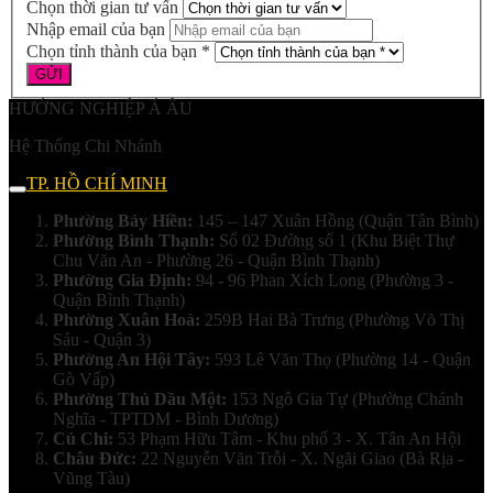
Chọn thời gian tư vấn
Nhập email của bạn
Chọn tỉnh thành của bạn *
HƯỚNG NGHIỆP Á ÂU
Hệ Thống Chi Nhánh
TP. HỒ CHÍ MINH
Phường Bảy Hiền:
145 – 147 Xuân Hồng (Quận Tân Bình)
Phường Bình Thạnh:
Số 02 Đường số 1 (Khu Biệt Thự
Chu Văn An - Phường 26 - Quận Bình Thạnh)
Phường Gia Định:
94 - 96 Phan Xích Long (Phường 3 -
Quận Bình Thạnh)
Phường Xuân Hoà:
259B Hai Bà Trưng (Phường Võ Thị
Sáu - Quận 3)
Phường An Hội Tây:
593 Lê Văn Thọ (Phường 14 - Quận
Gò Vấp)
Phường Thủ Dầu Một:
153 Ngô Gia Tự (Phường Chánh
Nghĩa - TPTDM - Bình Dương)
Củ Chi:
53 Phạm Hữu Tâm - Khu phố 3 - X. Tân An Hội
Châu Đức:
22 Nguyễn Văn Trỗi - X. Ngãi Giao (Bà Rịa -
Vũng Tàu)