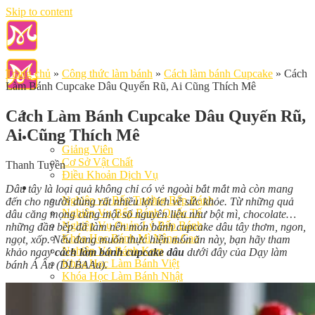
Skip to content
Trang chủ
»
Công thức làm bánh
»
Cách làm bánh Cupcake
»
Cách
Làm Bánh Cupcake Dâu Quyến Rũ, Ai Cũng Thích Mê
Cách Làm Bánh Cupcake Dâu Quyến Rũ,
Ai Cũng Thích Mê
Giới Thiệu
Giảng Viên
Cơ Sở Vật Chất
Thanh Tuyền
Điều Khoản Dịch Vụ
Học Làm Bánh
Dâu tây là loại quả không chỉ có vẻ ngoài bắt mắt mà còn mang
Nghiệp vụ Bếp Trưởng Bếp Bánh
đến cho người dùng rất nhiều lợi ích về sức khỏe. Từ những quả
Nghiệp Vụ Bếp Bánh Quốc Tế
dâu căng mọng cùng một số nguyên liệu như bột mì, chocolate…
Nghiệp Vụ Quản Lý Bếp Bánh
những đầu bếp đã làm nên món bánh cupcake dâu tây thơm, ngon,
Khóa Học Bánh Mì Nâng Cao
ngọt, xốp. Nếu đang muốn thực hiện món ăn này, bạn hãy tham
Nghiệp Vụ Bánh Kem
khảo ngay
cách làm bánh cupcake dâu
dưới đây của Dạy làm
Khóa Học Làm Bánh Việt
bánh Á Âu (DLBAAu).
Khóa Học Làm Bánh Nhật
Khóa Học Bánh Đài Loan
Học Làm Bánh Ngắn Hạn
Khóa Học Bánh Kinh Doanh