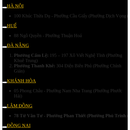
HÀ NỘI
100 Khúc Thừa Dụ - Phường Cầu Giấy (Phường Dịch Vọng)
HUẾ
88 Ngô Quyền - Phường Thuận Hoá
ĐÀ NẴNG
Phường Cẩm Lệ:
195 – 197 Xô Viết Nghệ Tĩnh (Phường
Khuê Trung)
Phường Thanh Khê:
304 Điện Biên Phủ (Phường Chính
Gián)
KHÁNH HÒA
05 Phong Châu - Phường Nam Nha Trang (Phường Phước
Hải)
LÂM ĐỒNG
78 Từ Văn Tư - Phường Phan Thiết (Phường Phú Trinh)
ĐỒNG NAI