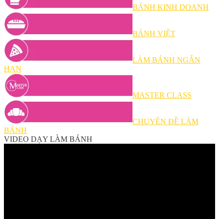
BÁNH KINH DOANH
BÁNH VIỆT
LÀM BÁNH NGẮN
HẠN
MASTER CLASS
CHUYÊN ĐỀ LÀM
BÁNH
VIDEO DẠY LÀM BÁNH