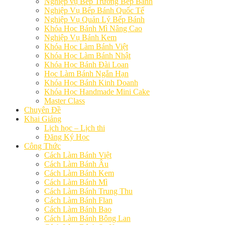
Nghiệp vụ Bếp Trưởng Bếp Bánh
Nghiệp Vụ Bếp Bánh Quốc Tế
Nghiệp Vụ Quản Lý Bếp Bánh
Khóa Học Bánh Mì Nâng Cao
Nghiệp Vụ Bánh Kem
Khóa Học Làm Bánh Việt
Khóa Học Làm Bánh Nhật
Khóa Học Bánh Đài Loan
Học Làm Bánh Ngắn Hạn
Khóa Học Bánh Kinh Doanh
Khóa Học Handmade Mini Cake
Master Class
Chuyên Đề
Khai Giảng
Lịch học – Lịch thi
Đăng Ký Học
Công Thức
Cách Làm Bánh Việt
Cách Làm Bánh Âu
Cách Làm Bánh Kem
Cách Làm Bánh Mì
Cách Làm Bánh Trung Thu
Cách Làm Bánh Flan
Cách Làm Bánh Bao
Cách Làm Bánh Bông Lan