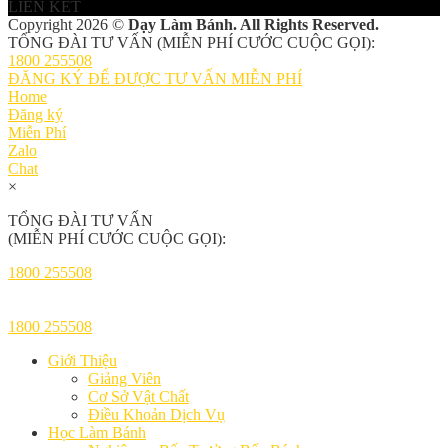
LIÊN KẾT
Copyright 2026 ©
Dạy Làm Bánh. All Rights Reserved.
TỔNG ĐÀI TƯ VẤN (MIỄN PHÍ CƯỚC CUỘC GỌI):
1800 255508
ĐĂNG KÝ ĐỂ ĐƯỢC TƯ VẤN MIỄN PHÍ
Home
Đăng ký
Miễn Phí
Zalo
Chat
×
TỔNG ĐÀI TƯ VẤN
(MIỄN PHÍ CƯỚC CUỘC GỌI):
1800 255508
1800 255508
Giới Thiệu
Giảng Viên
Cơ Sở Vật Chất
Điều Khoản Dịch Vụ
Học Làm Bánh