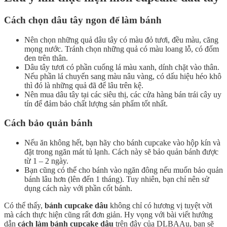
Cách chọn dâu tây ngon để làm bánh
Nên chọn những quả dâu tây có màu đỏ tươi, đều màu, căng
mọng nước. Tránh chọn những quả có màu loang lỗ, có đốm
đen trên thân.
Dâu tây tươi có phần cuống lá màu xanh, dính chặt vào thân.
Nếu phần lá chuyển sang màu nâu vàng, có dấu hiệu héo khô
thì đó là những quả đã để lâu trên kệ.
Nên mua dâu tây tại các siêu thị, các cửa hàng bán trái cây uy
tín để đảm bảo chất lượng sản phẩm tốt nhất.
Cách bảo quản bánh
Nếu ăn không hết, bạn hãy cho bánh cupcake vào hộp kín và
đặt trong ngăn mát tủ lạnh. Cách này sẽ bảo quản bánh được
từ 1 – 2 ngày.
Bạn cũng có thể cho bánh vào ngăn đông nếu muốn bảo quản
bánh lâu hơn (lên đến 1 tháng). Tuy nhiên, bạn chỉ nên sử
dụng cách này với phần cốt bánh.
Có thể thấy,
bánh cupcake dâu
không chỉ có hương vị tuyệt vời
mà cách thực hiện cũng rất đơn giản. Hy vọng với bài viết hướng
dẫn
cách làm bánh cupcake dâu
trên đây của DLBAAu, bạn sẽ