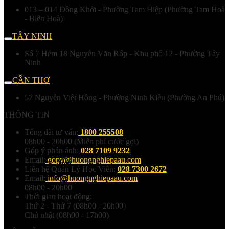
013 – 014 Đồng Khởi - Phường Tam Hiệp (Phường Tam Hoà
- Biên Hoà)
TÂY NINH
Số 7 Hẻm 18 Nguyễn Văn Rốp - Khu phố 12 - Phường Tây
Ninh
CẦN THƠ
57 Nguyễn Việt Hồng - Phường Ninh Kiều (Phường An Phú)
THÔNG TIN
Tổng đài tư vấn:
1800 255508
08h00 - 20h00 (Miễn phí cước gọi)
Góp ý phản ánh:
028 7109 9232
Email:
gopy@huongnghiepaau.com
Liên hệ Quản Lý Học Viên:
028 7300 2672
Email:
info@huongnghiepaau.com
08h00 - 20h00
Thời gian hoạt động:
Thứ 2 - Thứ 7 (08h00 - 20h00)
Chủ nhật (08h00 - 17h00)