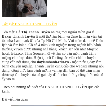
Tác giả: BAKER THANH TUYỀN
Tên thật:
Lê Thị Thanh Tuyền
nhưng mọi người thích gọi là
Baker Thanh Tuyền
là một thợ làm bánh và đang là nhân viên tại
tòa nhà Landmark 81 của Tp Hồ Chí Minh. Với niềm đam mê là du
lịch và làm bánh. Cô có 4 năm kinh nghiệm trong ngành bếp bánh,
thường xuyên được những nhà hàng, khách sạn lớn như Majetic
hotel, Bitexco, Time Square mời về làm cố vấn món bánh tráng
miệng cho thực đơn. Hiện tại, cô là cộng tác viên chính chuyên
cung cấp nội dụng cho
daylambanh.edu.vn
- một trường dạy làm
bánh chuyên nghiệp. Thanh Tuyền cung cấp cho website những nội
dung, công thức làm bánh mới lạ và hấp dẫn bạn có thể cảm nhận
được sự tâm huyết của cô gái này dành cho những công thức mà cô
ấy tạo ra.
Theo dõi những bài viết của BAKER THANH TUYỀN qua các
kênh:
Bài viết liên quan