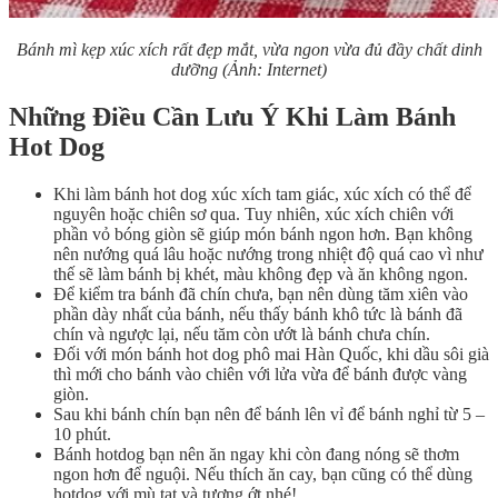
Bánh mì kẹp xúc xích rất đẹp mắt, vừa ngon vừa đủ đầy chất dinh
dưỡng (Ảnh: Internet)
Những Điều Cần Lưu Ý Khi Làm Bánh
Hot Dog
Khi làm bánh hot dog xúc xích tam giác, xúc xích có thể để
nguyên hoặc chiên sơ qua. Tuy nhiên, xúc xích chiên với
phần vỏ bóng giòn sẽ giúp món bánh ngon hơn. Bạn không
nên nướng quá lâu hoặc nướng trong nhiệt độ quá cao vì như
thế sẽ làm bánh bị khét, màu không đẹp và ăn không ngon.
Để kiểm tra bánh đã chín chưa, bạn nên dùng tăm xiên vào
phần dày nhất của bánh, nếu thấy bánh khô tức là bánh đã
chín và ngược lại, nếu tăm còn ướt là bánh chưa chín.
Đối với món bánh hot dog phô mai Hàn Quốc, khi dầu sôi già
thì mới cho bánh vào chiên với lửa vừa để bánh được vàng
giòn.
Sau khi bánh chín bạn nên để bánh lên vỉ để bánh nghỉ từ 5 –
10 phút.
Bánh hotdog bạn nên ăn ngay khi còn đang nóng sẽ thơm
ngon hơn để nguội. Nếu thích ăn cay, bạn cũng có thể dùng
hotdog với mù tạt và tương ớt nhé!