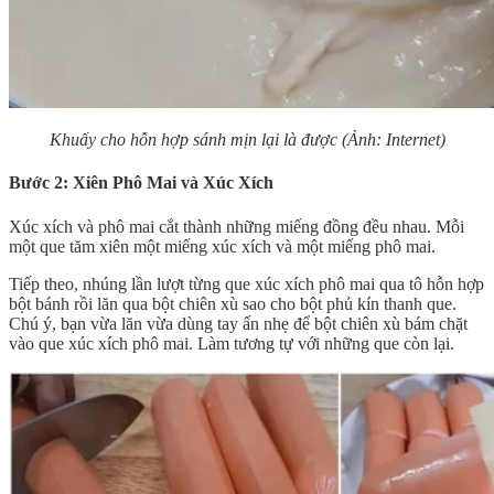
Khuấy cho hỗn hợp sánh mịn lại là được (Ảnh: Internet)
Bước 2: Xiên Phô Mai và Xúc Xích
Xúc xích và phô mai cắt thành những miếng đồng đều nhau. Mỗi
một que tăm xiên một miếng xúc xích và một miếng phô mai.
Tiếp theo, nhúng lần lượt từng que xúc xích phô mai qua tô hỗn hợp
bột bánh rồi lăn qua bột chiên xù sao cho bột phủ kín thanh que.
Chú ý, bạn vừa lăn vừa dùng tay ấn nhẹ để bột chiên xù bám chặt
vào que xúc xích phô mai. Làm tương tự với những que còn lại.