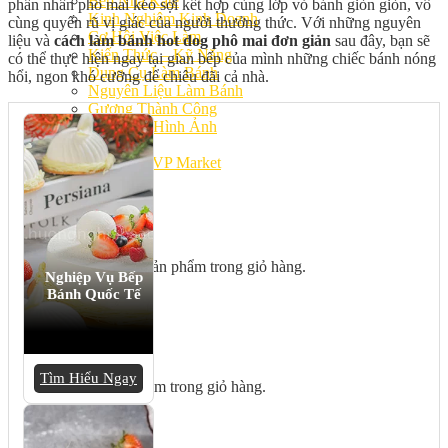
Bếp Nhà Kate
phần nhân phô mai kéo sợi kết hợp cùng lớp vỏ bánh giòn giòn, vô
Kinh Nghiệm Kinh Doanh
cùng quyến rũ vị giác của người thưởng thức. Với những nguyên
Cơ Hội Việc Làm
liệu và
cách làm bánh hot dog phô mai đơn giản
sau đây, bạn sẽ
Kiến Thức – Kỹ Năng
có thể thực hiện ngay tại gian bếp của mình những chiếc bánh nóng
Dụng Cụ Làm Bánh
hổi, ngon khó cưỡng để chiêu đãi cả nhà.
Nguyên Liệu Làm Bánh
Gương Thành Công
Thư Viện Hình Ảnh
Hỏi Đáp
Siêu thị ĐVP Market
Việc Làm
Chưa có sản phẩm trong giỏ hàng.
Nghiệp Vụ Bếp
Bánh Quốc Tế
Giỏ hàng
Tìm Hiểu Ngay
Chưa có sản phẩm trong giỏ hàng.