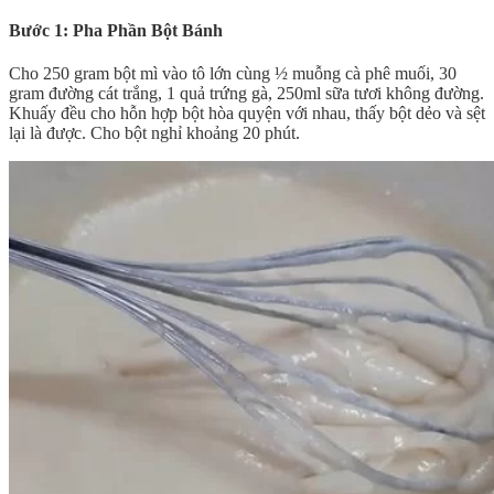
Bước 1: Pha Phần Bột Bánh
Cho 250 gram bột mì vào tô lớn cùng ½ muỗng cà phê muối, 30
gram đường cát trắng, 1 quả trứng gà, 250ml sữa tươi không đường.
Khuấy đều cho hỗn hợp bột hòa quyện với nhau, thấy bột dẻo và sệt
lại là được. Cho bột nghỉ khoảng 20 phút.