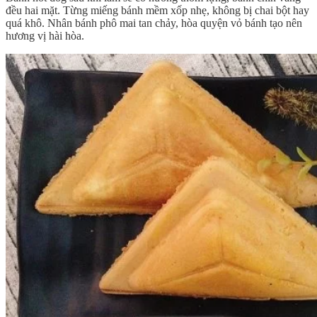
đều hai mặt. Từng miếng bánh mềm xốp nhẹ, không bị chai bột hay
quá khô. Nhân bánh phô mai tan chảy, hòa quyện vỏ bánh tạo nên
hương vị hài hòa.