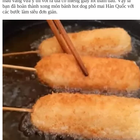
màu vàng vừa ý thì vớt ra đĩa có miếng giấy lót thấm dầu. Vậy là
bạn đã hoàn thành xong món bánh hot dog phô mai Hàn Quốc với
các bước làm siêu đơn giản.