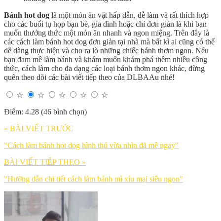
Bánh hot dog
là một món ăn vặt hấp dẫn, dễ làm và rất thích hợp
cho các buổi tụ họp bạn bè, gia đình hoặc chỉ đơn giản là khi bạn
muốn thưởng thức một món ăn nhanh và ngon miệng. Trên đây là
các cách làm bánh hot dog đơn giản tại nhà mà bất kì ai cũng có thể
dễ dàng thực hiện và cho ra lò những chiếc bánh thơm ngon. Nếu
bạn đam mê làm bánh và khám muốn khám phá thêm nhiều công
thức, cách làm cho đa dạng các loại bánh thơm ngon khác, đừng
quên theo dõi các bài viết tiếp theo của DLBAAu nhé!
☆
☆
☆
☆
☆
Điểm: 4.28 (46 bình chọn)
« BÀI VIẾT TRƯỚC
"Cách làm bánh hot dog hình thú vừa nhìn đã mê ngay"
BÀI VIẾT TIẾP THEO »
"Hưỡng dẫn chi tiết cách làm bánh mì xíu mại siêu ngon"