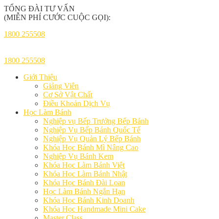
TỔNG ĐÀI TƯ VẤN
(MIỄN PHÍ CƯỚC CUỘC GỌI):
1800 255508
1800 255508
Giới Thiệu
Giảng Viên
Cơ Sở Vật Chất
Điều Khoản Dịch Vụ
Học Làm Bánh
Nghiệp vụ Bếp Trưởng Bếp Bánh
Nghiệp Vụ Bếp Bánh Quốc Tế
Nghiệp Vụ Quản Lý Bếp Bánh
Khóa Học Bánh Mì Nâng Cao
Nghiệp Vụ Bánh Kem
Khóa Học Làm Bánh Việt
Khóa Học Làm Bánh Nhật
Khóa Học Bánh Đài Loan
Học Làm Bánh Ngắn Hạn
Khóa Học Bánh Kinh Doanh
Khóa Học Handmade Mini Cake
Master Class