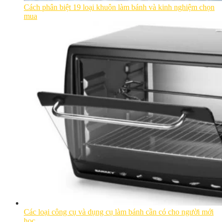
Cách phân biệt 19 loại khuôn làm bánh và kinh nghiệm chọn
mua
Các loại công cụ và dụng cụ làm bánh cần có cho người mới
học