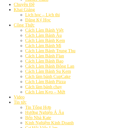
Chuyên Đề
Khai Giảng
Lịch học – Lịch thi
Đăng Ký Học
Công Thức
Cách Làm Bánh Việt
Cách Làm Bánh Âu
Cách Làm Bánh Kem
Cách Làm Bánh Mì
Cách Làm Bánh Trung Thu
Cách Làm Bánh Flan
Cách Làm Bánh Bao
Cách Làm Bánh Bông Lan
Cách Làm Bánh Su Kem
Cách làm bánh CupCake
Cách Làm Bánh Pizza
Cách làm bánh chay
Cách Làm Kẹo – Mứt
Video
Tin tức
Tin Tổng Hợp
Hướng Nghiệp Á Âu
Bếp Nhà Kate
Kinh Nghiệm Kinh Doanh
Cơ Hội Việc Làm