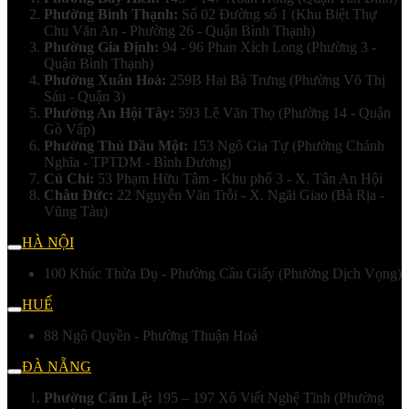
Phường Bình Thạnh:
Số 02 Đường số 1 (Khu Biệt Thự
Chu Văn An - Phường 26 - Quận Bình Thạnh)
Phường Gia Định:
94 - 96 Phan Xích Long (Phường 3 -
Quận Bình Thạnh)
Phường Xuân Hoà:
259B Hai Bà Trưng (Phường Võ Thị
Sáu - Quận 3)
Phường An Hội Tây:
593 Lê Văn Thọ (Phường 14 - Quận
Gò Vấp)
Phường Thủ Dầu Một:
153 Ngô Gia Tự (Phường Chánh
Nghĩa - TPTDM - Bình Dương)
Củ Chi:
53 Phạm Hữu Tâm - Khu phố 3 - X. Tân An Hội
Châu Đức:
22 Nguyễn Văn Trỗi - X. Ngãi Giao (Bà Rịa -
Vũng Tàu)
HÀ NỘI
100 Khúc Thừa Dụ - Phường Cầu Giấy (Phường Dịch Vọng)
HUẾ
88 Ngô Quyền - Phường Thuận Hoá
ĐÀ NẴNG
Phường Cẩm Lệ:
195 – 197 Xô Viết Nghệ Tĩnh (Phường