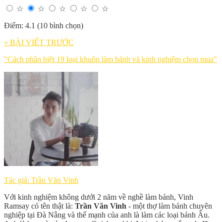
☆
☆
☆
☆
☆
Điểm: 4.1 (10 bình chọn)
« BÀI VIẾT TRƯỚC
"Cách phân biệt 19 loại khuôn làm bánh và kinh nghiệm chọn mua"
Tác giả: Trần Văn Vinh
Với kinh nghiệm không dưới 2 năm về nghề làm bánh, Vinh
Ramsay có tên thật là:
Trần Văn Vinh
- một thợ làm bánh chuyên
nghiệp tại Đà Nẵng và thế mạnh của anh là làm các loại bánh Âu.