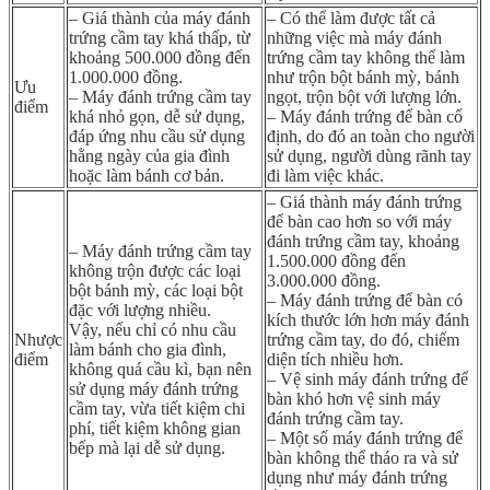
– Giá thành của máy đánh
– Có thể làm được tất cả
trứng cầm tay khá thấp, từ
những việc mà máy đánh
khoảng 500.000 đồng đến
trứng cầm tay không thể làm
1.000.000 đồng.
như trộn bột bánh mỳ, bánh
Ưu
– Máy đánh trứng cầm tay
ngọt, trộn bột với lượng lớn.
điểm
khá nhỏ gọn, dễ sử dụng,
– Máy đánh trứng để bàn cố
đáp ứng nhu cầu sử dụng
định, do đó an toàn cho người
hằng ngày của gia đình
sử dụng, người dùng rãnh tay
hoặc làm bánh cơ bản.
đi làm việc khác.
– Giá thành máy đánh trứng
để bàn cao hơn so với máy
đánh trứng cầm tay, khoảng
– Máy đánh trứng cầm tay
1.500.000 đồng đến
không trộn được các loại
3.000.000 đồng.
bột bánh mỳ, các loại bột
– Máy đánh trứng để bàn có
đặc với lượng nhiều.
kích thước lớn hơn máy đánh
Vậy, nếu chỉ có nhu cầu
Nhược
trứng cầm tay, do đó, chiếm
làm bánh cho gia đình,
điểm
diện tích nhiều hơn.
không quá cầu kì, bạn nên
– Vệ sinh máy đánh trứng để
sử dụng máy đánh trứng
bàn khó hơn vệ sinh máy
cầm tay, vừa tiết kiệm chi
đánh trứng cầm tay.
phí, tiết kiệm không gian
– Một số máy đánh trứng để
bếp mà lại dễ sử dụng.
bàn không thể tháo ra và sử
dụng như máy đánh trứng