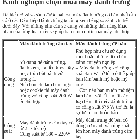
Kinh nghiệm chọn mua máy đánh trứng
Để hiểu rõ và so sánh được hai loại máy đánh trứng cơ bản nhất cần
có ở các Đầu Bếp Bánh chúng ta cùng xem bảng so sánh chi tiết
dưới đây. Với những nhu cầu sử dụng và những tính năng khác
nhau của từng loại máy sẽ giúp bạn chọn được loại máy phù hợp.
Máy đánh trứng cầm tay
Máy đánh trứng để bàn
Phù hợp nhu cầu sử dụng
cao, hoặc những tiệm bán
Sử dụng để đánh trứng,
bánh chuyên nghiệp.
đánh kem, nghiền khoai tây
– Máy đánh trứng với công
hoặc trộn bột bánh với
suất 325 W trở lên có thể giúp
Công
lượng ít.
bạn làm bánh mỳ hoặc mỳ
dụng
Nếu bạn chỉ làm bánh ngọt
ống.
hoặc cookie thì máy đánh
– Còn nếu bạn muốn mở tiệm
trứng với công suất 200 W
làm bánh với tất tần tật các
là phù hợp.
loại bánh thì máy đánh trứng
có công suất 575 W trở lên là
sự lựa chọn hoàn hảo.
Máy đánh trứng để bàn có
Máy đánh trứng cầm tay có
Công
động cơ mạnh và công suất
từ 2- 7 tốc độ
suất
lớn hơn máy đánh trứng cầm
Công suất từ 180 – 220W
tay.