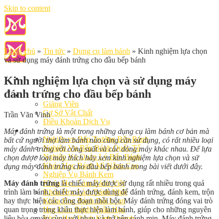
Skip to content
Trang chủ
»
Tin tức
»
Dụng cụ làm bánh
»
Kinh nghiệm lựa chọn
và sử dụng máy đánh trứng cho đầu bếp bánh
Kinh nghiệm lựa chọn và sử dụng máy
đánh trứng cho đầu bếp bánh
Giới Thiệu
Giảng Viên
Cơ Sở Vật Chất
Trần Văn Vinh
Điều Khoản Dịch Vụ
Học Làm Bánh
Máy đánh trứng là một trong những dụng cụ làm bánh cơ bản mà
Nghiệp vụ Bếp Trưởng Bếp Bánh
bất cứ người thợ làm bánh nào cũng cần sử dụng, có rất nhiều loại
Nghiệp Vụ Bếp Bánh Quốc Tế
máy đánh trứng với công suất và các dòng máy khác nhau. Để lựa
Nghiệp Vụ Quản Lý Bếp Bánh
chọn được loại máy thích hãy xem kinh nghiệm lựa chọn và sử
Khóa Học Bánh Mì Nâng Cao
dụng máy đánh trứng cho đầu bếp bánh trong bài viết dưới đây.
Nghiệp Vụ Bánh Kem
Máy đánh trứng
là chiếc máy được sử dụng rất nhiều trong quá
Khóa Học Làm Bánh Việt
trình làm bánh, chiếc máy được dùng để đánh trứng, đánh kem, trộn
Khóa Học Làm Bánh Nhật
hay thực hiện các công đoạn nhồi bột. Máy đánh trứng đóng vai trò
Khóa Học Bánh Đài Loan
quan trọng trong khâu thực hiện làm bánh, giúp cho những nguyên
Học Làm Bánh Ngắn Hạn
liệu hòa quyện cùng với nhau và trở nên sánh mịn. Máy đánh trứng
Khóa Học Bánh Kinh Doanh