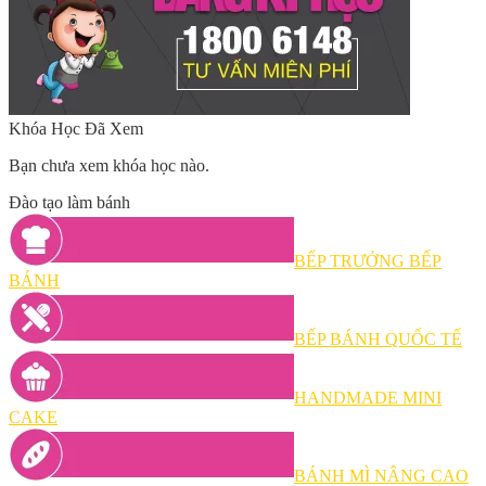
Khóa Học Đã Xem
Bạn chưa xem khóa học nào.
Đào tạo làm bánh
BẾP TRƯỞNG BẾP
BÁNH
BẾP BÁNH QUỐC TẾ
HANDMADE MINI
CAKE
BÁNH MÌ NÂNG CAO