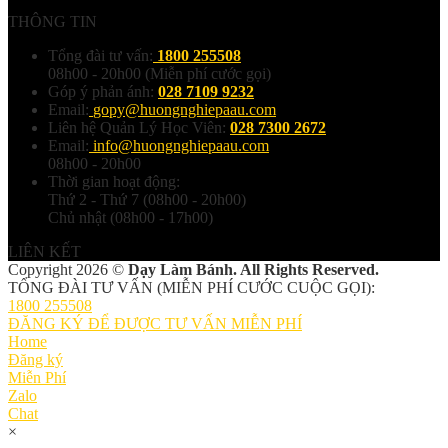
THÔNG TIN
Tổng đài tư vấn:
1800 255508
08h00 - 20h00 (Miễn phí cước gọi)
Góp ý phản ánh:
028 7109 9232
Email:
gopy@huongnghiepaau.com
Liên hệ Quản Lý Học Viên:
028 7300 2672
Email:
info@huongnghiepaau.com
08h00 - 20h00
Thời gian hoạt động:
Thứ 2 - Thứ 7 (08h00 - 20h00)
Chủ nhật (08h00 - 17h00)
LIÊN KẾT
Copyright 2026 ©
Dạy Làm Bánh. All Rights Reserved.
TỔNG ĐÀI TƯ VẤN (MIỄN PHÍ CƯỚC CUỘC GỌI):
1800 255508
ĐĂNG KÝ ĐỂ ĐƯỢC TƯ VẤN MIỄN PHÍ
Home
Đăng ký
Miễn Phí
Zalo
Chat
×