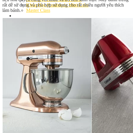
rất dễ sử dụng và phù hợp sử dụng cho rất nhiêu người yêu thích
Khóa Học Handmade Mini Cake
làm bánh.
Master Class
Chuyên Đề
Khai Giảng
Lịch học – Lịch thi
Đăng Ký Học
Công Thức
Cách Làm Bánh Việt
Cách Làm Bánh Âu
Cách Làm Bánh Kem
Cách Làm Bánh Mì
Cách Làm Bánh Trung Thu
Cách Làm Bánh Flan
Cách Làm Bánh Bao
Cách Làm Bánh Bông Lan
Cách Làm Bánh Su Kem
Cách làm bánh CupCake
Cách Làm Bánh Pizza
Cách làm bánh chay
Cách Làm Kẹo – Mứt
Video
Tin tức
Tin Tổng Hợp
Hướng Nghiệp Á Âu