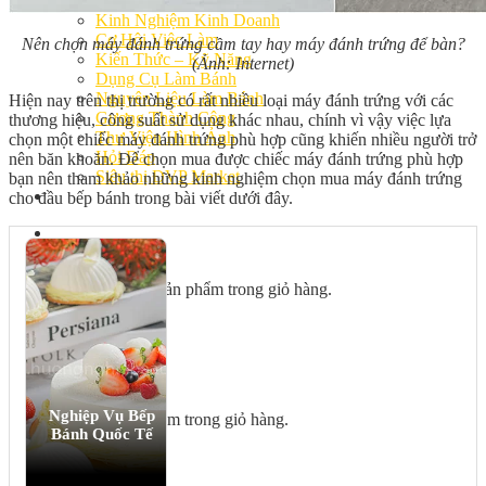
Bếp Nhà Kate
Kinh Nghiệm Kinh Doanh
Cơ Hội Việc Làm
Nên chọn máy đánh trứng cầm tay hay máy đánh trứng để bàn?
Kiến Thức – Kỹ Năng
(Ảnh: Internet)
Dụng Cụ Làm Bánh
Nguyên Liệu Làm Bánh
Hiện nay trên thị trường có rất nhiều loại máy đánh trứng với các
Gương Thành Công
thương hiệu, công suất sử dụng khác nhau, chính vì vậy việc lựa
Thư Viện Hình Ảnh
chọn một chiếc máy đánh trứng phù hợp cũng khiến nhiều người trở
Hỏi Đáp
nên băn khoăn. Để chọn mua được chiếc máy đánh trứng phù hợp
Siêu thị ĐVP Market
bạn nên tham khảo những kinh nghiệm chọn mua máy đánh trứng
Việc Làm
cho đầu bếp bánh trong bài viết dưới đây.
Chưa có sản phẩm trong giỏ hàng.
Giỏ hàng
Nghiệp Vụ Bếp
Chưa có sản phẩm trong giỏ hàng.
Bánh Quốc Tế