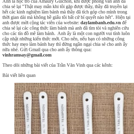
Anh là học trò của Amaury Guichon, khi được phỏng vấn anh đã
chia sẻ lại "Thật may mắn khi tôi gặp được thầy, thầy đã truyền lại
hết các kinh nghiệm làm bánh mà thầy đã tích góp cho mình trong
thời gian dài mà không hề giấu tôi bất cứ bí quyết nào hết". Hiện tại
anh được mời cộng tác viên của website:
daylambanh.edu.vn
để
chia sẻ lại các công thức làm bánh mà anh đã tìm tòi và nghiên cứu
cho các tín đồ mê làm bánh. Anh ấy là một con người vui tính luôn
cập nhật những kiến thức mới. Cho nên, nếu bạn có những công
thức hay mẹo làm bánh hay thì đừng ngần ngại chia sẻ cho anh ấy
nữa nhé. Gửi Gmail qua cho anh ấy thông qua:
vinhramsay@gmail.com
Theo dõi những bài viết của Trần Văn Vinh qua các kênh:
Bài viết liên quan