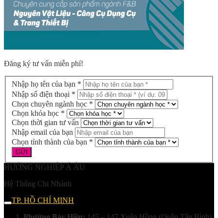
Đăng ký tư vấn miễn phí!
Nhập họ tên của bạn *
Nhập số điện thoại *
Chọn chuyên ngành học *
Chọn khóa học *
Chọn thời gian tư vấn
Nhập email của bạn
Chọn tỉnh thành của bạn *
HƯỚNG NGHIỆP Á ÂU
Hệ Thống Chi Nhánh
TP. HỒ CHÍ MINH
Phường Bảy Hiền:
145 – 147 Xuân Hồng (Quận Tân Bình)