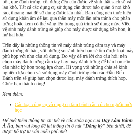
bột, que đánh trứng, cối đựng đều cần được vệ sinh thật sạch sẽ và
lau khô. Tất cả các dụng cụ sử dụng cần được bảo quản ở nơi khô
ráo, thoáng mát để sử dụng được lâu nhất. Bạn cũng nên thực hiện
sử dụng khăn ẩm để lau qua thân máy một lần nữa tránh cho phần
trứng hoặc kem có thể văng lên trong quá trình sử dụng máy. Việc
vệ sinh máy đánh trứng sẽ giúp cho máy được sử dụng bền hơn, ít
hư hại hơn.
Trên đây là những thông tin về máy đánh trứng cầm tay và máy
đánh trứng để bàn, với những so sánh trên bạn sẽ tìm được loại máy
phù hợp với nhu cầu sử dụng. Do vậy để trả lời cho câu hỏi: nên
chọn máy đánh trứng cầm tay hay máy đánh trứng để bàn bạn cần
cân nhắc kỹ hơn trong lựa chọn. Hi vọng với những chia sẻ kinh
nghiệm lựa chọn và sử dụng máy đánh trứng cho các Đầu Bếp
Bánh trên sẽ giúp bạn chọn được loại máy đánh trứng thích hợp.
Chúc bạn thành công!
Xem thêm:
Các loại công cụ và dụng cụ làm bánh cần có cho người mới
học
Để biết thêm thông tin chi tiết về các khóa học của
Dạy Làm Bánh
Á Âu
, bạn vui lòng để lại thông tin ở nút “
Đăng ký
” bên dưới, để
được hỗ trợ tư vấn miễn phí nhé!