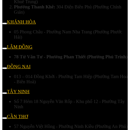
Khuê Trung)
Phường Thanh Khê:
304 Điện Biên Phủ (Phường Chính
Gián)
KHÁNH HÒA
05 Phong Châu - Phường Nam Nha Trang (Phường Phước
Hải)
LÂM ĐỒNG
78 Từ Văn Tư - Phường Phan Thiết (Phường Phú Trinh)
ĐỒNG NAI
013 – 014 Đồng Khởi - Phường Tam Hiệp (Phường Tam Hoà
- Biên Hoà)
TÂY NINH
Số 7 Hẻm 18 Nguyễn Văn Rốp - Khu phố 12 - Phường Tây
Ninh
CẦN THƠ
57 Nguyễn Việt Hồng - Phường Ninh Kiều (Phường An Phú)