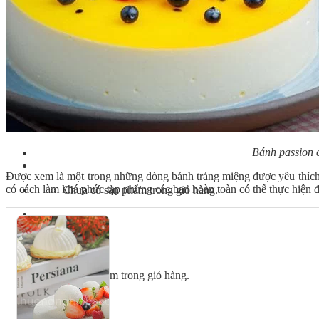
Bếp Nhà Kate
Kinh Nghiệm Kinh Doanh
Cơ Hội Việc Làm
Kiến Thức – Kỹ Năng
Dụng Cụ Làm Bánh
Nguyên Liệu Làm Bánh
Gương Thành Công
Thư Viện Hình Ảnh
Hỏi Đáp
Siêu thị ĐVP Market
Việc Làm
Bánh passion c
Được xem là một trong những dòng bánh tráng miệng được yêu thích b
có cách làm khá phức tạp nhưng các bạn hoàn toàn có thể thực hiện 
Chưa có sản phẩm trong giỏ hàng.
Giỏ hàng
Chưa có sản phẩm trong giỏ hàng.