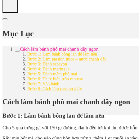
Mục Lục
Cách làm bánh phô mai chanh dây ngon
Bước 1: Làm bánh bông lan để làm nền
Bước 2: Làm passion juice – nước chanh dây
Bước 3: Đánh sapayon
Bước 4: Đánh meringue
Bước 5: Đánh mềm phô mai
Bước 6: Thực hiện trộn mousse
Bước 7: Vào bánh
Bước 8: Cách làm passion jelly
Cách làm bánh phô mai chanh dây ngon
Bước 1: Làm bánh bông lan để làm nền
Cho 5 quả trứng gà với 150 gr đường, đánh đều tới khi thu được hỗ
Rây mịn bột mì, cho vào cùng hỗn hợp trứng, thêm 1 gr muối ăn vào.