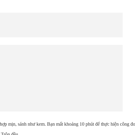
n hợp mịn, sánh như kem. Bạn mất khoảng 10 phút để thực hiện công đo
 Trộn đều.