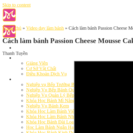
Skip to content
Trang chủ
»
Video dạy làm bánh
»
Cách làm bánh Passion Cheese M
Cách làm bánh Passion Cheese Mousse Ca
Thanh Tuyền
Giới Thiệu
Giảng Viên
Cơ Sở Vật Chất
Điều Khoản Dịch Vụ
Học Làm Bánh
Nghiệp vụ Bếp Trưởng Bếp Bánh
Nghiệp Vụ Bếp Bánh Quốc Tế
Nghiệp Vụ Quản Lý Bếp Bánh
Khóa Học Bánh Mì Nâng Cao
Nghiệp Vụ Bánh Kem
Khóa Học Làm Bánh Việt
Khóa Học Làm Bánh Nhật
Khóa Học Bánh Đài Loan
Học Làm Bánh Ngắn Hạn
Khóa Học Bánh Kinh Doanh