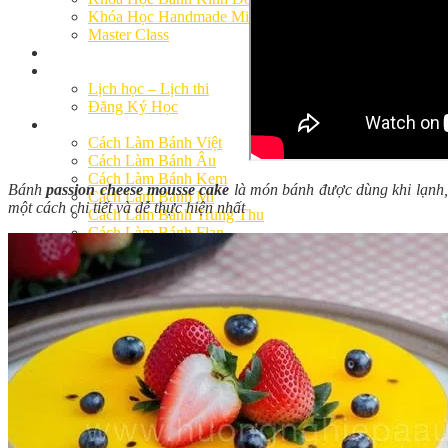
Khóa Học Handmade Mini Cake
Master Class
Chuyên Đề
Khai Giảng
Lịch học – Lịch thi
Đăng Ký Học
Công Thức
Cách Làm Bánh Việt
Cách Làm Bánh Âu
Cách Làm Bánh Kem
Bánh
passion cheese mousse cake
là món bánh được dùng khi lạnh, 
Cách Làm Bánh Mì
một cách chi tiết và dễ thực hiện nhất
Cách Làm Bánh Trung Thu
Cách Làm Bánh Flan
Cách Làm Bánh Bao
Cách Làm Bánh Bông Lan
Cách Làm Bánh Su Kem
Cách làm bánh CupCake
Cách Làm Bánh Pizza
Cách làm bánh chay
Cách Làm Kẹo – Mứt
Video
Tin tức
Tin Tổng Hợp
Hướng Nghiệp Á Âu