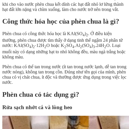
khi cho vào nước phèn chua kết dính các hạt đất nhỏ lơ lửng thành
hạt đất lớn nặng và chìm xuống, làm cho nước trở nên trong vắt.
Công thức hóa học của phèn chua là gì?
Phèn chua có công thức hóa học là KAl(SO
)
. Ở điều kiện
4
2
thường, phèn chua được tìm thấy ở dạng tinh thể ngậm 24 phân tử
nước: KAl(SO
)
·12H
O hoặc K
SO
.Al
(SO
)
.24H
O. Loại
4
2
2
2
4
2
4
3
2
muối này có dạng những hạt to nhỏ không đều, màu ngà trắng hoặc
không màu.
Phèn chua có thể tan trong nước (ít tan trong nước lạnh, dễ tan trong
nước nóng), không tan trong cồn. Đúng như tên gọi của mình, phèn
chua có vị chát chua, ít độc và thường được ứng dụng trong việc lọc
nước.
Phèn chua có tác dụng gì?
Rửa sạch nhớt cá và lòng heo