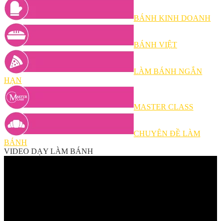
BÁNH KINH DOANH
BÁNH VIỆT
LÀM BÁNH NGẮN
HẠN
MASTER CLASS
CHUYÊN ĐỀ LÀM
BÁNH
VIDEO DẠY LÀM BÁNH