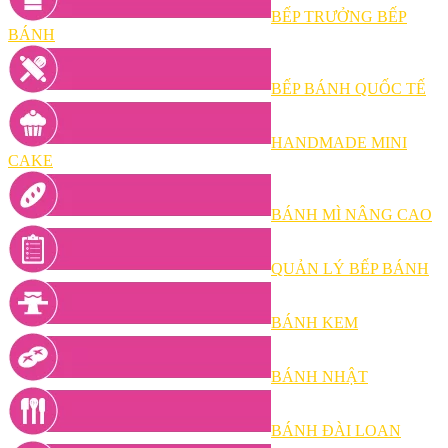
BẾP TRƯỞNG BẾP
BÁNH
BẾP BÁNH QUỐC TẾ
HANDMADE MINI
CAKE
BÁNH MÌ NÂNG CAO
QUẢN LÝ BẾP BÁNH
BÁNH KEM
BÁNH NHẬT
BÁNH ĐÀI LOAN