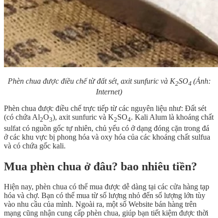
Phèn chua được điều chế từ đất sét, axit sunfuric và K
SO
(Ảnh:
2
4
Internet)
Phèn chua được điều chế trực tiếp từ các nguyên liệu như: Đất sét
(có chứa Al
O
), axit sunfuric và K
SO
. Kali Alum là khoáng chất
2
3
2
4
sulfat có nguồn gốc tự nhiên, chủ yếu có ở dạng đóng cặn trong đá
ở các khu vực bị phong hóa và oxy hóa của các khoáng chất sulfua
và có chứa gốc kali.
Mua phèn chua ở đâu? bao nhiêu tiền?
Hiện nay, phèn chua có thể mua được dễ dàng tại các cửa hàng tạp
hóa và chợ. Bạn có thể mua từ số lượng nhỏ đến số lượng lớn tùy
vào nhu cầu của mình. Ngoài ra, một số Website bán hàng trên
mạng cũng nhận cung cấp phèn chua, giúp bạn tiết kiệm được thời