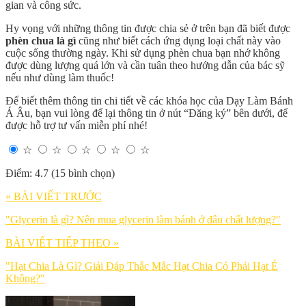
gian và công sức.
Hy vọng với những thông tin được chia sẻ ở trên bạn đã biết được
phèn chua là gì
cũng như biết cách ứng dụng loại chất này vào
cuộc sống thường ngày. Khi sử dụng phèn chua bạn nhớ không
được dùng lượng quá lớn và cần tuân theo hướng dẫn của bác sỹ
nếu như dùng làm thuốc!
Để biết thêm thông tin chi tiết về các khóa học của Dạy Làm Bánh
Á Âu, bạn vui lòng để lại thông tin ở nút “Đăng ký” bên dưới, để
được hỗ trợ tư vấn miễn phí nhé!
☆
☆
☆
☆
☆
Điểm: 4.7 (15 bình chọn)
« BÀI VIẾT TRƯỚC
"Glycerin là gì? Nên mua glycerin làm bánh ở đâu chất lượng?"
BÀI VIẾT TIẾP THEO »
"Hạt Chia Là Gì? Giải Đáp Thắc Mắc Hạt Chia Có Phải Hạt É
Không?"