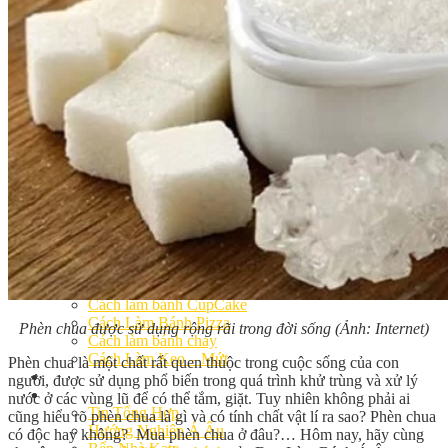
Khóa Học Handmade Mini Cake
Master Class
Chuyên Đề
Khai Giảng
Lịch học – Lịch thi
Đăng Ký Học
Công Thức
Cách Làm Bánh Việt
Cách Làm Bánh Âu
Cách Làm Bánh Kem
Cách Làm Bánh Mì
Cách Làm Bánh Trung Thu
Cách Làm Bánh Flan
Cách Làm Bánh Bao
Cách Làm Bánh Bông Lan
Cách Làm Bánh Su Kem
Cách làm bánh CupCake
Cách Làm Bánh Pizza
Phèn chua được sử dụng rộng rãi trong đời sống (Ảnh: Internet)
Cách làm bánh chay
Cách Làm Kẹo – Mứt
Phèn chua là một chất rất quen thuộc trong cuộc sống của con
Video
người, được sử dụng phổ biến trong quá trình khử trùng và xử lý
Tin tức
nước ở các vùng lũ để có thể tắm, giặt. Tuy nhiên không phải ai
Tin Tổng Hợp
cũng hiểu rõ phèn chua là gì và có tính chất vật lí ra sao? Phèn chua
Hướng Nghiệp Á Âu
có độc hay không? Mua phèn chua ở đâu?… Hôm nay, hãy cùng