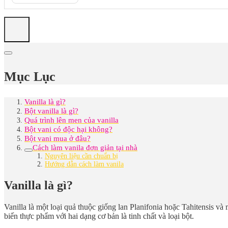
Mục Lục
Vanilla là gì?
Bột vanilla là gì?
Quá trình lên men của vanilla
Bột vani có độc hại không?
Bột vani mua ở đâu?
Cách làm vanila đơn giản tại nhà
Nguyên liệu cần chuẩn bị
Hướng dẫn cách làm vanila
Vanilla là gì?
Vanilla là một loại quả thuộc giống lan Planifonia hoặc Tahitensi
biến thực phẩm với hai dạng cơ bản là tinh chất và loại bột.