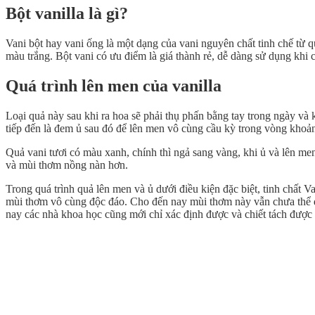
Bột vanilla là gì?
Vani bột hay vani ống là một dạng của vani nguyên chất tinh chế từ
màu trắng. Bột vani có ưu điểm là giá thành rẻ, dễ dàng sử dụng khi 
Quá trình lên men của vanilla
Loại quả này sau khi ra hoa sẽ phải thụ phấn bằng tay trong ngày và k
tiếp đến là đem ủ sau đó để lên men vô cùng cầu kỳ trong vòng khoảng 
Quả vani tươi có màu xanh, chính thì ngả sang vàng, khi ủ và lên me
và mùi thơm nồng nàn hơn.
Trong quá trình quả lên men và ủ dưới điều kiện đặc biệt, tinh chất 
mùi thơm vô cùng độc đáo. Cho đến nay mùi thơm này vẫn chưa thể đượ
nay các nhà khoa học cũng mới chỉ xác định được và chiết tách được 