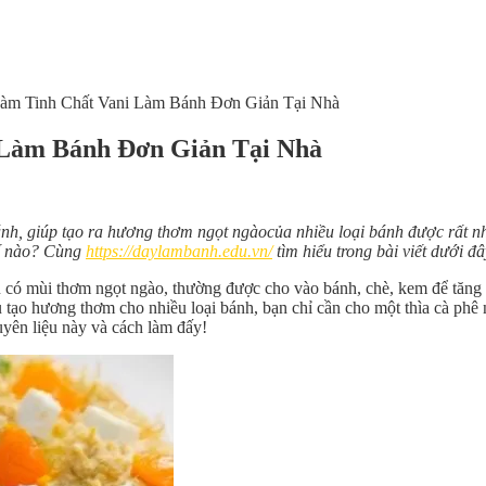
Làm Tinh Chất Vani Làm Bánh Đơn Giản Tại Nhà
 Làm Bánh Đơn Giản Tại Nhà
ánh, giúp tạo ra hương thơm ngọt ngàocủa nhiều loại bánh được rất nh
hế nào? Cùng
https://daylambanh.edu.vn/
tìm hiểu trong bài viết dưới đâ
iệu có mùi thơm ngọt ngào, thường được cho vào bánh, chè, kem để tăn
iệu tạo hương thơm cho nhiều loại bánh, bạn chỉ cần cho một thìa cà p
uyên liệu này và cách làm đấy!