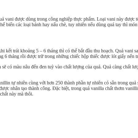
 quả vani được dùng trong công nghiệp thực phẩm. Loại vani này được 
chế biến các loại bánh hay nấu chè, tuy nhiên nếu dùng quá tay thì món 
hi kết trái khoảng 5 – 6 tháng thì có thể bắt đầu thu hoạch. Quả vani s
6 tháng rồi được trữ trong những chiếc hộp thiếc được lót giấy nến trư
n sẽ có màu nâu đến đen tuỳ vào chất lượng của quả. Quả càng chất lư
Vanillin tự nhiên cùng với hơn 250 thành phần tự nhiên có sẵn trong qu
c nhân tạo thành công. Đặc biệt, trong quả vanilla chất thơm vanillin
chất này mà thôi.