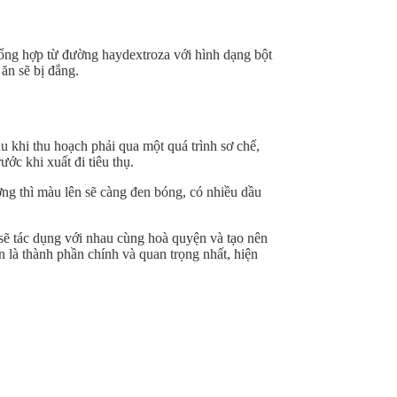
tổng hợp từ đường haydextroza với hình dạng bột
ăn sẽ bị đắng.
au khi thu hoạch phải qua một quá trình sơ chế,
ớc khi xuất đi tiêu thụ.
ợng thì màu lên sẽ càng đen bóng, có nhiều dầu
ả sẽ tác dụng với nhau cùng hoà quyện và tạo nên
 là thành phần chính và quan trọng nhất, hiện