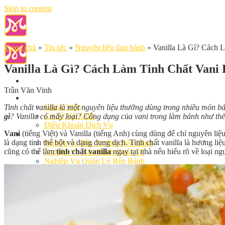
Skip to content
Trang chủ
»
Tin tức
»
Nguyên liệu làm bánh
»
Vanilla Là Gì? Cách 
Vanilla Là Gì? Cách Làm Tinh Chất Vani
Trần Văn Vinh
Giới Thiệu
Giảng Viên
Tinh chất vanilla là một nguyên liệu thường dùng trong nhiều món b
Cơ Sở Vật Chất
gì
? Vanilla có mấy loại? Công dụng của vani trong làm bánh như t
Điều Khoản Dịch Vụ
Vani
(tiếng Việt) và Vanilla (tiếng Anh) cùng dùng để chỉ nguyên l
Học Làm Bánh
là dạng tinh thể bột và dạng dung dịch. Tinh chất vanilla là hương l
Nghiệp vụ Bếp Trưởng Bếp Bánh
cũng có thể làm
tinh chất vanilla
ngay tại nhà nếu hiểu rõ về loại ng
Nghiệp Vụ Bếp Bánh Quốc Tế
Nghiệp Vụ Quản Lý Bếp Bánh
Khóa Học Bánh Mì Nâng Cao
Nghiệp Vụ Bánh Kem
Khóa Học Làm Bánh Việt
Khóa Học Làm Bánh Nhật
Khóa Học Bánh Đài Loan
Học Làm Bánh Ngắn Hạn
Khóa Học Bánh Kinh Doanh