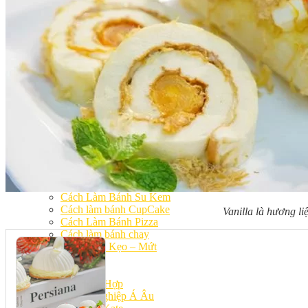
Khóa Học Handmade Mini Cake
Master Class
Chuyên Đề
Khai Giảng
Lịch học – Lịch thi
Đăng Ký Học
Công Thức
Cách Làm Bánh Việt
Cách Làm Bánh Âu
Cách Làm Bánh Kem
Cách Làm Bánh Mì
Cách Làm Bánh Trung Thu
Cách Làm Bánh Flan
Cách Làm Bánh Bao
Cách Làm Bánh Bông Lan
Cách Làm Bánh Su Kem
Cách làm bánh CupCake
Vanilla là hương 
Cách Làm Bánh Pizza
Cách làm bánh chay
Cách Làm Kẹo – Mứt
Video
Tin tức
Tin Tổng Hợp
Hướng Nghiệp Á Âu