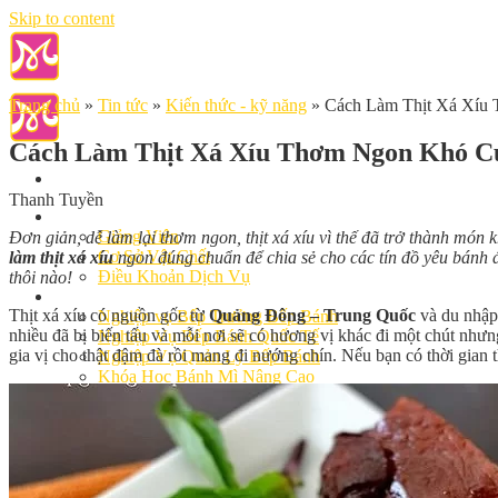
Skip to content
Trang chủ
»
Tin tức
»
Kiến thức - kỹ năng
»
Cách Làm Thịt Xá Xíu
Cách Làm Thịt Xá Xíu Thơm Ngon Khó C
Thanh Tuyền
Giới Thiệu
Giảng Viên
Đơn giản, dễ làm lại thơm ngon, thịt xá xíu vì thế đã trở thành món 
Cơ Sở Vật Chất
làm thịt xá xíu
ngon đúng chuẩn để chia sẻ cho các tín đồ yêu bánh 
Điều Khoản Dịch Vụ
thôi nào!
Học Làm Bánh
Thịt xá xíu có nguồn gốc từ
Quảng Đông – Trung Quốc
và du nhập 
Nghiệp vụ Bếp Trưởng Bếp Bánh
nhiều đã bị biến tấu và mỗi nơi sẽ có hương vị khác đi một chút nhưng
Nghiệp Vụ Bếp Bánh Quốc Tế
gia vị cho thật đậm đà rồi mang đi nướng chín. Nếu bạn có thời gian
Nghiệp Vụ Quản Lý Bếp Bánh
Khóa Học Bánh Mì Nâng Cao
Nghiệp Vụ Bánh Kem
Khóa Học Làm Bánh Việt
Khóa Học Làm Bánh Nhật
Khóa Học Bánh Đài Loan
Học Làm Bánh Ngắn Hạn
Khóa Học Bánh Kinh Doanh