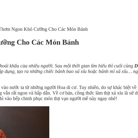
 Thơm Ngon Khó Cưỡng Cho Các Món Bánh
ưỡng Cho Các Món Bánh
khoái khẩu của nhiều người. Sau một thời gian tìm hiểu thì cuối cùng
D
áp dụng, tạo ra những chiếc bánh bao xá xíu hoặc bánh mì xá xíu… ng
vào nước ta từ những người Hoa di cư. Tuy nhiên, do sự khác biệt về k
 vẫn rất ngon và hấp dẫn. Về cơ bản, công thức làm thịt xá xíu là sử d
 thì vào bếp chinh phục món thịt vạn người mê này ngay nhé!