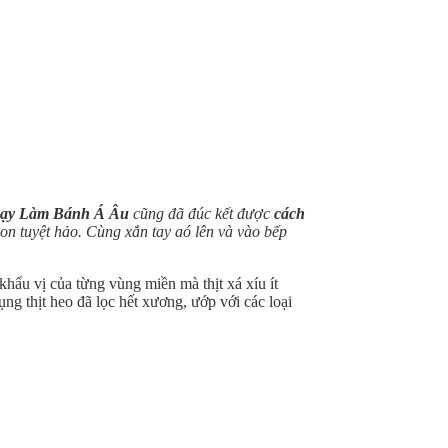
ạy Làm Bánh Á Âu
cũng đã đúc kết được
cách
on tuyệt hảo. Cùng xắn tay aó lên và vào bếp
hẩu vị của từng vùng miền mà thịt xá xíu ít
ụng thịt heo đã lọc hết xương, ướp với các loại