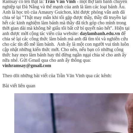
Ramsay có tên thật là:
Trần Văn Vinh
- một thợ làm bánh chuyên
nghiệp tại Đà Nẵng và thế mạnh của anh là làm các loại bánh Âu.
Anh là học trò của Amaury Guichon, khi được phỏng vấn anh đã
chia sẻ lại "Thật may mắn khi tôi gặp được thầy, thầy đã truyền lại
hết các kinh nghiệm làm bánh mà thầy đã tích góp cho mình trong
thời gian dài mà không hề giấu tôi bất cứ bí quyết nào hết". Hiện tại
anh được mời cộng tác viên của website:
daylambanh.edu.vn
để
chia sẻ lại các công thức làm bánh mà anh đã tìm tòi và nghiên cứu
cho các tín đồ mê làm bánh. Anh ấy là một con người vui tính luôn
cập nhật những kiến thức mới. Cho nên, nếu bạn có những công
thức hay mẹo làm bánh hay thì đừng ngần ngại chia sẻ cho anh ấy
nữa nhé. Gửi Gmail qua cho anh ấy thông qua:
vinhramsay@gmail.com
Theo dõi những bài viết của Trần Văn Vinh qua các kênh:
Bài viết liên quan