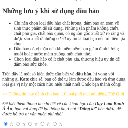
Những lưu ý khi sử dụng dầu hào
Chỉ nên chọn loại dầu hào chất lượng, đảm bảo an toàn vệ
sinh thực phẩm để sử dụng. Những sản phẩm không chứa
chất phụ gia, chất bảo quản, có nguồn gốc xuất xứ rõ ràng và
được sản xuất ở những cơ sở uy tín là loại bạn nên ưu tiên lựa
chọn.
Dầu hào có vị mặn nên khi nêm nếm bạn giảm định lượng
muối hoặc nước mắm xuống một chút nhé.
Chọn loại dầu hào có ít chất phụ gia, thương hiệu uy tín để
đảm bảo sức khỏe.
Trên đây là một số kiến thức cần biết về
dầu hào
, hi vọng với
những gì
Kate
chia sẻ, bạn có thể tự làm được dầu hào và ứng dụng
loại gia vị này một cách hữu hiệu nhất nhé! Chúc bạn thành công!
>> Thông tin hay dành cho bạn:
10 loại phô mai nổi tiếng Thế Giới
Để biết thêm thông tin chi tiết về các khóa học của
Dạy Làm Bánh
Á Âu
, bạn vui lòng để lại thông tin ở nút
“Đăng kí”
bên dưới, để
được hỗ trợ tư vấn miễn phí nhé!
☆
☆
☆
☆
☆