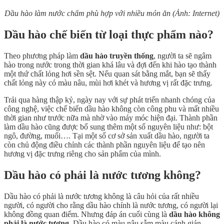
Dầu hào làm nước chấm phù hợp với nhiều món ăn (Ảnh: Internet)
Dầu hào chế biến từ loại thực phẩm nào?
Theo phương pháp làm
dầu hào truyền thống
, người ta sẽ ngâm
hào trong nước trong thời gian khá lâu và đợi đến khi hào tạo thành
một thứ chất lỏng hơi sền sệt. Nếu quan sát bằng mắt, bạn sẽ thấy
chất lỏng này có màu nâu, mùi hơi khét và hương vị rất đặc trưng.
Trải qua hàng thập kỷ, ngày nay với sự phát triển nhanh chóng của
công nghệ, việc chế biến dầu hào không còn công phu và mất nhiều
thời gian như trước nữa mà nhờ vào máy móc hiện đại. Thành phần
làm dầu hào cũng được bổ sung thêm một số nguyên liệu như: bột
ngô, đường, muối…. Tại một số cơ sở sản xuất dầu hào, người ta
còn chủ động điều chỉnh các thành phần nguyên liệu để tạo nên
hương vị đặc trưng riêng cho sản phẩm của mình.
Dầu hào có phải là nước tương không?
Dầu hào có phải là nước tương không là câu hỏi của rất nhiều
người, có người cho rằng dầu hào chính là nước tương, có người lại
không đồng quan điểm. Nhưng đáp án cuối cùng là
dầu hào không
phải là nước tương
. Dầu hào có màu nâu sẫm màu cánh gián,