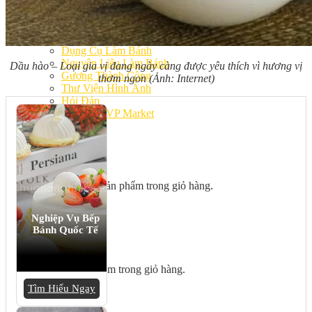
Bếp Nhà Kate
Kinh Nghiệm Kinh Doanh
Cơ Hội Việc Làm
Kiến Thức – Kỹ Năng
Dụng Cụ Làm Bánh
Nguyên Liệu Làm Bánh
Dầu hào – Loại gia vị đang ngày càng được yêu thích vì hương vị
Gương Thành Công
thơm ngon (Ảnh: Internet)
Thư Viện Hình Ảnh
Hỏi Đáp
Siêu thị ĐVP Market
Việc Làm
Chưa có sản phẩm trong giỏ hàng.
Nghiệp Vụ Bếp
Bánh Quốc Tế
Giỏ hàng
Chưa có sản phẩm trong giỏ hàng.
Tìm Hiểu Ngay