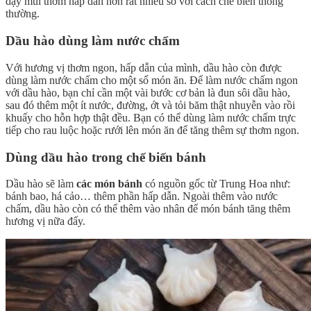
dậy mùi thơm hấp dẫn hơn rất nhiều so với cách chế biến thông
thường.
Dầu hào dùng làm nước chấm
Với hương vị thơm ngon, hấp dẫn của mình, dầu hào còn được
dùng làm nước chấm cho một số món ăn. Để làm nước chấm ngon
với dầu hào, bạn chỉ cần một vài bước cơ bản là đun sôi dầu hào,
sau đó thêm một ít nước, đường, ớt và tỏi băm thật nhuyễn vào rồi
khuấy cho hỗn hợp thật đều. Bạn có thể dùng làm nước chấm trực
tiếp cho rau luộc hoặc rưới lên món ăn để tăng thêm sự thơm ngon.
Dùng dầu hào trong chế biến bánh
Dầu hào sẽ làm
các món bánh
có nguồn gốc từ Trung Hoa như:
bánh bao, há cảo… thêm phần hấp dẫn. Ngoài thêm vào nước
chấm, dầu hào còn có thể thêm vào nhân để món bánh tăng thêm
hương vị nữa đấy.