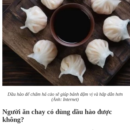
Dầu hào để chấm há cảo sẽ giúp bánh đậm vị và hấp dẫn hơn
(Ảnh: Internet)
Người ăn chay có dùng dầu hào được
không?