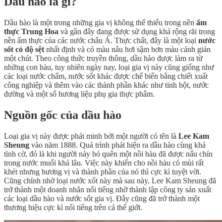
Dầu hào là gì?
Dầu hào là một trong những gia vị không thể thiếu trong nền
ẩm
thực Trung Hoa
và gần đây đang được sử dụng khá rộng rãi trong
nền ẩm thực của các nước châu Á. Thực chất, đây là một loại
nước
sốt có độ sệt
nhất định và có màu nâu hơi sậm hơn màu cánh gián
một chút. Theo công thức truyền thông, dầu hào được làm ra từ
những con hàu, tuy nhiên ngày nay, loại gia vị này cũng giống như
các loại nước chấm, nước sốt khác được chế biến bằng chiết xuất
công nghiệp và thêm vào các thành phần khác như tinh bột, nước
đường và một số hương liệu phụ gia thực phẩm.
Nguồn gốc của dầu hào
Loại gia vị này được phát minh bởi một người có tên là
Lee Kam
Sheung
vào năm 1888. Quá trình phát hiện ra dầu hào cùng khá
tình cờ, đó là khi người này bỏ quên một nồi hàu đã được nấu chín
trong nước muối khá lâu. Việc này khiến cho nồi hàu có mùi rất
khét nhưng hương vị và thành phần của nó thì cực kì tuyệt vời.
Cũng chính nhờ loại nước xốt này mà sau này, Lee Kam Sheung đã
trở thành một doanh nhân nổi tiếng nhờ thành lập công ty sản xuất
các loại dầu hào và nước sốt gia vị. Đây cũng đã trở thành một
thương hiệu cực kì nổi tiếng trên cả thế giới.