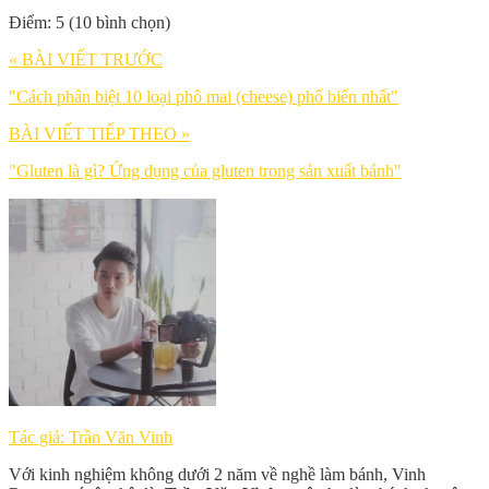
Điểm: 5 (10 bình chọn)
« BÀI VIẾT TRƯỚC
"Cách phân biệt 10 loại phô mai (cheese) phổ biến nhất"
BÀI VIẾT TIẾP THEO »
"Gluten là gì? Ứng dụng của gluten trong sản xuất bánh"
Tác giả: Trần Văn Vinh
Với kinh nghiệm không dưới 2 năm về nghề làm bánh, Vinh