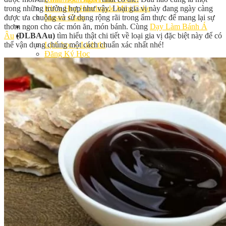
trong những trường hợp như vậy. Loại gia vị này đang ngày càng
Khóa Học Handmade Mini Cake
được ưa chuộng và sử dụng rộng rãi trong ẩm thực để mang lại sự
Master Class
thơm ngon cho các món ăn, món bánh. Cùng
Dạy Làm Bánh Á
Chuyên Đề
Âu
(DLBAAu)
tìm hiểu thật chi tiết về loại gia vị đặc biệt này để có
Khai Giảng
thể vận dụng chúng một cách chuẩn xác nhất nhé!
Lịch học – Lịch thi
Đăng Ký Học
Công Thức
Cách Làm Bánh Việt
Cách Làm Bánh Âu
Cách Làm Bánh Kem
Cách Làm Bánh Mì
Cách Làm Bánh Trung Thu
Cách Làm Bánh Flan
Cách Làm Bánh Bao
Cách Làm Bánh Bông Lan
Cách Làm Bánh Su Kem
Cách làm bánh CupCake
Cách Làm Bánh Pizza
Cách làm bánh chay
Cách Làm Kẹo – Mứt
Video
Tin tức
Tin Tổng Hợp
Hướng Nghiệp Á Âu