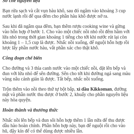
Sơ chế nguyên liệu
Bạn rửa sạch và cắt vụn hàu khô, sau đó ngâm vào khoảng 3 cup
nước lạnh rồi để qua đêm cho phần hàu khô được nở ra.
Sau khi đã ngâm qua đêm, bạn thêm rượu cooking wine và gừng
vào hỗn hợp ở bước 1. Cho vào một chiếc nồi nhỏ rồi đêm hầm với
lửa nhỏ trong thời gian khoảng 1 tiếng cho tới khi nước rút lại còn
khoảng 1 – 1,5 cup là được. Nhấc nồi xuống, để nguội hỗn hợp rồi
lược lấy phần nước hàu, vắt phần xác cho thật khô.
Công đoạn chế biến
Cho đường và 3 thìa canh nước vào một chiếc nồi, đặt lên bếp và
đun với lửa nhỏ để sên đường. Sên cho tới khi đường ngả sang màu
vàng nâu cánh gián là được. Tắt bếp, nhấc nồi xuống.
Trộn thêm vào nồi theo thứ tự bột bắp,
xì dầu Kikkoman
, đường
mật và phần nước thu được ở bước 2, khuấy cho phần nguyên liệu
này hòa quyện.
Hoàn thành và thưởng thức
Nhấc nồi lên bếp và đun sôi hỗn hợp thêm 1 lần nữa để thu được
dầu hào hoàn chỉnh. Phần hỗn hợp này, bạn để nguội rồi cho vào
hũ, đậy kín để có thể dùng được nhiều lần.