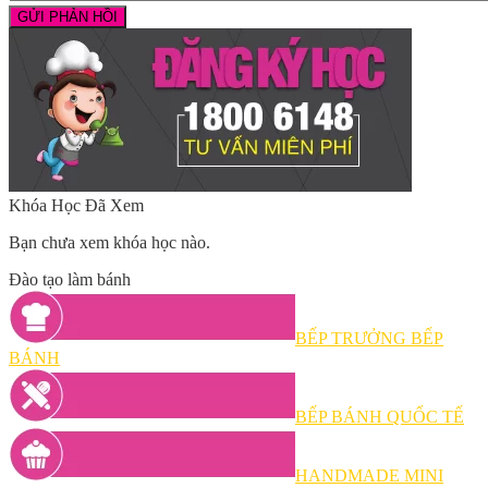
Khóa Học Đã Xem
Bạn chưa xem khóa học nào.
Đào tạo làm bánh
BẾP TRƯỞNG BẾP
BÁNH
BẾP BÁNH QUỐC TẾ
HANDMADE MINI