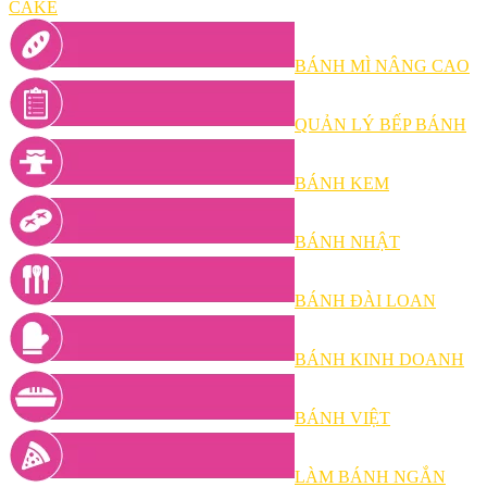
CAKE
BÁNH MÌ NÂNG CAO
QUẢN LÝ BẾP BÁNH
BÁNH KEM
BÁNH NHẬT
BÁNH ĐÀI LOAN
BÁNH KINH DOANH
BÁNH VIỆT
LÀM BÁNH NGẮN