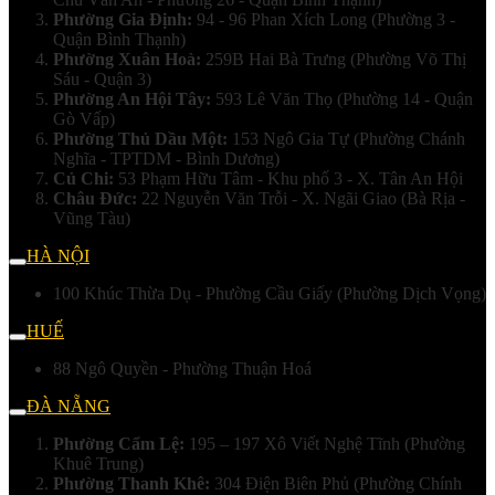
Phường Gia Định:
94 - 96 Phan Xích Long (Phường 3 -
Quận Bình Thạnh)
Phường Xuân Hoà:
259B Hai Bà Trưng (Phường Võ Thị
Sáu - Quận 3)
Phường An Hội Tây:
593 Lê Văn Thọ (Phường 14 - Quận
Gò Vấp)
Phường Thủ Dầu Một:
153 Ngô Gia Tự (Phường Chánh
Nghĩa - TPTDM - Bình Dương)
Củ Chi:
53 Phạm Hữu Tâm - Khu phố 3 - X. Tân An Hội
Châu Đức:
22 Nguyễn Văn Trỗi - X. Ngãi Giao (Bà Rịa -
Vũng Tàu)
HÀ NỘI
100 Khúc Thừa Dụ - Phường Cầu Giấy (Phường Dịch Vọng)
HUẾ
88 Ngô Quyền - Phường Thuận Hoá
ĐÀ NẴNG
Phường Cẩm Lệ:
195 – 197 Xô Viết Nghệ Tĩnh (Phường
Khuê Trung)
Phường Thanh Khê:
304 Điện Biên Phủ (Phường Chính