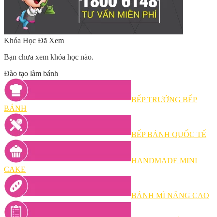
Khóa Học Đã Xem
Bạn chưa xem khóa học nào.
Đào tạo làm bánh
BẾP TRƯỞNG BẾP
BÁNH
BẾP BÁNH QUỐC TẾ
HANDMADE MINI
CAKE
BÁNH MÌ NÂNG CAO