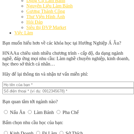
Dụng Cụ Làm Bánh
Nguyên Liệu Làm Bánh
Gương Thành Công
Thư Viện Hình Ảnh
Hỏi Đáp
Siêu thị ĐVP Market
Việc Làm
Bạn muốn hiểu hơn về các khóa học tại Hướng Nghiệp Á Âu?
HNAAu chiêu sinh nhiều chương trình - cấp độ, đa dạng ngành
nghề, đáp ứng mọi nhu cầu: Làm nghề chuyên nghiệp, kinh doanh,
học theo sở thích cá nhân…
Hãy để lại thông tin và nhận tư vấn miễn phí:
Bạn quan tâm tới ngành nào?
Nấu Ăn
Làm Bánh
Pha Chế
Bấm chọn nhu cầu học của bạn:
Kinh Doanh
Đi Làm
Sở Thích