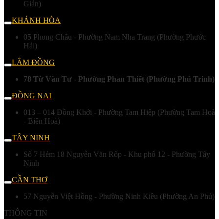
Gián)
KHÁNH HÒA
05 Phong Châu - Phường Nam Nha Trang (Phường Phước
Hải)
LÂM ĐỒNG
78 Từ Văn Tư - Phường Phan Thiết (Phường Phú Trinh)
ĐỒNG NAI
013 – 014 Đồng Khởi - Phường Tam Hiệp (Phường Tam Hoà
- Biên Hoà)
TÂY NINH
Số 7 Hẻm 18 Nguyễn Văn Rốp - Khu phố 12 - Phường Tây
Ninh
CẦN THƠ
57 Nguyễn Việt Hồng - Phường Ninh Kiều (Phường An Phú)
THÔNG TIN