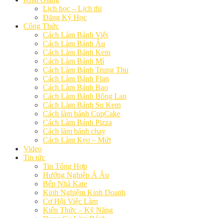
Lịch học – Lịch thi
Đăng Ký Học
Công Thức
Cách Làm Bánh Việt
Cách Làm Bánh Âu
Cách Làm Bánh Kem
Cách Làm Bánh Mì
Cách Làm Bánh Trung Thu
Cách Làm Bánh Flan
Cách Làm Bánh Bao
Cách Làm Bánh Bông Lan
Cách Làm Bánh Su Kem
Cách làm bánh CupCake
Cách Làm Bánh Pizza
Cách làm bánh chay
Cách Làm Kẹo – Mứt
Video
Tin tức
Tin Tổng Hợp
Hướng Nghiệp Á Âu
Bếp Nhà Kate
Kinh Nghiệm Kinh Doanh
Cơ Hội Việc Làm
Kiến Thức – Kỹ Năng