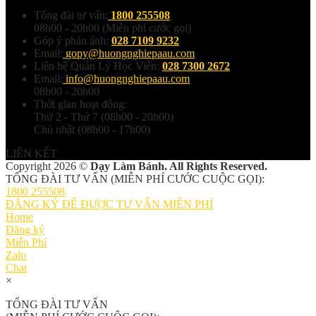
Tổng đài tư vấn:
1800 255508
08h00 - 20h00 (Miễn phí cước gọi)
Góp ý phản ánh:
028 7109 9232
Email:
gopy@huongnghiepaau.com
Liên hệ Quản Lý Học Viên:
028 7300 2672
Email:
info@huongnghiepaau.com
08h00 - 20h00
Thời gian hoạt động:
Thứ 2 - Thứ 7 (08h00 - 20h00)
Chủ nhật (08h00 - 17h00)
LIÊN KẾT
Copyright 2026 ©
Dạy Làm Bánh. All Rights Reserved.
TỔNG ĐÀI TƯ VẤN (MIỄN PHÍ CƯỚC CUỘC GỌI):
1800 255508
ĐĂNG KÝ ĐỂ ĐƯỢC TƯ VẤN MIỄN PHÍ
Home
Đăng ký
Miễn Phí
Zalo
Chat
×
TỔNG ĐÀI TƯ VẤN