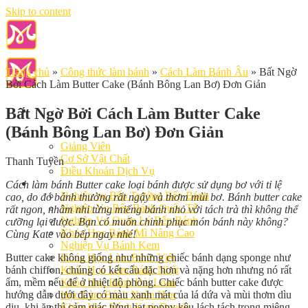
Skip to content
Trang chủ
»
Công thức làm bánh
»
Cách Làm Bánh Âu
»
Bất Ngờ
Bởi Cách Làm Butter Cake (Bánh Bông Lan Bơ) Đơn Giản
Bất Ngờ Bởi Cách Làm Butter Cake
(Bánh Bông Lan Bơ) Đơn Giản
Giới Thiệu
Giảng Viên
Cơ Sở Vật Chất
Thanh Tuyền
Điều Khoản Dịch Vụ
Học Làm Bánh
Cách làm bánh Butter cake loại bánh được sử dụng bơ với tỉ lệ
Nghiệp vụ Bếp Trưởng Bếp Bánh
cao, do đó bánh thường rất ngậy và thơm mùi bơ. Bánh butter cake
Nghiệp Vụ Bếp Bánh Quốc Tế
rất ngon, nhâm nhi từng miếng bánh nhỏ với tách trà thì không thể
Nghiệp Vụ Quản Lý Bếp Bánh
cưỡng lại được. Bạn có muốn chinh phục món bánh này không?
Khóa Học Bánh Mì Nâng Cao
Cùng Kate vào bếp ngay nhé!
Nghiệp Vụ Bánh Kem
Butter cake không giống như những chiếc bánh dạng sponge như
Khóa Học Làm Bánh Việt
bánh chiffon, chúng có kết cấu đặc hơn và nặng hơn nhưng nó rất
Khóa Học Làm Bánh Nhật
ẩm, mềm nếu để ở nhiệt độ phòng. Chiếc bánh butter cake được
Khóa Học Bánh Đài Loan
hướng dẫn dưới đây có màu xanh mát của lá dứa và mùi thơm dìu
Học Làm Bánh Ngắn Hạn
dịu, khi ăn thì cảm giác từng hạt poppy kêu lách tách trong miệng.
Khóa Học Bánh Kinh Doanh