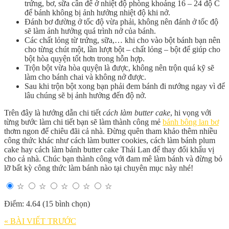
trứng, bơ, sữa cần để ở nhiệt độ phòng khoảng 16 – 24 độ C
để bánh không bị ảnh hưởng nhiệt độ khi nở.
Đánh bơ đường ở tốc độ vừa phải, không nên đánh ở tốc độ
sẽ làm ảnh hưởng quá trình nở của bánh.
Các chất lỏng từ trứng, sữa,… khi cho vào bột bánh bạn nên
cho từng chút một, lần lượt bột – chất lỏng – bột để giúp cho
bột hòa quyện tốt hơn trong hỗn hợp.
Trộn bột vừa hòa quyện là được, không nên trộn quá kỹ sẽ
làm cho bánh chai và không nở được.
Sau khi trộn bột xong bạn phải đem bánh đi nướng ngay vì để
lâu chúng sẽ bị ảnh hưởng đến độ nở.
Trên đây là hướng dẫn chi tiết
cách làm butter cake
, hi vọng với
từng bước làm chi tiết bạn sẽ làm thành công mẻ
bánh bông lan bơ
thơm ngon để chiêu đãi cả nhà. Đừng quên tham khảo thêm nhiều
công thức khác như cách làm butter cookies, cách làm bánh plum
cake hay cách làm bánh butter cake Thái Lan để thay đổi khẩu vị
cho cả nhà. Chúc bạn thành công với đam mê làm bánh và đừng bỏ
lỡ bất kỳ công thức làm bánh nào tại chuyên mục này nhé!
☆
☆
☆
☆
☆
Điểm: 4.64 (15 bình chọn)
« BÀI VIẾT TRƯỚC