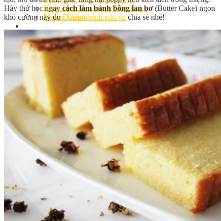
Hãy thử học ngay
cách làm bánh bông lan bơ
(Butter Cake) ngon
Khóa Học Handmade Mini Cake
khó cưỡng này do
Daylambanh.edu.vn
chia sẻ nhé!
Master Class
Chuyên Đề
Khai Giảng
Lịch học – Lịch thi
Đăng Ký Học
Công Thức
Cách Làm Bánh Việt
Cách Làm Bánh Âu
Cách Làm Bánh Kem
Cách Làm Bánh Mì
Cách Làm Bánh Trung Thu
Cách Làm Bánh Flan
Cách Làm Bánh Bao
Cách Làm Bánh Bông Lan
Cách Làm Bánh Su Kem
Cách làm bánh CupCake
Cách Làm Bánh Pizza
Cách làm bánh chay
Cách Làm Kẹo – Mứt
Video
Tin tức
Tin Tổng Hợp
Hướng Nghiệp Á Âu