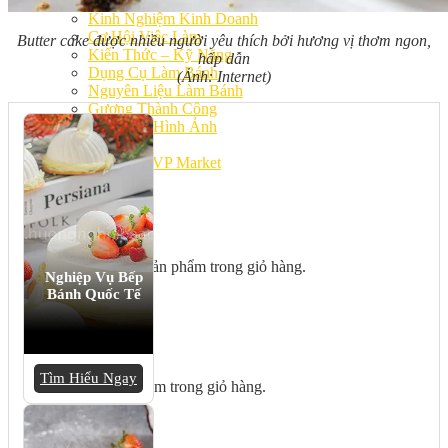
Bếp Nhà Kate
Kinh Nghiệm Kinh Doanh
Cơ Hội Việc Làm
Butter cake được nhiều người yêu thích bởi hương vị thơm ngon,
Kiến Thức – Kỹ Năng
hấp dẫn
Dụng Cụ Làm Bánh
(Ảnh: Internet)
Nguyên Liệu Làm Bánh
Gương Thành Công
Thư Viện Hình Ảnh
Hỏi Đáp
Siêu thị ĐVP Market
Việc Làm
Chưa có sản phẩm trong giỏ hàng.
Nghiệp Vụ Bếp
Bánh Quốc Tế
Giỏ hàng
Tìm Hiểu Ngay
Chưa có sản phẩm trong giỏ hàng.