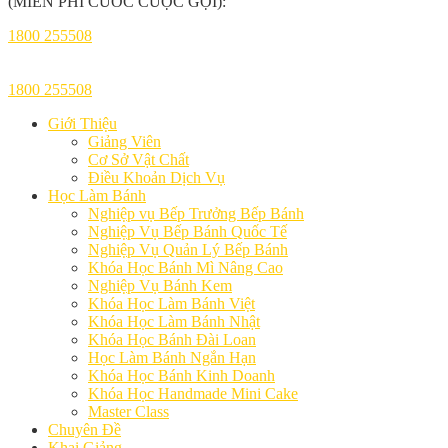
(MIỄN PHÍ CƯỚC CUỘC GỌI):
1800 255508
1800 255508
Giới Thiệu
Giảng Viên
Cơ Sở Vật Chất
Điều Khoản Dịch Vụ
Học Làm Bánh
Nghiệp vụ Bếp Trưởng Bếp Bánh
Nghiệp Vụ Bếp Bánh Quốc Tế
Nghiệp Vụ Quản Lý Bếp Bánh
Khóa Học Bánh Mì Nâng Cao
Nghiệp Vụ Bánh Kem
Khóa Học Làm Bánh Việt
Khóa Học Làm Bánh Nhật
Khóa Học Bánh Đài Loan
Học Làm Bánh Ngắn Hạn
Khóa Học Bánh Kinh Doanh
Khóa Học Handmade Mini Cake
Master Class
Chuyên Đề
Khai Giảng