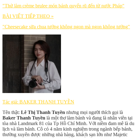
"Thử làm crème brulee món bánh quyến rũ đến từ nước Pháp"
BÀI VIẾT TIẾP THEO »
"Cheesecake sữa chua tưởng không ngon mà ngon không tưởng"
Tác giả: BAKER THANH TUYỀN
Tên thật:
Lê Thị Thanh Tuyền
nhưng mọi người thích gọi là
Baker Thanh Tuyền
là một thợ làm bánh và đang là nhân viên tại
tòa nhà Landmark 81 của Tp Hồ Chí Minh. Với niềm đam mê là du
lịch và làm bánh. Cô có 4 năm kinh nghiệm trong ngành bếp bánh,
thường xuyên được những nhà hàng, khách sạn lớn như Majetic