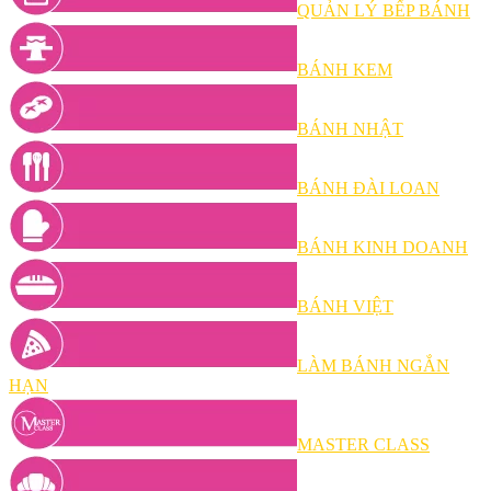
QUẢN LÝ BẾP BÁNH
BÁNH KEM
BÁNH NHẬT
BÁNH ĐÀI LOAN
BÁNH KINH DOANH
BÁNH VIỆT
LÀM BÁNH NGẮN
HẠN
MASTER CLASS