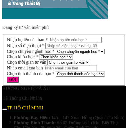
Đăng ký tư vấn miễn phí!
Nhập họ tên của bạn *
Nhập số điện thoại *
Chọn chuyên ngành học *
Chọn khóa học *
Chọn thời gian tư vấn
Nhập email của bạn
Chọn tỉnh thành của bạn *
HƯỚNG NGHIỆP Á ÂU
Hệ Thống Chi Nhánh
TP. HỒ CHÍ MINH
Phường Bảy Hiền:
145 – 147 Xuân Hồng (Quận Tân Bình)
Phường Bình Thạnh:
Số 02 Đường số 1 (Khu Biệt Thự
Chu Văn An - Phường 26 - Quận Bình Thạnh)