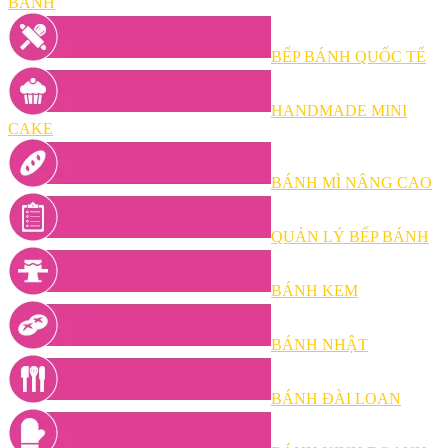
BÁNH
BẾP BÁNH QUỐC TẾ
HANDMADE MINI
CAKE
BÁNH MÌ NÂNG CAO
QUẢN LÝ BẾP BÁNH
BÁNH KEM
BÁNH NHẬT
BÁNH ĐÀI LOAN