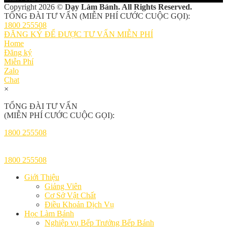
Copyright 2026 ©
Dạy Làm Bánh. All Rights Reserved.
TỔNG ĐÀI TƯ VẤN (MIỄN PHÍ CƯỚC CUỘC GỌI):
1800 255508
ĐĂNG KÝ ĐỂ ĐƯỢC TƯ VẤN MIỄN PHÍ
Home
Đăng ký
Miễn Phí
Zalo
Chat
×
TỔNG ĐÀI TƯ VẤN
(MIỄN PHÍ CƯỚC CUỘC GỌI):
1800 255508
1800 255508
Giới Thiệu
Giảng Viên
Cơ Sở Vật Chất
Điều Khoản Dịch Vụ
Học Làm Bánh
Nghiệp vụ Bếp Trưởng Bếp Bánh