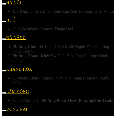
HÀ NỘI
100 Khúc Thừa Dụ - Phường Cầu Giấy (Phường Dịch Vọng)
HUẾ
88 Ngô Quyền - Phường Thuận Hoá
ĐÀ NẴNG
Phường Cẩm Lệ:
195 – 197 Xô Viết Nghệ Tĩnh (Phường
Khuê Trung)
Phường Thanh Khê:
304 Điện Biên Phủ (Phường Chính
Gián)
KHÁNH HÒA
05 Phong Châu - Phường Nam Nha Trang (Phường Phước
Hải)
LÂM ĐỒNG
78 Từ Văn Tư - Phường Phan Thiết (Phường Phú Trinh)
ĐỒNG NAI