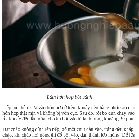
Làm hỗn hợp bột bánh
Tiếp tục thêm sữa vào hỗn hợp ở trên, khuấy đều bằng phới sao cho
hỗn hợp thật mịn và không bị vón cục. Sau đó, rót bơ đun chảy vào
rồi khuấy đều lần nữa, cho âu bột vào tủ lạnh trong khoảng 30 phút.
Đặt chảo không dính lên bếp, đổ một chút dầu vào, tráng đều khắp
chảo, khi chảo hơi nóng thì đổ bột vào, dàn thành lớp mỏng. Để lửa