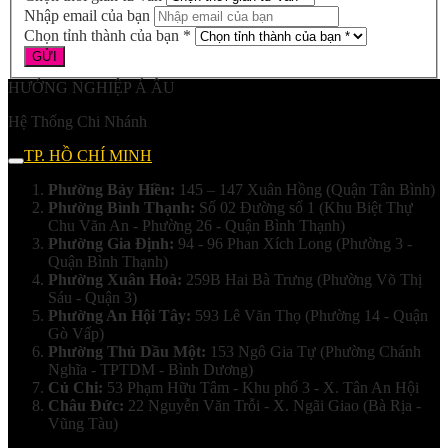
Nhập email của bạn
Chọn tỉnh thành của bạn *
HƯỚNG NGHIỆP Á ÂU
Hệ Thống Chi Nhánh
TP. HỒ CHÍ MINH
Phường Bảy Hiền:
145 – 147 Xuân Hồng (Quận Tân Bình)
Phường Bình Thạnh:
Số 02 Đường số 1 (Khu Biệt Thự
Chu Văn An - Phường 26 - Quận Bình Thạnh)
Phường Gia Định:
94 - 96 Phan Xích Long (Phường 3 -
Quận Bình Thạnh)
Phường Xuân Hoà:
259B Hai Bà Trưng (Phường Võ Thị
Sáu - Quận 3)
Phường An Hội Tây:
593 Lê Văn Thọ (Phường 14 - Quận
Gò Vấp)
Phường Thủ Dầu Một:
153 Ngô Gia Tự (Phường Chánh
Nghĩa - TPTDM - Bình Dương)
Củ Chi:
53 Phạm Hữu Tâm - Khu phố 3 - X. Tân An Hội
Châu Đức:
22 Nguyễn Văn Trỗi - X. Ngãi Giao (Bà Rịa -
Vũng Tàu)