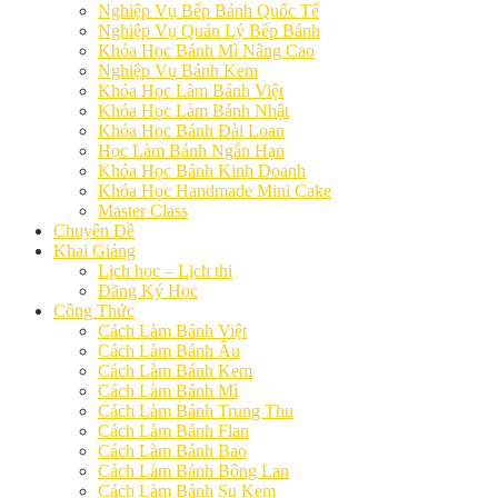
Nghiệp Vụ Bếp Bánh Quốc Tế
Nghiệp Vụ Quản Lý Bếp Bánh
Khóa Học Bánh Mì Nâng Cao
Nghiệp Vụ Bánh Kem
Khóa Học Làm Bánh Việt
Khóa Học Làm Bánh Nhật
Khóa Học Bánh Đài Loan
Học Làm Bánh Ngắn Hạn
Khóa Học Bánh Kinh Doanh
Khóa Học Handmade Mini Cake
Master Class
Chuyên Đề
Khai Giảng
Lịch học – Lịch thi
Đăng Ký Học
Công Thức
Cách Làm Bánh Việt
Cách Làm Bánh Âu
Cách Làm Bánh Kem
Cách Làm Bánh Mì
Cách Làm Bánh Trung Thu
Cách Làm Bánh Flan
Cách Làm Bánh Bao
Cách Làm Bánh Bông Lan
Cách Làm Bánh Su Kem