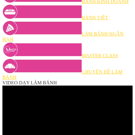
BÁNH KINH DOANH
BÁNH VIỆT
LÀM BÁNH NGẮN
HẠN
MASTER CLASS
CHUYÊN ĐỀ LÀM
BÁNH
VIDEO DẠY LÀM BÁNH