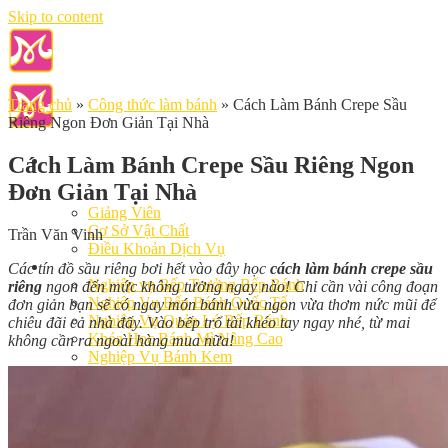
Skip to content
Trang chủ
»
Công thức làm bánh
»
Cách Làm Bánh Crepe Sầu
Riêng Ngon Đơn Giản Tại Nhà
Cách Làm Bánh Crepe Sầu Riêng Ngon
Đơn Giản Tại Nhà
Giới Thiệu
Giảng Viên
Cơ Sở Vật Chất
Trần Văn Vinh
Điều Khoản Dịch Vụ
Học Làm Bánh
Các tín đồ sầu riêng bơi hết vào đây học
cách làm bánh crepe sầu
Nghiệp vụ Bếp Trưởng Bếp Bánh
riêng
ngon đến mức không tưởng ngay nào! Chỉ cần vài công đoạn
Nghiệp Vụ Bếp Bánh Quốc Tế
đơn giản bạn sẽ có ngay món bánh vừa ngon vừa thơm nức mũi để
Nghiệp Vụ Quản Lý Bếp Bánh
chiêu đãi cả nhà đấy. Vào bếp trổ tài khéo tay ngay nhé, từ mai
Khóa Học Bánh Mì Nâng Cao
không cần ra ngoài hàng mua nữa!
Nghiệp Vụ Bánh Kem
Khóa Học Làm Bánh Việt
Khóa Học Làm Bánh Nhật
Khóa Học Bánh Đài Loan
Học Làm Bánh Ngắn Hạn
Khóa Học Bánh Kinh Doanh