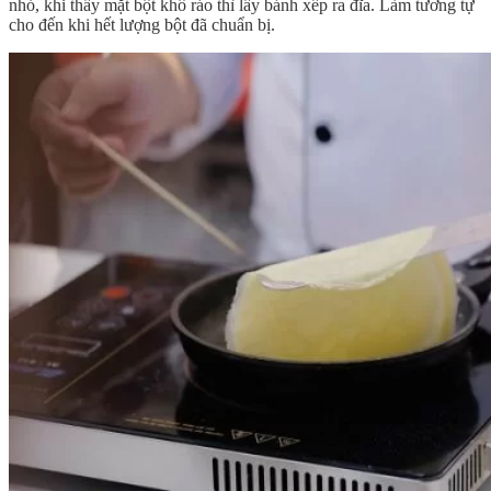
nhỏ, khi thấy mặt bột khô ráo thì lấy bánh xếp ra đĩa. Làm tương tự
cho đến khi hết lượng bột đã chuẩn bị.