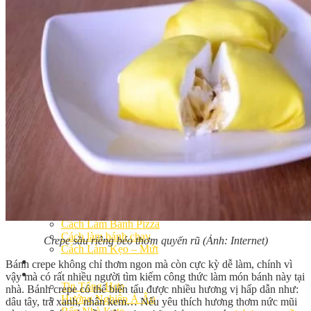
Khóa Học Handmade Mini Cake
Master Class
Chuyên Đề
Khai Giảng
Lịch học – Lịch thi
Đăng Ký Học
Công Thức
Cách Làm Bánh Việt
Cách Làm Bánh Âu
Cách Làm Bánh Kem
Cách Làm Bánh Mì
Cách Làm Bánh Trung Thu
Cách Làm Bánh Flan
Cách Làm Bánh Bao
Cách Làm Bánh Bông Lan
Cách Làm Bánh Su Kem
Cách làm bánh CupCake
Cách Làm Bánh Pizza
Cách làm bánh chay
Crepe sầu riêng béo thơm quyến rũ (Ảnh: Internet)
Cách Làm Kẹo – Mứt
Video
Bánh crepe không chỉ thơm ngon mà còn cực kỳ dễ làm, chính vì
Tin tức
vậy mà có rất nhiều người tìm kiếm công thức làm món bánh này tại
Tin Tổng Hợp
nhà. Bánh crepe có thể biến tấu được nhiều hương vị hấp dẫn như:
Hướng Nghiệp Á Âu
dâu tây, trà xanh, nhân kem… Nếu yêu thích hương thơm nức mũi