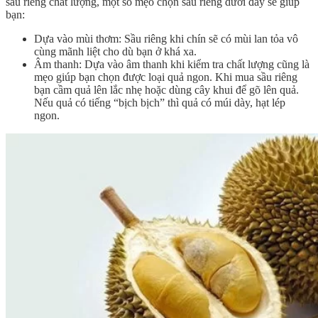
sầu riêng chất lượng, một số mẹo chọn sầu riêng dưới đây sẽ giúp
bạn:
Dựa vào mùi thơm: Sầu riêng khi chín sẽ có mùi lan tỏa vô
cùng mãnh liệt cho dù bạn ở khá xa.
Âm thanh: Dựa vào âm thanh khi kiểm tra chất lượng cũng là
mẹo giúp bạn chọn được loại quả ngon. Khi mua sầu riêng
bạn cầm quả lên lắc nhẹ hoặc dùng cây khui để gõ lên quả.
Nếu quả có tiếng “bịch bịch” thì quả có múi dày, hạt lép
ngon.