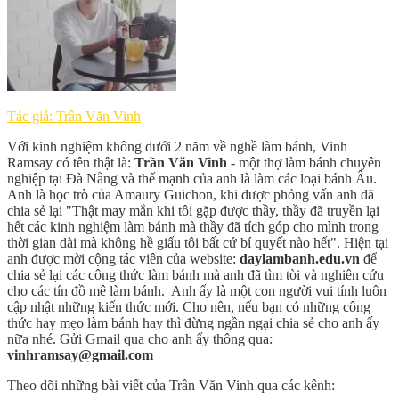
Tác giả: Trần Văn Vinh
Với kinh nghiệm không dưới 2 năm về nghề làm bánh, Vinh
Ramsay có tên thật là:
Trần Văn Vinh
- một thợ làm bánh chuyên
nghiệp tại Đà Nẵng và thế mạnh của anh là làm các loại bánh Âu.
Anh là học trò của Amaury Guichon, khi được phỏng vấn anh đã
chia sẻ lại "Thật may mắn khi tôi gặp được thầy, thầy đã truyền lại
hết các kinh nghiệm làm bánh mà thầy đã tích góp cho mình trong
thời gian dài mà không hề giấu tôi bất cứ bí quyết nào hết". Hiện tại
anh được mời cộng tác viên của website:
daylambanh.edu.vn
để
chia sẻ lại các công thức làm bánh mà anh đã tìm tòi và nghiên cứu
cho các tín đồ mê làm bánh. Anh ấy là một con người vui tính luôn
cập nhật những kiến thức mới. Cho nên, nếu bạn có những công
thức hay mẹo làm bánh hay thì đừng ngần ngại chia sẻ cho anh ấy
nữa nhé. Gửi Gmail qua cho anh ấy thông qua:
vinhramsay@gmail.com
Theo dõi những bài viết của Trần Văn Vinh qua các kênh: