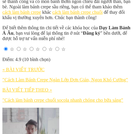
sẽ thành công và có món bánh thơm ngon chiêu đãi người thân, bạn
bè. Ngoài làm bánh crepe sầu riêng, bạn có thể tham khảo thêm
cách làm bánh crepe
khác
cách làm bánh crepe chuối
để thay đổi
khẩu vị thường xuyên hơn. Chúc bạn thành công!
Để biết thêm thông tin chi tiết về các khóa học của
Dạy Làm Bánh
Á Âu
, bạn vui lòng để lại thông tin ở nút “
Đăng ký
” bên dưới, để
được hỗ trợ tư vấn miễn phí nhé!
☆
☆
☆
☆
☆
Điểm: 4.9 (10 bình chọn)
« BÀI VIẾT TRƯỚC
"Cách Làm Bánh Crepe Ngàn Lớp Đơn Giản, Ngon Khó Cưỡng"
BÀI VIẾT TIẾP THEO »
"Cách làm bánh crepe chuối socola nhanh chóng cho bữa sáng"