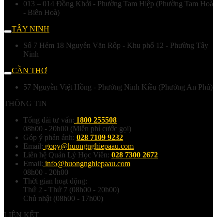
013 – 014 Đồng Khởi - Phường Tam Hiệp (Phường Tam Hoà
- Biên Hoà)
TÂY NINH
Số 7 Hẻm 18 Nguyễn Văn Rốp - Khu phố 12 - Phường Tây
Ninh
CẦN THƠ
57 Nguyễn Việt Hồng - Phường Ninh Kiều (Phường An Phú)
THÔNG TIN
Tổng đài tư vấn:
1800 255508
08h00 - 20h00 (Miễn phí cước gọi)
Góp ý phản ánh:
028 7109 9232
Email:
gopy@huongnghiepaau.com
Liên hệ Quản Lý Học Viên:
028 7300 2672
Email:
info@huongnghiepaau.com
08h00 - 20h00
Thời gian hoạt động:
Thứ 2 - Thứ 7 (08h00 - 20h00)
Chủ nhật (08h00 - 17h00)
LIÊN KẾT