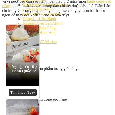
Bếp Nhà Kate
và vị ngọt béo của sầu riêng, bạn hãy thử ngay món
bánh crepe sầu
Kinh Nghiệm Kinh Doanh
riêng
ngon chuẩn vị với hướng dẫn chi tiết dưới đây nhé. Đảm bảo
Cơ Hội Việc Làm
chỉ trong vài công đoạn đơn giản bạn sẽ có ngay món bánh siêu
Kiến Thức – Kỹ Năng
ngon để thay đổi khẩu vị cho cả nhà đấy!
Dụng Cụ Làm Bánh
Nguyên Liệu Làm Bánh
Gương Thành Công
Thư Viện Hình Ảnh
Hỏi Đáp
Siêu thị ĐVP Market
Việc Làm
Nghiệp Vụ Bếp
Chưa có sản phẩm trong giỏ hàng.
Bánh Quốc Tế
Giỏ hàng
Tìm Hiểu Ngay
Chưa có sản phẩm trong giỏ hàng.