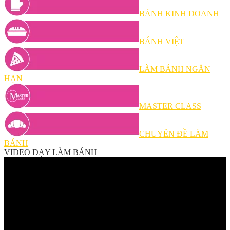
BÁNH KINH DOANH
BÁNH VIỆT
LÀM BÁNH NGẮN
HẠN
MASTER CLASS
CHUYÊN ĐỀ LÀM
BÁNH
VIDEO DẠY LÀM BÁNH