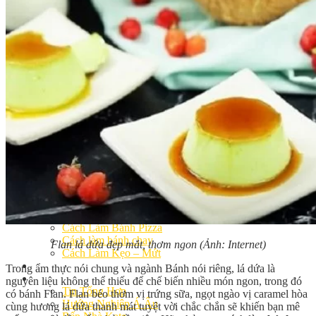
Khóa Học Handmade Mini Cake
Master Class
Chuyên Đề
Khai Giảng
Lịch học – Lịch thi
Đăng Ký Học
Công Thức
Cách Làm Bánh Việt
Cách Làm Bánh Âu
Cách Làm Bánh Kem
Cách Làm Bánh Mì
Cách Làm Bánh Trung Thu
Cách Làm Bánh Flan
Cách Làm Bánh Bao
Cách Làm Bánh Bông Lan
Cách Làm Bánh Su Kem
Cách làm bánh CupCake
Cách Làm Bánh Pizza
Cách làm bánh chay
Flan lá dứa đẹp mắt, thơm ngon (Ảnh: Internet)
Cách Làm Kẹo – Mứt
Video
Trong ẩm thực nói chung và ngành Bánh nói riêng, lá dứa là
Tin tức
nguyên liệu không thể thiếu để chế biến nhiều món ngon, trong đó
Tin Tổng Hợp
có bánh Flan. Flan béo thơm vị trứng sữa, ngọt ngào vị caramel hòa
Hướng Nghiệp Á Âu
cùng hương lá dứa thanh mát tuyệt vời chắc chắn sẽ khiến bạn mê