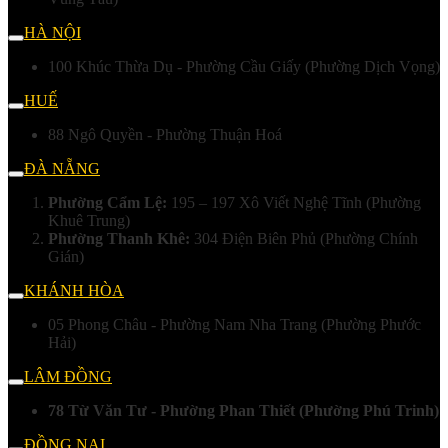
HÀ NỘI
100 Khúc Thừa Dụ - Phường Cầu Giấy (Phường Dịch Vọng)
HUẾ
88 Ngô Quyền - Phường Thuận Hoá
ĐÀ NẴNG
Phường Cẩm Lệ:
195 – 197 Xô Viết Nghệ Tĩnh (Phường
Khuê Trung)
Phường Thanh Khê:
304 Điện Biên Phủ (Phường Chính
Gián)
KHÁNH HÒA
05 Phong Châu - Phường Nam Nha Trang (Phường Phước
Hải)
LÂM ĐỒNG
78 Từ Văn Tư - Phường Phan Thiết (Phường Phú Trinh)
ĐỒNG NAI