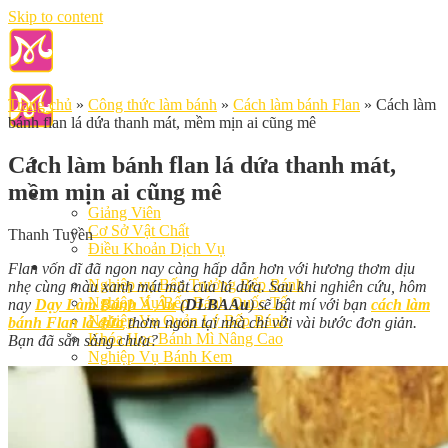
Skip to content
Trang chủ
»
Công thức làm bánh
»
Cách làm bánh Flan
»
Cách làm
bánh flan lá dứa thanh mát, mềm mịn ai cũng mê
Cách làm bánh flan lá dứa thanh mát,
mềm mịn ai cũng mê
Giới Thiệu
Giảng Viên
Cơ Sở Vật Chất
Thanh Tuyền
Điều Khoản Dịch Vụ
Học Làm Bánh
Flan vốn dĩ đã ngon nay càng hấp dẫn hơn với hương thơm dịu
Nghiệp vụ Bếp Trưởng Bếp Bánh
nhẹ cùng màu xanh mát mắt của lá dứa. Sau khi nghiên cứu, hôm
Nghiệp Vụ Bếp Bánh Quốc Tế
nay
Dạy Làm Bánh Á Âu
(
DLBAAu
) sẽ bật mí với bạn
cách làm
Nghiệp Vụ Quản Lý Bếp Bánh
bánh Flan lá dứa
thơm ngon tại nhà chỉ với vài bước đơn giản.
Khóa Học Bánh Mì Nâng Cao
Bạn đã sẵn sàng chưa?
Nghiệp Vụ Bánh Kem
Khóa Học Làm Bánh Việt
Khóa Học Làm Bánh Nhật
Khóa Học Bánh Đài Loan
Học Làm Bánh Ngắn Hạn
Khóa Học Bánh Kinh Doanh