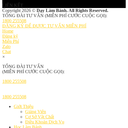
LIÊN KẾT
Copyright 2026 ©
Dạy Làm Bánh. All Rights Reserved.
TỔNG ĐÀI TƯ VẤN (MIỄN PHÍ CƯỚC CUỘC GỌI):
1800 255508
ĐĂNG KÝ ĐỂ ĐƯỢC TƯ VẤN MIỄN PHÍ
Home
Đăng ký
Miễn Phí
Zalo
Chat
×
TỔNG ĐÀI TƯ VẤN
(MIỄN PHÍ CƯỚC CUỘC GỌI):
1800 255508
1800 255508
Giới Thiệu
Giảng Viên
Cơ Sở Vật Chất
Điều Khoản Dịch Vụ
Học Làm Bánh