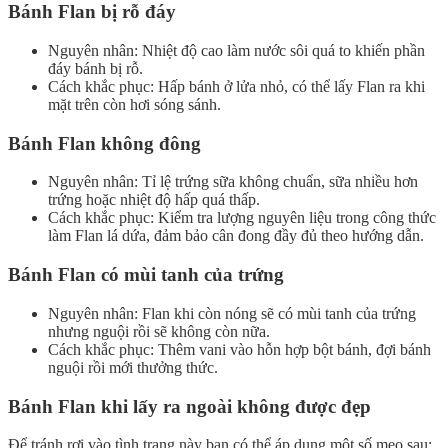
Bánh Flan bị rỗ đáy
Nguyên nhân: Nhiệt độ cao làm nước sôi quá to khiến phần
đáy bánh bị rỗ.
Cách khắc phục: Hấp bánh ở lửa nhỏ, có thể lấy Flan ra khi
mặt trên còn hơi sóng sánh.
Bánh Flan không đông
Nguyên nhân: Tỉ lệ trứng sữa không chuẩn, sữa nhiều hơn
trứng hoặc nhiệt độ hấp quá thấp.
Cách khắc phục: Kiểm tra lượng nguyên liệu trong công thức
làm Flan lá dứa, đảm bảo cân đong đầy đủ theo hướng dẫn.
Bánh Flan có mùi tanh của trứng
Nguyên nhân: Flan khi còn nóng sẽ có mùi tanh của trứng
nhưng nguội rồi sẽ không còn nữa.
Cách khắc phục: Thêm vani vào hỗn hợp bột bánh, đợi bánh
nguội rồi mới thưởng thức.
Bánh Flan khi lấy ra ngoài không được đẹp
Để tránh rơi vào tình trạng này bạn có thể áp dụng một số mẹo sau: