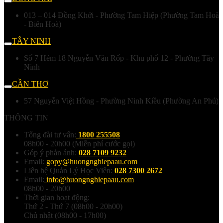
013 – 014 Đồng Khởi - Phường Tam Hiệp (Phường Tam Hoà
- Biên Hoà)
TÂY NINH
Số 7 Hẻm 18 Nguyễn Văn Rốp - Khu phố 12 - Phường Tây
Ninh
CẦN THƠ
57 Nguyễn Việt Hồng - Phường Ninh Kiều (Phường An Phú)
THÔNG TIN
Tổng đài tư vấn:
1800 255508
08h00 - 20h00 (Miễn phí cước gọi)
Góp ý phản ánh:
028 7109 9232
Email:
gopy@huongnghiepaau.com
Liên hệ Quản Lý Học Viên:
028 7300 2672
Email:
info@huongnghiepaau.com
08h00 - 20h00
Thời gian hoạt động:
Thứ 2 - Thứ 7 (08h00 - 20h00)
Chủ nhật (08h00 - 17h00)