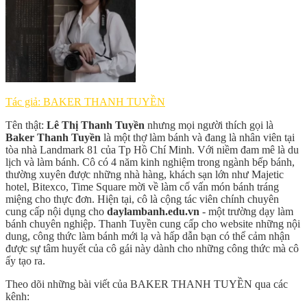
Tác giả: BAKER THANH TUYỀN
Tên thật:
Lê Thị Thanh Tuyền
nhưng mọi người thích gọi là
Baker Thanh Tuyền
là một thợ làm bánh và đang là nhân viên tại
tòa nhà Landmark 81 của Tp Hồ Chí Minh. Với niềm đam mê là du
lịch và làm bánh. Cô có 4 năm kinh nghiệm trong ngành bếp bánh,
thường xuyên được những nhà hàng, khách sạn lớn như Majetic
hotel, Bitexco, Time Square mời về làm cố vấn món bánh tráng
miệng cho thực đơn. Hiện tại, cô là cộng tác viên chính chuyên
cung cấp nội dụng cho
daylambanh.edu.vn
- một trường dạy làm
bánh chuyên nghiệp. Thanh Tuyền cung cấp cho website những nội
dung, công thức làm bánh mới lạ và hấp dẫn bạn có thể cảm nhận
được sự tâm huyết của cô gái này dành cho những công thức mà cô
ấy tạo ra.
Theo dõi những bài viết của BAKER THANH TUYỀN qua các
kênh: