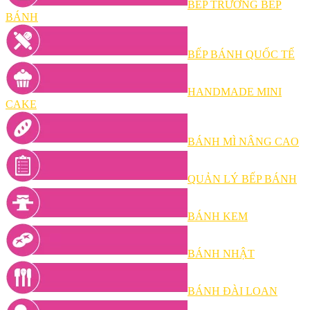
BẾP TRƯỞNG BẾP
BÁNH
BẾP BÁNH QUỐC TẾ
HANDMADE MINI
CAKE
BÁNH MÌ NÂNG CAO
QUẢN LÝ BẾP BÁNH
BÁNH KEM
BÁNH NHẬT
BÁNH ĐÀI LOAN