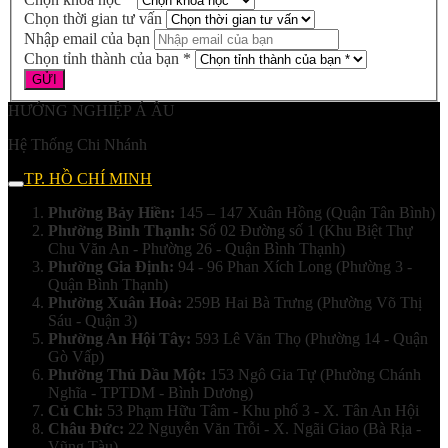
Chọn thời gian tư vấn
Nhập email của bạn
Chọn tỉnh thành của bạn *
HƯỚNG NGHIỆP Á ÂU
Hệ Thống Chi Nhánh
TP. HỒ CHÍ MINH
Phường Bảy Hiền:
145 – 147 Xuân Hồng (Quận Tân Bình)
Phường Bình Thạnh:
Số 02 Đường số 1 (Khu Biệt Thự
Chu Văn An - Phường 26 - Quận Bình Thạnh)
Phường Gia Định:
94 - 96 Phan Xích Long (Phường 3 -
Quận Bình Thạnh)
Phường Xuân Hoà:
259B Hai Bà Trưng (Phường Võ Thị
Sáu - Quận 3)
Phường An Hội Tây:
593 Lê Văn Thọ (Phường 14 - Quận
Gò Vấp)
Phường Thủ Dầu Một:
153 Ngô Gia Tự (Phường Chánh
Nghĩa - TPTDM - Bình Dương)
Củ Chi:
53 Phạm Hữu Tâm - Khu phố 3 - X. Tân An Hội
Châu Đức:
22 Nguyễn Văn Trỗi - X. Ngãi Giao (Bà Rịa -
Vũng Tàu)