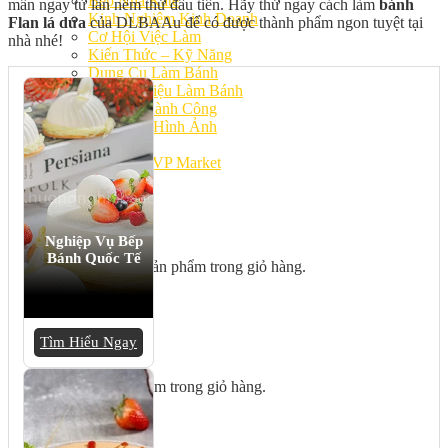
Bếp Nhà Kate
mẩn ngay từ lần nếm thử đầu tiên. Hãy thử ngay cách làm
bánh
Kinh Nghiệm Kinh Doanh
Flan lá dứa
của DLBAAu để có được thành phẩm ngon tuyệt tại
Cơ Hội Việc Làm
nhà nhé!
Kiến Thức – Kỹ Năng
Dụng Cụ Làm Bánh
Nguyên Liệu Làm Bánh
Gương Thành Công
Thư Viện Hình Ảnh
Hỏi Đáp
Siêu thị ĐVP Market
Việc Làm
Nghiệp Vụ Bếp
Bánh Quốc Tế
Chưa có sản phẩm trong giỏ hàng.
Tìm Hiểu Ngay
Giỏ hàng
Chưa có sản phẩm trong giỏ hàng.