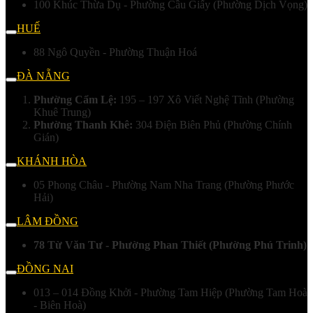
100 Khúc Thừa Dụ - Phường Cầu Giấy (Phường Dịch Vọng)
HUẾ
88 Ngô Quyền - Phường Thuận Hoá
ĐÀ NẴNG
Phường Cẩm Lệ:
195 – 197 Xô Viết Nghệ Tĩnh (Phường
Khuê Trung)
Phường Thanh Khê:
304 Điện Biên Phủ (Phường Chính
Gián)
KHÁNH HÒA
05 Phong Châu - Phường Nam Nha Trang (Phường Phước
Hải)
LÂM ĐỒNG
78 Từ Văn Tư - Phường Phan Thiết (Phường Phú Trinh)
ĐỒNG NAI
013 – 014 Đồng Khởi - Phường Tam Hiệp (Phường Tam Hoà
- Biên Hoà)