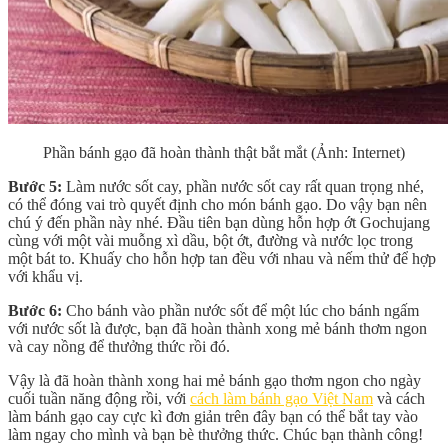
Phần bánh gạo đã hoàn thành thật bắt mắt (Ảnh: Internet)
Bước 5:
Làm nước sốt cay, phần nước sốt cay rất quan trọng nhé,
có thể đóng vai trò quyết định cho món bánh gạo. Do vậy bạn nên
chú ý đến phần này nhé. Đầu tiên bạn dùng hỗn hợp ớt Gochujang
cùng với một vài muỗng xì dầu, bột ớt, đường và nước lọc trong
một bát to. Khuấy cho hỗn hợp tan đều với nhau và nếm thử để hợp
với khẩu vị.
Bước 6:
Cho bánh vào phần nước sốt để một lúc cho bánh ngấm
với nước sốt là được, bạn đã hoàn thành xong mẻ bánh thơm ngon
và cay nồng để thưởng thức rồi đó.
Vậy là đã hoàn thành xong hai mẻ bánh gạo thơm ngon cho ngày
cuối tuần năng động rồi, với
cách làm bánh gạo Việt Nam
và cách
làm bánh gạo cay cực kì đơn giản trên đây bạn có thể bắt tay vào
làm ngay cho mình và bạn bè thưởng thức. Chúc bạn thành công!