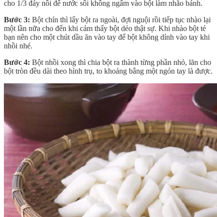
cho 1/3 đáy nồi để nước sôi không ngấm vào bột làm nhão bánh.
Bước 3:
Bột chín thì lấy bột ra ngoài, đợi nguội rồi tiếp tục nhào lại
một lần nữa cho đến khi cảm thấy bột dẻo thật sự. Khi nhào bột tẻ
bạn nên cho một chút dầu ăn vào tay để bột không dính vào tay khi
nhồi nhé.
Bước 4:
Bột nhồi xong thì chia bột ra thành từng phần nhỏ, lăn cho
bột tròn đều dài theo hình trụ, to khoảng bằng một ngón tay là được.