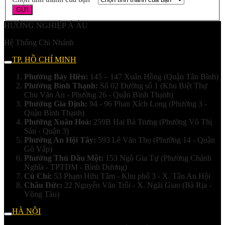
HƯỚNG NGHIỆP Á ÂU
Hệ Thống Chi Nhánh
TP. HỒ CHÍ MINH
Phường Bảy Hiền:
145 – 147 Xuân Hồng (Quận Tân Bình)
Phường Bình Thạnh:
Số 02 Đường số 1 (Khu Biệt Thự
Chu Văn An - Phường 26 - Quận Bình Thạnh)
Phường Gia Định:
94 - 96 Phan Xích Long (Phường 3 -
Quận Bình Thạnh)
Phường Xuân Hoà:
259B Hai Bà Trưng (Phường Võ Thị
Sáu - Quận 3)
Phường An Hội Tây:
593 Lê Văn Thọ (Phường 14 - Quận
Gò Vấp)
Phường Thủ Dầu Một:
153 Ngô Gia Tự (Phường Chánh
Nghĩa - TPTDM - Bình Dương)
Củ Chi:
53 Phạm Hữu Tâm - Khu phố 3 - X. Tân An Hội
Châu Đức:
22 Nguyễn Văn Trỗi - X. Ngãi Giao (Bà Rịa -
Vũng Tàu)
HÀ NỘI