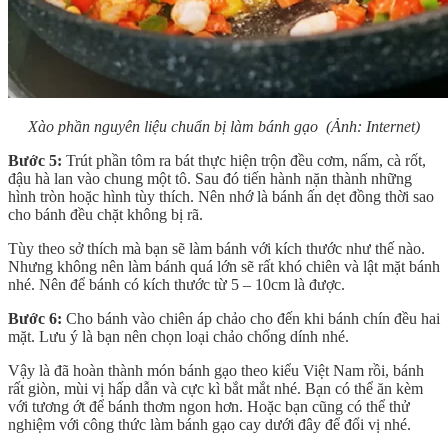
Xào phần nguyên liệu chuẩn bị làm bánh gạo
(Ảnh: Internet)
Bước 5:
Trút phần tôm ra bát thực hiện trộn đều cơm, nấm, cà rốt,
đậu hà lan vào chung một tô. Sau đó tiến hành nặn thành những
hình tròn hoặc hình tùy thích. Nên nhớ là bánh ấn dẹt đồng thời sao
cho bánh đều chặt không bị rã.
Tùy theo sở thích mà bạn sẽ làm bánh với kích thước như thế nào.
Nhưng không nên làm bánh quá lớn sẽ rất khó chiên và lật mặt bánh
nhé. Nên để bánh có kích thước từ 5 – 10cm là được.
Bước 6:
Cho bánh vào chiên áp chảo cho đến khi bánh chín đều hai
mặt. Lưu ý là bạn nên chọn loại chảo chống dính nhé.
Vậy là đã hoàn thành món bánh gạo theo kiểu Việt Nam rồi, bánh
rất giòn, mùi vị hấp dẫn và cực kì bắt mắt nhé. Bạn có thể ăn kèm
với tương ớt để bánh thơm ngon hơn. Hoặc bạn cũng có thể thử
nghiệm với công thức làm bánh gạo cay dưới đây để đổi vị nhé.