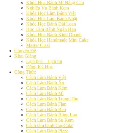
Khóa Học Bánh Mì Nâng Cao
Nghiệp Vụ Bánh Kem
Khóa Học Làm Bánh Việt
Khóa Học Làm Bánh Nhật
Khóa Học Bánh Đài Loan
Học Làm Bánh Ngắn Hạn
Khóa Học Bánh Kinh Doanh
Khóa Học Handmade Mini Cake
Master Class
Chuyên Đề
Khai Giảng
Lịch học – Lịch thi
Đăng Ký Học
Công Thức
Cách Làm Bánh Việt
Cách Làm Bánh Âu
Cách Làm Bánh Kem
Cách Làm Bánh Mì
Cách Làm Bánh Trung Thu
Cách Làm Bánh Flan
Cách Làm Bánh Bao
Cách Làm Bánh Bông Lan
Cách Làm Bánh Su Kem
Cách làm bánh CupCake
Cách Làm Bánh Pizza