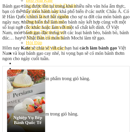
Bếp Nhà Kate
Kinh Nghiệm Kinh Doanh
Bánh gạo cũng được tồn tại trong khá nhiều nền văn hóa ẩm thực,
Cơ Hội Việc Làm
bạn có thể thấy món bánh này khá phổ biến ở các nước Châu Á. Có
Kiến Thức – Kỹ Năng
lẽ Hàn Quốc chính là nơi bắt nguồn cho sự ra đời của món bánh gạo
Dụng Cụ Làm Bánh
ngày nay, những biến thể làm món bánh này kết hợp cùng với một
Nguyên Liệu Làm Bánh
số loại ngũ cốc khác hoặc làm với một số chất kết dính. Ở Việt
Gương Thành Công
Nam, món bánh gạo đặc trưng với các loại bánh bèo, bánh bò, bánh
Thư Viện Hình Ảnh
đúc… hay ở Nhật Bản có món bánh Mochi làm từ gạo.
Hỏi Đáp
Hôm nay
Kate
sẽ chia sẻ với các bạn hai
cách làm bánh gạo
Việt
Siêu thị ĐVP Market
Nam và loại bánh gạo cay nhé, hi vọng bạn sẽ có món bánh thơm
Việc Làm
ngon cho ngày cuối tuần.
Chưa có sản phẩm trong giỏ hàng.
Giỏ hàng
Chưa có sản phẩm trong giỏ hàng.
Nghiệp Vụ Bếp
Bánh Quốc Tế