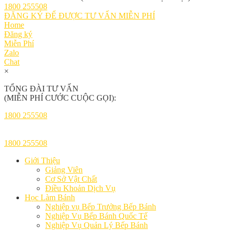
1800 255508
ĐĂNG KÝ ĐỂ ĐƯỢC TƯ VẤN MIỄN PHÍ
Home
Đăng ký
Miễn Phí
Zalo
Chat
×
TỔNG ĐÀI TƯ VẤN
(MIỄN PHÍ CƯỚC CUỘC GỌI):
1800 255508
1800 255508
Giới Thiệu
Giảng Viên
Cơ Sở Vật Chất
Điều Khoản Dịch Vụ
Học Làm Bánh
Nghiệp vụ Bếp Trưởng Bếp Bánh
Nghiệp Vụ Bếp Bánh Quốc Tế
Nghiệp Vụ Quản Lý Bếp Bánh