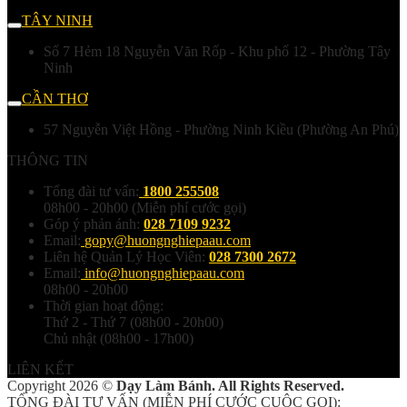
TÂY NINH
Số 7 Hẻm 18 Nguyễn Văn Rốp - Khu phố 12 - Phường Tây
Ninh
CẦN THƠ
57 Nguyễn Việt Hồng - Phường Ninh Kiều (Phường An Phú)
THÔNG TIN
Tổng đài tư vấn:
1800 255508
08h00 - 20h00 (Miễn phí cước gọi)
Góp ý phản ánh:
028 7109 9232
Email:
gopy@huongnghiepaau.com
Liên hệ Quản Lý Học Viên:
028 7300 2672
Email:
info@huongnghiepaau.com
08h00 - 20h00
Thời gian hoạt động:
Thứ 2 - Thứ 7 (08h00 - 20h00)
Chủ nhật (08h00 - 17h00)
LIÊN KẾT
Copyright 2026 ©
Dạy Làm Bánh. All Rights Reserved.
TỔNG ĐÀI TƯ VẤN (MIỄN PHÍ CƯỚC CUỘC GỌI):