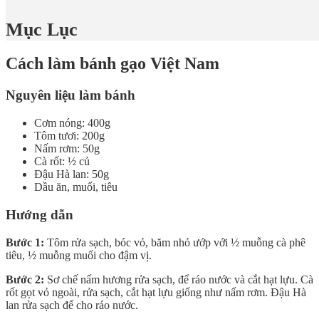
Mục Lục
Cách làm bánh gạo Việt Nam
Nguyên liệu làm bánh
Cơm nóng: 400g
Tôm tươi: 200g
Nấm rơm: 50g
Cà rốt: ½ củ
Đậu Hà lan: 50g
Dầu ăn, muối, tiêu
Hướng dẫn
Bước 1:
Tôm rửa sạch, bóc vỏ, băm nhỏ ướp với ½ muỗng cà phê
tiêu, ½ muỗng muối cho đậm vị.
Bước 2:
Sơ chế nấm hương rửa sạch, để ráo nước và cắt hạt lựu. Cà
rốt gọt vỏ ngoài, rửa sạch, cắt hạt lựu giống như nấm rơm. Đậu Hà
lan rửa sạch để cho ráo nước.