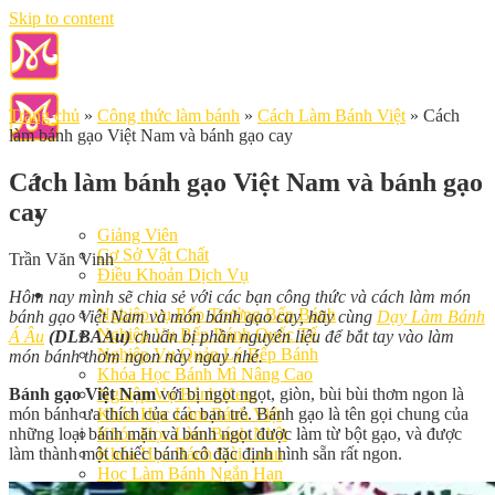
Skip to content
Trang chủ
»
Công thức làm bánh
»
Cách Làm Bánh Việt
»
Cách
làm bánh gạo Việt Nam và bánh gạo cay
Cách làm bánh gạo Việt Nam và bánh gạo
cay
Giới Thiệu
Giảng Viên
Cơ Sở Vật Chất
Trần Văn Vinh
Điều Khoản Dịch Vụ
Học Làm Bánh
Hôm nay mình sẽ chia sẻ với các bạn công thức và cách làm món
Nghiệp vụ Bếp Trưởng Bếp Bánh
bánh gạo Việt Nam và món bánh gạo cay, hãy cùng
Dạy Làm Bánh
Nghiệp Vụ Bếp Bánh Quốc Tế
Á Âu
(DLBAAu)
chuẩn bị phần nguyên liệu để bắt tay vào làm
Nghiệp Vụ Quản Lý Bếp Bánh
món bánh thơm ngon này ngay nhé.
Khóa Học Bánh Mì Nâng Cao
Bánh gạo Việt Nam
với bị ngọt ngọt, giòn, bùi bùi thơm ngon là
Nghiệp Vụ Bánh Kem
món bánh ưa thích của các bạn trẻ. Bánh gạo là tên gọi chung của
Khóa Học Làm Bánh Việt
những loại bánh mặn và bánh ngọt được làm từ bột gạo, và được
Khóa Học Làm Bánh Nhật
làm thành một chiếc bánh cô đặc định hình sẵn rất ngon.
Khóa Học Bánh Đài Loan
Học Làm Bánh Ngắn Hạn
Khóa Học Bánh Kinh Doanh