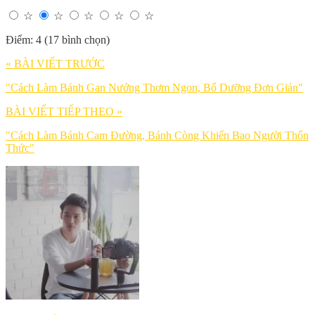
☆
☆
☆
☆
☆
Điểm: 4 (17 bình chọn)
« BÀI VIẾT TRƯỚC
"Cách Làm Bánh Gan Nướng Thơm Ngon, Bổ Dưỡng Đơn Giản"
BÀI VIẾT TIẾP THEO »
"Cách Làm Bánh Cam Đường, Bánh Còng Khiến Bao Người Thổn
Thức"