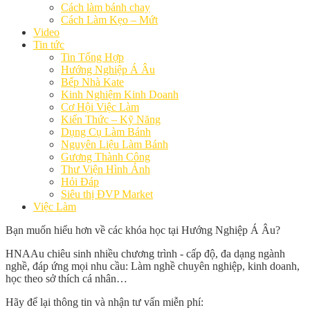
Cách làm bánh chay
Cách Làm Kẹo – Mứt
Video
Tin tức
Tin Tổng Hợp
Hướng Nghiệp Á Âu
Bếp Nhà Kate
Kinh Nghiệm Kinh Doanh
Cơ Hội Việc Làm
Kiến Thức – Kỹ Năng
Dụng Cụ Làm Bánh
Nguyên Liệu Làm Bánh
Gương Thành Công
Thư Viện Hình Ảnh
Hỏi Đáp
Siêu thị ĐVP Market
Việc Làm
Bạn muốn hiểu hơn về các khóa học tại Hướng Nghiệp Á Âu?
HNAAu chiêu sinh nhiều chương trình - cấp độ, đa dạng ngành
nghề, đáp ứng mọi nhu cầu: Làm nghề chuyên nghiệp, kinh doanh,
học theo sở thích cá nhân…
Hãy để lại thông tin và nhận tư vấn miễn phí: