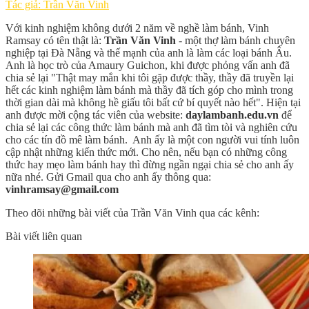
Tác giả: Trần Văn Vinh
Với kinh nghiệm không dưới 2 năm về nghề làm bánh, Vinh
Ramsay có tên thật là:
Trần Văn Vinh
- một thợ làm bánh chuyên
nghiệp tại Đà Nẵng và thế mạnh của anh là làm các loại bánh Âu.
Anh là học trò của Amaury Guichon, khi được phỏng vấn anh đã
chia sẻ lại "Thật may mắn khi tôi gặp được thầy, thầy đã truyền lại
hết các kinh nghiệm làm bánh mà thầy đã tích góp cho mình trong
thời gian dài mà không hề giấu tôi bất cứ bí quyết nào hết". Hiện tại
anh được mời cộng tác viên của website:
daylambanh.edu.vn
để
chia sẻ lại các công thức làm bánh mà anh đã tìm tòi và nghiên cứu
cho các tín đồ mê làm bánh. Anh ấy là một con người vui tính luôn
cập nhật những kiến thức mới. Cho nên, nếu bạn có những công
thức hay mẹo làm bánh hay thì đừng ngần ngại chia sẻ cho anh ấy
nữa nhé. Gửi Gmail qua cho anh ấy thông qua:
vinhramsay@gmail.com
Theo dõi những bài viết của Trần Văn Vinh qua các kênh:
Bài viết liên quan