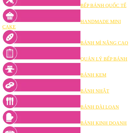
BẾP BÁNH QUỐC TẾ
HANDMADE MINI
CAKE
BÁNH MÌ NÂNG CAO
QUẢN LÝ BẾP BÁNH
BÁNH KEM
BÁNH NHẬT
BÁNH ĐÀI LOAN
BÁNH KINH DOANH