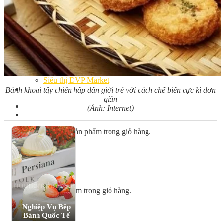
Bếp Nhà Kate
Kinh Nghiệm Kinh Doanh
Cơ Hội Việc Làm
Kiến Thức – Kỹ Năng
Dụng Cụ Làm Bánh
Nguyên Liệu Làm Bánh
Gương Thành Công
Thư Viện Hình Ảnh
Hỏi Đáp
Siêu thị ĐVP Market
Việc Làm
Bánh khoai tây chiên hấp dẫn giới trẻ với cách chế biến cực kì đơn
giản
(Ảnh: Internet)
Chưa có sản phẩm trong giỏ hàng.
Giỏ hàng
Chưa có sản phẩm trong giỏ hàng.
Nghiệp Vụ Bếp
Bánh Quốc Tế