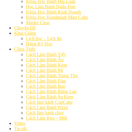
Khóa Học Bánh Đài Loan
Học Làm Bánh Ngắn Hạn
Khóa Học Bánh Kinh Doanh
Khóa Học Handmade Mini Cake
Master Class
Chuyên Đề
Khai Giảng
Lịch học – Lịch thi
Đăng Ký Học
Công Thức
Cách Làm Bánh Việt
Cách Làm Bánh Âu
Cách Làm Bánh Kem
Cách Làm Bánh Mì
Cách Làm Bánh Trung Thu
Cách Làm Bánh Flan
Cách Làm Bánh Bao
Cách Làm Bánh Bông Lan
Cách Làm Bánh Su Kem
Cách làm bánh CupCake
Cách Làm Bánh Pizza
Cách làm bánh chay
Cách Làm Kẹo – Mứt
Video
Tin tức