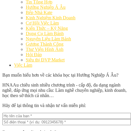
Tin Tổng Hợp
Hướng Nghiệp Á Âu
Bếp Nhà Kate
Kinh Nghiệm Kinh Doanh
Cơ Hội Việc Làm
Kiến Thức – Kỹ Năng
Dụng Cụ Làm Bánh
Nguyên Liệu Làm Bánh
Gương Thành Công
Thư Viện Hình Ảnh
Hỏi Đáp
Siêu thị ĐVP Market
Việc Làm
Bạn muốn hiểu hơn về các khóa học tại Hướng Nghiệp Á Âu?
HNAAu chiêu sinh nhiều chương trình - cấp độ, đa dạng ngành
nghề, đáp ứng mọi nhu cầu: Làm nghề chuyên nghiệp, kinh doanh,
học theo sở thích cá nhân…
Hãy để lại thông tin và nhận tư vấn miễn phí: