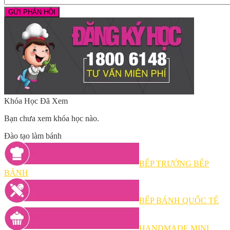
Khóa Học Đã Xem
Bạn chưa xem khóa học nào.
Đào tạo làm bánh
BẾP TRƯỞNG BẾP
BÁNH
BẾP BÁNH QUỐC TẾ
HANDMADE MINI