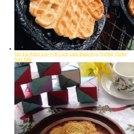
Trổ Tài Khéo Léo Với Cách Làm Bánh Kẹp Nướng Thơm
Nức Mũi