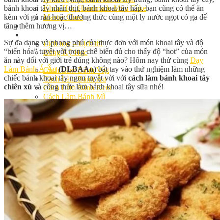
bánh khoai tây nhân thịt, bánh khoai tây hấp, bạn cũng có thể ăn
Khóa Học Handmade Mini Cake
kèm với gà rán hoặc thưởng thức cùng một ly nước ngọt có ga để
Master Class
tăng thêm hương vị…
Chuyên Đề
Khai Giảng
Sự đa dạng và phong phú của thực đơn với món khoai tây và độ
Lịch học – Lịch thi
“biến hóa” tuyệt vời trong chế biến đủ cho thấy độ “hot” của món
Đăng Ký Học
ăn này đối với giới trẻ đúng không nào? Hôm nay thử cùng
Dạy
Công Thức
Làm Bánh Á Âu
(DLBAAu)
bắt tay vào thử nghiệm làm những
Cách Làm Bánh Việt
chiếc bánh khoai tây ngon tuyệt vời với
cách làm bánh khoai tây
Cách Làm Bánh Âu
chiên xù
và công thức làm bánh khoai tây sữa nhé!
Cách Làm Bánh Kem
Cách Làm Bánh Mì
Cách Làm Bánh Trung Thu
Cách Làm Bánh Flan
Cách Làm Bánh Bao
Cách Làm Bánh Bông Lan
Cách Làm Bánh Su Kem
Cách làm bánh CupCake
Cách Làm Bánh Pizza
Cách làm bánh chay
Cách Làm Kẹo – Mứt
Video
Tin tức
Tin Tổng Hợp
Hướng Nghiệp Á Âu