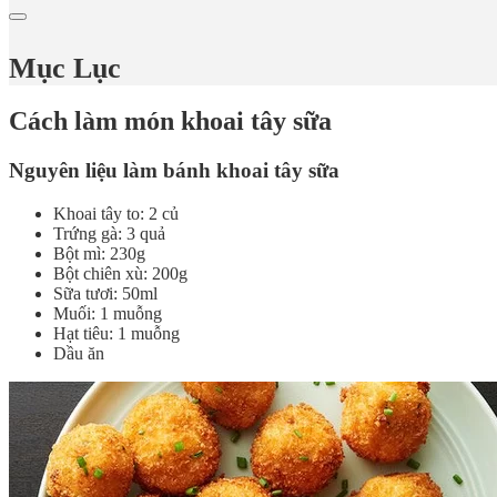
Mục Lục
Cách làm món khoai tây sữa
Nguyên liệu làm bánh khoai tây sữa
Khoai tây to: 2 củ
Trứng gà: 3 quả
Bột mì: 230g
Bột chiên xù: 200g
Sữa tươi: 50ml
Muối: 1 muỗng
Hạt tiêu: 1 muỗng
Dầu ăn