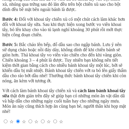
xù, nhúng qua trứng sau đó lăn đều trên bột chiên xù sao cho bột
dính đều bề mặt bên ngoài bánh là được.
Bước 4:
Đối với khoai tây chiên xù có một chút cách làm khác hơn
đối với khoai tây sữa. Sau khi thực hiện xong bước vo viên khoai
tây, bỏ lên khay cho vào tủ lạnh nghỉ khoảng 30 phút rồi mới thực
hiện công đoạn chiên.
Bước 5:
Bắc chảo lên bếp, đổ dầu sao cho ngập bánh. Lưu ý nên
sử dụng chảo hoặc nồi đáy dày, không dính để khi chiên bánh sẽ
giòn hơn. Thả khoai tây vo viên vào chiên cho đến khi vàng giòn.
Chiên khoảng 3 – 4 phút là được. Tuy nhiên bạn không nên tiết
kiệm thời gian bằng cách cho nhiều bánh khoai tây một lúc, bởi sẽ
khiến dầu bị mất nhiệt. Bánh khoai tây chiên vớt ra bỏ lên giấy thấm
dầu cho ráo bớt dầu nhé! Thưởng thức bánh khoai tây chiên khi còn
nóng, ăn kèm với tương ớt.
Với cách làm bánh khoai tây chiên xù và
cách làm bánh khoai tây
sữa
thật đơn giản trên đây sẽ giúp bạn có những món ăn vặt dân dã
và hấp dẫn cho những ngày cuối tuần hay cho những ngày mưa.
Món ăn này cũng thích hợp ăn cùng bạn bè, người thân khi họp mặt
nhé!
☆
☆
☆
☆
☆