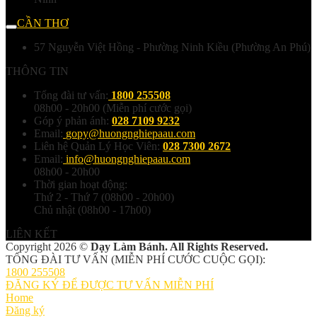
CẦN THƠ
57 Nguyễn Việt Hồng - Phường Ninh Kiều (Phường An Phú)
THÔNG TIN
Tổng đài tư vấn:
1800 255508
08h00 - 20h00 (Miễn phí cước gọi)
Góp ý phản ánh:
028 7109 9232
Email:
gopy@huongnghiepaau.com
Liên hệ Quản Lý Học Viên:
028 7300 2672
Email:
info@huongnghiepaau.com
08h00 - 20h00
Thời gian hoạt động:
Thứ 2 - Thứ 7 (08h00 - 20h00)
Chủ nhật (08h00 - 17h00)
LIÊN KẾT
Copyright 2026 ©
Dạy Làm Bánh. All Rights Reserved.
TỔNG ĐÀI TƯ VẤN (MIỄN PHÍ CƯỚC CUỘC GỌI):
1800 255508
ĐĂNG KÝ ĐỂ ĐƯỢC TƯ VẤN MIỄN PHÍ
Home
Đăng ký