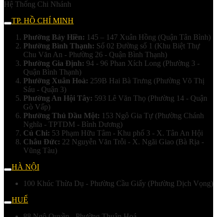
Hệ Thống Chi Nhánh
TP. HỒ CHÍ MINH
Phường Bảy Hiền:
145 – 147 Xuân Hồng (Quận Tân Bình)
Phường Bình Thạnh:
Số 02 Đường số 1 (Khu Biệt Thự
Chu Văn An - Phường 26 - Quận Bình Thạnh)
Phường Gia Định:
94 - 96 Phan Xích Long (Phường 3 -
Quận Bình Thạnh)
Phường Xuân Hoà:
259B Hai Bà Trưng (Phường Võ Thị
Sáu - Quận 3)
Phường An Hội Tây:
593 Lê Văn Thọ (Phường 14 - Quận
Gò Vấp)
Phường Thủ Dầu Một:
153 Ngô Gia Tự (Phường Chánh
Nghĩa - TPTDM - Bình Dương)
Củ Chi:
53 Phạm Hữu Tâm - Khu phố 3 - X. Tân An Hội
Châu Đức:
22 Nguyễn Văn Trỗi - X. Ngãi Giao (Bà Rịa -
Vũng Tàu)
HÀ NỘI
100 Khúc Thừa Dụ - Phường Cầu Giấy (Phường Dịch Vọng)
HUẾ
88 Ngô Quyền - Phường Thuận Hoá