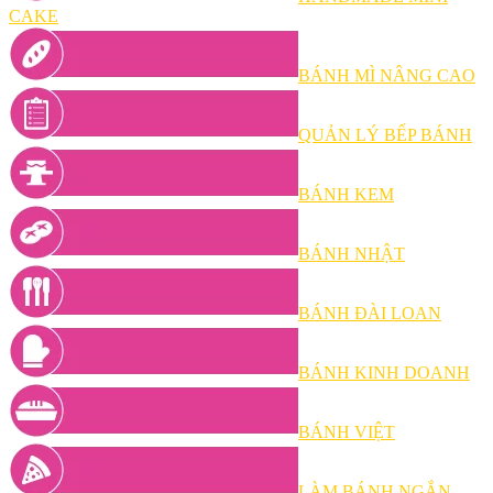
CAKE
BÁNH MÌ NÂNG CAO
QUẢN LÝ BẾP BÁNH
BÁNH KEM
BÁNH NHẬT
BÁNH ĐÀI LOAN
BÁNH KINH DOANH
BÁNH VIỆT
LÀM BÁNH NGẮN