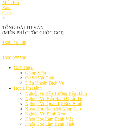
Miễn Phí
Zalo
Chat
×
TỔNG ĐÀI TƯ VẤN
(MIỄN PHÍ CƯỚC CUỘC GỌI):
1800 255508
1800 255508
Giới Thiệu
Giảng Viên
Cơ Sở Vật Chất
Điều Khoản Dịch Vụ
Học Làm Bánh
Nghiệp vụ Bếp Trưởng Bếp Bánh
Nghiệp Vụ Bếp Bánh Quốc Tế
Nghiệp Vụ Quản Lý Bếp Bánh
Khóa Học Bánh Mì Nâng Cao
Nghiệp Vụ Bánh Kem
Khóa Học Làm Bánh Việt
Khóa Học Làm Bánh Nhật