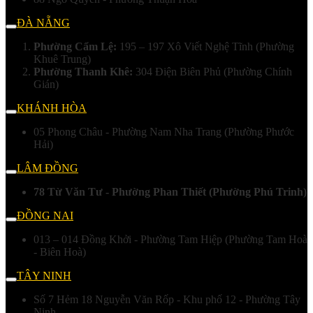
ĐÀ NẴNG
Phường Cẩm Lệ:
195 – 197 Xô Viết Nghệ Tĩnh (Phường
Khuê Trung)
Phường Thanh Khê:
304 Điện Biên Phủ (Phường Chính
Gián)
KHÁNH HÒA
05 Phong Châu - Phường Nam Nha Trang (Phường Phước
Hải)
LÂM ĐỒNG
78 Từ Văn Tư - Phường Phan Thiết (Phường Phú Trinh)
ĐỒNG NAI
013 – 014 Đồng Khởi - Phường Tam Hiệp (Phường Tam Hoà
- Biên Hoà)
TÂY NINH
Số 7 Hẻm 18 Nguyễn Văn Rốp - Khu phố 12 - Phường Tây
Ninh