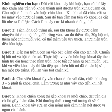
Kinh nghiệm cho bạn:
Đối với khoai tây khi luộc, bạn có thể lấy
dao khứa nhẹ trên vỏ khoai thành một đường tròn xung quanh củ.
Cho một chút muối vào luộc chín khoai. Khi khoai đã chín, vớt ra
bỏ ngay vào nước đá lạnh. Sau đó bạn cầm hai bên vỏ khoai đã cắt
lột nhẹ ra là được. Cách làm này cực kì nhanh chóng nhé!
Bước 2:
Tách lòng đỏ trứng gà, sau khi khoai tây được đánh
nhuyễn thì cho một lòng đỏ trứng vào, sau đó thêm sữa, 30g bột mì,
thêm một chút muối vào, có thể thêm tiêu tùy thích. Thực hiện trộn
đều hỗn hợp.
Bước 3:
Đập hai trứng còn lại vào bát, đánh đều cho tan hết. Chuẩn
bị bột mì và bột chiên xù. Thực hiện vo viên hỗn hợp khoai tây theo
hình trụ dài hoặc theo hình tròn, hoặc bất cứ hình gì bạn muốn. Sau
khi vo viên khoai tây thì lăn tiếp qua chén bột mì đã chuẩn bị sẵn,
lăn một lớp trứng, rồi lăn vào bột chiên xù.
Bước 4:
Cho viên khoai tây vào chảo chiên với dầu, chiên khoảng
3 – 5 phút là khoai chín. Làm tương tự như vậy cho đến khi hết
khoai.
Bước 5:
Khoai chiên xong thì gắp khoai ra khỏi chảo, đặt trên dĩa
có lót giấy thấm dầu. Khi thưởng thức cùng với tương ớt sẽ rất
ngon. Bánh khoai tây sữa ăn còn nóng mới cảm nhận hết được vị
ngon của bánh.