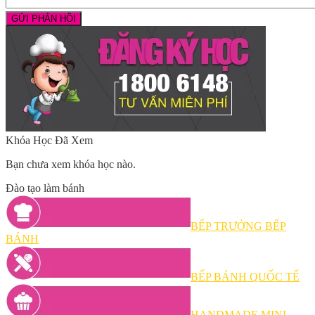
Khóa Học Đã Xem
Bạn chưa xem khóa học nào.
Đào tạo làm bánh
BẾP TRƯỞNG BẾP
BÁNH
BẾP BÁNH QUỐC TẾ
HANDMADE MINI