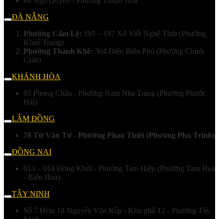
88 Ngô Quyền - Phường Thuận Hoá
ĐÀ NẴNG
Phường Cẩm Lệ:
195 – 197 Xô Viết Nghệ Tĩnh (Phường
Khuê Trung)
Phường Thanh Khê:
304 Điện Biên Phủ (Phường Chính
Gián)
KHÁNH HÒA
05 Phong Châu - Phường Nam Nha Trang (Phường Phước
Hải)
LÂM ĐỒNG
78 Từ Văn Tư - Phường Phan Thiết (Phường Phú Trinh)
ĐỒNG NAI
013 – 014 Đồng Khởi - Phường Tam Hiệp (Phường Tam Hoà
- Biên Hoà)
TÂY NINH
Số 7 Hẻm 18 Nguyễn Văn Rốp - Khu phố 12 - Phường Tây