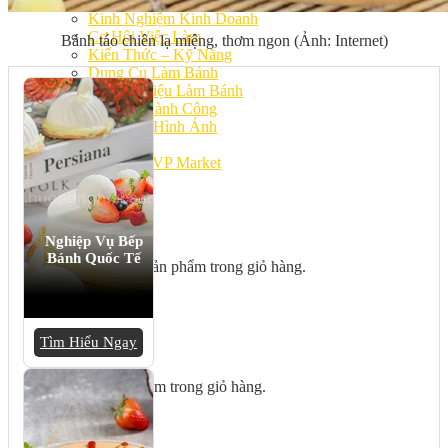
Bếp Nhà Kate
Kinh Nghiệm Kinh Doanh
Cơ Hội Việc Làm
Bánh táo chiên lạ miệng, thơm ngon (Ảnh: Internet)
Kiến Thức – Kỹ Năng
Dụng Cụ Làm Bánh
Nguyên Liệu Làm Bánh
Gương Thành Công
Thư Viện Hình Ảnh
Hỏi Đáp
Siêu thị ĐVP Market
Việc Làm
Nghiệp Vụ Bếp
Bánh Quốc Tế
Chưa có sản phẩm trong giỏ hàng.
Tìm Hiểu Ngay
Giỏ hàng
Chưa có sản phẩm trong giỏ hàng.