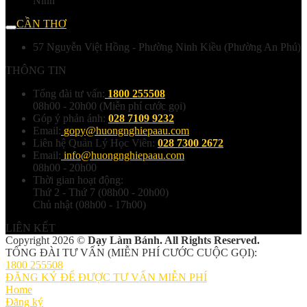
Ninh
CẦN THƠ
57 Nguyễn Việt Hồng - Phường Ninh Kiều (Phường An Phú)
THÔNG TIN
Tổng đài tư vấn:
1800 255508
08h00 - 20h00 (Miễn phí cước gọi)
Góp ý phản ánh:
028 7109 9232
Email:
gopy@huongnghiepaau.com
Liên hệ Quản Lý Học Viên:
028 7300 2672
Email:
info@huongnghiepaau.com
08h00 - 20h00
Thời gian hoạt động:
Thứ 2 - Thứ 7 (08h00 - 20h00)
Chủ nhật (08h00 - 17h00)
LIÊN KẾT
Copyright 2026 ©
Dạy Làm Bánh. All Rights Reserved.
TỔNG ĐÀI TƯ VẤN (MIỄN PHÍ CƯỚC CUỘC GỌI):
1800 255508
ĐĂNG KÝ ĐỂ ĐƯỢC TƯ VẤN MIỄN PHÍ
Home
Đăng ký