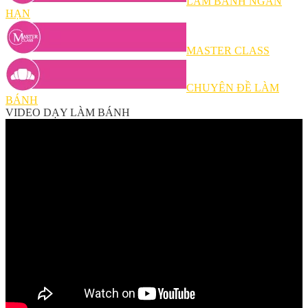
LÀM BÁNH NGẮN
HẠN
MASTER CLASS
CHUYÊN ĐỀ LÀM
BÁNH
VIDEO DẠY LÀM BÁNH