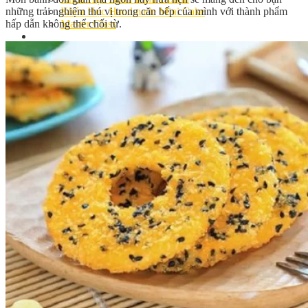
những trải nghiệm thú vị trong căn bếp của mình với thành phẩm
Khóa Học Handmade Mini Cake
hấp dẫn không thể chối từ.
Master Class
Chuyên Đề
Khai Giảng
Lịch học – Lịch thi
Đăng Ký Học
Công Thức
Cách Làm Bánh Việt
Cách Làm Bánh Âu
Cách Làm Bánh Kem
Cách Làm Bánh Mì
Cách Làm Bánh Trung Thu
Cách Làm Bánh Flan
Cách Làm Bánh Bao
Cách Làm Bánh Bông Lan
Cách Làm Bánh Su Kem
Cách làm bánh CupCake
Cách Làm Bánh Pizza
Cách làm bánh chay
Cách Làm Kẹo – Mứt
Video
Tin tức
Tin Tổng Hợp
Hướng Nghiệp Á Âu