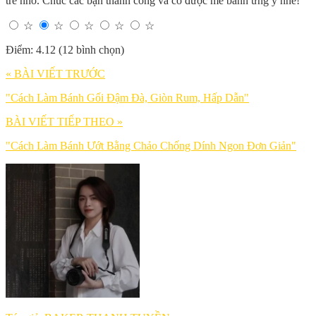
trẻ nhỏ. Chúc các bạn thành công và có được mẻ bánh ưng ý nhé!
☆
☆
☆
☆
☆
Điểm: 4.12 (12 bình chọn)
« BÀI VIẾT TRƯỚC
"Cách Làm Bánh Gối Đậm Đà, Giòn Rum, Hấp Dẫn"
BÀI VIẾT TIẾP THEO »
"Cách Làm Bánh Ướt Bằng Chảo Chống Dính Ngon Đơn Giản"