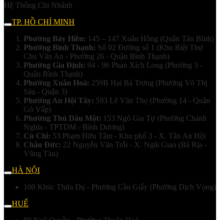
Hệ Thống Chi Nhánh
TP. HỒ CHÍ MINH
Phường Bảy Hiền:
145 – 147 Xuân Hồng (Quận Tân Bình)
Phường Bình Thạnh:
Số 02 Đường số 1 (Khu Biệt Thự
Chu Văn An - Phường 26 - Quận Bình Thạnh)
Phường Gia Định:
94 - 96 Phan Xích Long (Phường 3 -
Quận Bình Thạnh)
Phường Xuân Hoà:
259B Hai Bà Trưng (Phường Võ Thị
Sáu - Quận 3)
Phường An Hội Tây:
593 Lê Văn Thọ (Phường 14 - Quận
Gò Vấp)
Phường Thủ Dầu Một:
153 Ngô Gia Tự (Phường Chánh
Nghĩa - TPTDM - Bình Dương)
Củ Chi:
53 Phạm Hữu Tâm - Khu phố 3 - X. Tân An Hội
Châu Đức:
22 Nguyễn Văn Trỗi - X. Ngãi Giao (Bà Rịa -
Vũng Tàu)
HÀ NỘI
100 Khúc Thừa Dụ - Phường Cầu Giấy (Phường Dịch Vọng)
HUẾ