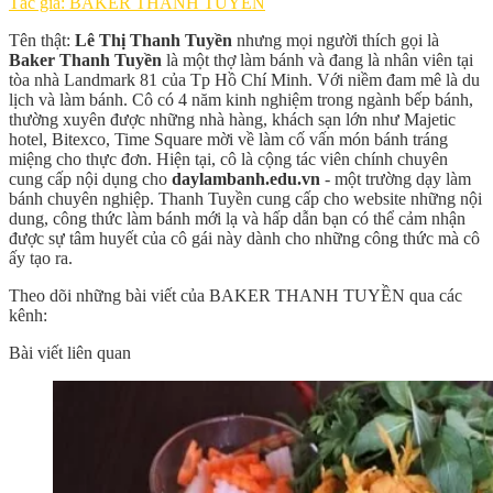
Tác giả: BAKER THANH TUYỀN
Tên thật:
Lê Thị Thanh Tuyền
nhưng mọi người thích gọi là
Baker Thanh Tuyền
là một thợ làm bánh và đang là nhân viên tại
tòa nhà Landmark 81 của Tp Hồ Chí Minh. Với niềm đam mê là du
lịch và làm bánh. Cô có 4 năm kinh nghiệm trong ngành bếp bánh,
thường xuyên được những nhà hàng, khách sạn lớn như Majetic
hotel, Bitexco, Time Square mời về làm cố vấn món bánh tráng
miệng cho thực đơn. Hiện tại, cô là cộng tác viên chính chuyên
cung cấp nội dụng cho
daylambanh.edu.vn
- một trường dạy làm
bánh chuyên nghiệp. Thanh Tuyền cung cấp cho website những nội
dung, công thức làm bánh mới lạ và hấp dẫn bạn có thể cảm nhận
được sự tâm huyết của cô gái này dành cho những công thức mà cô
ấy tạo ra.
Theo dõi những bài viết của BAKER THANH TUYỀN qua các
kênh:
Bài viết liên quan