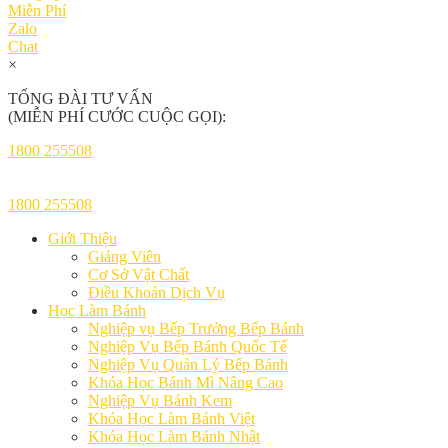
Miễn Phí
Zalo
Chat
×
TỔNG ĐÀI TƯ VẤN
(MIỄN PHÍ CƯỚC CUỘC GỌI):
1800 255508
1800 255508
Giới Thiệu
Giảng Viên
Cơ Sở Vật Chất
Điều Khoản Dịch Vụ
Học Làm Bánh
Nghiệp vụ Bếp Trưởng Bếp Bánh
Nghiệp Vụ Bếp Bánh Quốc Tế
Nghiệp Vụ Quản Lý Bếp Bánh
Khóa Học Bánh Mì Nâng Cao
Nghiệp Vụ Bánh Kem
Khóa Học Làm Bánh Việt
Khóa Học Làm Bánh Nhật