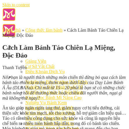
Skip to content
Trang chủ
»
Công thức làm bánh
»
Cách Làm Bánh Táo Chiên Lạ
Miệng, Độc Đáo
Cách Làm Bánh Táo Chiên Lạ Miệng,
Độc Đáo
Giới Thiệu
Giảng Viên
Cơ Sở Vật Chất
Thanh Tuyền
Điều Khoản Dịch Vụ
Học Làm Bánh
Nếu bạn là người thích những món chiên thì đừng bỏ qua cách làm
Nghiệp vụ Bếp Trưởng Bếp Bánh
bánh táo chiên lạ miệng, thơm ngon dưới đây của Dạy Làm Bánh
Nghiệp Vụ Bếp Bánh Quốc Tế
Á Âu (DLBAAu). Chỉ mất từ 15 – 20 phút là bạn sẽ có những chiếc
Nghiệp Vụ Quản Lý Bếp Bánh
bánh nóng hổi để thưởng thức hoặc chiêu đãi người thân, ngại gì
Khóa Học Bánh Mì Nâng Cao
mà không thử ngay?
Nghiệp Vụ Bánh Kem
Ăn táo giúp ngăn ngừa ung thư, giảm nguy cơ bị tiểu đường, cải
Khóa Học Làm Bánh Việt
thiện sức khỏe tim mạch, tốt cho xương, hỗ trợ giảm cân hiệu quả…
Khóa Học Làm Bánh Nhật
Táo có rất nhiều công dụng cho sức khỏe và cũng là nguyên liệu
Khóa Học Bánh Đài Loan
chế biến ra nhiều món bánh hấp dẫn, trong đó có bánh táo chiên.
Học Làm Bánh Ngắn Hạn
Món bánh đơn giản mà ngon này hứa hẹn sẽ mang đến cho bạn
Khóa Học Bánh Kinh Doanh