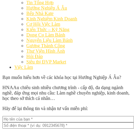
Tin Tổng Hợp
Hướng Nghiệp Á Âu
Bếp Nhà Kate
Kinh Nghiệm Kinh Doanh
Cơ Hội Việc Làm
Kiến Thức – Kỹ Năng
Dụng Cụ Làm Bánh
Nguyên Liệu Làm Bánh
Gương Thành Công
Thư Viện Hình Ảnh
Hỏi Đáp
Siêu thị ĐVP Market
Việc Làm
Bạn muốn hiểu hơn về các khóa học tại Hướng Nghiệp Á Âu?
HNAAu chiêu sinh nhiều chương trình - cấp độ, đa dạng ngành
nghề, đáp ứng mọi nhu cầu: Làm nghề chuyên nghiệp, kinh doanh,
học theo sở thích cá nhân…
Hãy để lại thông tin và nhận tư vấn miễn phí: