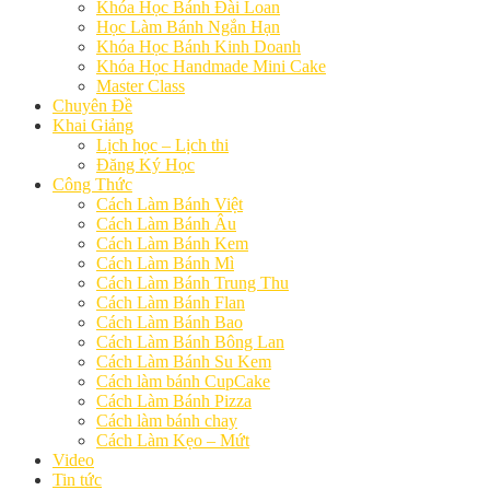
Khóa Học Bánh Đài Loan
Học Làm Bánh Ngắn Hạn
Khóa Học Bánh Kinh Doanh
Khóa Học Handmade Mini Cake
Master Class
Chuyên Đề
Khai Giảng
Lịch học – Lịch thi
Đăng Ký Học
Công Thức
Cách Làm Bánh Việt
Cách Làm Bánh Âu
Cách Làm Bánh Kem
Cách Làm Bánh Mì
Cách Làm Bánh Trung Thu
Cách Làm Bánh Flan
Cách Làm Bánh Bao
Cách Làm Bánh Bông Lan
Cách Làm Bánh Su Kem
Cách làm bánh CupCake
Cách Làm Bánh Pizza
Cách làm bánh chay
Cách Làm Kẹo – Mứt
Video
Tin tức