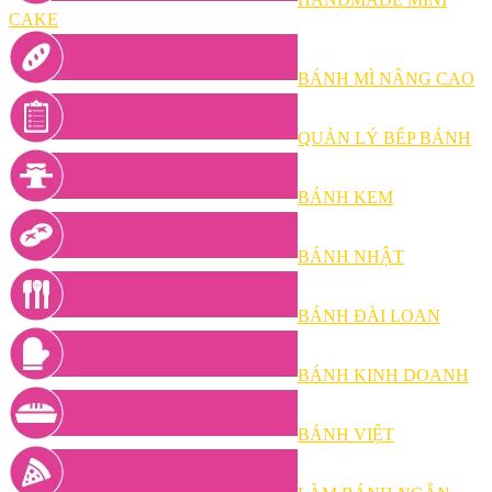
CAKE
BÁNH MÌ NÂNG CAO
QUẢN LÝ BẾP BÁNH
BÁNH KEM
BÁNH NHẬT
BÁNH ĐÀI LOAN
BÁNH KINH DOANH
BÁNH VIỆT