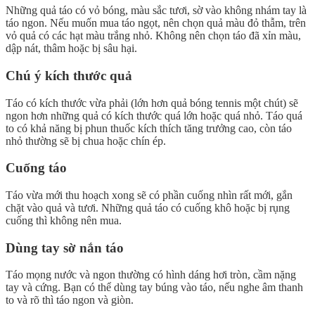
Những quả táo có vỏ bóng, màu sắc tươi, sờ vào không nhám tay là
táo ngon. Nếu muốn mua táo ngọt, nên chọn quả màu đỏ thẫm, trên
vỏ quả có các hạt màu trắng nhỏ. Không nên chọn táo đã xỉn màu,
dập nát, thâm hoặc bị sâu hại.
Chú ý kích thước quả
Táo có kích thước vừa phải (lớn hơn quả bóng tennis một chút) sẽ
ngon hơn những quả có kích thước quá lớn hoặc quá nhỏ. Táo quá
to có khả năng bị phun thuốc kích thích tăng trưởng cao, còn táo
nhỏ thường sẽ bị chua hoặc chín ép.
Cuống táo
Táo vừa mới thu hoạch xong sẽ có phần cuống nhìn rất mới, gắn
chặt vào quả và tươi. Những quả táo có cuống khô hoặc bị rụng
cuống thì không nên mua.
Dùng tay sờ nắn táo
Táo mọng nước và ngon thường có hình dáng hơi tròn, cầm nặng
tay và cứng. Bạn có thể dùng tay búng vào táo, nếu nghe âm thanh
to và rõ thì táo ngon và giòn.