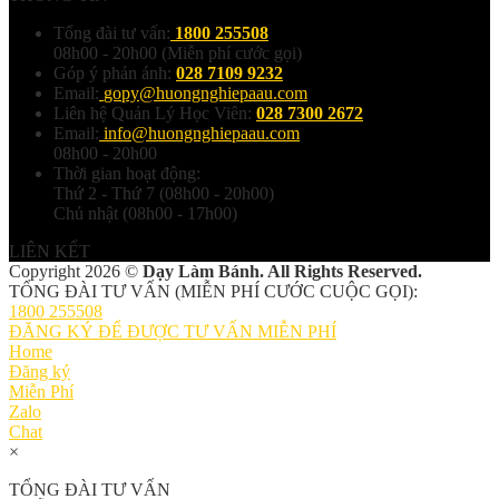
Tổng đài tư vấn:
1800 255508
08h00 - 20h00 (Miễn phí cước gọi)
Góp ý phản ánh:
028 7109 9232
Email:
gopy@huongnghiepaau.com
Liên hệ Quản Lý Học Viên:
028 7300 2672
Email:
info@huongnghiepaau.com
08h00 - 20h00
Thời gian hoạt động:
Thứ 2 - Thứ 7 (08h00 - 20h00)
Chủ nhật (08h00 - 17h00)
LIÊN KẾT
Copyright 2026 ©
Dạy Làm Bánh. All Rights Reserved.
TỔNG ĐÀI TƯ VẤN (MIỄN PHÍ CƯỚC CUỘC GỌI):
1800 255508
ĐĂNG KÝ ĐỂ ĐƯỢC TƯ VẤN MIỄN PHÍ
Home
Đăng ký
Miễn Phí
Zalo
Chat
×
TỔNG ĐÀI TƯ VẤN