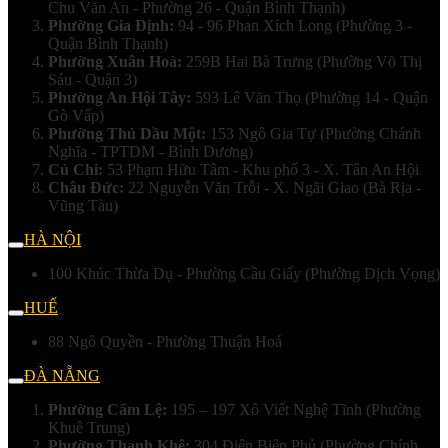
Chu Văn An - Phường 26 - Quận Bình Thạnh)
Phường Gia Định:
94 - 96 Phan Xích Long (Phường 3 -
Quận Bình Thạnh)
Phường Xuân Hoà:
259B Hai Bà Trưng (Phường Võ Thị
Sáu - Quận 3)
Phường An Hội Tây:
593 Lê Văn Thọ (Phường 14 - Quận
Gò Vấp)
Phường Thủ Dầu Một:
153 Ngô Gia Tự (Phường Chánh
Nghĩa - TPTDM - Bình Dương)
Củ Chi:
53 Phạm Hữu Tâm - Khu phố 3 - X. Tân An Hội
Châu Đức:
22 Nguyễn Văn Trỗi - X. Ngãi Giao (Bà Rịa -
Vũng Tàu)
HÀ NỘI
100 Khúc Thừa Dụ - Phường Cầu Giấy (Phường Dịch Vọng)
HUẾ
88 Ngô Quyền - Phường Thuận Hoá
ĐÀ NẴNG
Phường Cẩm Lệ:
195 – 197 Xô Viết Nghệ Tĩnh (Phường
Khuê Trung)
Phường Thanh Khê:
304 Điện Biên Phủ (Phường Chính