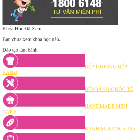
Khóa Học Đã Xem
Bạn chưa xem khóa học nào.
Đào tạo làm bánh
BẾP TRƯỞNG BẾP
BÁNH
BẾP BÁNH QUỐC TẾ
HANDMADE MINI
CAKE
BÁNH MÌ NÂNG CAO