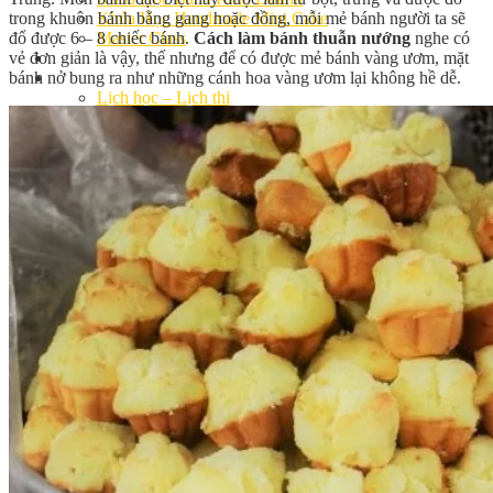
trong khuôn bánh bằng gang hoặc đồng, mỗi mẻ bánh người ta sẽ
Khóa Học Handmade Mini Cake
đổ được 6 – 8 chiếc bánh.
Cách làm bánh thuẫn nướng
nghe có
Master Class
vẻ đơn giản là vậy, thế nhưng để có được mẻ bánh vàng ươm, mặt
Chuyên Đề
bánh nở bung ra như những cánh hoa vàng ươm lại không hề dễ.
Khai Giảng
Lịch học – Lịch thi
Đăng Ký Học
Công Thức
Cách Làm Bánh Việt
Cách Làm Bánh Âu
Cách Làm Bánh Kem
Cách Làm Bánh Mì
Cách Làm Bánh Trung Thu
Cách Làm Bánh Flan
Cách Làm Bánh Bao
Cách Làm Bánh Bông Lan
Cách Làm Bánh Su Kem
Cách làm bánh CupCake
Cách Làm Bánh Pizza
Cách làm bánh chay
Cách Làm Kẹo – Mứt
Video
Tin tức
Tin Tổng Hợp
Hướng Nghiệp Á Âu