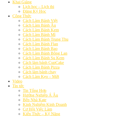
Khai Giảng
Lịch học – Lịch thi
Đăng Ký Học
Công Thức
Cách Làm Bánh Việt
Cách Làm Bánh Âu
Cách Làm Bánh Kem
Cách Làm Bánh Mì
Cách Làm Bánh Trung Thu
Cách Làm Bánh Flan
Cách Làm Bánh Bao
Cách Làm Bánh Bông Lan
Cách Làm Bánh Su Kem
Cách làm bánh CupCake
Cách Làm Bánh Pizza
Cách làm bánh chay
Cách Làm Kẹo – Mứt
Video
Tin tức
Tin Tổng Hợp
Hướng Nghiệp Á Âu
Bếp Nhà Kate
Kinh Nghiệm Kinh Doanh
Cơ Hội Việc Làm
Kiến Thức – Kỹ Năng