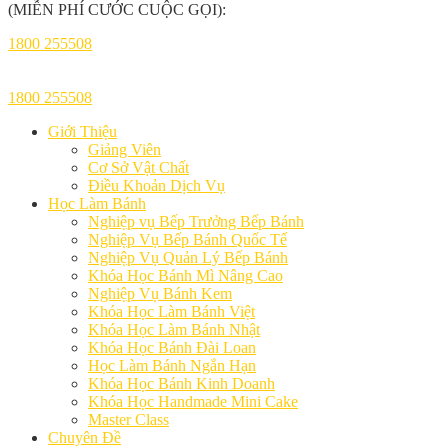
(MIỄN PHÍ CƯỚC CUỘC GỌI):
1800 255508
1800 255508
Giới Thiệu
Giảng Viên
Cơ Sở Vật Chất
Điều Khoản Dịch Vụ
Học Làm Bánh
Nghiệp vụ Bếp Trưởng Bếp Bánh
Nghiệp Vụ Bếp Bánh Quốc Tế
Nghiệp Vụ Quản Lý Bếp Bánh
Khóa Học Bánh Mì Nâng Cao
Nghiệp Vụ Bánh Kem
Khóa Học Làm Bánh Việt
Khóa Học Làm Bánh Nhật
Khóa Học Bánh Đài Loan
Học Làm Bánh Ngắn Hạn
Khóa Học Bánh Kinh Doanh
Khóa Học Handmade Mini Cake
Master Class
Chuyên Đề