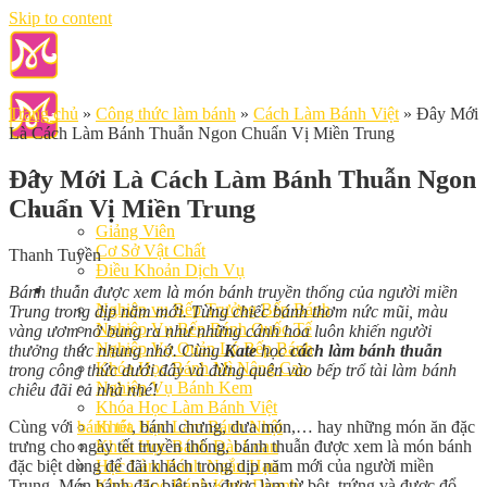
Skip to content
Trang chủ
»
Công thức làm bánh
»
Cách Làm Bánh Việt
»
Đây Mới
Là Cách Làm Bánh Thuẫn Ngon Chuẩn Vị Miền Trung
Đây Mới Là Cách Làm Bánh Thuẫn Ngon
Chuẩn Vị Miền Trung
Giới Thiệu
Giảng Viên
Cơ Sở Vật Chất
Thanh Tuyền
Điều Khoản Dịch Vụ
Học Làm Bánh
Bánh thuẫn được xem là món bánh truyền thống của người miền
Nghiệp vụ Bếp Trưởng Bếp Bánh
Trung trong dịp năm mới. Từng chiếc bánh thơm nức mũi, màu
Nghiệp Vụ Bếp Bánh Quốc Tế
vàng ươm nở bung ra như những cánh hoa luôn khiến người
Nghiệp Vụ Quản Lý Bếp Bánh
thưởng thức nhung nhớ. Cùng
Kate
học
cách làm bánh thuẫn
Khóa Học Bánh Mì Nâng Cao
trong công thức dưới đây và đừng quên vào bếp trổ tài làm bánh
Nghiệp Vụ Bánh Kem
chiêu đãi cả nhà nhé!
Khóa Học Làm Bánh Việt
Cùng với
bánh tét
, bánh chưng, dưa món,… hay những món ăn đặc
Khóa Học Làm Bánh Nhật
trưng cho ngày tết truyền thống, bánh thuẫn được xem là món bánh
Khóa Học Bánh Đài Loan
đặc biệt dùng để đãi khách trong dịp năm mới của người miền
Học Làm Bánh Ngắn Hạn
Trung. Món bánh đặc biệt này được làm từ bột, trứng và được đổ
Khóa Học Bánh Kinh Doanh