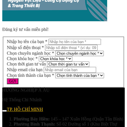
Đăng ký tư vấn miễn phí!
Nhập họ tên của bạn *
Nhập số điện thoại *
Chọn chuyên ngành học *
Chọn khóa học *
Chọn thời gian tư vấn
Nhập email của bạn
Chọn tỉnh thành của bạn *
HƯỚNG NGHIỆP Á ÂU
Hệ Thống Chi Nhánh
TP. HỒ CHÍ MINH
Phường Bảy Hiền:
145 – 147 Xuân Hồng (Quận Tân Bình)
Phường Bình Thạnh:
Số 02 Đường số 1 (Khu Biệt Thự