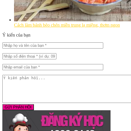
Cách làm bánh bèo chén miền trung lạ miệng, thơm ngon
Ý kiến của bạn