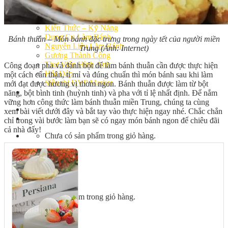
Bếp Nhà Kate
Kinh Nghiệm Kinh Doanh
Cơ Hội Việc Làm
Kiến Thức – Kỹ Năng
Dụng Cụ Làm Bánh
Bánh thuẫn – Món bánh đặc trưng trong ngày tết của người miền
Nguyên Liệu Làm Bánh
Trung (Ảnh: Internet)
Gương Thành Công
Thư Viện Hình Ảnh
Công đoạn pha và đánh bột để làm bánh thuẫn cần được thực hiện
Hỏi Đáp
một cách cẩn thận, tỉ mỉ và đúng chuẩn thì món bánh sau khi làm
Siêu thị ĐVP Market
mới đạt được hương vị thơm ngon. Bánh thuẫn được làm từ bột
Việc Làm
năng, bột bình tinh (huỳnh tinh) và pha với tỉ lệ nhất định. Để nắm
vững hơn công thức làm bánh thuẫn miền Trung, chúng ta cùng
xem bài viết dưới đây và bắt tay vào thực hiện ngay nhé. Chắc chắn
chỉ trong vài bước làm bạn sẽ có ngay món bánh ngon để chiêu đãi
cả nhà đấy!
Chưa có sản phẩm trong giỏ hàng.
Giỏ hàng
Chưa có sản phẩm trong giỏ hàng.