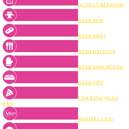
QUẢN LÝ BẾP BÁNH
BÁNH KEM
BÁNH NHẬT
BÁNH ĐÀI LOAN
BÁNH KINH DOANH
BÁNH VIỆT
LÀM BÁNH NGẮN
HẠN
MASTER CLASS