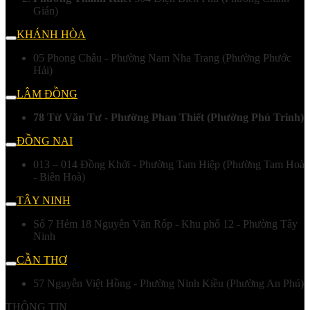
Gián)
KHÁNH HÒA
05 Phong Châu - Phường Nam Nha Trang (Phường Phước
Hải)
LÂM ĐỒNG
78 Từ Văn Tư - Phường Phan Thiết (Phường Phú Trinh)
ĐỒNG NAI
013 – 014 Đồng Khởi - Phường Tam Hiệp (Phường Tam Hoà
- Biên Hoà)
TÂY NINH
Số 7 Hẻm 18 Nguyễn Văn Rốp - Khu phố 12 - Phường Tây
Ninh
CẦN THƠ
57 Nguyễn Việt Hồng - Phường Ninh Kiều (Phường An Phú)
THÔNG TIN