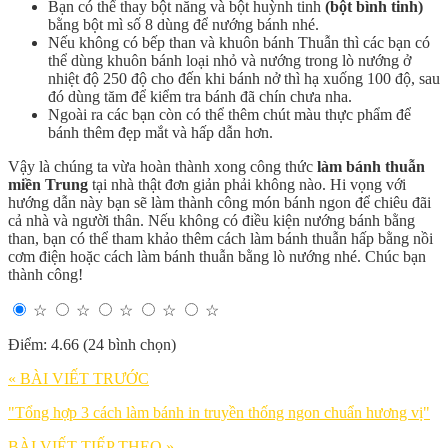
Bạn có thể thay bột năng và bột huỳnh tinh
(bột bình tinh)
bằng bột mì số 8 dùng để nướng bánh nhé.
Nếu không có bếp than và khuôn bánh Thuẫn thì các bạn có
thể dùng khuôn bánh loại nhỏ và nướng trong lò nướng ở
nhiệt độ 250 độ cho đến khi bánh nở thì hạ xuống 100 độ, sau
đó dùng tăm để kiểm tra bánh đã chín chưa nha.
Ngoài ra các bạn còn có thể thêm chút màu thực phẩm để
bánh thêm đẹp mắt và hấp dẫn hơn.
Vậy là chúng ta vừa hoàn thành xong công thức
làm bánh thuẫn
miền Trung
tại nhà thật đơn giản phải không nào. Hi vọng với
hướng dẫn này bạn sẽ làm thành công món bánh ngon để chiêu đãi
cả nhà và người thân. Nếu không có điều kiện nướng bánh bằng
than, bạn có thể tham khảo thêm cách làm bánh thuẫn hấp bằng nồi
cơm điện hoặc cách làm bánh thuẫn bằng lò nướng nhé. Chúc bạn
thành công!
☆
☆
☆
☆
☆
Điểm: 4.66 (24 bình chọn)
« BÀI VIẾT TRƯỚC
"Tổng hợp 3 cách làm bánh in truyền thống ngon chuẩn hương vị"
BÀI VIẾT TIẾP THEO »