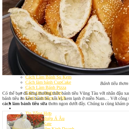
Master Class
Chuyên Đề
Khai Giảng
Lịch học – Lịch thi
Đăng Ký Học
Công Thức
Cách Làm Bánh Việt
Cách Làm Bánh Âu
Cách Làm Bánh Kem
Cách Làm Bánh Mì
Cách Làm Bánh Trung Thu
Cách Làm Bánh Flan
Cách Làm Bánh Bao
Cách Làm Bánh Bông Lan
Cách Làm Bánh Su Kem
Cách làm bánh CupCake
Bánh tiêu thơm 
Cách Làm Bánh Pizza
Cách làm bánh chay
Có thể bạn đã từng thưởng thức bánh tiêu Vũng Tàu với nhân đậu xa
Cách Làm Kẹo – Mứt
bánh tiêu ăn kèm bánh bò, xôi vị, kem lạnh ở miền Nam… Với công thứ
Video
cách làm bánh tiêu sữa
thơm ngon dưới đây. Chúng ta cùng khám p
Tin tức
Tin Tổng Hợp
Hướng Nghiệp Á Âu
Bếp Nhà Kate
Kinh Nghiệm Kinh Doanh