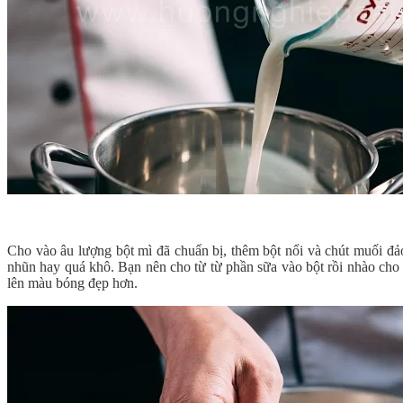
Cho vào âu lượng bột mì đã chuẩn bị, thêm bột nổi và chút muối đả
nhũn hay quá khô. Bạn nên cho từ từ phần sữa vào bột rồi nhào cho 
lên màu bóng đẹp hơn.