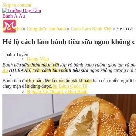
Skip to content
Trang chủ
»
Công thức làm bánh
»
Cách Làm Bánh Việt
»
Hé lộ các
Hé lộ cách làm bánh tiêu sữa ngon không 
Giới Thiệu
Thanh Tuyền
Giảng Viên
Cơ Sở Vật Chất
Bánh tiêu sữa thơm ngơn với lớp vỏ bánh vàng ruộm, giòn tan và ph
Điều Khoản Dịch Vụ
Âu
(DLBAAu)
xem
cách làm bánh tiêu sữa
ngon không cưỡng nổi tr
Học Làm Bánh
Bánh tiêu được nhắc đến là món ăn vặt khoái khẩu của nhiều người 
Nghiệp vụ Bếp Trưởng Bếp Bánh
chay mặn đều dùng được.
Nghiệp Vụ Bếp Bánh Quốc Tế
Nghiệp Vụ Quản Lý Bếp Bánh
Khóa Học Bánh Mì Nâng Cao
Nghiệp Vụ Bánh Kem
Khóa Học Làm Bánh Việt
Khóa Học Làm Bánh Nhật
Khóa Học Bánh Đài Loan
Học Làm Bánh Ngắn Hạn
Khóa Học Bánh Kinh Doanh
Khóa Học Handmade Mini Cake