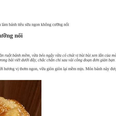
h làm bánh tiêu sữa ngon không cưỡng nổi
cưỡng nổi
ần ruột bánh mềm, vừa béo ngậy vừa có chút vị bùi bùi xen lẫn của 
ong bài viết dưới đây, chắc chắn chỉ sau vài công đoạn đơn giản bạn
bởi hương vị thơm ngon, vừa giòn giòn lại mềm mịn. Món bánh này đượ