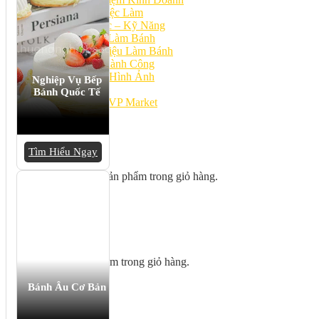
Cơ Hội Việc Làm
Kiến Thức – Kỹ Năng
Dụng Cụ Làm Bánh
Nguyên Liệu Làm Bánh
Gương Thành Công
Thư Viện Hình Ảnh
Nghiệp Vụ Bếp
Hỏi Đáp
Bánh Quốc Tế
Siêu thị ĐVP Market
Việc Làm
Tìm Hiểu Ngay
Chưa có sản phẩm trong giỏ hàng.
Giỏ hàng
Chưa có sản phẩm trong giỏ hàng.
Bánh Âu Cơ Bản