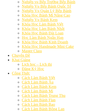
Nghiệp vụ Bếp Trưởng Bếp Bánh
Nghiệp Vụ Bếp Bánh Quốc Tế
Nghiệp Vụ Quản Lý Bếp Bánh
Khóa Học Bánh Mì Nâng Cao
Nghiệp Vụ Bánh Kem
Khóa Học Làm Bánh Việt
Khóa Học Làm Bánh Nhật
Khóa Học Bánh Đài Loan
Học Làm Bánh Ngắn Hạn
Khóa Học Bánh Kinh Doanh
Khóa Học Handmade Mini Cake
Master Class
Chuyên Đề
Khai Giảng
Lịch học – Lịch thi
Đăng Ký Học
Công Thức
Cách Làm Bánh Việt
Cách Làm Bánh Âu
Cách Làm Bánh Kem
Cách Làm Bánh Mì
Cách Làm Bánh Trung Thu
Cách Làm Bánh Flan
Cách Làm Bánh Bao
Cách Làm Bánh Bông Lan