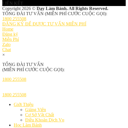
LIÊN KẾT
Copyright 2026 ©
Dạy Làm Bánh. All Rights Reserved.
TỔNG ĐÀI TƯ VẤN (MIỄN PHÍ CƯỚC CUỘC GỌI):
1800 255508
ĐĂNG KÝ ĐỂ ĐƯỢC TƯ VẤN MIỄN PHÍ
Home
Đăng ký
Miễn Phí
Zalo
Chat
×
TỔNG ĐÀI TƯ VẤN
(MIỄN PHÍ CƯỚC CUỘC GỌI):
1800 255508
1800 255508
Giới Thiệu
Giảng Viên
Cơ Sở Vật Chất
Điều Khoản Dịch Vụ
Học Làm Bánh