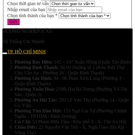
Chọn thời gian tư vấn
Nhập email của bạn
Chọn tỉnh thành của bạn *
HƯỚNG NGHIỆP Á ÂU
Hệ Thống Chi Nhánh
TP. HỒ CHÍ MINH
Phường Bảy Hiền:
145 – 147 Xuân Hồng (Quận Tân Bình)
Phường Bình Thạnh:
Số 02 Đường số 1 (Khu Biệt Thự
Chu Văn An - Phường 26 - Quận Bình Thạnh)
Phường Gia Định:
94 - 96 Phan Xích Long (Phường 3 -
Quận Bình Thạnh)
Phường Xuân Hoà:
259B Hai Bà Trưng (Phường Võ Thị
Sáu - Quận 3)
Phường An Hội Tây:
593 Lê Văn Thọ (Phường 14 - Quận
Gò Vấp)
Phường Thủ Dầu Một:
153 Ngô Gia Tự (Phường Chánh
Nghĩa - TPTDM - Bình Dương)
Củ Chi:
53 Phạm Hữu Tâm - Khu phố 3 - X. Tân An Hội
Châu Đức:
22 Nguyễn Văn Trỗi - X. Ngãi Giao (Bà Rịa -
Vũng Tàu)