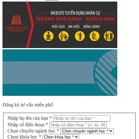
Đăng ký tư vấn miễn phí!
Nhập họ tên của bạn *
Nhập số điện thoại *
Chọn chuyên ngành học *
Chọn khóa học *