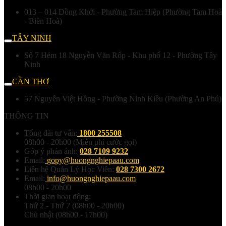
013 – 014 Đồng Khởi - Phường Tam Hiệp (Phường Tam Hoà
- Biên Hoà)
TÂY NINH
Số 7 Hẻm 18 Nguyễn Văn Rốp - Khu phố 12 - Phường Tây
Ninh
CẦN THƠ
57 Nguyễn Việt Hồng - Phường Ninh Kiều (Phường An Phú)
THÔNG TIN
Tổng đài tư vấn:
1800 255508
08h00 - 20h00 (Miễn phí cước gọi)
Góp ý phản ánh:
028 7109 9232
Email:
gopy@huongnghiepaau.com
Liên hệ Quản Lý Học Viên:
028 7300 2672
Email:
info@huongnghiepaau.com
08h00 - 20h00
Thời gian hoạt động:
Thứ 2 - Thứ 7 (08h00 - 20h00)
Chủ nhật (08h00 - 17h00)