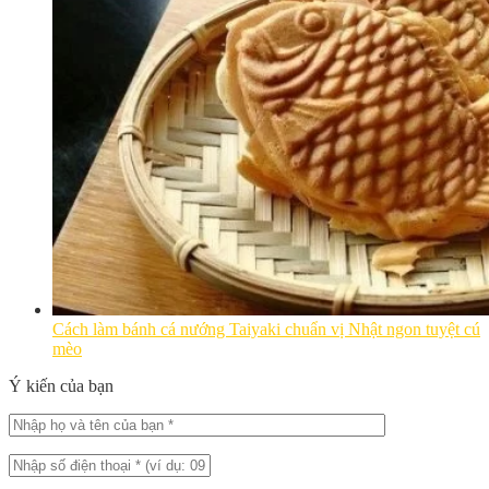
Cách làm bánh cá nướng Taiyaki chuẩn vị Nhật ngon tuyệt cú
mèo
Ý kiến của bạn