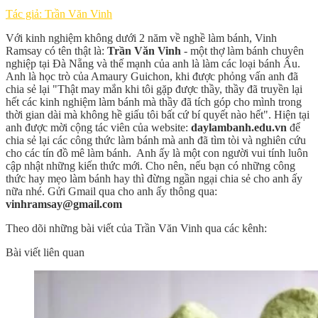
Tác giả: Trần Văn Vinh
Với kinh nghiệm không dưới 2 năm về nghề làm bánh, Vinh
Ramsay có tên thật là:
Trần Văn Vinh
- một thợ làm bánh chuyên
nghiệp tại Đà Nẵng và thế mạnh của anh là làm các loại bánh Âu.
Anh là học trò của Amaury Guichon, khi được phỏng vấn anh đã
chia sẻ lại "Thật may mắn khi tôi gặp được thầy, thầy đã truyền lại
hết các kinh nghiệm làm bánh mà thầy đã tích góp cho mình trong
thời gian dài mà không hề giấu tôi bất cứ bí quyết nào hết". Hiện tại
anh được mời cộng tác viên của website:
daylambanh.edu.vn
để
chia sẻ lại các công thức làm bánh mà anh đã tìm tòi và nghiên cứu
cho các tín đồ mê làm bánh. Anh ấy là một con người vui tính luôn
cập nhật những kiến thức mới. Cho nên, nếu bạn có những công
thức hay mẹo làm bánh hay thì đừng ngần ngại chia sẻ cho anh ấy
nữa nhé. Gửi Gmail qua cho anh ấy thông qua:
vinhramsay@gmail.com
Theo dõi những bài viết của Trần Văn Vinh qua các kênh:
Bài viết liên quan