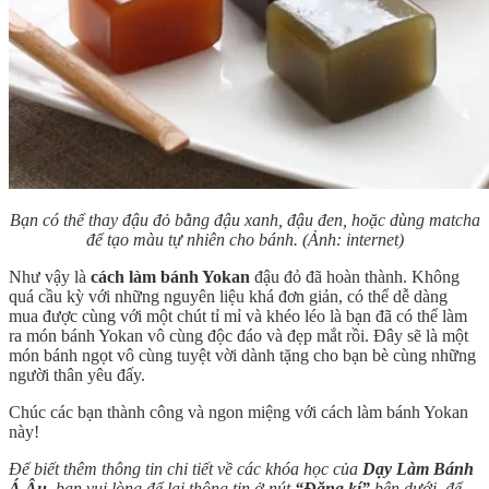
Bạn có thể thay đậu đỏ bằng đậu xanh, đậu đen, hoặc dùng matcha
để tạo màu tự nhiên cho bánh.
(Ảnh: internet)
Như vậy là
cách làm bánh Yokan
đậu đỏ đã hoàn thành. Không
quá cầu kỳ với những nguyên liệu khá đơn giản, có thể dễ dàng
mua được cùng với một chút tỉ mỉ và khéo léo là bạn đã có thể làm
ra món bánh Yokan vô cùng độc đáo và đẹp mắt rồi. Đây sẽ là một
món bánh ngọt vô cùng tuyệt vời dành tặng cho bạn bè cùng những
người thân yêu đấy.
Chúc các bạn thành công và ngon miệng với cách làm bánh Yokan
này!
Để biết thêm thông tin chi tiết về các khóa học của
Dạy Làm Bánh
Á Âu
, bạn vui lòng để lại thông tin ở nút
“Đăng kí”
bên dưới, để