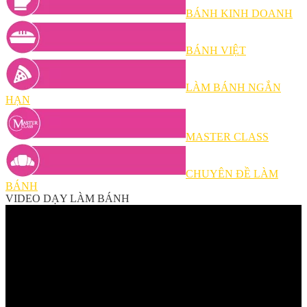
BÁNH KINH DOANH
BÁNH VIỆT
LÀM BÁNH NGẮN
HẠN
MASTER CLASS
CHUYÊN ĐỀ LÀM
BÁNH
VIDEO DẠY LÀM BÁNH