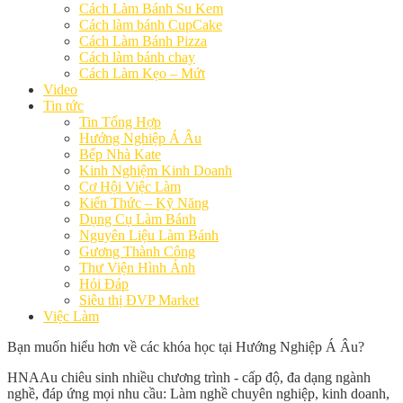
Cách Làm Bánh Su Kem
Cách làm bánh CupCake
Cách Làm Bánh Pizza
Cách làm bánh chay
Cách Làm Kẹo – Mứt
Video
Tin tức
Tin Tổng Hợp
Hướng Nghiệp Á Âu
Bếp Nhà Kate
Kinh Nghiệm Kinh Doanh
Cơ Hội Việc Làm
Kiến Thức – Kỹ Năng
Dụng Cụ Làm Bánh
Nguyên Liệu Làm Bánh
Gương Thành Công
Thư Viện Hình Ảnh
Hỏi Đáp
Siêu thị ĐVP Market
Việc Làm
Bạn muốn hiểu hơn về các khóa học tại Hướng Nghiệp Á Âu?
HNAAu chiêu sinh nhiều chương trình - cấp độ, đa dạng ngành
nghề, đáp ứng mọi nhu cầu: Làm nghề chuyên nghiệp, kinh doanh,