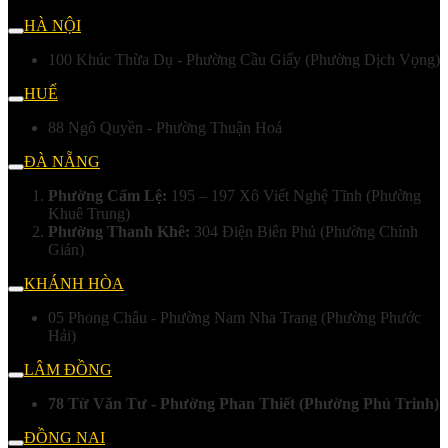
HÀ NỘI
100 Khúc Thừa Dụ - Phường Cầu Giấy (Phường Dịch Vọng)
HUẾ
88 Ngô Quyền - Phường Thuận Hoá
ĐÀ NẴNG
Phường Cẩm Lệ:
195 – 197 Xô Viết Nghệ Tĩnh (Phường
Khuê Trung)
Phường Thanh Khê:
304 Điện Biên Phủ (Phường Chính
Gián)
KHÁNH HÒA
05 Phong Châu - Phường Nam Nha Trang (Phường Phước
Hải)
LÂM ĐỒNG
78 Từ Văn Tư - Phường Phan Thiết (Phường Phú Trinh)
ĐỒNG NAI