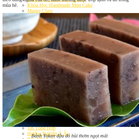
mùa hè.
Khóa Học Handmade Mini Cake
Master Class
Chuyên Đề
Khai Giảng
Lịch học – Lịch thi
Đăng Ký Học
Công Thức
Cách Làm Bánh Việt
Cách Làm Bánh Âu
Cách Làm Bánh Kem
Cách Làm Bánh Mì
Cách Làm Bánh Trung Thu
Cách Làm Bánh Flan
Cách Làm Bánh Bao
Cách Làm Bánh Bông Lan
Cách Làm Bánh Su Kem
Cách làm bánh CupCake
Cách Làm Bánh Pizza
Cách làm bánh chay
Cách Làm Kẹo – Mứt
Video
Tin tức
Tin Tổng Hợp
Hướng Nghiệp Á Âu
Bánh Yokan đậu đỏ bùi thơm ngọt mát