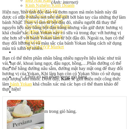
Bếp Nhà Kate
(Ảnh: internet)
Kinh Nghiệm Kinh Doanh
Cơ Hội Việc Làm
Hiện nay, nhờ tính độc đáo và thơm ngon mà món bánh này đã
Kiến Thức – Kỹ Năng
được có mặt ở nhiều nơi trên thế giới bởi bàn tay của những thợ làm
Dụng Cụ Làm Bánh
bánh Nhật. Thay vì làm từ bột đậu đỏ, nhiều người đã thay thế
Nguyên Liệu Làm Bánh
nguyên liệu này bằng bột đậu trắng nhưng vẫn giữ được hương vị
Gương Thành Công
khá chuẩn xác. Loại Yokan này có sữa và trong đục với hương vị
Thư Viện Hình Ảnh
nhẹ hơn so với bánh Yokan làm từ bột đậu đỏ. Ngoài ra, bạn có thể
Hỏi Đáp
thay đổi hương vị và màu sắc của bánh Yokan bằng cách sử dụng
Siêu thị ĐVP Market
màu trà xanh tự nhiên.
Việc Làm
Bạn có thể thêm phần nhân bằng nhiều nguyên liệu khác như trái
vải, hạt dẻ, khoai lang ngọt, đậu ngọt, hồng,…Phần đường có thể
thay thế bằng đường nâu sẫm, đường mật hay mật ong để thay đổi
hương vị của Yokan. Khi làm bạn còn có Yokan Shio có sử dụng
Chưa có sản phẩm trong giỏ hàng.
một lượng nhỏ muối. Dưới đây,
Kate
sẽ giới thiệu một công thức
làm
bánh Yokan
khá chuẩn xác mà các bạn có thể tham khảo để
thực hiện!
Giỏ hàng
Chưa có sản phẩm trong giỏ hàng.