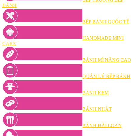
BÁNH
BẾP BÁNH QUỐC TẾ
HANDMADE MINI
CAKE
BÁNH MÌ NÂNG CAO
QUẢN LÝ BẾP BÁNH
BÁNH KEM
BÁNH NHẬT
BÁNH ĐÀI LOAN