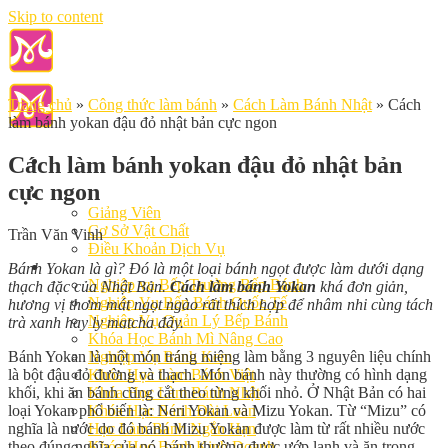
Skip to content
Trang chủ
»
Công thức làm bánh
»
Cách Làm Bánh Nhật
»
Cách
làm bánh yokan đậu đỏ nhật bản cực ngon
Cách làm bánh yokan đậu đỏ nhật bản
cực ngon
Giới Thiệu
Giảng Viên
Cơ Sở Vật Chất
Trần Văn Vinh
Điều Khoản Dịch Vụ
Học Làm Bánh
Bánh Yokan là gì? Đó là một loại bánh ngọt được làm dưới dạng
Nghiệp vụ Bếp Trưởng Bếp Bánh
thạch đặc của Nhật Bản.
Cách làm bánh Yokan
khá đơn giản,
Nghiệp Vụ Bếp Bánh Quốc Tế
hương vị thơm mát ngọt ngào rất thích hợp để nhâm nhi cùng tách
Nghiệp Vụ Quản Lý Bếp Bánh
trà xanh hay ly matcha đấy.
Khóa Học Bánh Mì Nâng Cao
Bánh Yokan là một món tráng miệng làm bằng 3 nguyên liệu chính
Nghiệp Vụ Bánh Kem
là bột đậu đỏ đường và thạch. Món bánh này thường có hình dạng
Khóa Học Làm Bánh Việt
khối, khi ăn bánh cũng cắt theo từng khối nhỏ. Ở Nhật Bản có hai
Khóa Học Làm Bánh Nhật
loại Yokan phổ biến là: Neri Yokan và Mizu Yokan. Từ “Mizu” có
Khóa Học Bánh Đài Loan
nghĩa là nước do đó bánh Mizu Yokan được làm từ rất nhiều nước
Học Làm Bánh Ngắn Hạn
theo đúng nghĩa của nó, bánh thường được ướp lạnh và ăn trong
Khóa Học Bánh Kinh Doanh