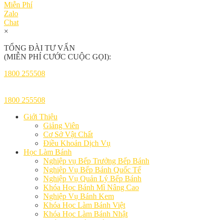
Miễn Phí
Zalo
Chat
×
TỔNG ĐÀI TƯ VẤN
(MIỄN PHÍ CƯỚC CUỘC GỌI):
1800 255508
1800 255508
Giới Thiệu
Giảng Viên
Cơ Sở Vật Chất
Điều Khoản Dịch Vụ
Học Làm Bánh
Nghiệp vụ Bếp Trưởng Bếp Bánh
Nghiệp Vụ Bếp Bánh Quốc Tế
Nghiệp Vụ Quản Lý Bếp Bánh
Khóa Học Bánh Mì Nâng Cao
Nghiệp Vụ Bánh Kem
Khóa Học Làm Bánh Việt
Khóa Học Làm Bánh Nhật