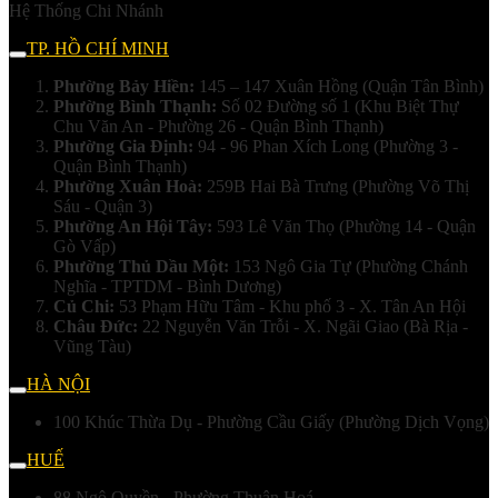
Hệ Thống Chi Nhánh
TP. HỒ CHÍ MINH
Phường Bảy Hiền:
145 – 147 Xuân Hồng (Quận Tân Bình)
Phường Bình Thạnh:
Số 02 Đường số 1 (Khu Biệt Thự
Chu Văn An - Phường 26 - Quận Bình Thạnh)
Phường Gia Định:
94 - 96 Phan Xích Long (Phường 3 -
Quận Bình Thạnh)
Phường Xuân Hoà:
259B Hai Bà Trưng (Phường Võ Thị
Sáu - Quận 3)
Phường An Hội Tây:
593 Lê Văn Thọ (Phường 14 - Quận
Gò Vấp)
Phường Thủ Dầu Một:
153 Ngô Gia Tự (Phường Chánh
Nghĩa - TPTDM - Bình Dương)
Củ Chi:
53 Phạm Hữu Tâm - Khu phố 3 - X. Tân An Hội
Châu Đức:
22 Nguyễn Văn Trỗi - X. Ngãi Giao (Bà Rịa -
Vũng Tàu)
HÀ NỘI
100 Khúc Thừa Dụ - Phường Cầu Giấy (Phường Dịch Vọng)
HUẾ
88 Ngô Quyền - Phường Thuận Hoá