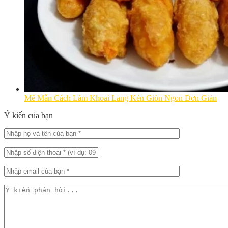
Mê Mẫn Cách Làm Khoai Lang Kén Giòn Ngon Đơn Giản
Ý kiến của bạn