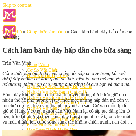
Skip to content
Trang chủ
»
Công thức làm bánh
»
Cách làm bánh dày hấp dẫn cho
bữa sáng
Cách làm bánh dày hấp dẫn cho bữa sáng
Giới Thiệu
Trần Văn Vinh
Giảng Viên
Cơ Sở Vật Chất
Công thức làm bánh dày mà chúng tôi sắp chia sẻ trong bài viết
Điều Khoản Dịch Vụ
dưới đây không chỉ đơn giản, dễ thực hiện tại nhà mà còn vô cùng
Học Làm Bánh
bổ dưỡng, thích hợp cho những bữa sáng vội của bạn và gia đình.
Nghiệp vụ Bếp Trưởng Bếp Bánh
Nghiệp Vụ Bếp Bánh Quốc Tế
Bánh dày không chỉ là món bánh truyền thống được lưu giữ qua
Nghiệp Vụ Quản Lý Bếp Bánh
nhiều thế hệ nhờ hương vị tuy mộc mạc nhưng hấp dẫn mà còn vì
Khóa Học Bánh Mì Nâng Cao
nó chứa đựng nhiều ý nghĩa nhân văn sâu sắc. Cứ vào mỗi dịp lễ
Nghiệp Vụ Bánh Kem
giỗ tổ Hùng Vương, người dân Việt Nam lại có tập tục dâng lên tổ
Khóa Học Làm Bánh Việt
tiên, trời đất những chiếc bánh dày trắng mịn như để tạ ơn cho một
Khóa Học Làm Bánh Nhật
vụ mùa thuận lợi, cuộc sống sung túc không chiến tranh, nạn đói,…
Khóa Học Bánh Đài Loan
Học Làm Bánh Ngắn Hạn
Khóa Học Bánh Kinh Doanh