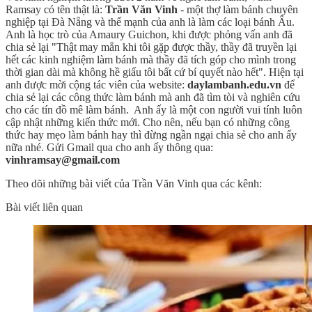
Ramsay có tên thật là:
Trần Văn Vinh
- một thợ làm bánh chuyên
nghiệp tại Đà Nẵng và thế mạnh của anh là làm các loại bánh Âu.
Anh là học trò của Amaury Guichon, khi được phỏng vấn anh đã
chia sẻ lại "Thật may mắn khi tôi gặp được thầy, thầy đã truyền lại
hết các kinh nghiệm làm bánh mà thầy đã tích góp cho mình trong
thời gian dài mà không hề giấu tôi bất cứ bí quyết nào hết". Hiện tại
anh được mời cộng tác viên của website:
daylambanh.edu.vn
để
chia sẻ lại các công thức làm bánh mà anh đã tìm tòi và nghiên cứu
cho các tín đồ mê làm bánh. Anh ấy là một con người vui tính luôn
cập nhật những kiến thức mới. Cho nên, nếu bạn có những công
thức hay mẹo làm bánh hay thì đừng ngần ngại chia sẻ cho anh ấy
nữa nhé. Gửi Gmail qua cho anh ấy thông qua:
vinhramsay@gmail.com
Theo dõi những bài viết của Trần Văn Vinh qua các kênh:
Bài viết liên quan