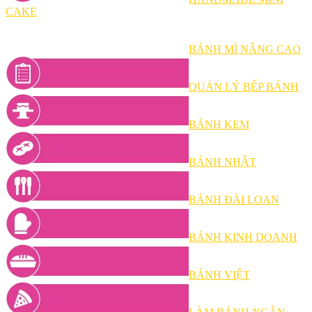
CAKE
BÁNH MÌ NÂNG CAO
QUẢN LÝ BẾP BÁNH
BÁNH KEM
BÁNH NHẬT
BÁNH ĐÀI LOAN
BÁNH KINH DOANH
BÁNH VIỆT