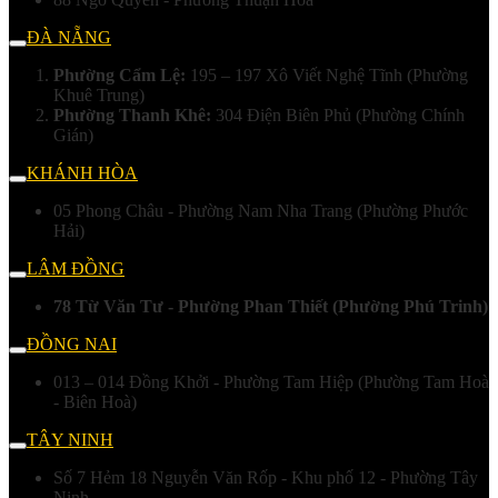
ĐÀ NẴNG
Phường Cẩm Lệ:
195 – 197 Xô Viết Nghệ Tĩnh (Phường
Khuê Trung)
Phường Thanh Khê:
304 Điện Biên Phủ (Phường Chính
Gián)
KHÁNH HÒA
05 Phong Châu - Phường Nam Nha Trang (Phường Phước
Hải)
LÂM ĐỒNG
78 Từ Văn Tư - Phường Phan Thiết (Phường Phú Trinh)
ĐỒNG NAI
013 – 014 Đồng Khởi - Phường Tam Hiệp (Phường Tam Hoà
- Biên Hoà)
TÂY NINH
Số 7 Hẻm 18 Nguyễn Văn Rốp - Khu phố 12 - Phường Tây
Ninh