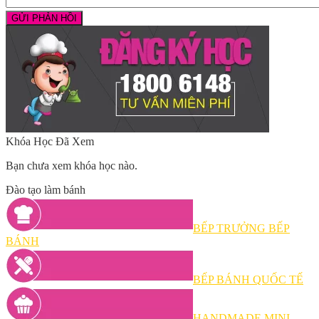
Khóa Học Đã Xem
Bạn chưa xem khóa học nào.
Đào tạo làm bánh
BẾP TRƯỞNG BẾP
BÁNH
BẾP BÁNH QUỐC TẾ
HANDMADE MINI