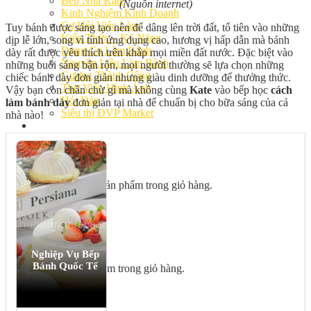
Bếp Nhà Kate
(Nguồn internet)
Kinh Nghiệm Kinh Doanh
Cơ Hội Việc Làm
Tuy bánh được sáng tạo nên để dâng lên trời đất, tổ tiên vào những
Kiến Thức – Kỹ Năng
dịp lễ lớn, song vì tính ứng dụng cao, hương vị hấp dẫn mà bánh
Dụng Cụ Làm Bánh
dày rất được yêu thích trên khắp mọi miền đất nước. Đặc biệt vào
Nguyên Liệu Làm Bánh
những buổi sáng bận rộn, mọi người thường sẽ lựa chọn những
Gương Thành Công
chiếc bánh dày đơn giản nhưng giàu dinh dưỡng để thưởng thức.
Thư Viện Hình Ảnh
Vậy bạn còn chần chừ gì mà không cùng
Kate
vào bếp học
cách
Hỏi Đáp
làm bánh dày
đơn giản tại nhà để chuẩn bị cho bữa sáng của cả
Siêu thị ĐVP Market
nhà nào!
Việc Làm
Chưa có sản phẩm trong giỏ hàng.
Giỏ hàng
Nghiệp Vụ Bếp
Bánh Quốc Tế
Chưa có sản phẩm trong giỏ hàng.