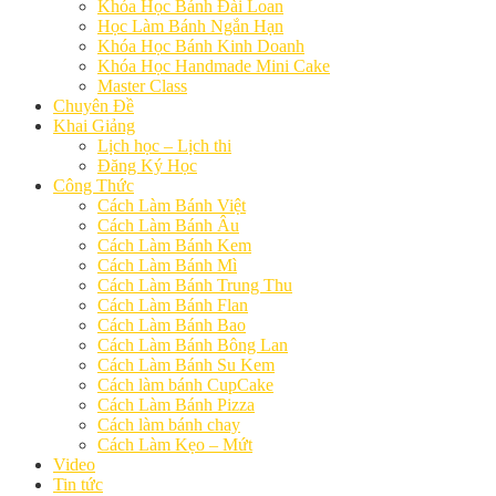
Khóa Học Bánh Đài Loan
Học Làm Bánh Ngắn Hạn
Khóa Học Bánh Kinh Doanh
Khóa Học Handmade Mini Cake
Master Class
Chuyên Đề
Khai Giảng
Lịch học – Lịch thi
Đăng Ký Học
Công Thức
Cách Làm Bánh Việt
Cách Làm Bánh Âu
Cách Làm Bánh Kem
Cách Làm Bánh Mì
Cách Làm Bánh Trung Thu
Cách Làm Bánh Flan
Cách Làm Bánh Bao
Cách Làm Bánh Bông Lan
Cách Làm Bánh Su Kem
Cách làm bánh CupCake
Cách Làm Bánh Pizza
Cách làm bánh chay
Cách Làm Kẹo – Mứt
Video
Tin tức