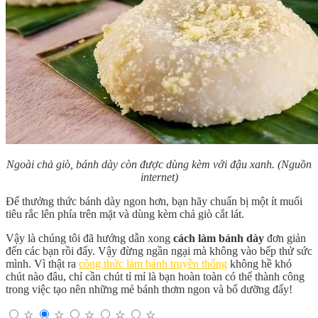
Ngoài chả giò, bánh dày còn được dùng kèm với đậu xanh.
(Nguồn
internet)
Để thưởng thức bánh dày ngon hơn, bạn hãy chuẩn bị một ít muối
tiêu rắc lên phía trên mặt và dùng kèm chả giò cắt lát.
Vậy là chúng tôi đã hướng dẫn xong
cách làm bánh dày
đơn giản
đến các bạn rồi đấy. Vậy đừng ngần ngại mà không vào bếp thử sức
mình. Vì thật ra
công thức làm bánh truyền thống
không hề khó
chút nào đâu, chỉ cần chút tỉ mỉ là bạn hoàn toàn có thể thành công
trong việc tạo nên những mẻ bánh thơm ngon và bổ dưỡng đấy!
☆
☆
☆
☆
☆