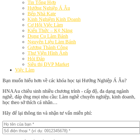
Tin Tổng Hợp
Hướng Nghiệp Á Âu
Bếp Nhà Kate
Kinh Nghiệm Kinh Doanh
Cơ Hội Việc Làm
Kiến Thức – Kỹ Năng
Dụng Cụ Làm Bánh
Nguyên Liệu Làm Bánh
Gương Thành Công
Thư Viện Hình Ảnh
Hỏi Đáp
Siêu thị ĐVP Market
Việc Làm
Bạn muốn hiểu hơn về các khóa học tại Hướng Nghiệp Á Âu?
HNAAu chiêu sinh nhiều chương trình - cấp độ, đa dạng ngành
nghề, đáp ứng mọi nhu cầu: Làm nghề chuyên nghiệp, kinh doanh,
học theo sở thích cá nhân…
Hãy để lại thông tin và nhận tư vấn miễn phí: