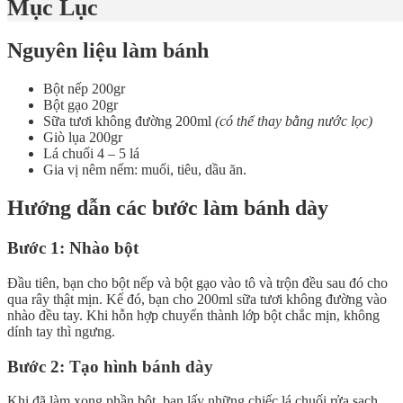
Mục Lục
Nguyên liệu làm bánh
Bột nếp 200gr
Bột gạo 20gr
Sữa tươi không đường 200ml
(có thể thay bằng nước lọc)
Giò lụa 200gr
Lá chuối 4 – 5 lá
Gia vị nêm nếm: muối, tiêu, dầu ăn.
Hướng dẫn các bước làm bánh dày
Bước 1: Nhào bột
Đầu tiên, bạn cho bột nếp và bột gạo vào tô và trộn đều sau đó cho
qua rây thật mịn. Kế đó, bạn cho 200ml sữa tươi không đường vào
nhào đều tay. Khi hỗn hợp chuyển thành lớp bột chắc mịn, không
dính tay thì ngưng.
Bước 2: Tạo hình bánh dày
Khi đã làm xong phần bột, bạn lấy những chiếc lá chuối rửa sạch