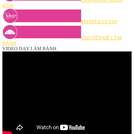
LÀM BÁNH NGẮN
HẠN
MASTER CLASS
CHUYÊN ĐỀ LÀM
BÁNH
VIDEO DẠY LÀM BÁNH