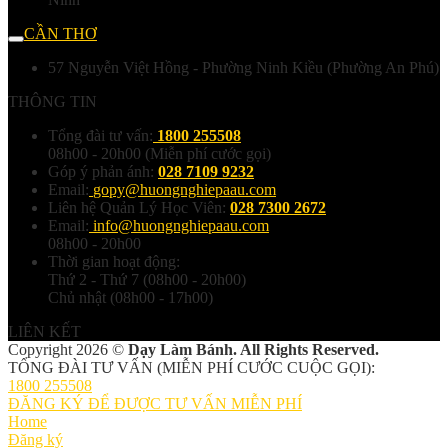
CẦN THƠ
57 Nguyễn Việt Hồng - Phường Ninh Kiều (Phường An Phú)
THÔNG TIN
Tổng đài tư vấn:
1800 255508
08h00 - 20h00 (Miễn phí cước gọi)
Góp ý phản ánh:
028 7109 9232
Email:
gopy@huongnghiepaau.com
Liên hệ Quản Lý Học Viên:
028 7300 2672
Email:
info@huongnghiepaau.com
08h00 - 20h00
Thời gian hoạt động:
Thứ 2 - Thứ 7 (08h00 - 20h00)
Chủ nhật (08h00 - 17h00)
LIÊN KẾT
Copyright 2026 ©
Dạy Làm Bánh. All Rights Reserved.
TỔNG ĐÀI TƯ VẤN (MIỄN PHÍ CƯỚC CUỘC GỌI):
1800 255508
ĐĂNG KÝ ĐỂ ĐƯỢC TƯ VẤN MIỄN PHÍ
Home
Đăng ký