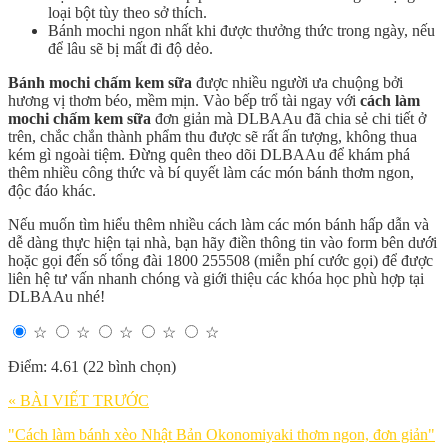
loại bột tùy theo sở thích.
Bánh mochi ngon nhất khi được thưởng thức trong ngày, nếu
để lâu sẽ bị mất đi độ dẻo.
Bánh mochi chấm kem sữa
được nhiều người ưa chuộng bởi
hương vị thơm béo, mềm mịn. Vào bếp trổ tài ngay với
cách làm
mochi chấm kem sữa
đơn giản mà DLBAAu đã chia sẻ chi tiết ở
trên, chắc chắn thành phẩm thu được sẽ rất ấn tượng, không thua
kém gì ngoài tiệm. Đừng quên theo dõi DLBAAu để khám phá
thêm nhiều công thức và bí quyết làm các món bánh thơm ngon,
độc đáo khác.
Nếu muốn tìm hiểu thêm nhiều cách làm các món bánh hấp dẫn và
dễ dàng thực hiện tại nhà, bạn hãy điền thông tin vào form bên dưới
hoặc gọi đến số tổng đài 1800 255508 (miễn phí cước gọi) để được
liên hệ tư vấn nhanh chóng và giới thiệu các khóa học phù hợp tại
DLBAAu nhé!
☆
☆
☆
☆
☆
Điểm: 4.61 (22 bình chọn)
« BÀI VIẾT TRƯỚC
"Cách làm bánh xèo Nhật Bản Okonomiyaki thơm ngon, đơn giản"