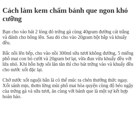
Cách làm kem chấm bánh que ngon khó
cưỡng
Bạn cho vào bát 2 lòng đỏ trứng gà cùng 40gram đường cát trắng
và đánh cho bông lên. Sau đó cho vào 20gram bột bắp và khuấy
đều.
Bắc nồi lên bếp, cho vào nồi 300ml sữa tươi không đường, 5 miếng
phô mai con bò cười và 20gram bơ lạt, vừa đun vừa khuấy đều với
lửa nhỏ. Khi hỗn hợp sôi lăn tăn thì cho bát trứng vào và khuấy đều
cho nước xốt đặc lại.
Chờ nước xốt nguội hẳn là có thể múc ra chén thưởng thức ngay.
Xốt sánh mịn, thơm lừng mùi phô mai hòa quyện cùng độ béo ngậy
của trứng gà và sữa tươi, ăn cùng với bánh que là một sự kết hợp
hoàn hảo.