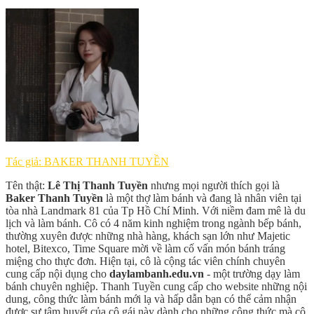
Tác giả: BAKER THANH TUYỀN
Tên thật:
Lê Thị Thanh Tuyền
nhưng mọi người thích gọi là
Baker Thanh Tuyền
là một thợ làm bánh và đang là nhân viên tại
tòa nhà Landmark 81 của Tp Hồ Chí Minh. Với niềm đam mê là du
lịch và làm bánh. Cô có 4 năm kinh nghiệm trong ngành bếp bánh,
thường xuyên được những nhà hàng, khách sạn lớn như Majetic
hotel, Bitexco, Time Square mời về làm cố vấn món bánh tráng
miệng cho thực đơn. Hiện tại, cô là cộng tác viên chính chuyên
cung cấp nội dụng cho
daylambanh.edu.vn
- một trường dạy làm
bánh chuyên nghiệp. Thanh Tuyền cung cấp cho website những nội
dung, công thức làm bánh mới lạ và hấp dẫn bạn có thể cảm nhận
được sự tâm huyết của cô gái này dành cho những công thức mà cô