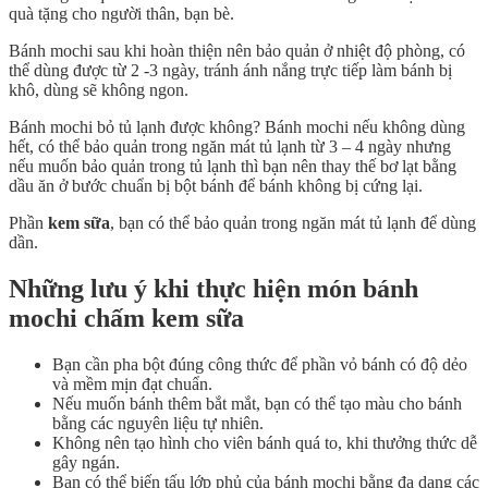
quà tặng cho người thân, bạn bè.
Bánh mochi sau khi hoàn thiện nên bảo quản ở nhiệt độ phòng, có
thể dùng được từ 2 -3 ngày, tránh ánh nắng trực tiếp làm bánh bị
khô, dùng sẽ không ngon.
Bánh mochi bỏ tủ lạnh được không? Bánh mochi nếu không dùng
hết, có thể bảo quản trong ngăn mát tủ lạnh từ 3 – 4 ngày nhưng
nếu muốn bảo quản trong tủ lạnh thì bạn nên thay thế bơ lạt bằng
dầu ăn ở bước chuẩn bị bột bánh để bánh không bị cứng lại.
Phần
kem sữa
, bạn có thể bảo quản trong ngăn mát tủ lạnh để dùng
dần.
Những lưu ý khi thực hiện món bánh
mochi chấm kem sữa
Bạn cần pha bột đúng công thức để phần vỏ bánh có độ dẻo
và mềm mịn đạt chuẩn.
Nếu muốn bánh thêm bắt mắt, bạn có thể tạo màu cho bánh
bằng các nguyên liệu tự nhiên.
Không nên tạo hình cho viên bánh quá to, khi thưởng thức dễ
gây ngán.
Bạn có thể biến tấu lớp phủ của bánh mochi bằng đa dạng các