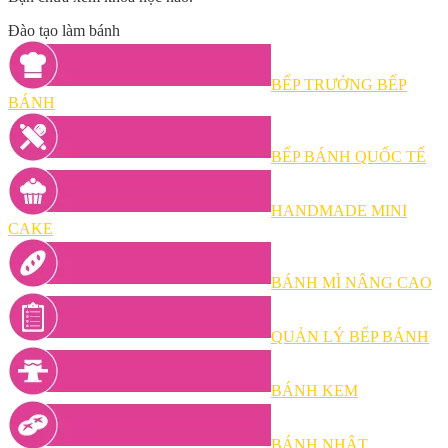
Đào tạo làm bánh
BẾP TRƯỞNG BẾP
BÁNH
BẾP BÁNH QUỐC TẾ
HANDMADE MINI
CAKE
BÁNH MÌ NÂNG CAO
QUẢN LÝ BẾP BÁNH
BÁNH KEM
BÁNH NHẬT