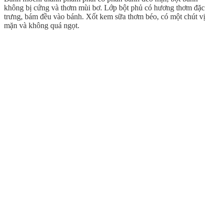
không bị cứng và thơm mùi bơ. Lớp bột phủ có hương thơm đặc
trưng, bám đều vào bánh. Xốt kem sữa thơm béo, có một chút vị
mặn và không quá ngọt.