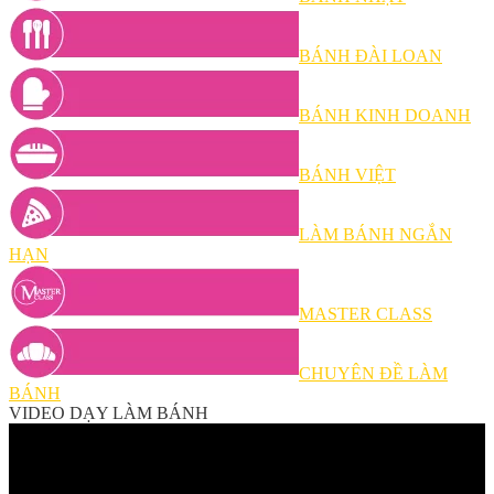
BÁNH ĐÀI LOAN
BÁNH KINH DOANH
BÁNH VIỆT
LÀM BÁNH NGẮN
HẠN
MASTER CLASS
CHUYÊN ĐỀ LÀM
BÁNH
VIDEO DẠY LÀM BÁNH