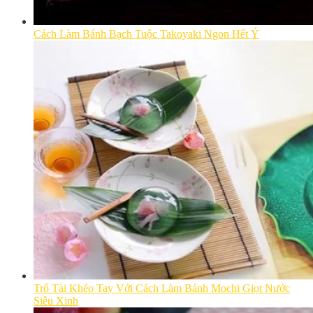
Cách Làm Bánh Bạch Tuộc Takoyaki Ngon Hết Ý
Trổ Tài Khéo Tay Với Cách Làm Bánh Mochi Giọt Nước
Siêu Xinh