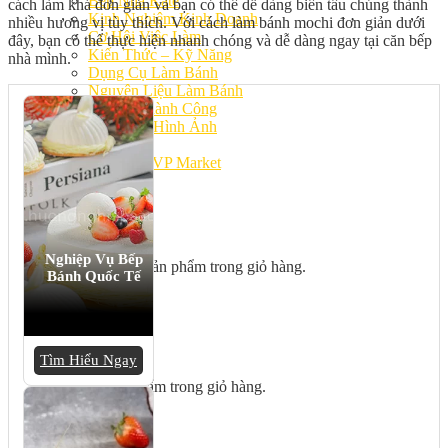
Bếp Nhà Kate
cách làm khá đơn giản và bạn có thể dễ dàng biến tấu chúng thành
Kinh Nghiệm Kinh Doanh
nhiều hương vị tùy thích. Với cách làm bánh mochi đơn giản dưới
Cơ Hội Việc Làm
đây, bạn có thể thực hiện nhanh chóng và dễ dàng ngay tại căn bếp
Kiến Thức – Kỹ Năng
nhà mình.
Dụng Cụ Làm Bánh
Nguyên Liệu Làm Bánh
Gương Thành Công
Thư Viện Hình Ảnh
Hỏi Đáp
Siêu thị ĐVP Market
Việc Làm
Nghiệp Vụ Bếp
Chưa có sản phẩm trong giỏ hàng.
Bánh Quốc Tế
Giỏ hàng
Tìm Hiểu Ngay
Chưa có sản phẩm trong giỏ hàng.